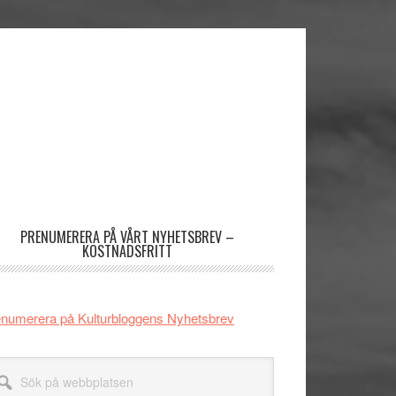
imärt
dofält
PRENUMERERA PÅ VÅRT NYHETSBREV –
KOSTNADSFRITT
numerera på Kulturbloggens Nyhetsbrev
k