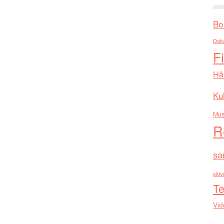
Bo
Dok
F
Hå
Kul
Mus
R
sa
skiv
Te
Vid