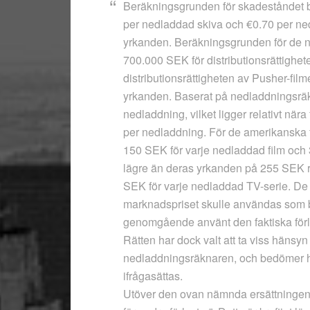
Beräkningsgrunden för skadeståndet b
per nedladdad skiva och €0.70 per ned
yrkanden. Beräkningsgrunden för de nor
700.000 SEK för distributionsrättighe
distributionsrättigheten av Pusher-fil
yrkanden. Baserat på nedladdningsräk
nedladdning, vilket ligger relativt n
per nedladdning. För de amerikanska f
150 SEK för varje nedladdad film och 
lägre än deras yrkanden på 255 SEK 
SEK för varje nedladdad TV-serie. De
marknadspriset skulle användas som 
genomgående använt den faktiska förl
Rätten har dock valt att ta viss hänsy
nedladdningsräknaren, och bedömer h
ifrågasättas.
Utöver den ovan nämnda ersättningen,