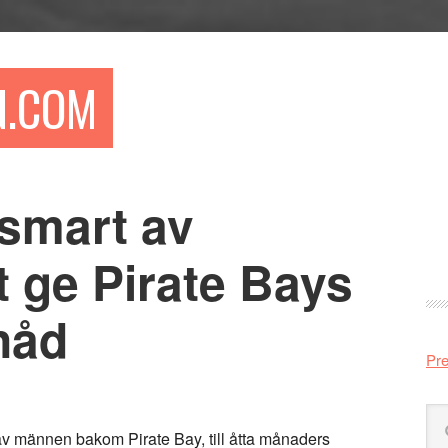
N.COM
 smart av
Pr
si
t ge Pirate Bays
nåd
Pre
Sö
 männen bakom Pirate Bay, till åtta månaders
på