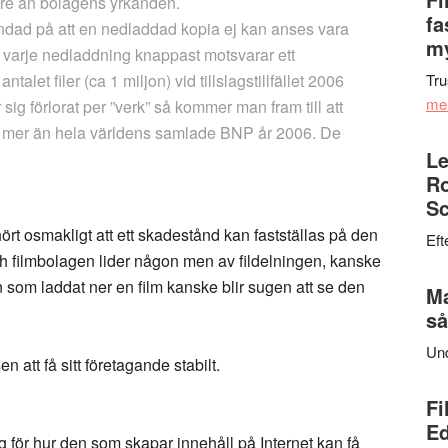
lägre än bolagens yrkanden.
fa
undad på att en nedladdad kopia ej kan anses vara
my
å varje nedladdning knappast motsvarar ett
alet filer (ca 1 miljon) vid tillslagstillfället 2006
Tru
me
ig förlorat per ”verk” så kommer man fram till att
at mer än hela världens samlade BNP år 2006. De
Le
Ro
Sc
hört osmakligt att ett skadestånd kan fastställas på den
Eft
och filmbolagen lider någon men av fildelningen, kanske
en som laddat ner en film kanske blir sugen att se den
Ma
så
Un
n att få sitt företagande stabilt.
Fi
Ed
g för hur den som skapar innehåll på Internet kan få