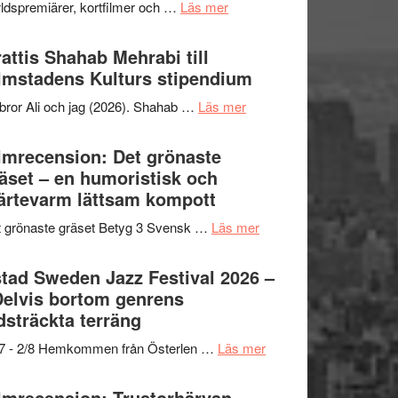
om
ldspremiärer, kortfilmer och …
Läs mer
X-
samarbeten
Way
Files:
Out
attis Shahab Mehrabi till
I
West
lmstadens Kulturs stipendium
Want
presenterar
to
om
bror Ali och jag (2026). Shahab …
Läs mer
19
Believe
Grattis
nya
–
Shahab
lmrecension: Det grönaste
titlar
Vrach
Mehrabi
äset – en humoristisk och
i
Frankenshtey
till
ärtevarm lättsam kompott
årets
–
Filmstadens
filmprogram
med
om
 grönaste gräset Betyg 3 Svensk …
Läs mer
Kulturs
Fox
Filmrecension:
stipendium
Mulder
Det
tad Sweden Jazz Festival 2026 –
och
grönaste
Delvis bortom genrens
Dana
gräset
dsträckta terräng
Scully
–
om
/7 - 2/8 Hemkommen från Österlen …
Läs mer
en
Ystad
humoristisk
Sweden
lmrecension: Trustorhärvan –
och