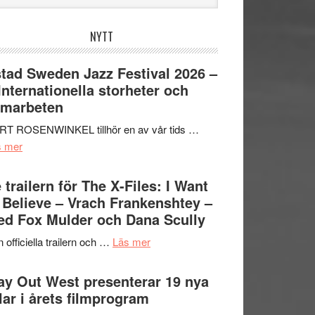
bplatsen
NYTT
tad Sweden Jazz Festival 2026 –
 Internationella storheter och
amarbeten
RT ROSENWINKEL tillhör en av vår tids …
om
s mer
Ystad
Sweden
 trailern för The X-Files: I Want
Jazz
 Believe – Vrach Frankenshtey –
Festival
d Fox Mulder och Dana Scully
2026
om
 officiella trailern och …
Läs mer
–
Se
II
trailern
y Out West presenterar 19 nya
Internationella
för
tlar i årets filmprogram
storheter
The
och