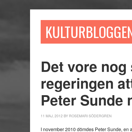
Hoppa
Hoppa
Hoppa
till
till
till
huvudinnehåll
det
sidfot
KULTURBLOGGE
primära
sidofältet
Det vore nog
regeringen at
Peter Sunde 
11 MAJ, 2012
BY
ROSEMARI SÖDERGREN
I november 2010 dömdes Peter Sunde, en av