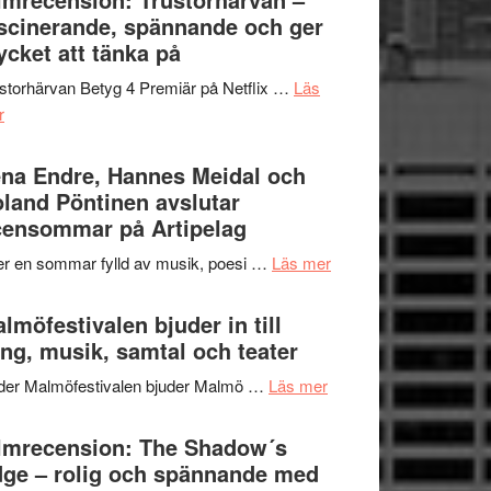
Jazz
scinerande, spännande och ger
hjärtevarm
Festival
cket att tänka på
lättsam
2026
kompott
storhärvan Betyg 4 Premiär på Netflix …
Läs
–
om
r
I
Filmrecension:
Delvis
Trustorhärvan
na Endre, Hannes Meidal och
bortom
–
land Pöntinen avslutar
genrens
fascinerande,
ensommar på Artipelag
vidsträckta
spännande
terräng
om
er en sommar fylld av musik, poesi …
Läs mer
och
Lena
ger
Endre,
lmöfestivalen bjuder in till
mycket
Hannes
ng, musik, samtal och teater
att
Meidal
tänka
om
der Malmöfestivalen bjuder Malmö …
Läs mer
och
på
Malmöfestivalen
Roland
bjuder
lmrecension: The Shadow´s
Pöntinen
in
ge – rolig och spännande med
avslutar
till