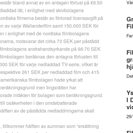
estår bland annat av en antagen förlust på €6.50
Vär
laddad låt, i enlighet med skivbolagens
diska filmerna består av förlorad licensavgift på
Gr
Fi
ten av varje Wallanderfilm samt 150.000 SEK för
men i enlighet med de nordiska filmbolagens
Far
narna, motsvarar det cirka 73 SEK per påstådd
ära filmbolagens andrahandsyrkande på 66:70 SEK
Fi
ilmbolagen beräknas den antagna förlusten till
gr
300 SEK för varje nedladdad TV-serie, vilket är
hj
respektive 261 SEK per nedladdad film och 415
Det
 amerikanska filmbolagen hade yrkat att
beräkningsgrund men tingsrätten har
Ys
orade intäkten för bolagen som beräkningsgrund.
I 
n till osäkerheten i den omdebatterade
vi
älften av de påstådda nedladdningarna skall
29
 tillkommer hälften av summan som ”ersättning
Fi