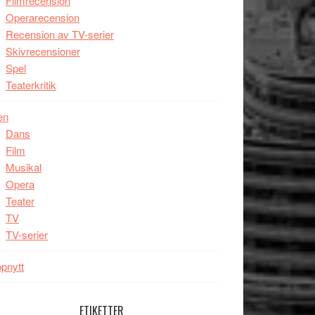
Filmrecension
Operarecension
Recension av TV-serier
Skivrecensioner
Spel
Teaterkritik
en
Dans
Film
Musikal
Opera
Teater
TV
TV-serier
pnytt
ETIKETTER