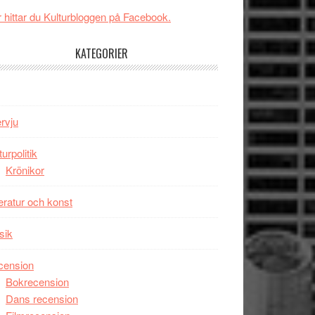
Svärtan
 hittar du Kulturbloggen på Facebook.
–
välgjort
KATEGORIER
om
människans
mörker
med
ervju
imponerande
unga
turpolitik
skådespelare
Krönikor
teratur och konst
sik
cension
Bokrecension
Dans recension