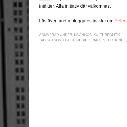
intäkter. Alla initiativ där välkomnas.
Läs även andra bloggares åsikter om
Peter
ARKIVERAD UNDER:
KRÖNIKOR
,
KULTURPOLITIK
TAGGAD SOM:
FLATTR
,
JURIDIK
,
NÅD
,
PETER SUNDE