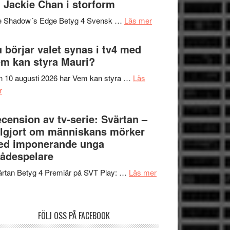
 Jackie Chan i storform
Scensommar
sång,
på
om
e Shadow´s Edge Betyg 4 Svensk …
Läs mer
musik,
Artipelag
Filmrecension:
samtal
The
 börjar valet synas i tv4 med
och
Shadow
m kan styra Mauri?
teater
´s
 10 augusti 2026 har Vem kan styra …
Läs
Edge
om
r
–
Nu
rolig
börjar
cension av tv-serie: Svärtan –
och
valet
lgjort om människans mörker
spännande
synas
ed imponerande unga
med
i
ådespelare
en
tv4
Jackie
om
rtan Betyg 4 Premiär på SVT Play: …
Läs mer
med
Chan
Recension
Vem
i
av
kan
storform
tv-
styra
FÖLJ OSS PÅ FACEBOOK
serie:
Mauri?