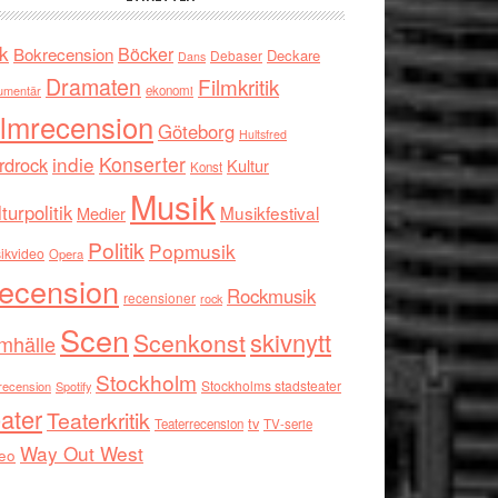
k
Böcker
Bokrecension
Deckare
Debaser
Dans
Dramaten
Filmkritik
umentär
ekonomi
ilmrecension
Göteborg
Hultsfred
indie
Konserter
rdrock
Kultur
Konst
Musik
turpolitik
Musikfestival
Medier
Politik
Popmusik
ikvideo
Opera
ecension
Rockmusik
recensioner
rock
Scen
skivnytt
Scenkonst
mhälle
Stockholm
Stockholms stadsteater
recension
Spotify
ater
Teaterkritik
tv
Teaterrecension
TV-serie
Way Out West
eo