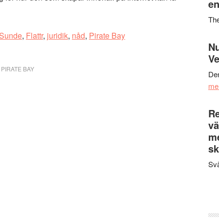
en
Th
 Sunde
,
Flattr
,
juridik
,
nåd
,
Pirate Bay
Nu
Ve
,
PIRATE BAY
Den
me
Re
vä
m
sk
Svä