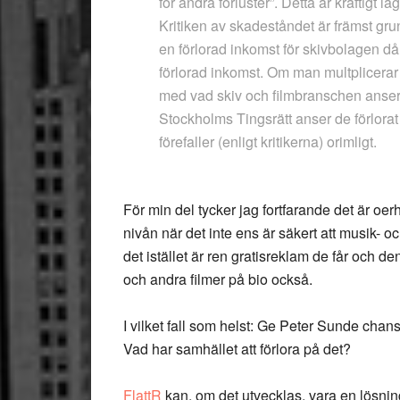
för andra förluster”. Detta är kraftigt 
Kritiken av skadeståndet är främst gr
en förlorad inkomst för skivbolagen d
förlorad inkomst. Om man multplicerar ant
med vad skiv och filmbranschen anser s
Stockholms Tingsrätt anser de förlor
förefaller (enligt kritikerna) orimligt.
För min del tycker jag fortfarande det är oer
nivån när det inte ens är säkert att musik- 
det istället är ren gratisreklam de får och d
och andra filmer på bio också.
I vilket fall som helst: Ge Peter Sunde chanse
Vad har samhället att förlora på det?
FlattR
kan, om det utvecklas, vara en lösnin