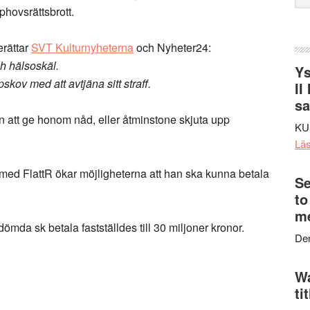
web
phovsrättsbrott.
erättar
SVT Kulturnyheterna
och Nyheter24:
h hälsoskäl.
Ys
pskov med att avtjäna sitt straff.
II
s
n att ge honom nåd, eller åtminstone skjuta upp
KU
Lä
ed FlattR ökar möjligheterna att han ska kunna betala
Se
to
me
da sk betala fastställdes till 30 miljoner kronor.
Den
Wa
ti