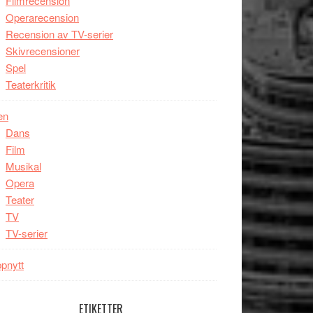
Filmrecension
Operarecension
Recension av TV-serier
Skivrecensioner
Spel
Teaterkritik
en
Dans
Film
Musikal
Opera
Teater
TV
TV-serier
pnytt
ETIKETTER