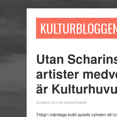
Hoppa
Hoppa
Hoppa
till
till
till
huvudinnehåll
det
sidfot
KULTURBLOGGE
primära
sidofältet
Utan Scharins
artister med
är Kulturhuv
28 MARS, 2012
BY
REDAKTIONEN
Tidigt i måndags kväll spreds nyheten att 