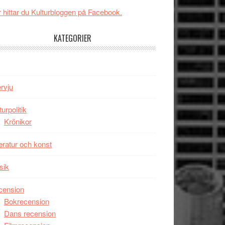
New
Toronto
 hittar du Kulturbloggen på Facebook.
Day
–
KATEGORIER
kan
vara
den
bästa
ervju
Spider-
Man
turpolitik
filmen
Krönikor
någonsin
teratur och konst
sik
cension
Bokrecension
Dans recension