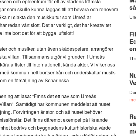
ikscen och epicentrum för ett av stadens främsta
så
gar som skulle kunna läggas till att bevara och renovera
Ska ni slakta den musikkultur som Umeå är
Un
ar redan vårt slott. Det är verkligt, det har kreativitet
nte bort det för att bygga luftslott!
Fi
Ed
en
tister och musiker, utan även skådespelare, arrangörer
ska villan. Tillsammans utgör vi grunden i Umeås
Th
ära artister till internationellt kända akter. Vi viker oss
t Umeå kommun helt bortser från och underskattar musik-
Nu
om en försäljning av Scharinska.
Ve
Den
ing att läsa: ”Finns det ett nav som Umeås
me
 Villan”. Samtidigt har kommunen meddelat att huset
jning. Förvirringen är stor, och att huset behöver
Re
issförstår. Det finns däremot exempel på liknande
vä
mhet bedrivs och byggnadens kulturhistoriska värde
m
d dess inneboende kulturvärden, tyder därför enbart på