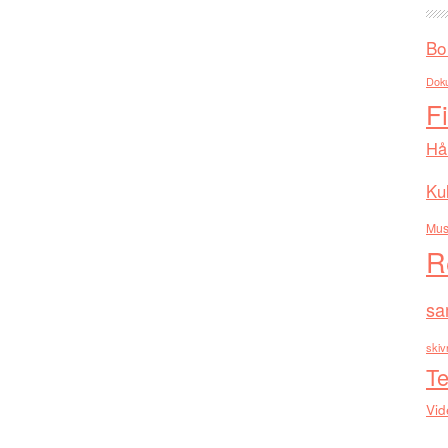
Bo
Dok
F
Hå
Kul
Mus
R
sa
skiv
Te
Vid