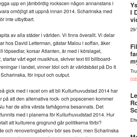
tt bygga upp en jämbördig rockscen någon annanstans i
Ys
vt vara omöjligt att uppnå innan 2014. Scharinska med
I 
vi
r inte utbytbart.
29
ta av alla städer i världen. Vi finns överallt. Vi delar
lar hos David Letterman, gästar Malou i soffan, åker
Fi
l löpsedlar, korsar Atlanten, är med i körslaget,
fa
, startar vårt eget musikhus, skriver text till billboard-
my
reningar i landet, vinner Idol och är världsbäst på Do It
Tru
 Scharinska, för input och output.
me
eå gick med i racet om att bli Kulturhuvudstad 2014 har
Le
lar på att den alternativa rock- och popscenen kommer
Ro
t. Nu har de allra värsta farhågorna besannats. Det
Sc
ar funnits med i planerna för Kulturhuvudstad 2014. Hur
Eft
talt att kulturens grogrund går politikerna förbi?
e och renoveringsbehov bör ses över, men Scharinska
Ma