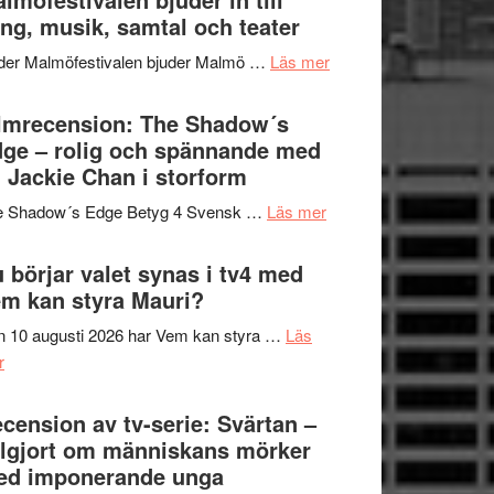
Hannes
ng, musik, samtal och teater
att
Meidal
tänka
om
der Malmöfestivalen bjuder Malmö …
Läs mer
och
på
Malmöfestivalen
Roland
bjuder
lmrecension: The Shadow´s
Pöntinen
in
ge – rolig och spännande med
avslutar
till
 Jackie Chan i storform
Scensommar
sång,
på
om
e Shadow´s Edge Betyg 4 Svensk …
Läs mer
musik,
Artipelag
Filmrecension:
samtal
The
 börjar valet synas i tv4 med
och
Shadow
m kan styra Mauri?
teater
´s
 10 augusti 2026 har Vem kan styra …
Läs
Edge
om
r
–
Nu
rolig
börjar
cension av tv-serie: Svärtan –
och
valet
lgjort om människans mörker
spännande
synas
ed imponerande unga
med
i