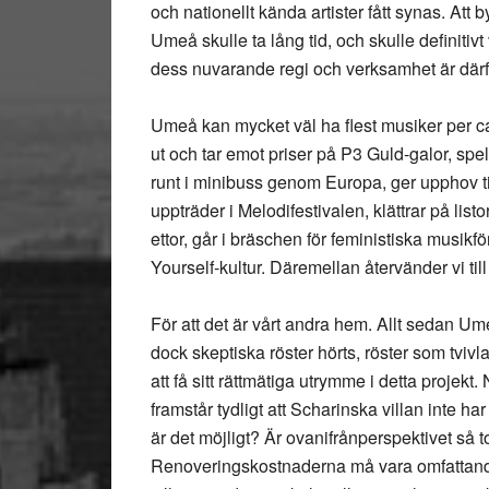
och nationellt kända artister fått synas. A
Umeå skulle ta lång tid, och skulle definiti
dess nuvarande regi och verksamhet är därfö
Umeå kan mycket väl ha flest musiker per capi
ut och tar emot priser på P3 Guld-galor, spe
runt i minibuss genom Europa, ger upphov til
uppträder i Melodifestivalen, klättrar på listor
ettor, går i bräschen för feministiska musikfö
Yourself-kultur. Däremellan återvänder vi till
För att det är vårt andra hem. Allt sedan Um
dock skeptiska röster hörts, röster som tviv
att få sitt rättmätiga utrymme i detta projek
framstår tydligt att Scharinska villan inte h
är det möjligt? Är ovanifrånperspektivet så to
Renoveringskostnaderna må vara omfattand