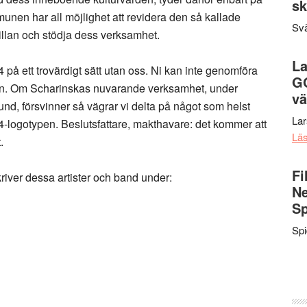
sk
unen har all möjlighet att revidera den så kallade
Svä
illan och stödja dess verksamhet.
La
på ett trovärdigt sätt utan oss. Ni kan inte genomföra
G
an. Om Scharinskas nuvarande verksamhet, under
vä
nd, försvinner så vägrar vi delta på något som helst
La
logotypen. Beslutsfattare, makthavare: det kommer att
Lä
.
Fi
kriver dessa artister och band under:
Ne
Sp
Sp