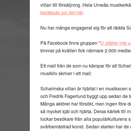
villan till försäljning. Hela Umeås musikerkå
berättade om det här
.
Nu har många engagerat sig för att rädda Sc
På Facebook finns gruppen
”
Vi ställer inte
timmar på kvällen fick närmare 2.000 medle
Ett mail från de som nu kämpar för att Schar
musikliv skriver i ett mail:
Scharinska villan är hjärtat i en musikscen 
och Fredrik Fagerlund byggt upp sedan de to
Många aktörer har försökt, men ingen före 
så mycket själ och hjärta. Deras kärlek till 
lockar besökare från alla populärkulturens su
svårbemästrad konst. Sedan starten har de a