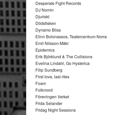
Desperate Fight Records
DJ Nomin
Djuriskt
Dödsfisken
Dynamo Bliss
Elinn Bolonassos, Teatercentrum Norra
Emil Nilsson-Mäki
Epidemics
Erik Björklund & The Collisions
Evelina Lindahl, Go Hysterica
Filip Sundberg
First love, last rites
Foam
Folkmord
Föreningen Verket
Frida Selander
Fridag Night Sessions