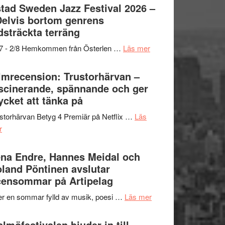
Det
tad Sweden Jazz Festival 2026 –
grönaste
Delvis bortom genrens
gräset
dsträckta terräng
–
om
/7 - 2/8 Hemkommen från Österlen …
Läs mer
en
Ystad
humoristisk
Sweden
lmrecension: Trustorhärvan –
och
Jazz
scinerande, spännande och ger
hjärtevarm
Festival
cket att tänka på
lättsam
2026
kompott
storhärvan Betyg 4 Premiär på Netflix …
Läs
–
om
r
I
Filmrecension:
Delvis
Trustorhärvan
na Endre, Hannes Meidal och
bortom
–
land Pöntinen avslutar
genrens
fascinerande,
ensommar på Artipelag
vidsträckta
spännande
terräng
om
er en sommar fylld av musik, poesi …
Läs mer
och
Lena
ger
Endre,
lmöfestivalen bjuder in till
mycket