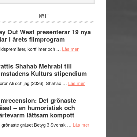
bplatsen
NYTT
y Out West presenterar 19 nya
tlar i årets filmprogram
om
ldspremiärer, kortfilmer och …
Läs mer
Way
Out
attis Shahab Mehrabi till
West
lmstadens Kulturs stipendium
presenterar
om
bror Ali och jag (2026). Shahab …
Läs mer
19
Grattis
nya
Shahab
lmrecension: Det grönaste
titlar
Mehrabi
äset – en humoristisk och
i
till
ärtevarm lättsam kompott
årets
Filmstadens
filmprogram
om
 grönaste gräset Betyg 3 Svensk …
Läs mer
Kulturs
Filmrecension:
stipendium