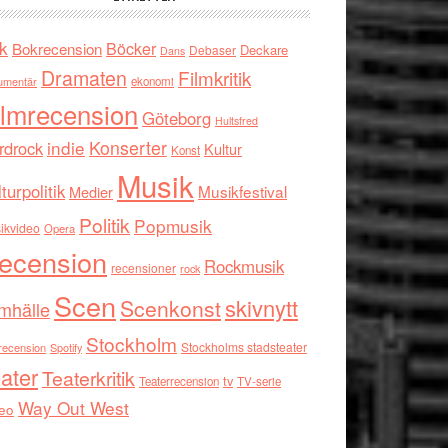
k
Böcker
Bokrecension
Deckare
Debaser
Dans
Dramaten
Filmkritik
umentär
ekonomi
ilmrecension
Göteborg
Hultsfred
indie
Konserter
rdrock
Kultur
Konst
Musik
turpolitik
Musikfestival
Medier
Politik
Popmusik
ikvideo
Opera
ecension
Rockmusik
recensioner
rock
Scen
skivnytt
Scenkonst
mhälle
Stockholm
Stockholms stadsteater
recension
Spotify
ater
Teaterkritik
tv
Teaterrecension
TV-serie
Way Out West
eo