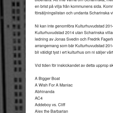
en brist på vilja från kommunens sida. Komm
försäljningslistan och undanta Scharinska v
Ni kan inte genomföra Kulturhuvudstad 2014 
Kulturhuvudstad 2014 utan Scharinska vill
ledning av Jonas Svedin och Fredrik Fagerlu
arrangemang som bär Kulturhuvudstad 2014-
bli väldigt tyst i ert kulturhus om ni säljer vårt
Vid tiden för inskickandet av detta upprop s
A Bigger Boat
A Wish For A Maniac
Abhinanda
AC4
Addeboy vs. Cliff
Alex the Barbarian