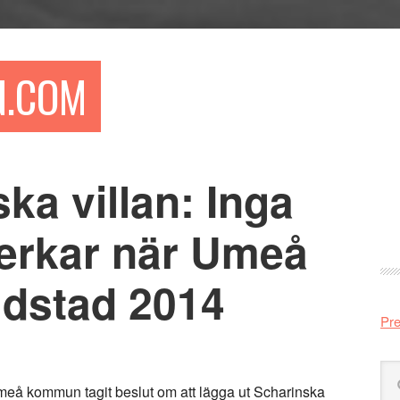
N.COM
ka villan: Inga
Pr
si
verkar när Umeå
udstad 2014
Pre
Sö
Umeå kommun tagit beslut om att lägga ut Scharinska
på