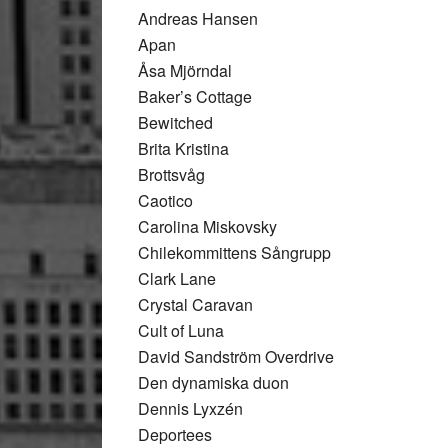
Andreas Hansen
Apan
Åsa Mjörndal
Baker’s Cottage
Bewitched
Brita Kristina
Brottsvåg
Caotico
Carolina Miskovsky
Chilekommittens Sångrupp
Clark Lane
Crystal Caravan
Cult of Luna
David Sandström Overdrive
Den dynamiska duon
Dennis Lyxzén
Deportees