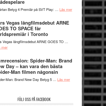
ådespelare
en
tv4
Jackie
om
rtan Betyg 4 Premiär på SVT Play: …
Läs mer
med
Chan
Recension
Vem
i
av
rs Vegas långfilmsdebut ARNE
kan
storform
tv-
OES TO SPACE får
styra
serie:
rldspremiär i Toronto
Mauri?
Svärtan
rs Vegas långfilmsdebut ARNE GOES TO …
–
om
s mer
välgjort
Lars
om
Vegas
lmrecension: Spider-Man: Brand
människans
långfilmsdebut
w Day – kan vara den bästa
mörker
ARNE
ider-Man filmen någonsin
med
GOES
imponerande
om
ider-Man: Brand New Day Betyg 5 …
Läs mer
TO
unga
Filmrecension:
SPACE
skådespelare
Spider-
får
Man:
världspremiär
FÖLJ OSS PÅ FACEBOOK
Brand
i