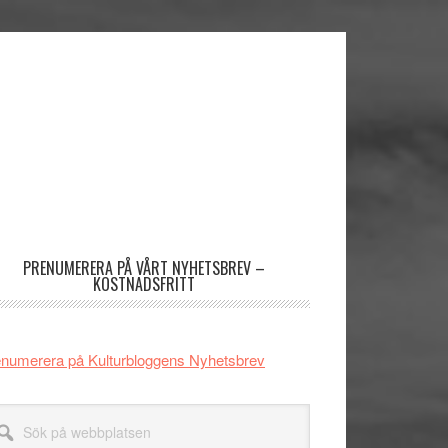
imärt
dofält
PRENUMERERA PÅ VÅRT NYHETSBREV –
KOSTNADSFRITT
numerera på Kulturbloggens Nyhetsbrev
k