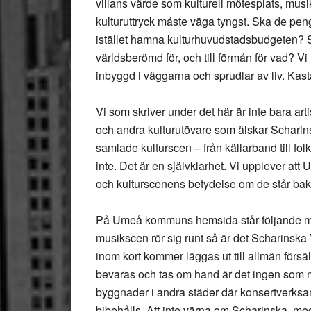
villans värde som kulturell mötesplats, mus
kulturuttryck måste väga tyngst. Ska de pen
istället hamna kulturhuvudstadsbudgeten? 
världsberömd för, och till förmån för vad? Vi h
inbyggd i väggarna och sprudlar av liv. Kasta i
Vi som skriver under det här är inte bara ar
och andra kulturutövare som älskar Scharin
samlade kulturscen – från källarband till folkk
inte. Det är en självklarhet. Vi upplever at
och kulturscenens betydelse om de står bak
På Umeå kommuns hemsida står följande men
musikscen rör sig runt så är det Scharinska
inom kort kommer läggas ut till allmän försäl
bevaras och tas om hand är det ingen som m
byggnader i andra städer där konsertverksa
bibehålls. Att inte värna om Scharinska, me