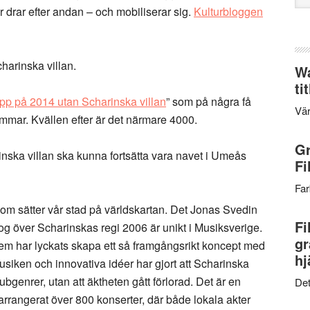
web
r drar efter andan – och mobiliserar sig.
Kulturbloggen
harinska villan.
Wa
ti
 upp på 2014 utan Scharinska villan
” som på några få
Vär
mmar. Kvällen efter är det närmare 4000.
Gr
inska villan ska kunna fortsätta vara navet i Umeås
Fi
Far
som sätter vår stad på världskartan. Det Jonas Svedin
Fi
g över Scharinskas regi 2006 är unikt i Musiksverige.
gr
dem har lyckats skapa ett så framgångsrikt koncept med
hj
musiken och innovativa idéer har gjort att Scharinska
bgenrer, utan att äktheten gått förlorad. Det är en
Det
rrangerat över 800 konserter, där både lokala akter