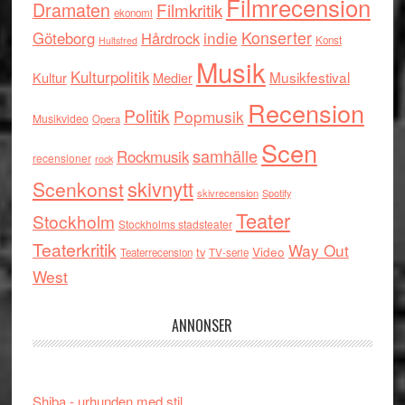
Filmrecension
Dramaten
Filmkritik
ekonomi
indie
Konserter
Göteborg
Hårdrock
Konst
Hultsfred
Musik
Kulturpolitik
Musikfestival
Kultur
Medier
Recension
Politik
Popmusik
Musikvideo
Opera
Scen
samhälle
Rockmusik
recensioner
rock
skivnytt
Scenkonst
skivrecension
Spotify
Teater
Stockholm
Stockholms stadsteater
Teaterkritik
Way Out
tv
Video
Teaterrecension
TV-serie
West
ANNONSER
Shiba - urhunden med stil