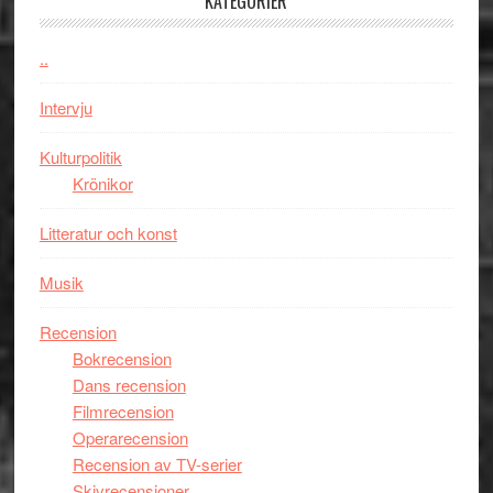
KATEGORIER
Vem
Chan
kan
i
styra
..
storform
Mauri?
Intervju
Kulturpolitik
Krönikor
Litteratur och konst
Musik
Recension
Bokrecension
Dans recension
Filmrecension
Operarecension
Recension av TV-serier
Skivrecensioner