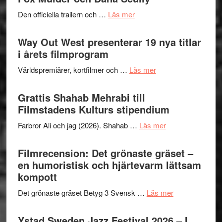
2026
lysande
om
Den officiella trailern och …
Läs mer
–
kväll
Se
II
trailern
Way Out West presenterar 19 nya titlar
Internat
för
i årets filmprogram
storhet
The
och
om
Världspremiärer, kortfilmer och …
Läs mer
X-
samarb
Way
Files:
Out
Grattis Shahab Mehrabi till
I
West
Filmstadens Kulturs stipendium
Want
presenterar
to
om
Farbror Ali och jag (2026). Shahab …
Läs mer
19
Believe
Grattis
nya
–
Shahab
Filmrecension: Det grönaste gräset –
titlar
Vrach
Mehrabi
en humoristisk och hjärtevarm lättsam
i
Frankenshtey
till
kompott
årets
–
Filmstadens
filmprogram
med
om
Det grönaste gräset Betyg 3 Svensk …
Läs mer
Kulturs
Fox
Filmrecension:
stipendium
Mulder
Det
Ystad Sweden Jazz Festival 2026 – I