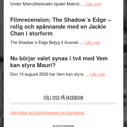
tänka
om
Under Malmöfestivalen bjuder Malmö …
Läs mer
och
på
Malmöfestiva
Roland
bjuder
Filmrecension: The Shadow´s Edge –
Pöntinen
in
rolig och spännande med en Jackie
avslutar
till
Chan i storform
Scensommar
sång,
på
om
The Shadow´s Edge Betyg 4 Svensk …
Läs mer
musik,
Artipelag
Filmrecension
samtal
The
Nu börjar valet synas i tv4 med Vem
och
Shadow
kan styra Mauri?
teater
´s
om
Den 10 augusti 2026 har Vem kan styra …
Läs mer
Edge
Nu
–
börjar
rolig
valet
och
FÖLJ OSS PÅ FACEBOOK
synas
spännande
i
med
Här hittar du Kulturbloggen på Facebook.
tv4
en
med
Jackie