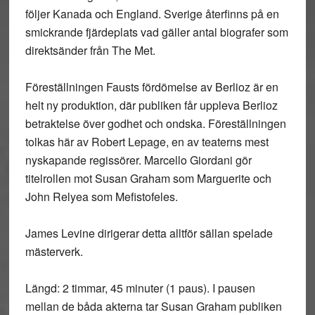
följer Kanada och England. Sverige återfinns på en
smickrande fjärdeplats vad gäller antal biografer som
direktsänder från The Met.
Föreställningen Fausts fördömelse av Berlioz är en
helt ny produktion, där publiken får uppleva Berlioz
betraktelse över godhet och ondska. Föreställningen
tolkas här av Robert Lepage, en av teaterns mest
nyskapande regissörer. Marcello Giordani gör
titelrollen mot Susan Graham som Marguerite och
John Relyea som Mefistofeles.
James Levine dirigerar detta alltför sällan spelade
mästerverk.
Längd: 2 timmar, 45 minuter (1 paus). I pausen
mellan de båda akterna tar Susan Graham publiken