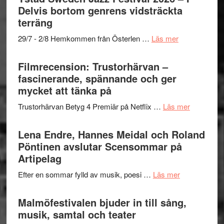
och
grönaste
Delvis bortom genrens vidsträckta
Dana
gräset
terräng
Scully
–
om
29/7 - 2/8 Hemkommen från Österlen …
Läs mer
en
Ystad
humoristisk
Sweden
Filmrecension: Trustorhärvan –
och
Jazz
fascinerande, spännande och ger
hjärtevarm
Festival
mycket att tänka på
lättsam
2026
kompott
om
Trustorhärvan Betyg 4 Premiär på Netflix …
Läs mer
–
Filmrecens
I
Trustorhä
Lena Endre, Hannes Meidal och Roland
Delvis
–
Pöntinen avslutar Scensommar på
bortom
fascineran
Artipelag
genrens
spännand
vidsträckta
om
Efter en sommar fylld av musik, poesi …
Läs mer
och
terräng
Lena
ger
Endre,
Malmöfestivalen bjuder in till sång,
mycket
Hannes
musik, samtal och teater
att
Meidal