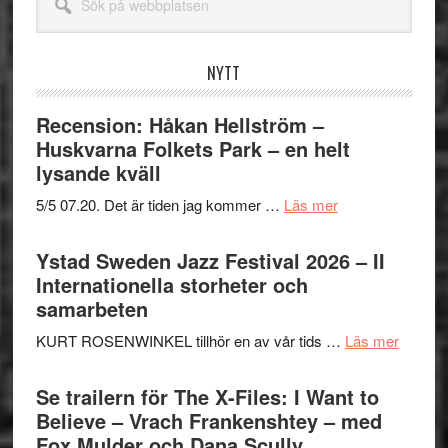
på
webbplatsen
NYTT
Recension: Håkan Hellström –
Huskvarna Folkets Park – en helt
lysande kväll
om
5/5 07.20. Det är tiden jag kommer …
Läs mer
Recension:
Håkan
Ystad Sweden Jazz Festival 2026 – II
Hellström
Internationella storheter och
–
samarbeten
Huskvarna
om
KURT ROSENWINKEL tillhör en av vår tids …
Läs mer
Folkets
Ystad
Park
Swede
Se trailern för The X-Files: I Want to
–
Jazz
Believe – Vrach Frankenshtey – med
en
Festiva
Fox Mulder och Dana Scully
helt