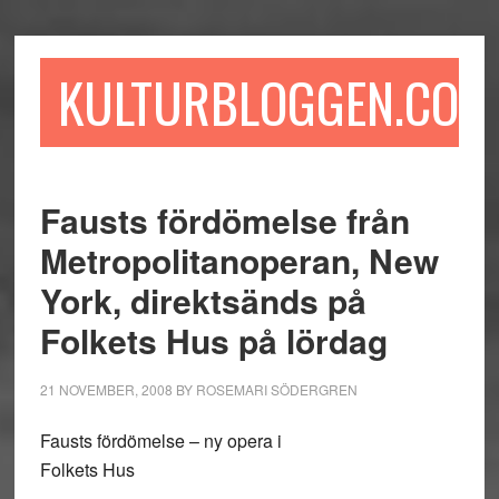
Hoppa
Hoppa
Hoppa
till
till
till
huvudinnehåll
det
sidfot
KULTURBLOGGEN.COM
primära
sidofältet
Fausts fördömelse från
Metropolitanoperan, New
York, direktsänds på
Folkets Hus på lördag
21 NOVEMBER, 2008
BY
ROSEMARI SÖDERGREN
Fausts fördömelse – ny opera i
Folkets Hus