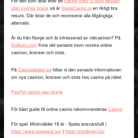
För den som letar efter ett
casino med 10 euro deposit
utan svensk licens
så är
SpelaCasino.io
en riktigt bra
resurs. Där listar de och recenserar alla tillgängliga
alternativ.
Är du från Norge och är intresserad av nätcasinon? På
Spillsen.com
finns det senaste inom norska online
casinon, licenser och slots.
På
Casinodealen.se
hittar ni den senaste informationen
om nya casinon, licenser och slots hos casino på nätet.
PayPal casino utan licens
För bäst guide till online casino rekommenderas
Casivo
För spel: Minimiålder 18 år - Spela ansvarsfullt |
https://www.spelpaus.se/
|
https://stodlinjen.se/