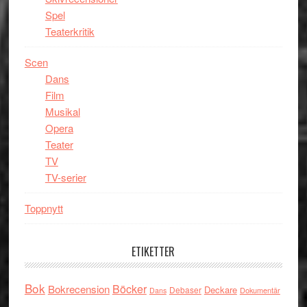
Spel
Teaterkritik
Scen
Dans
Film
Musikal
Opera
Teater
TV
TV-serier
Toppnytt
ETIKETTER
Bok
Böcker
Bokrecension
Deckare
Debaser
Dokumentär
Dans