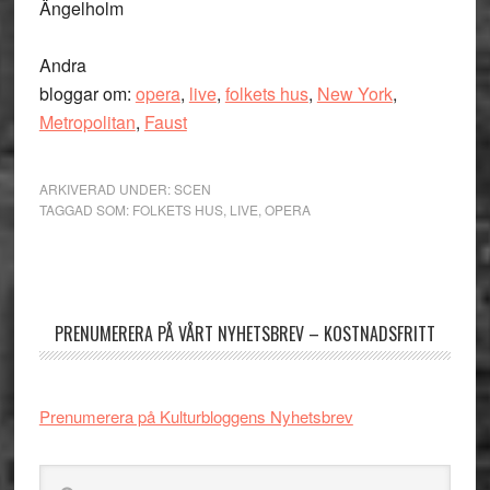
Ängelholm
Andra
bloggar om:
opera
,
live
,
folkets hus
,
New York
,
Metropolitan
,
Faust
ARKIVERAD UNDER:
SCEN
TAGGAD SOM:
FOLKETS HUS
,
LIVE
,
OPERA
Primärt
sidofält
PRENUMERERA PÅ VÅRT NYHETSBREV – KOSTNADSFRITT
Prenumerera på Kulturbloggens Nyhetsbrev
Sök