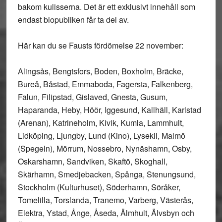
bakom kulisserna. Det är ett exklusivt innehåll som
endast biopubliken får ta del av.
Här kan du se Fausts fördömelse 22 november:
Alingsås, Bengtsfors, Boden, Boxholm, Bräcke,
Bureå, Båstad, Emmaboda, Fagersta, Falkenberg,
Falun, Filipstad, Gislaved, Gnesta, Gusum,
Haparanda, Heby, Höör, Iggesund, Kallhäll, Karlstad
(Arenan), Katrineholm, Kivik, Kumla, Lammhult,
Lidköping, Ljungby, Lund (Kino), Lysekil, Malmö
(Spegeln), Mörrum, Nossebro, Nynäshamn, Osby,
Oskarshamn, Sandviken, Skaftö, Skoghall,
Skärhamn, Smedjebacken, Spånga, Stenungsund,
Stockholm (Kulturhuset), Söderhamn, Söråker,
Tomelilla, Torslanda, Tranemo, Varberg, Västerås,
Elektra, Ystad, Ånge, Åseda, Älmhult, Älvsbyn och