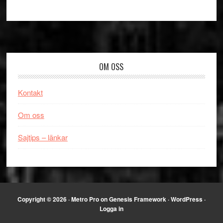
Footer
OM OSS
Kontakt
Om oss
Sajtips – länkar
Copyright © 2026 ·
Metro Pro
on
Genesis Framework
·
WordPress
·
Logga in