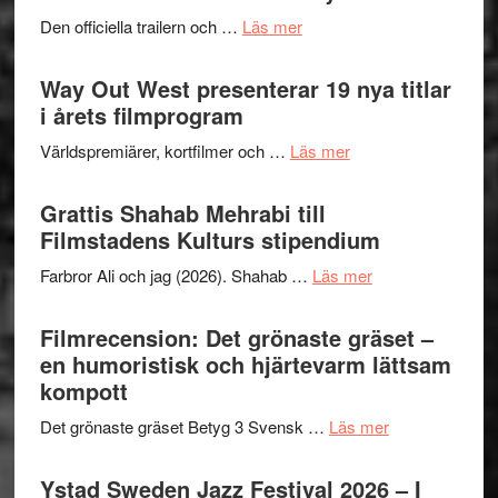
2026
lysande
om
Den officiella trailern och …
Läs mer
–
kväll
Se
II
trailern
Way Out West presenterar 19 nya titlar
Internat
för
i årets filmprogram
storhet
The
och
om
Världspremiärer, kortfilmer och …
Läs mer
X-
samarb
Way
Files:
Out
Grattis Shahab Mehrabi till
I
West
Filmstadens Kulturs stipendium
Want
presenterar
to
om
Farbror Ali och jag (2026). Shahab …
Läs mer
19
Believe
Grattis
nya
–
Shahab
Filmrecension: Det grönaste gräset –
titlar
Vrach
Mehrabi
en humoristisk och hjärtevarm lättsam
i
Frankenshtey
till
kompott
årets
–
Filmstadens
filmprogram
med
om
Det grönaste gräset Betyg 3 Svensk …
Läs mer
Kulturs
Fox
Filmrecension:
stipendium
Mulder
Det
Ystad Sweden Jazz Festival 2026 – I