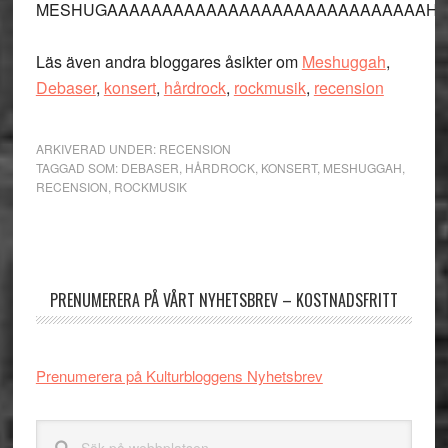
MESHUGAAAAAAAAAAAAAAAAAAAAAAAAAAAAAH!
Läs även andra bloggares åsikter om
Meshuggah
,
Debaser
,
konsert
,
hårdrock
,
rockmusik
,
recension
ARKIVERAD UNDER:
RECENSION
TAGGAD SOM:
DEBASER
,
HÅRDROCK
,
KONSERT
,
MESHUGGAH
,
RECENSION
,
ROCKMUSIK
Primärt
sidofält
PRENUMERERA PÅ VÅRT NYHETSBREV – KOSTNADSFRITT
Prenumerera på Kulturbloggens Nyhetsbrev
Sök