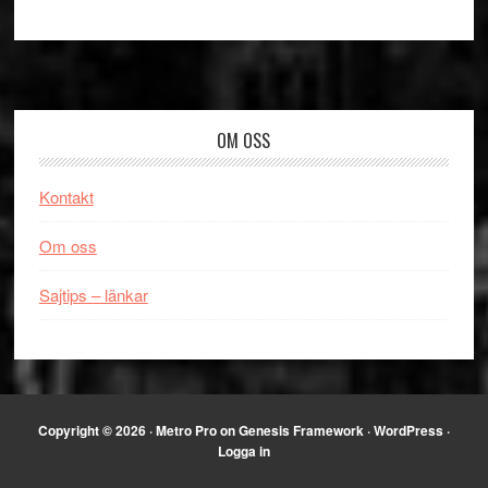
Footer
OM OSS
Kontakt
Om oss
Sajtips – länkar
Copyright © 2026 ·
Metro Pro
on
Genesis Framework
·
WordPress
·
Logga in