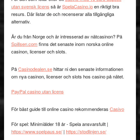
utan svensk licens
så är
SpelaCasino.io
en riktigt bra
resurs. Där listar de och recenserar alla tillgängliga
alternativ.
Är du från Norge och är intresserad av nätcasinon? På
Spillsen.com
finns det senaste inom norska online
casinon, licenser och slots.
På
Casinodealen.se
hittar ni den senaste informationen
om nya casinon, licenser och slots hos casino på nätet.
PayPal casino utan licens
För bäst guide till online casino rekommenderas
Casivo
För spel: Minimiålder 18 år - Spela ansvarsfullt |
https://www.spelpaus.se/
|
https://stodlinjen.se/