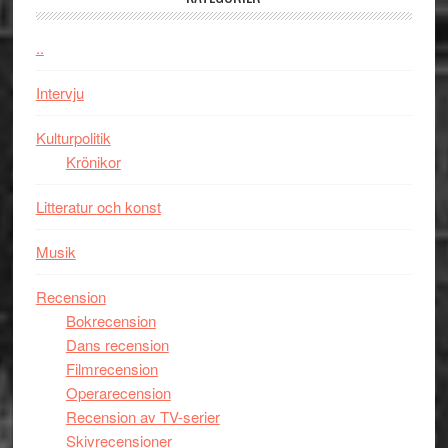
Chan
kan
i
styra
..
storform
Mauri?
Intervju
Kulturpolitik
Krönikor
Litteratur och konst
Musik
Recension
Bokrecension
Dans recension
Filmrecension
Operarecension
Recension av TV-serier
Skivrecensioner