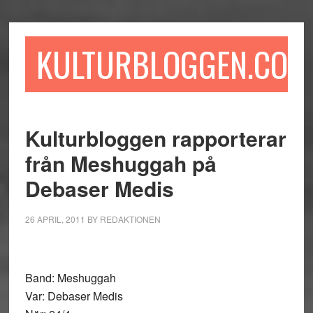
Hoppa
Hoppa
Hoppa
till
till
till
huvudinnehåll
det
sidfot
KULTURBLOGGEN.COM
primära
sidofältet
Kulturbloggen rapporterar
från Meshuggah på
Debaser Medis
26 APRIL, 2011
BY
REDAKTIONEN
Band: Meshuggah
Var: Debaser Medis