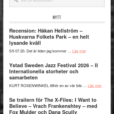
på
webbplatsen
NYTT
Recension: Håkan Hellström –
Huskvarna Folkets Park – en helt
lysande kväll
om
5/5 07.20. Det är tiden jag kommer …
Läs mer
Recension:
Håkan
Ystad Sweden Jazz Festival 2026 – II
Hellström
Internationella storheter och
–
samarbeten
Huskvarna
om
KURT ROSENWINKEL tillhör en av vår tids …
Läs mer
Folkets
Ystad
Park
Swede
Se trailern för The X-Files: I Want to
–
Jazz
Believe – Vrach Frankenshtey – med
en
Festiva
Fox Mulder och Dana Scully
helt