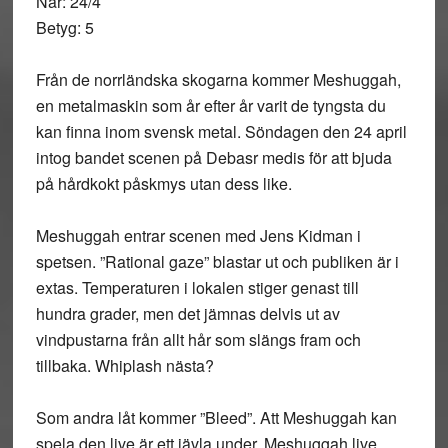
När: 24/4
Betyg: 5
Från de norrländska skogarna kommer Meshuggah,
en metalmaskin som år efter år varit de tyngsta du
kan finna inom svensk metal. Söndagen den 24 april
intog bandet scenen på Debasr medis för att bjuda
på hårdkokt påskmys utan dess like.
Meshuggah entrar scenen med Jens Kidman i
spetsen. ”Rational gaze” blastar ut och publiken är i
extas. Temperaturen i lokalen stiger genast till
hundra grader, men det jämnas delvis ut av
vindpustarna från allt hår som slängs fram och
tillbaka. Whiplash nästa?
Som andra låt kommer ”Bleed”. Att Meshuggah kan
spela den live är ett jävla under. Meshuggah live