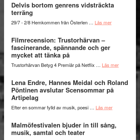
och
grönaste
Delvis bortom genrens vidsträckta
Dana
gräset
terräng
Scully
–
om
29/7 - 2/8 Hemkommen från Österlen …
Läs mer
en
Ystad
humoristisk
Sweden
Filmrecension: Trustorhärvan –
och
Jazz
fascinerande, spännande och ger
hjärtevarm
Festival
mycket att tänka på
lättsam
2026
kompott
om
Trustorhärvan Betyg 4 Premiär på Netflix …
Läs mer
–
Filmrecens
I
Trustorhä
Lena Endre, Hannes Meidal och Roland
Delvis
–
Pöntinen avslutar Scensommar på
bortom
fascineran
Artipelag
genrens
spännand
vidsträckta
om
Efter en sommar fylld av musik, poesi …
Läs mer
och
terräng
Lena
ger
Endre,
Malmöfestivalen bjuder in till sång,
mycket
Hannes
musik, samtal och teater
att
Meidal
tänka