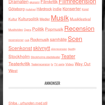
Filmrecension
Dramaten
Filmkritik
ekonomi
indie
Konserter
Göteborg
Hårdrock
Konst
Hultsfred
Musik
Kulturpolitik
Musikfestival
Kultur
Medier
Recension
Politik
Popmusik
Musikvideo
Opera
Scen
samhälle
Rockmusik
recensioner
rock
skivnytt
Scenkonst
skivrecension
Spotify
Teater
Stockholm
Stockholms stadsteater
Teaterkritik
Way Out
tv
Video
Teaterrecension
TV-serie
West
ANNONSER
Shiba - urhunden med stil