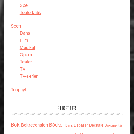
Spel
Teaterkritik
Scen
Dans
Film
Musikal
Opera
Teater
TV
TV-serier
Toppnytt
ETIKETTER
Bok
Böcker
Bokrecension
Deckare
Debaser
Dokumentär
Dans