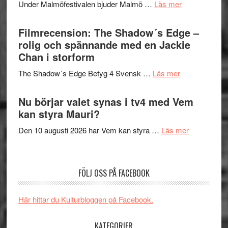
om
Under Malmöfestivalen bjuder Malmö …
Läs mer
och
på
Malmöfestiva
Roland
bjuder
Filmrecension: The Shadow´s Edge –
Pöntinen
in
rolig och spännande med en Jackie
avslutar
till
Chan i storform
Scensommar
sång,
på
om
The Shadow´s Edge Betyg 4 Svensk …
Läs mer
musik,
Artipelag
Filmrecension
samtal
The
Nu börjar valet synas i tv4 med Vem
och
Shadow
kan styra Mauri?
teater
´s
om
Den 10 augusti 2026 har Vem kan styra …
Läs mer
Edge
Nu
–
börjar
rolig
valet
och
FÖLJ OSS PÅ FACEBOOK
synas
spännande
i
med
Här hittar du Kulturbloggen på Facebook.
tv4
en
med
Jackie
KATEGORIER
Vem