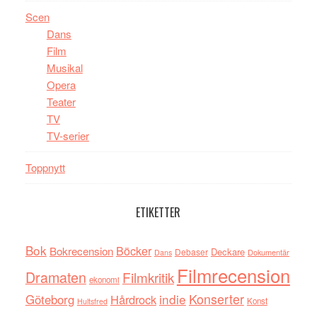
Scen
Dans
Film
Musikal
Opera
Teater
TV
TV-serier
Toppnytt
ETIKETTER
Bok
Böcker
Bokrecension
Deckare
Debaser
Dokumentär
Dans
Filmrecension
Dramaten
Filmkritik
ekonomi
indie
Konserter
Göteborg
Hårdrock
Konst
Hultsfred