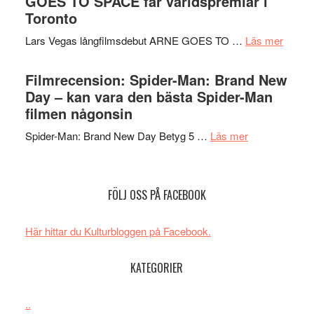
GOES TO SPACE får världspremiär i
kan
i
serie:
Toronto
styra
storform
Svärtan
Mauri?
om
Lars Vegas långfilmsdebut ARNE GOES TO …
Läs mer
–
Lars
välgjort
Vegas
Filmrecension: Spider-Man: Brand New
om
långfi
Day – kan vara den bästa Spider-Man
människans
ARNE
filmen någonsin
mörker
GOES
med
om
Spider-Man: Brand New Day Betyg 5 …
Läs mer
TO
imponerande
Filmrecension
SPAC
unga
Spider-
får
skådespelar
Man:
världs
FÖLJ OSS PÅ FACEBOOK
Brand
i
New
Toront
Här hittar du Kulturbloggen på Facebook.
Day
–
KATEGORIER
kan
vara
den
..