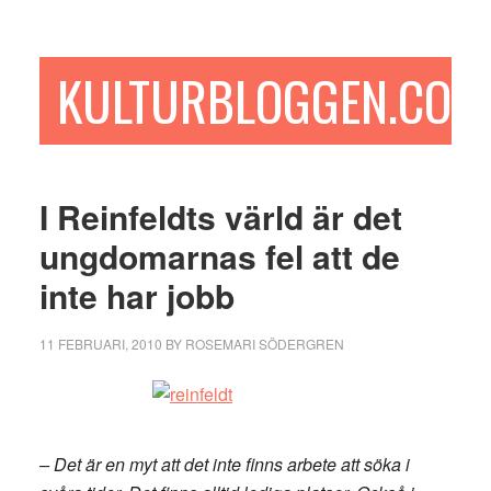
Hoppa
Hoppa
Hoppa
till
till
till
huvudinnehåll
det
sidfot
KULTURBLOGGEN.COM
primära
sidofältet
I Reinfeldts värld är det
ungdomarnas fel att de
inte har jobb
11 FEBRUARI, 2010
BY
ROSEMARI SÖDERGREN
– Det är en myt att det inte finns arbete att söka i