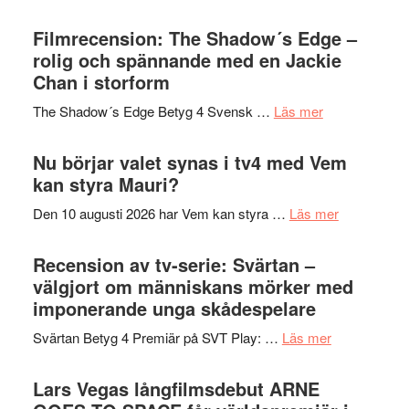
på
Malmöfestiva
Roland
bjuder
Filmrecension: The Shadow´s Edge –
Pöntinen
in
rolig och spännande med en Jackie
avslutar
till
Chan i storform
Scensommar
sång,
på
om
The Shadow´s Edge Betyg 4 Svensk …
Läs mer
musik,
Artipelag
Filmrecension
samtal
The
Nu börjar valet synas i tv4 med Vem
och
Shadow
kan styra Mauri?
teater
´s
om
Den 10 augusti 2026 har Vem kan styra …
Läs mer
Edge
Nu
–
börjar
Recension av tv-serie: Svärtan –
rolig
valet
välgjort om människans mörker med
och
synas
imponerande unga skådespelare
spännande
i
med
om
Svärtan Betyg 4 Premiär på SVT Play: …
Läs mer
tv4
en
Recension
med
Jackie
av
Lars Vegas långfilmsdebut ARNE
Vem
Chan
tv-