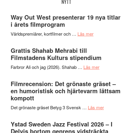
NYTT
Way Out West presenterar 19 nya titlar
i årets filmprogram
om
Världspremiärer, kortfilmer och …
Läs mer
Way
Out
Grattis Shahab Mehrabi till
West
Filmstadens Kulturs stipendium
presenterar
om
Farbror Ali och jag (2026). Shahab …
Läs mer
19
Grattis
nya
Shahab
Filmrecension: Det grönaste gräset –
titlar
Mehrabi
en humoristisk och hjärtevarm lättsam
i
till
kompott
årets
Filmstadens
filmprogram
om
Det grönaste gräset Betyg 3 Svensk …
Läs mer
Kulturs
Filmrecension:
stipendium
Det
Ystad Sweden Jazz Festival 2026 – I
grönaste
Delvis bortom genrens vidsträckta