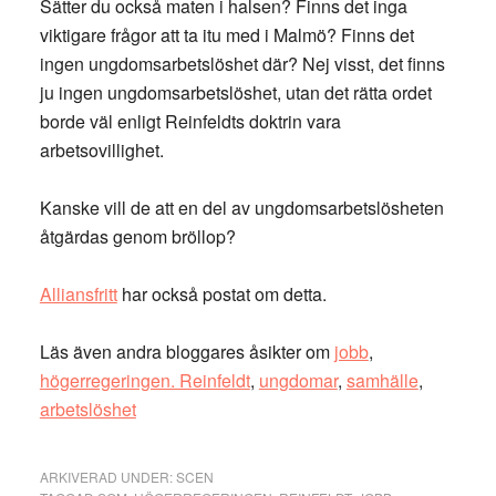
Sätter du också maten i halsen? Finns det inga
viktigare frågor att ta itu med i Malmö? Finns det
ingen ungdomsarbetslöshet där? Nej visst, det finns
ju ingen ungdomsarbetslöshet, utan det rätta ordet
borde väl enligt Reinfeldts doktrin vara
arbetsovillighet.
Kanske vill de att en del av ungdomsarbetslösheten
åtgärdas genom bröllop?
Alliansfritt
har också postat om detta.
Läs även andra bloggares åsikter om
jobb
,
högerregeringen. Reinfeldt
,
ungdomar
,
samhälle
,
arbetslöshet
ARKIVERAD UNDER:
SCEN