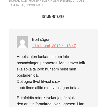
TAGGAD SOM:
HÖGERREGERINGEN. REINFELDT
,
JOBB
,
SAMHÄLLE
,
UNGDOMAR
Läsarkommentarer
KOMMENTARER
Bert
säger
11 februari, 2010 kl. 18:47
Arbetslinjen funkar inte om inte
bostadslinjen prioriteras. Man kräver folk
ska söka ta jobb hur som helst men
bostaden då.
Det egna livet trivsel o.s.v
Jobb finns alltid men vill någon betala.
Reinfeldts retorik tycker jag är sjuk.
den är inte förankrad i verkligheten. Han