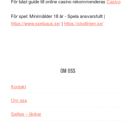
För bäst guide till online casino rekommenderas
Casivo
För spel: Minimiålder 18 år - Spela ansvarsfullt |
https://www.spelpaus.se/
|
https://stodlinjen.se/
Footer
OM OSS
Kontakt
Om oss
Sajtips – länkar