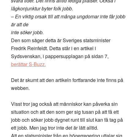
svåra tider. Det finns alltid lediga platser. Också i
lågkonjunktur byter folk jobb.
– En viktig orsak till att många ungdomar inte får jobb
är att de
inte söker jobb.
Den som säger detta är Sveriges statsminister
Fredrik Reinfeldt. Detta står i en artikel i
Sydsvenskan, i pappersupplagan på sidan 7,
berättar S-Buzz.
Det är skumt att den artikeln fortfarande inte finns på
webben.
Visst tror jag också att människor kan påverka sin
situation och att den som ger sig tusan på att få ett
jobb och söker jobb dygnet runt till slut kan få tag på
ett jobb. Men jag tror inte det är lätt alltid.
Att en statsminister från en högerregering uttalar sig