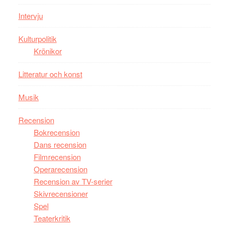
bästa
Intervju
Spider-
Man
Kulturpolitik
filmen
Krönikor
någonsin
Litteratur och konst
Musik
Recension
Bokrecension
Dans recension
Filmrecension
Operarecension
Recension av TV-serier
Skivrecensioner
Spel
Teaterkritik