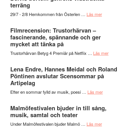
gräset
terräng
–
om
29/7 - 2/8 Hemkommen från Österlen …
Läs mer
en
Ystad
humoristisk
Sweden
Filmrecension: Trustorhärvan –
och
Jazz
fascinerande, spännande och ger
hjärtevarm
Festival
mycket att tänka på
lättsam
2026
kompott
om
Trustorhärvan Betyg 4 Premiär på Netflix …
Läs mer
–
Filmrecens
I
Trustorhä
Lena Endre, Hannes Meidal och Roland
Delvis
–
Pöntinen avslutar Scensommar på
bortom
fascineran
Artipelag
genrens
spännand
vidsträckta
om
Efter en sommar fylld av musik, poesi …
Läs mer
och
terräng
Lena
ger
Endre,
Malmöfestivalen bjuder in till sång,
mycket
Hannes
musik, samtal och teater
att
Meidal
tänka
om
Under Malmöfestivalen bjuder Malmö …
Läs mer
och