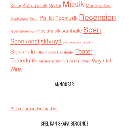
Musik
Kulturpolitik
Musikfestival
Kultur
Medier
Recension
Politik
Popmusik
Musikvideo
Opera
Scen
samhälle
Rockmusik
recensioner
rock
skivnytt
Scenkonst
skivrecension
Spotify
Teater
Stockholm
Stockholms stadsteater
Teaterkritik
Way Out
tv
Video
Teaterrecension
TV-serie
West
ANNONSER
Shiba - urhunden med stil
SPEL KAN SKAPA BEROENDE