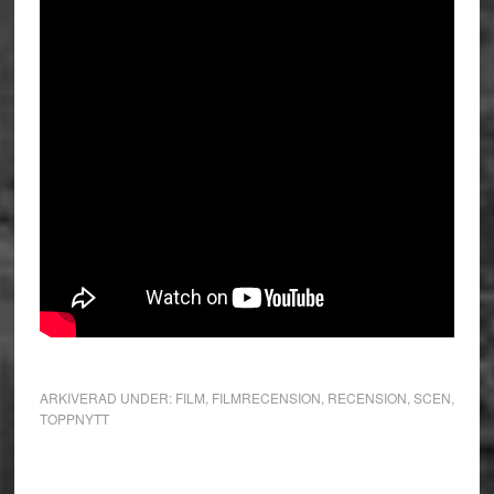
ARKIVERAD UNDER:
FILM
,
FILMRECENSION
,
RECENSION
,
SCEN
,
TOPPNYTT
Primärt