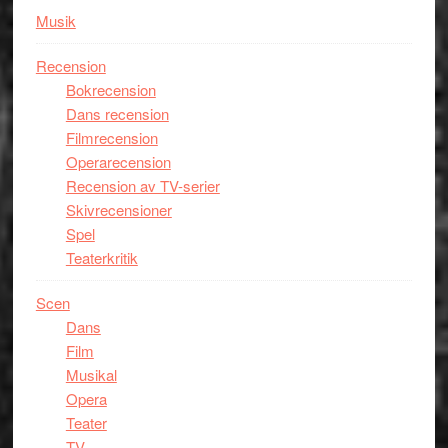
Musik
Recension
Bokrecension
Dans recension
Filmrecension
Operarecension
Recension av TV-serier
Skivrecensioner
Spel
Teaterkritik
Scen
Dans
Film
Musikal
Opera
Teater
TV