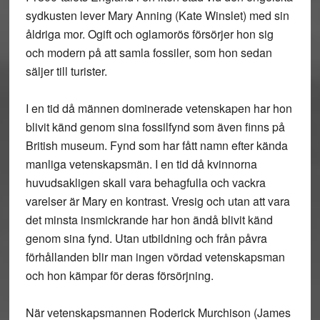
sydkusten lever Mary Anning (Kate Winslet) med sin
åldriga mor. Ogift och oglamorös försörjer hon sig
och modern på att samla fossiler, som hon sedan
säljer till turister.
I en tid då männen dominerade vetenskapen har hon
blivit känd genom sina fossilfynd som även finns på
British museum. Fynd som har fått namn efter kända
manliga vetenskapsmän. I en tid då kvinnorna
huvudsakligen skall vara behagfulla och vackra
varelser är Mary en kontrast. Vresig och utan att vara
det minsta insmickrande har hon ändå blivit känd
genom sina fynd. Utan utbildning och från påvra
förhållanden blir man ingen vördad vetenskapsman
och hon kämpar för deras försörjning.
När vetenskapsmannen Roderick Murchison (James