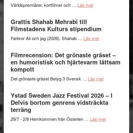
och
om
Världspremiärer, kortfilmer och …
Läs mer
X-
samarb
Way
Files:
Out
Grattis Shahab Mehrabi till
I
West
Filmstadens Kulturs stipendium
Want
presenterar
to
om
Farbror Ali och jag (2026). Shahab …
Läs mer
19
Believe
Grattis
nya
–
Shahab
Filmrecension: Det grönaste gräset –
titlar
Vrach
Mehrabi
en humoristisk och hjärtevarm lättsam
i
Frankenshtey
till
kompott
årets
–
Filmstadens
filmprogram
med
om
Det grönaste gräset Betyg 3 Svensk …
Läs mer
Kulturs
Fox
Filmrecension:
stipendium
Mulder
Det
Ystad Sweden Jazz Festival 2026 – I
och
grönaste
Delvis bortom genrens vidsträckta
Dana
gräset
terräng
Scully
–
om
29/7 - 2/8 Hemkommen från Österlen …
Läs mer
en
Ystad
humoristisk
Sweden