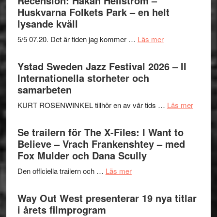
Recension: Håkan Hellström –
Jazz
Huskvarna Folkets Park – en helt
Festival
lysande kväll
2026
om
5/5 07.20. Det är tiden jag kommer …
Läs mer
del
Recension:
III
Håkan
Ystad Sweden Jazz Festival 2026 – II
–
Hellström
Internationella storheter och
Framträdanden
–
samarbeten
med
Huskvarna
fokus
om
KURT ROSENWINKEL tillhör en av vår tids …
Läs mer
Folkets
på
Ystad
Park
det
Swede
Se trailern för The X-Files: I Want to
–
vokala
Jazz
Believe – Vrach Frankenshtey – med
en
Festiva
Fox Mulder och Dana Scully
helt
2026
lysande
om
Den officiella trailern och …
Läs mer
–
kväll
Se
II
trailern
Way Out West presenterar 19 nya titlar
Internat
för
i årets filmprogram
storhet
The