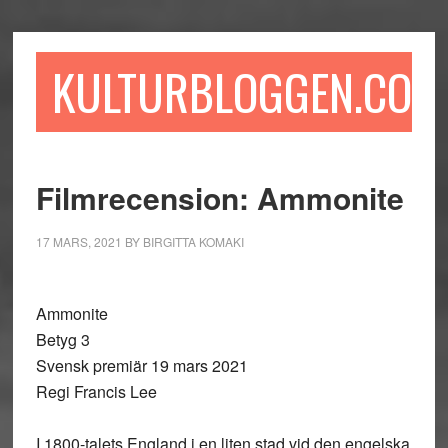
Hoppa
Hoppa
Hoppa
till
till
till
huvudinnehåll
det
sidfot
KULTURBLOGGEN.COM
primära
sidofältet
Filmrecension: Ammonite
17 MARS, 2021
BY
BIRGITTA KOMAKI
Ammonite
Betyg 3
Svensk premiär 19 mars 2021
Regi Francis Lee
I 1800-talets England i en liten stad vid den engelska