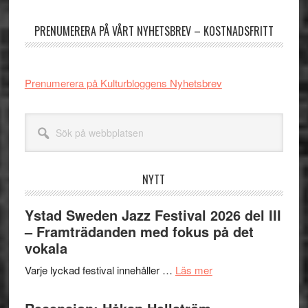
sidofält
PRENUMERERA PÅ VÅRT NYHETSBREV – KOSTNADSFRITT
Prenumerera på Kulturbloggens Nyhetsbrev
Sök
på
webbplatsen
NYTT
Ystad Sweden Jazz Festival 2026 del III
– Framträdanden med fokus på det
vokala
om
Varje lyckad festival innehåller …
Läs mer
Ystad
Sweden