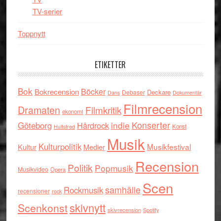
TV-serier
Toppnytt
ETIKETTER
Bok
Böcker
Bokrecension
Deckare
Debaser
Dokumentär
Dans
Filmrecension
Dramaten
Filmkritik
ekonomi
indie
Konserter
Göteborg
Hårdrock
Konst
Hultsfred
Musik
Kulturpolitik
Musikfestival
Kultur
Medier
Recension
Politik
Popmusik
Musikvideo
Opera
Scen
samhälle
Rockmusik
recensioner
rock
skivnytt
Scenkonst
skivrecension
Spotify