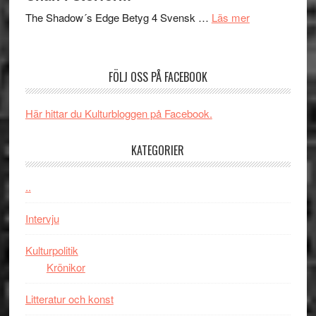
sång,
på
om
The Shadow´s Edge Betyg 4 Svensk …
Läs mer
musik,
Artipelag
Filmrecension
samtal
The
och
Shadow
teater
FÖLJ OSS PÅ FACEBOOK
´s
Edge
Här hittar du Kulturbloggen på Facebook.
–
rolig
KATEGORIER
och
spännande
med
..
en
Intervju
Jackie
Chan
Kulturpolitik
i
Krönikor
storform
Litteratur och konst