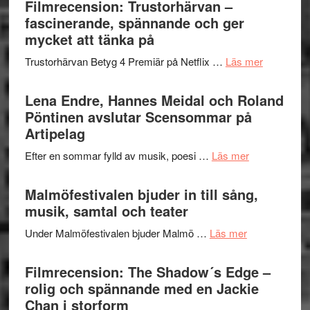
Filmrecension: Trustorhärvan –
och
Jazz
fascinerande, spännande och ger
hjärtevarm
Festival
mycket att tänka på
lättsam
2026
kompott
om
Trustorhärvan Betyg 4 Premiär på Netflix …
Läs mer
–
Filmrecens
I
Trustorhä
Lena Endre, Hannes Meidal och Roland
Delvis
–
Pöntinen avslutar Scensommar på
bortom
fascineran
Artipelag
genrens
spännand
vidsträckta
om
Efter en sommar fylld av musik, poesi …
Läs mer
och
terräng
Lena
ger
Endre,
Malmöfestivalen bjuder in till sång,
mycket
Hannes
musik, samtal och teater
att
Meidal
tänka
om
Under Malmöfestivalen bjuder Malmö …
Läs mer
och
på
Malmöfestiva
Roland
bjuder
Filmrecension: The Shadow´s Edge –
Pöntinen
in
rolig och spännande med en Jackie
avslutar
till
Chan i storform
Scensommar