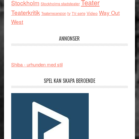
Teater
Stockholm
Stockholms stadsteater
Teaterkritik
Way Out
tv
Video
Teaterrecension
TV-serie
West
ANNONSER
Shiba - urhunden med stil
SPEL KAN SKAPA BEROENDE