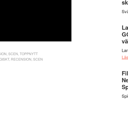
sk
Svä
La
G
vä
La
ION
,
SCEN
,
TOPPNYTT
Lä
GISKT
,
RECENSION
,
SCEN
Fi
Ne
Sp
Sp