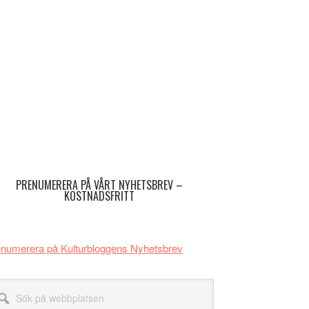
imärt
dofält
PRENUMERERA PÅ VÅRT NYHETSBREV –
KOSTNADSFRITT
numerera på Kulturbloggens Nyhetsbrev
k