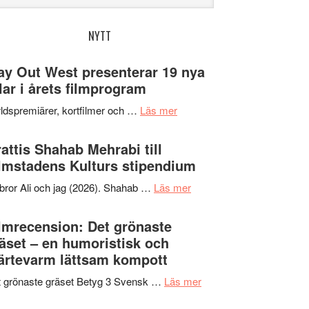
bplatsen
NYTT
y Out West presenterar 19 nya
tlar i årets filmprogram
om
ldspremiärer, kortfilmer och …
Läs mer
Way
Out
attis Shahab Mehrabi till
West
lmstadens Kulturs stipendium
presenterar
om
bror Ali och jag (2026). Shahab …
Läs mer
19
Grattis
nya
Shahab
lmrecension: Det grönaste
titlar
Mehrabi
äset – en humoristisk och
i
till
ärtevarm lättsam kompott
årets
Filmstadens
filmprogram
om
 grönaste gräset Betyg 3 Svensk …
Läs mer
Kulturs
Filmrecension:
stipendium