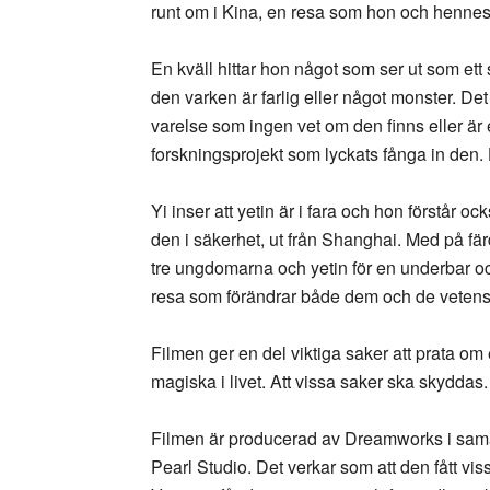
runt om i Kina, en resa som hon och henne
En kväll hittar hon något som ser ut som ett 
den varken är farlig eller något monster. De
varelse som ingen vet om den finns eller är en
forskningsprojekt som lyckats fånga in den. H
Yi inser att yetin är i fara och hon förstår o
den i säkerhet, ut från Shanghai. Med på 
tre ungdomarna och yetin för en underbar 
resa som förändrar både dem och de vetens
Filmen ger en del viktiga saker att prata om e
magiska i livet. Att vissa saker ska skyddas.
Filmen är producerad av Dreamworks i sa
Pearl Studio. Det verkar som att den fått vi