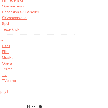
Filmrecension
Operarecension
Recension av TV-serier
Skivrecensioner
Spel
Teaterkritik
en
Dans
Film
Musikal
Opera
Teater
TV
TV-serier
pnytt
ETIKETTER