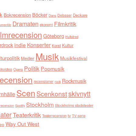
k
Böcker
Bokrecension
Deckare
Debaser
Dans
Dramaten
Filmkritik
umentär
ekonomi
ilmrecension
Göteborg
Hultsfred
indie
Konserter
rdrock
Kultur
Konst
Musik
turpolitik
Musikfestival
Medier
Politik
Popmusik
ikvideo
Opera
ecension
Rockmusik
recensioner
rock
Scen
skivnytt
Scenkonst
mhälle
Stockholm
Stockholms stadsteater
recension
Spotify
ater
Teaterkritik
tv
Teaterrecension
TV-serie
Way Out West
eo