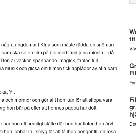
web
Wa
ti
 om några ungdomar i Kina som måste rädda en snöman
Vär
 bara ska se en film på bio med familjens minsta – då
. Den är vacker, spännande, magisk, fantasifull,
Gr
a musik och gissa om filmen fick applåder av alla barn
Fi
Far
ka, Yi,
Fi
och mormor och gör allt hon kan för att slippa vara
gr
org hon bär på efter att hennes pappa har dött.
hj
 har hon ett hemligt ställe där hon har fiolen hon ärvt
Det
on jobbar in i smyg för att få ihop pengar till en resa