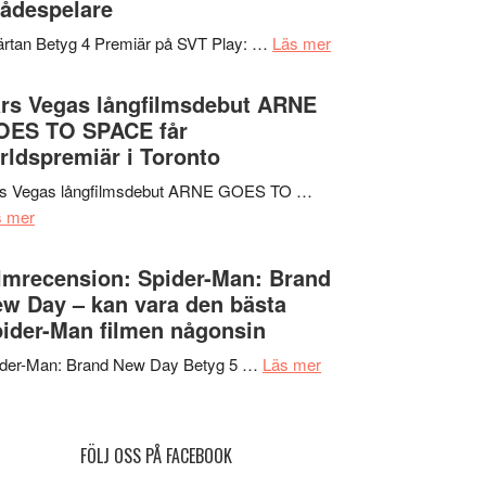
ådespelare
en
tv4
Jackie
om
rtan Betyg 4 Premiär på SVT Play: …
Läs mer
med
Chan
Recension
Vem
i
av
rs Vegas långfilmsdebut ARNE
kan
storform
tv-
OES TO SPACE får
styra
serie:
rldspremiär i Toronto
Mauri?
Svärtan
rs Vegas långfilmsdebut ARNE GOES TO …
–
om
s mer
välgjort
Lars
om
Vegas
lmrecension: Spider-Man: Brand
människans
långfilmsdebut
w Day – kan vara den bästa
mörker
ARNE
ider-Man filmen någonsin
med
GOES
imponerande
om
ider-Man: Brand New Day Betyg 5 …
Läs mer
TO
unga
Filmrecension:
SPACE
skådespelare
Spider-
får
Man:
världspremiär
FÖLJ OSS PÅ FACEBOOK
Brand
i