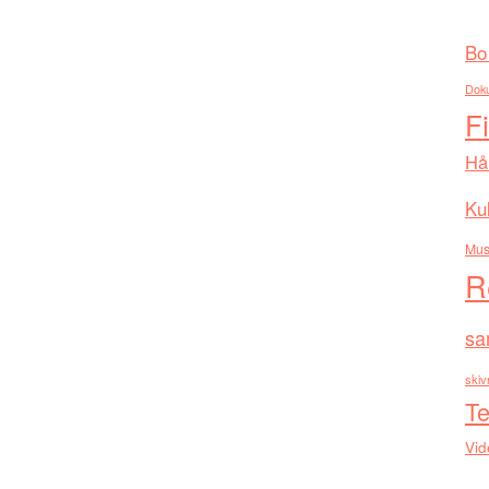
Bo
Dok
F
Hå
Kul
Mus
R
sa
skiv
Te
Vid