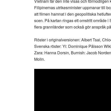
Vietnam får den inte visas och förmodligen k
Filipinernas utrikesminister uppmanar till bo
att filmen hamnat i den geopolitiska hetluft
scen. På kartan ringas ett omstritt område i 
flera grannländer som också gör anspråk på
Röster i originalversionen: Albert Tsai, Chl
Svenska röster: Yi: Dominique Pålsson Wikl
Zara: Hanna Dorsin, Burnish: Jacob Nord
Molin.