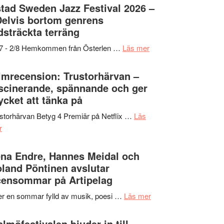
Det
tad Sweden Jazz Festival 2026 –
grönaste
Delvis bortom genrens
gräset
dsträckta terräng
–
om
/7 - 2/8 Hemkommen från Österlen …
Läs mer
en
Ystad
humoristisk
Sweden
lmrecension: Trustorhärvan –
och
Jazz
scinerande, spännande och ger
hjärtevarm
Festival
cket att tänka på
lättsam
2026
kompott
storhärvan Betyg 4 Premiär på Netflix …
Läs
–
om
r
I
Filmrecension:
Delvis
Trustorhärvan
na Endre, Hannes Meidal och
bortom
–
land Pöntinen avslutar
genrens
fascinerande,
ensommar på Artipelag
vidsträckta
spännande
terräng
om
er en sommar fylld av musik, poesi …
Läs mer
och
Lena
ger
Endre,
lmöfestivalen bjuder in till
mycket