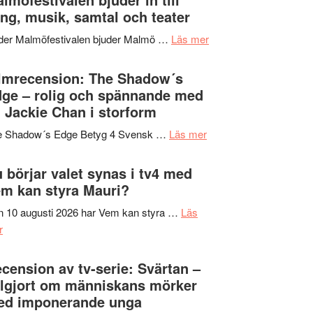
Hannes
ng, musik, samtal och teater
att
Meidal
tänka
om
der Malmöfestivalen bjuder Malmö …
Läs mer
och
på
Malmöfestivalen
Roland
bjuder
lmrecension: The Shadow´s
Pöntinen
in
ge – rolig och spännande med
avslutar
till
 Jackie Chan i storform
Scensommar
sång,
på
om
e Shadow´s Edge Betyg 4 Svensk …
Läs mer
musik,
Artipelag
Filmrecension:
samtal
The
 börjar valet synas i tv4 med
och
Shadow
m kan styra Mauri?
teater
´s
 10 augusti 2026 har Vem kan styra …
Läs
Edge
om
r
–
Nu
rolig
börjar
cension av tv-serie: Svärtan –
och
valet
lgjort om människans mörker
spännande
synas
ed imponerande unga
med
i