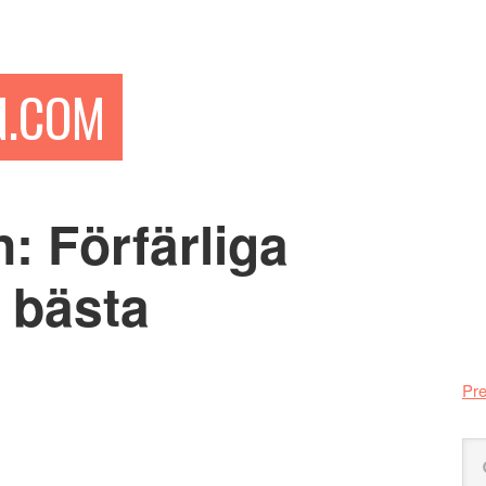
N.COM
: Förfärliga
Pr
si
 bästa
Pre
Sö
på