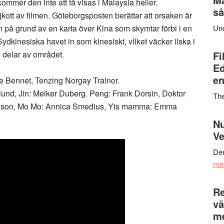
ommer den inte att få visas i Malaysia heller.
så
jkott av filmen. Göteborgsposten berättar att orsaken är
en på grund av en karta över Kina som skymtar förbi i en
Un
Sydkinesiska havet in som kinesiskt, vilket väcker ilska i
 delar av området.
Fi
Ed
en
oe Bennet, Tenzing Norgay Trainor.
und, Jin: Melker Duberg. Peng: Frank Dorsin, Doktor
Th
enson, Mo Mo: Annica Smedius, Yis mamma: Emma
Nu
Ve
Den
me
Re
vä
m