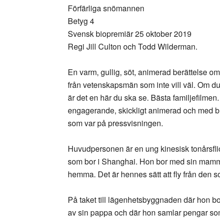
Förfärliga snömannen
Betyg 4
Svensk biopremiär 25 oktober 2019
Regi Jill Culton och Todd Wilderman.
En varm, gullig, söt, animerad berättelse
från vetenskapsmän som inte vill väl. Om du
är det en här du ska se. Bästa familjefilmen
engagerande, skickligt animerad och med br
som var på pressvisningen.
Huvudpersonen är en ung kinesisk tonårsflic
som bor i Shanghai. Hon bor med sin mamma 
hemma. Det är hennes sätt att fly från den s
På taket till lägenhetsbyggnaden där hon bor
av sin pappa och där hon samlar pengar som h