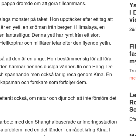
s pappa drömde om att göra tillsammans.
Ys
I 
vi
slags monster på taket. Hon upptäcker efter ett tag att
t är en yeti, en snöman från bergen i Himalaya, en
29
 fantasifigur. Denna yeti har rymt från ett stort
elikoptrar och militärer letar efter den flyende yetin.
Fi
fa
ckså att den är en unge. Hon bestämmer sig för att föra
my
färden hamnar hennes busiga vänner Jin och Peng. De
Tru
och spännande men också farlig resa genom Kina. En
me
kapsmän och forskare som förföljer dem.
Le
fteråt också, om natur och djur och att inte förstöra det
Ro
Sc
Eft
marbete med den Shanghaibaserade animeringsstudion
ssa problem med en del länder i området kring Kina. I
Ma