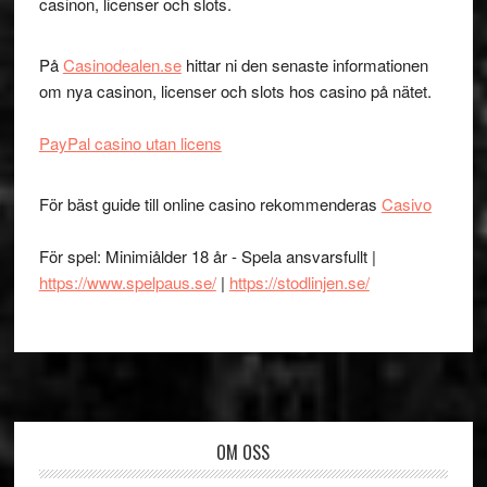
casinon, licenser och slots.
På
Casinodealen.se
hittar ni den senaste informationen
om nya casinon, licenser och slots hos casino på nätet.
PayPal casino utan licens
För bäst guide till online casino rekommenderas
Casivo
För spel: Minimiålder 18 år - Spela ansvarsfullt |
https://www.spelpaus.se/
|
https://stodlinjen.se/
Footer
OM OSS