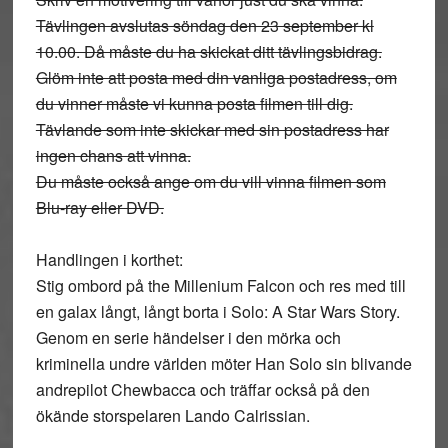
Tävlingen avslutas söndag den 23 september kl
10.00. Då måste du ha skickat ditt tävlingsbidrag.
Glöm inte att posta med din vanliga postadress, om
du vinner måste vi kunna posta filmen till dig.
Tävlande som inte skickar med sin postadress har
ingen chans att vinna.
Du måste också ange om du vill vinna filmen som
Blu-ray eller DVD.
Handlingen i korthet:
Stig ombord på the Millenium Falcon och res med till
en galax långt, långt borta i Solo: A Star Wars Story.
Genom en serie händelser i den mörka och
kriminella undre världen möter Han Solo sin blivande
andrepilot Chewbacca och träffar också på den
ökände storspelaren Lando Calrissian.