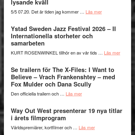
lysande kväll
om
5/5 07.20. Det är tiden jag kommer …
Läs mer
Recension:
Håkan
Ystad Sweden Jazz Festival 2026 – II
Hellström
Internationella storheter och
–
samarbeten
Huskvarna
om
KURT ROSENWINKEL tillhör en av vår tids …
Läs mer
Folkets
Ystad
Park
Swede
Se trailern för The X-Files: I Want to
–
Jazz
Believe – Vrach Frankenshtey – med
en
Festiva
Fox Mulder och Dana Scully
helt
2026
lysande
om
Den officiella trailern och …
Läs mer
–
kväll
Se
II
trailern
Way Out West presenterar 19 nya titlar
Internat
för
i årets filmprogram
storhet
The
och
om
Världspremiärer, kortfilmer och …
Läs mer
X-
samarb
Way