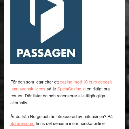
För den som letar efter ett
casino med 10 euro deposit
utan svensk licens
så är
SpelaCasino.io
en riktigt bra
resurs. Där listar de och recenserar alla tillgängliga
alternativ.
Är du från Norge och är intresserad av nätcasinon? På
Spillsen.com
finns det senaste inom norska online