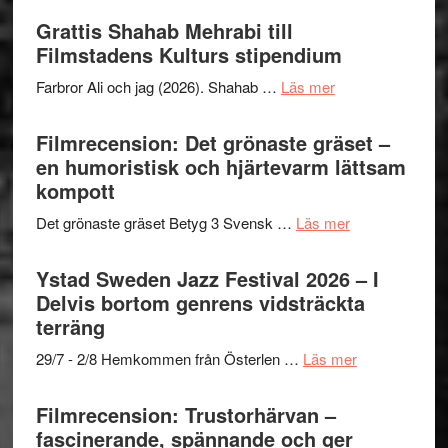
Files:
Out
Grattis Shahab Mehrabi till
I
West
Filmstadens Kulturs stipendium
Want
presenterar
to
om
Farbror Ali och jag (2026). Shahab …
Läs mer
19
Believe
Grattis
nya
–
Shahab
Filmrecension: Det grönaste gräset –
titlar
Vrach
Mehrabi
en humoristisk och hjärtevarm lättsam
i
Frankenshtey
till
kompott
årets
–
Filmstadens
filmprogram
med
om
Det grönaste gräset Betyg 3 Svensk …
Läs mer
Kulturs
Fox
Filmrecension:
stipendium
Mulder
Det
Ystad Sweden Jazz Festival 2026 – I
och
grönaste
Delvis bortom genrens vidsträckta
Dana
gräset
terräng
Scully
–
om
29/7 - 2/8 Hemkommen från Österlen …
Läs mer
en
Ystad
humoristisk
Sweden
Filmrecension: Trustorhärvan –
och
Jazz
fascinerande, spännande och ger
hjärtevarm