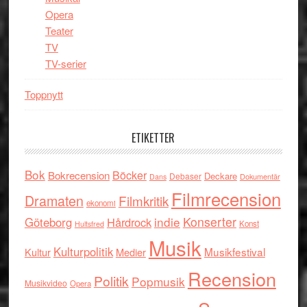
Opera
Teater
TV
TV-serier
Toppnytt
ETIKETTER
Bok
Böcker
Bokrecension
Deckare
Debaser
Dokumentär
Dans
Filmrecension
Dramaten
Filmkritik
ekonomi
indie
Konserter
Göteborg
Hårdrock
Konst
Hultsfred
Musik
Kulturpolitik
Musikfestival
Kultur
Medier
Recension
Politik
Popmusik
Musikvideo
Opera