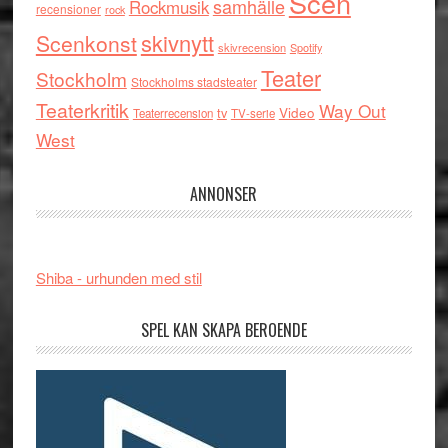
Scen
samhälle
Rockmusik
recensioner
rock
skivnytt
Scenkonst
skivrecension
Spotify
Teater
Stockholm
Stockholms stadsteater
Teaterkritik
Way Out
tv
Video
Teaterrecension
TV-serie
West
ANNONSER
Shiba - urhunden med stil
SPEL KAN SKAPA BEROENDE