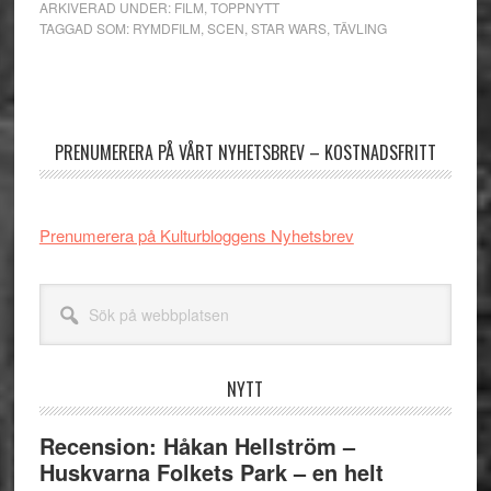
ARKIVERAD UNDER:
FILM
,
TOPPNYTT
TAGGAD SOM:
RYMDFILM
,
SCEN
,
STAR WARS
,
TÄVLING
Primärt
sidofält
PRENUMERERA PÅ VÅRT NYHETSBREV – KOSTNADSFRITT
Prenumerera på Kulturbloggens Nyhetsbrev
Sök
på
webbplatsen
NYTT
Recension: Håkan Hellström –
Huskvarna Folkets Park – en helt