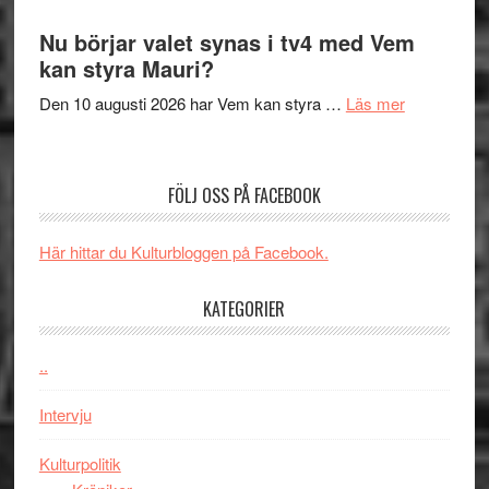
Filmrecension
samtal
The
Nu börjar valet synas i tv4 med Vem
och
Shadow
kan styra Mauri?
teater
´s
om
Den 10 augusti 2026 har Vem kan styra …
Läs mer
Edge
Nu
–
börjar
rolig
valet
och
FÖLJ OSS PÅ FACEBOOK
synas
spännande
i
med
Här hittar du Kulturbloggen på Facebook.
tv4
en
med
Jackie
KATEGORIER
Vem
Chan
kan
i
styra
..
storform
Mauri?
Intervju
Kulturpolitik