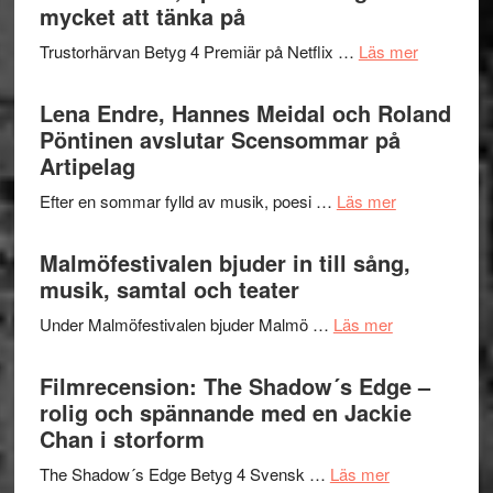
Festival
mycket att tänka på
lättsam
2026
kompott
om
Trustorhärvan Betyg 4 Premiär på Netflix …
Läs mer
–
Filmrecens
I
Trustorhä
Lena Endre, Hannes Meidal och Roland
Delvis
–
Pöntinen avslutar Scensommar på
bortom
fascineran
Artipelag
genrens
spännand
vidsträckta
om
Efter en sommar fylld av musik, poesi …
Läs mer
och
terräng
Lena
ger
Endre,
Malmöfestivalen bjuder in till sång,
mycket
Hannes
musik, samtal och teater
att
Meidal
tänka
om
Under Malmöfestivalen bjuder Malmö …
Läs mer
och
på
Malmöfestiva
Roland
bjuder
Filmrecension: The Shadow´s Edge –
Pöntinen
in
rolig och spännande med en Jackie
avslutar
till
Chan i storform
Scensommar
sång,
på
om
The Shadow´s Edge Betyg 4 Svensk …
Läs mer
musik,
Artipelag