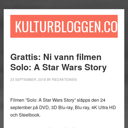
Hoppa
Hoppa
Hoppa
till
till
till
huvudinnehåll
det
sidfot
KULTURBLOGGEN.COM
primära
sidofältet
Grattis: Ni vann filmen
Solo: A Star Wars Story
23 SEPTEMBER, 2018
BY
REDAKTIONEN
Filmen ”Solo: A Star Wars Story” släpps den 24
september på DVD, 3D Blu-ray, Blu-ray, 4K Ultra HD
och Steelbook.