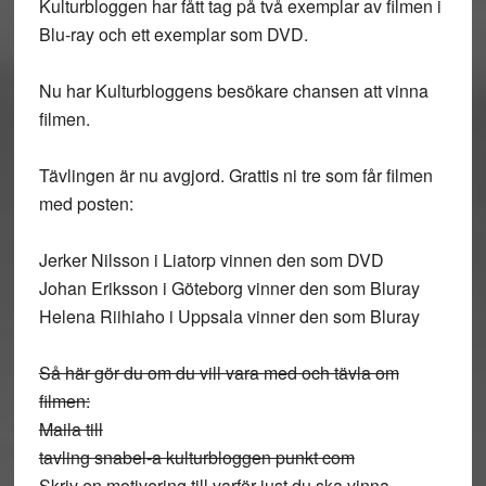
Kulturbloggen har fått tag på två exemplar av filmen i
Blu-ray och ett exemplar som DVD.
Nu har Kulturbloggens besökare chansen att vinna
filmen.
Tävlingen är nu avgjord. Grattis ni tre som får filmen
med posten:
Jerker Nilsson i Liatorp vinnen den som DVD
Johan Eriksson i Göteborg vinner den som Bluray
Helena Riihiaho i Uppsala vinner den som Bluray
Så här gör du om du vill vara med och tävla om
filmen:
Maila till
tavling snabel-a kulturbloggen punkt com
Skriv en motivering till varför just du ska vinna.