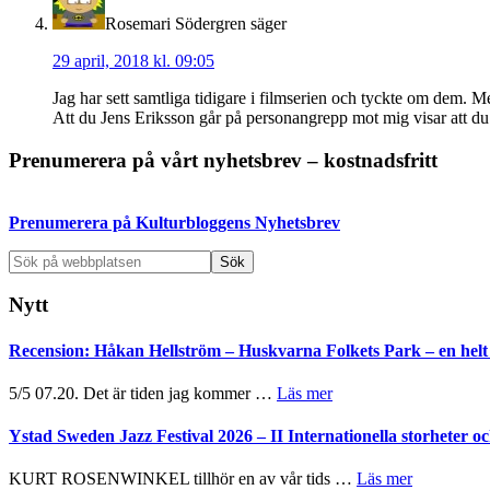
Rosemari Södergren
säger
29 april, 2018 kl. 09:05
Jag har sett samtliga tidigare i filmserien och tyckte om dem. Me
Att du Jens Eriksson går på personangrepp mot mig visar att du
Primärt
Prenumerera på vårt nyhetsbrev – kostnadsfritt
sidofält
Prenumerera på Kulturbloggens Nyhetsbrev
Sök
på
webbplatsen
Nytt
Recension: Håkan Hellström – Huskvarna Folkets Park – en helt 
om
5/5 07.20. Det är tiden jag kommer …
Läs mer
Recension:
Håkan
Ystad Sweden Jazz Festival 2026 – II Internationella storheter 
Hellström
–
om
KURT ROSENWINKEL tillhör en av vår tids …
Läs mer