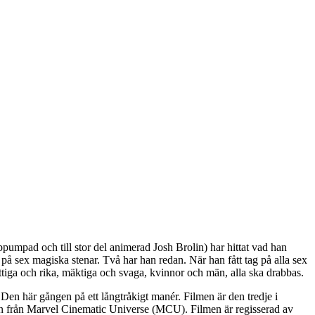
umpad och till stor del animerad Josh Brolin) har hittat vad han
 på sex magiska stenar. Två har han redan. När han fått tag på alla sex
ttiga och rika, mäktiga och svaga, kvinnor och män, alla ska drabbas.
 Den här gången på ett långtråkigt manér. Filmen är den tredje i
men från Marvel Cinematic Universe (MCU). Filmen är regisserad av