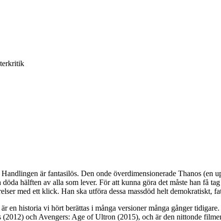
terkritik
 Handlingen är fantasilös. Den onde överdimensionerade Thanos (en upp
 döda hälften av alla som lever. För att kunna göra det måste han få tag
elser med ett klick. Han ska utföra dessa massdöd helt demokratiskt, fa
 är en historia vi hört berättas i många versioner många gånger tidigare.
rs (2012) och Avengers: Age of Ultron (2015), och är den nittonde fil