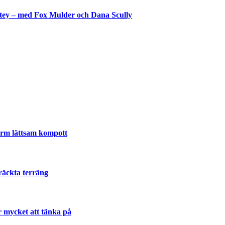
shtey – med Fox Mulder och Dana Scully
lla
varm lättsam kompott
räckta terräng
r mycket att tänka på