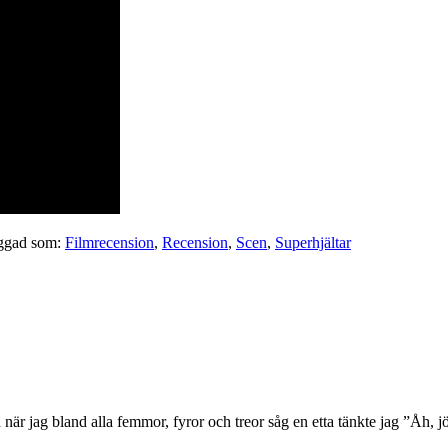
ggad som:
Filmrecension
,
Recension
,
Scen
,
Superhjältar
 när jag bland alla femmor, fyror och treor såg en etta tänkte jag ”Åh, jö