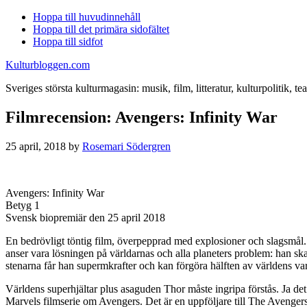
Hoppa till huvudinnehåll
Hoppa till det primära sidofältet
Hoppa till sidfot
Kulturbloggen.com
Sveriges största kulturmagasin: musik, film, litteratur, kulturpolitik, tea
Filmrecension: Avengers: Infinity War
25 april, 2018
by
Rosemari Södergren
Avengers: Infinity War
Betyg 1
Svensk biopremiär den 25 april 2018
En bedrövligt töntig film, överpepprad med explosioner och slagsmål.
anser vara lösningen på världarnas och alla planeters problem: han ska
stenarna får han supermkrafter och kan förgöra hälften av världens var
Världens superhjältar plus asaguden Thor måste ingripa förstås. Ja det
Marvels filmserie om Avengers. Det är en uppföljare till The Avenge