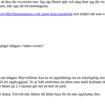
tt läsa din recension mer. Jag såg filmen igår och idag läste jag din rece
lmen, inte upp till förväntningarna.
oje/film/filmmastarens-verk-langt-ifran-masterligt
fick istället nåt som 
ånger tidigare i bättre scener?
 sett tidigare Marvelfilmer kan ha en uppfattning om en enkelspårig st
 10 års uppbyggnad. Ni är fullt medvetna om detta men ändå bedömer denna
 filmer på 2.5 timmar gör det ett helt ok jobb.
lskar. Förvrid inte filmen till åtlöje bara för du inte uppskattar den.