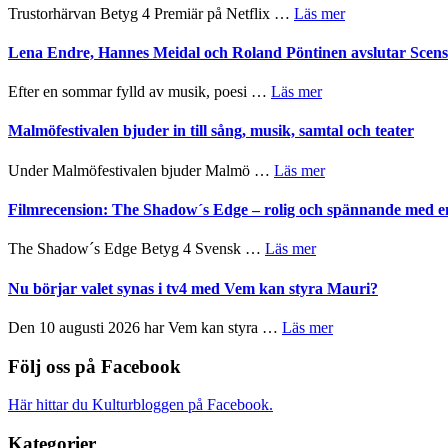
Festival
om
Trustorhärvan Betyg 4 Premiär på Netflix …
Läs mer
hjärtevarm
2026
Filmrecension:
lättsam
–
Trustorhärvan
Lena Endre, Hannes Meidal och Roland Pöntinen avslutar Scen
kompott
I
–
Delvis
fascinerande,
om
Efter en sommar fylld av musik, poesi …
Läs mer
bortom
spännande
Lena
genrens
och
Endre,
Malmöfestivalen bjuder in till sång, musik, samtal och teater
vidsträckta
ger
Hannes
terräng
mycket
Meidal
om
Under Malmöfestivalen bjuder Malmö …
Läs mer
att
och
Malmöfestivalen
tänka
Roland
bjuder
Filmrecension: The Shadow´s Edge – rolig och spännande med e
på
Pöntinen
in
avslutar
till
om
The Shadow´s Edge Betyg 4 Svensk …
Läs mer
Scensommar
sång,
Filmrecension:
på
musik,
The
Nu börjar valet synas i tv4 med Vem kan styra Mauri?
Artipelag
samtal
Shadow
och
´s
om
Den 10 augusti 2026 har Vem kan styra …
Läs mer
teater
Edge
Nu
–
börjar
Följ oss på Facebook
rolig
valet
och
synas
Här hittar du Kulturbloggen på Facebook.
spännande
i
med
tv4
Kategorier
en