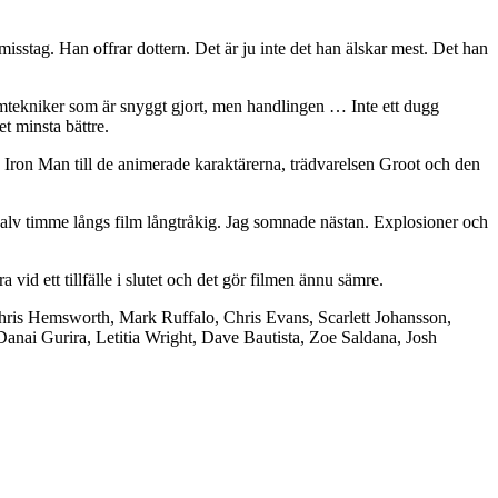
misstag. Han offrar dottern. Det är ju inte det han älskar mest. Det han
filmtekniker som är snyggt gjort, men handlingen … Inte ett dugg
t minsta bättre.
 Iron Man till de animerade karaktärerna, trädvarelsen Groot och den
n halv timme långs film långtråkig. Jag somnade nästan. Explosioner och
 vid ett tillfälle i slutet och det gör filmen ännu sämre.
, Chris Hemsworth, Mark Ruffalo, Chris Evans, Scarlett Johansson,
ai Gurira, Letitia Wright, Dave Bautista, Zoe Saldana, Josh