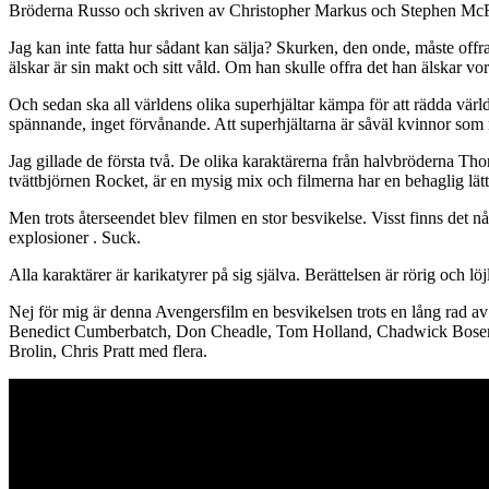
Bröderna Russo och skriven av Christopher Markus och Stephen McF
Jag kan inte fatta hur sådant kan sälja? Skurken, den onde, måste offra
älskar är sin makt och sitt våld. Om han skulle offra det han älskar vore
Och sedan ska all världens olika superhjältar kämpa för att rädda värl
spännande, inget förvånande. Att superhjältarna är såväl kvinnor som m
Jag gillade de första två. De olika karaktärerna från halvbröderna T
tvättbjörnen Rocket, är en mysig mix och filmerna har en behaglig lä
Men trots återseendet blev filmen en stor besvikelse. Visst finns det 
explosioner . Suck.
Alla karaktärer är karikatyrer på sig själva. Berättelsen är rörig och lö
Nej för mig är denna Avengersfilm en besvikelsen trots en lång rad av
Benedict Cumberbatch, Don Cheadle, Tom Holland, Chadwick Boseman,
Brolin, Chris Pratt med flera.