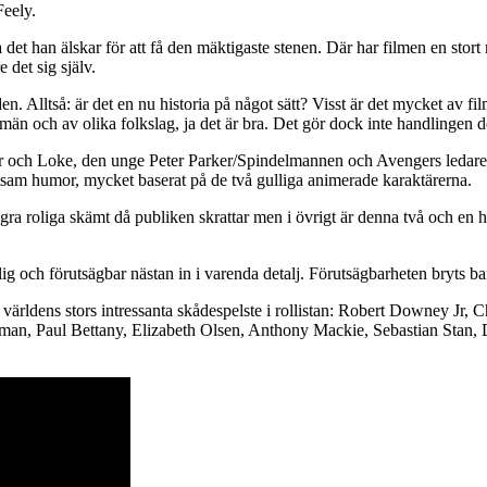
eely.
 det han älskar för att få den mäktigaste stenen. Där har filmen en stort 
 det sig själv.
den. Alltså: är det en nu historia på något sätt? Visst är det mycket av 
än och av olika folkslag, ja det är bra. Det gör dock inte handlingen de
hor och Loke, den unge Peter Parker/Spindelmannen och Avengers ledare
ttsam humor, mycket baserat på de två gulliga animerade karaktärerna.
några roliga skämt då publiken skrattar men i övrigt är denna två och e
jlig och förutsägbar nästan in i varenda detalj. Förutsägbarheten bryts bara
 världens stors intressanta skådespelste i rollistan: Robert Downey Jr
 Paul Bettany, Elizabeth Olsen, Anthony Mackie, Sebastian Stan, Dan