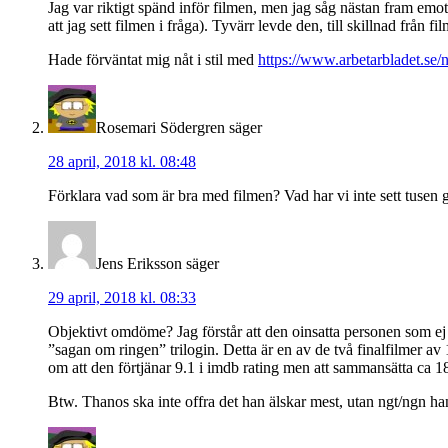
Jag var riktigt spänd inför filmen, men jag såg nästan fram emot a
att jag sett filmen i fråga). Tyvärr levde den, till skillnad från fi
Hade förväntat mig nåt i stil med
https://www.arbetarbladet.se/n
Rosemari Södergren
säger
28 april, 2018 kl. 08:48
Förklara vad som är bra med filmen? Vad har vi inte sett tusen g
Jens Eriksson
säger
29 april, 2018 kl. 08:33
Objektivt omdöme? Jag förstår att den oinsatta personen som ej
”sagan om ringen” trilogin. Detta är en av de två finalfilmer av
om att den förtjänar 9.1 i imdb rating men att sammansätta ca 18
Btw. Thanos ska inte offra det han älskar mest, utan ngt/ngn han ä