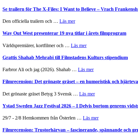
Huskvarna
Ystad
Folkets
Sweden
Se trailern för The X-Files: I Want to Believe – Vrach Franken
Park
Jazz
–
Festival
om
Den officiella trailern och …
Läs mer
en
2026
Se
helt
–
trailern
Way Out West presenterar 19 nya titlar i årets filmprogram
lysande
II
för
kväll
Internatione
The
om
Världspremiärer, kortfilmer och …
Läs mer
storheter
X-
Way
och
Files:
Out
Grattis Shahab Mehrabi till Filmstadens Kulturs stipendium
samarbeten
I
West
Want
presenterar
om
Farbror Ali och jag (2026). Shahab …
Läs mer
to
19
Grattis
Believe
nya
Shahab
Filmrecension: Det grönaste gräset – en humoristisk och hjärte
–
titlar
Mehrabi
Vrach
i
till
Frankenshtey
om
Det grönaste gräset Betyg 3 Svensk …
Läs mer
årets
Filmstadens
–
Filmrecension:
filmprogram
Kulturs
med
Det
Ystad Sweden Jazz Festival 2026 – I Delvis bortom genrens vidst
stipendium
Fox
grönaste
Mulder
gräset
om
29/7 - 2/8 Hemkommen från Österlen …
Läs mer
och
–
Ystad
Dana
en
Sweden
Filmrecension: Trustorhärvan – fascinerande, spännande och ge
Scully
humoristisk
Jazz
och