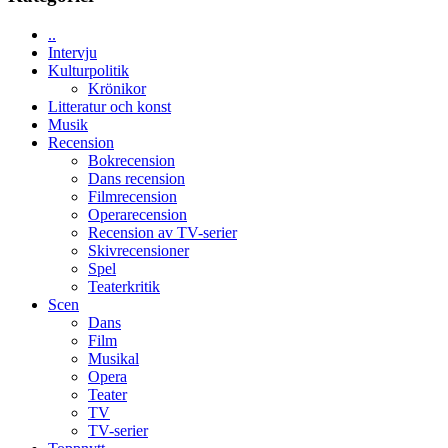
med
Jackie
Vem
Chan
..
kan
i
Intervju
styra
storform
Kulturpolitik
Mauri?
Krönikor
Litteratur och konst
Musik
Recension
Bokrecension
Dans recension
Filmrecension
Operarecension
Recension av TV-serier
Skivrecensioner
Spel
Teaterkritik
Scen
Dans
Film
Musikal
Opera
Teater
TV
TV-serier