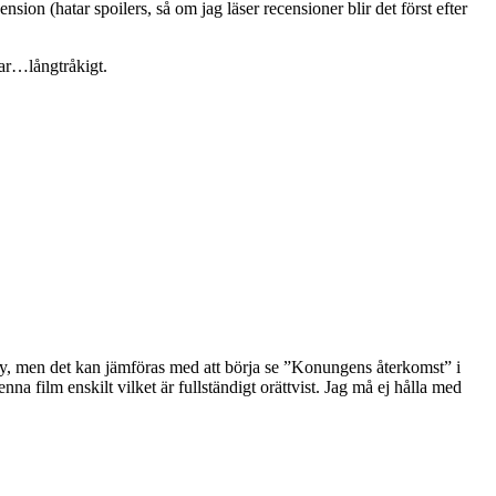
nsion (hatar spoilers, så om jag läser recensioner blir det först efter
var…långtråkigt.
ory, men det kan jämföras med att börja se ”Konungens återkomst” i
 film enskilt vilket är fullständigt orättvist. Jag må ej hålla med