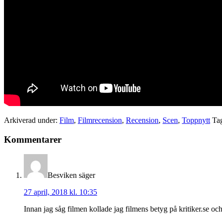
Arkiverad under:
Film
,
Filmrecension
,
Recension
,
Scen
,
Toppnytt
Ta
Läsarkommentarer
Kommentarer
Besviken
säger
27 april, 2018 kl. 10:35
Innan jag såg filmen kollade jag filmens betyg på kritiker.se och