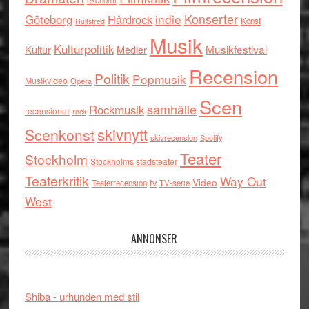
ekonomi
indie
Konserter
Göteborg
Hårdrock
Konst
Hultsfred
Musik
Kulturpolitik
Musikfestival
Kultur
Medier
Recension
Politik
Popmusik
Musikvideo
Opera
Scen
samhälle
Rockmusik
recensioner
rock
skivnytt
Scenkonst
skivrecension
Spotify
Teater
Stockholm
Stockholms stadsteater
Teaterkritik
Way Out
tv
Video
Teaterrecension
TV-serie
West
ANNONSER
Shiba - urhunden med stil