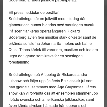
Ett pressmeddelande berättar:
Snödrottningen är en julkväll med middag där
glamour och humor blandas med storslagen musik.
På scen flankeras operasångaren Rickard
Söderberg av en fem musiker stark orkester samt de
erkända solisterna Johanna Sannefors och Laine
Quist. Trions kärlek till varandra, musiken och teatern
utgör den grund som krävs för en storslagen
föreställning.
Snödrottningen på Artipelag är Rickards andra
julshow och följer upp fjolårets En klassisk jul som
han gjorde tillsammans med Arja Saijonmaa. I årets
show kan vi förvänta oss att ensemblen stämmer upp
i både svenska och amerikanska julklassiker, samt
även kända stycken hämtade från operans och