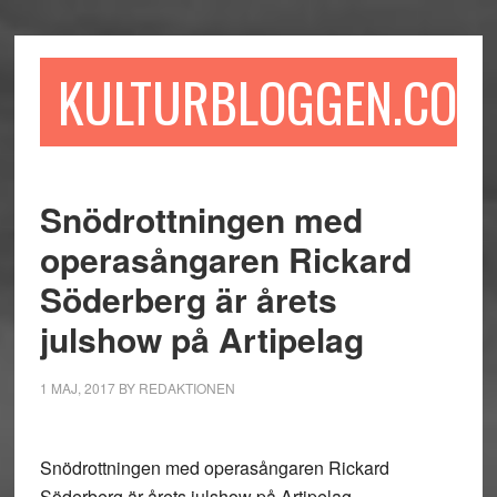
Hoppa
Hoppa
Hoppa
till
till
till
huvudinnehåll
det
sidfot
KULTURBLOGGEN.COM
primära
sidofältet
Snödrottningen med
operasångaren Rickard
Söderberg är årets
julshow på Artipelag
1 MAJ, 2017
BY
REDAKTIONEN
Snödrottningen med operasångaren Rickard
Söderberg är årets julshow på Artipelag.