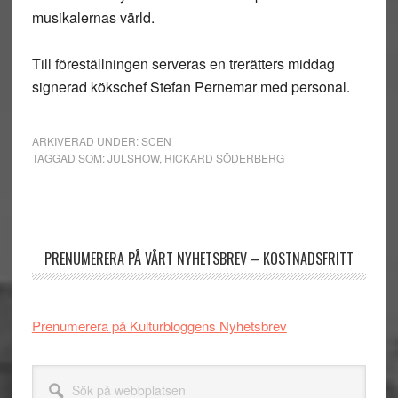
musikalernas värld.
Till föreställningen serveras en trerätters middag
signerad kökschef Stefan Pernemar med personal.
ARKIVERAD UNDER:
SCEN
TAGGAD SOM:
JULSHOW
,
RICKARD SÖDERBERG
Primärt
sidofält
PRENUMERERA PÅ VÅRT NYHETSBREV – KOSTNADSFRITT
Prenumerera på Kulturbloggens Nyhetsbrev
Sök
på