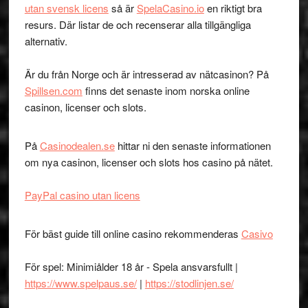
utan svensk licens
så är
SpelaCasino.io
en riktigt bra
resurs. Där listar de och recenserar alla tillgängliga
alternativ.
Är du från Norge och är intresserad av nätcasinon? På
Spillsen.com
finns det senaste inom norska online
casinon, licenser och slots.
På
Casinodealen.se
hittar ni den senaste informationen
om nya casinon, licenser och slots hos casino på nätet.
PayPal casino utan licens
För bäst guide till online casino rekommenderas
Casivo
För spel: Minimiålder 18 år - Spela ansvarsfullt |
https://www.spelpaus.se/
|
https://stodlinjen.se/