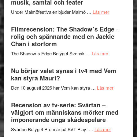
musik, samtal och teater
att
Meidal
tänka
om
Under Malmöfestivalen bjuder Malmö …
Läs mer
och
på
Malmöfestiva
Roland
bjuder
Filmrecension: The Shadow´s Edge –
Pöntinen
in
rolig och spännande med en Jackie
avslutar
till
Chan i storform
Scensommar
sång,
på
om
The Shadow´s Edge Betyg 4 Svensk …
Läs mer
musik,
Artipelag
Filmrecension
samtal
The
Nu börjar valet synas i tv4 med Vem
och
Shadow
kan styra Mauri?
teater
´s
om
Den 10 augusti 2026 har Vem kan styra …
Läs mer
Edge
Nu
–
börjar
Recension av tv-serie: Svärtan –
rolig
valet
välgjort om människans mörker med
och
synas
imponerande unga skådespelare
spännande
i
med
om
Svärtan Betyg 4 Premiär på SVT Play: …
Läs mer
tv4
en
Recension