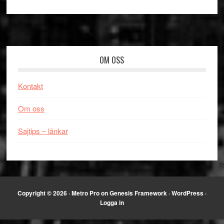
Footer
OM OSS
Kontakt
Om oss
Sajtips – länkar
Copyright © 2026 ·
Metro Pro
on
Genesis Framework
·
WordPress
·
Logga in