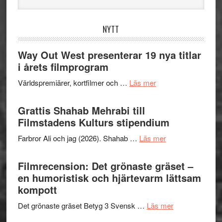
webbplatsen
NYTT
Way Out West presenterar 19 nya titlar
i årets filmprogram
om
Världspremiärer, kortfilmer och …
Läs mer
Way
Out
Grattis Shahab Mehrabi till
West
Filmstadens Kulturs stipendium
presenterar
om
Farbror Ali och jag (2026). Shahab …
Läs mer
19
Grattis
nya
Shahab
Filmrecension: Det grönaste gräset –
titlar
Mehrabi
en humoristisk och hjärtevarm lättsam
i
till
kompott
årets
Filmstadens
filmprogram
om
Det grönaste gräset Betyg 3 Svensk …
Läs mer
Kulturs
Filmrecension:
stipendium