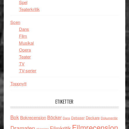
Spel
Teaterkritik
Scen
Dans
Film
Musikal
Opera
Teater
TV
TV-serier
Toppnytt
ETIKETTER
Bok
Böcker
Bokrecension
Deckare
Debaser
Dokumentär
Dans
Filmrecension
Dramaten
Filmkritik