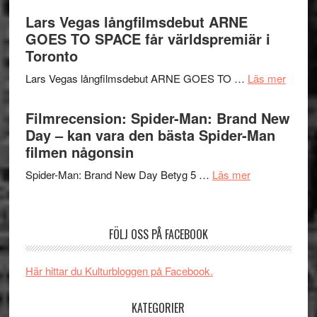
med
Jackie
av
Lars Vegas långfilmsdebut ARNE
Vem
Chan
tv-
GOES TO SPACE får världspremiär i
kan
i
serie:
Toronto
styra
storform
Svärtan
Mauri?
om
Lars Vegas långfilmsdebut ARNE GOES TO …
Läs mer
–
Lars
välgjort
Vegas
Filmrecension: Spider-Man: Brand New
om
långfi
Day – kan vara den bästa Spider-Man
människans
ARNE
filmen någonsin
mörker
GOES
med
om
Spider-Man: Brand New Day Betyg 5 …
Läs mer
TO
imponerande
Filmrecension
SPAC
unga
Spider-
får
skådespelar
Man:
världs
FÖLJ OSS PÅ FACEBOOK
Brand
i
New
Toront
Här hittar du Kulturbloggen på Facebook.
Day
–
KATEGORIER
kan