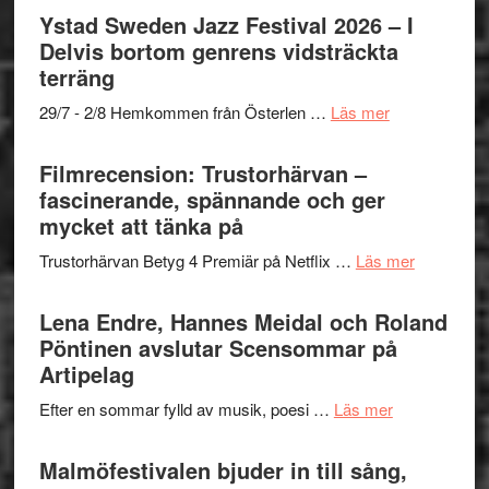
Det
Ystad Sweden Jazz Festival 2026 – I
grönaste
Delvis bortom genrens vidsträckta
gräset
terräng
–
om
29/7 - 2/8 Hemkommen från Österlen …
Läs mer
en
Ystad
humoristisk
Sweden
Filmrecension: Trustorhärvan –
och
Jazz
fascinerande, spännande och ger
hjärtevarm
Festival
mycket att tänka på
lättsam
2026
kompott
om
Trustorhärvan Betyg 4 Premiär på Netflix …
Läs mer
–
Filmrecens
I
Trustorhä
Lena Endre, Hannes Meidal och Roland
Delvis
–
Pöntinen avslutar Scensommar på
bortom
fascineran
Artipelag
genrens
spännand
vidsträckta
om
Efter en sommar fylld av musik, poesi …
Läs mer
och
terräng
Lena
ger
Endre,
Malmöfestivalen bjuder in till sång,
mycket
Hannes