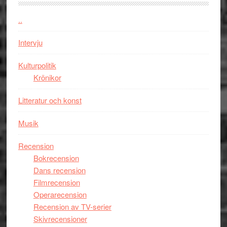
vara
den
..
bästa
Intervju
Spider-
Man
Kulturpolitik
filmen
Krönikor
någonsin
Litteratur och konst
Musik
Recension
Bokrecension
Dans recension
Filmrecension
Operarecension
Recension av TV-serier
Skivrecensioner