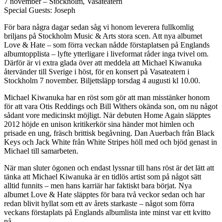
7 november – Stockholm, Vasateatern
Special Guests: Joseph
För bara några dagar sedan såg vi honom leverera fullkomlig
briljans på Stockholm Music & Arts stora scen. Att nya albumet
Love & Hate – som förra veckan nådde förstaplatsen på Englands
albumtopplista – lyfte ytterligare i liveformat råder inga tvivel om.
Därför är vi extra glada över att meddela att Michael Kiwanuka
återvänder till Sverige i höst, för en konsert på Vasateatern i
Stockholm 7 november. Biljettsläpp torsdag 4 augusti kl 10.00.
Michael Kiwanuka har en röst som gör att man misstänker honom
för att vara Otis Reddings och Bill Withers okända son, om nu något
sådant vore medicinskt möjligt. När debuten Home Again släpptes
2012 höjde en unison kritikerkör sina händer mot himlen och
prisade en ung, fräsch brittisk begåvning. Dan Auerbach från Black
Keys och Jack White från White Stripes höll med och bjöd genast in
Michael till samarbeten.
När man sluter ögonen och endast lyssnar till hans röst är det lätt att
tänka att Michael Kiwanuka är en tidlös artist som på något sätt
alltid funnits – men hans karriär har faktiskt bara börjat. Nya
albumet Love & Hate släpptes för bara två veckor sedan och har
redan blivit hyllat som ett av årets starkaste – något som förra
veckans förstaplats på Englands albumlista inte minst var ett kvitto
på.