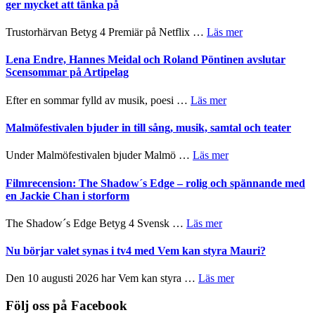
Jazz
ger mycket att tänka på
hjärtevarm
Festival
lättsam
2026
om
Trustorhärvan Betyg 4 Premiär på Netflix …
Läs mer
kompott
–
Filmrecension:
I
Trustorhärvan
Lena Endre, Hannes Meidal och Roland Pöntinen avslutar
Delvis
–
Scensommar på Artipelag
bortom
fascinerande,
genrens
spännande
om
Efter en sommar fylld av musik, poesi …
Läs mer
vidsträckta
och
Lena
terräng
ger
Endre,
Malmöfestivalen bjuder in till sång, musik, samtal och teater
mycket
Hannes
att
Meidal
om
Under Malmöfestivalen bjuder Malmö …
Läs mer
tänka
och
Malmöfestivalen
på
Roland
bjuder
Filmrecension: The Shadow´s Edge – rolig och spännande med
Pöntinen
in
en Jackie Chan i storform
avslutar
till
Scensommar
sång,
om
The Shadow´s Edge Betyg 4 Svensk …
Läs mer
på
musik,
Filmrecension:
Artipelag
samtal
The
Nu börjar valet synas i tv4 med Vem kan styra Mauri?
och
Shadow
teater
´s
om
Den 10 augusti 2026 har Vem kan styra …
Läs mer
Edge
Nu
–
börjar
Följ oss på Facebook
rolig