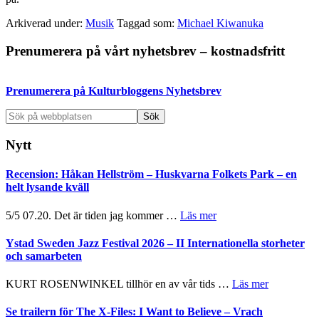
Arkiverad under:
Musik
Taggad som:
Michael Kiwanuka
Primärt
Prenumerera på vårt nyhetsbrev – kostnadsfritt
sidofält
Prenumerera på Kulturbloggens Nyhetsbrev
Sök
på
webbplatsen
Nytt
Recension: Håkan Hellström – Huskvarna Folkets Park – en
helt lysande kväll
om
5/5 07.20. Det är tiden jag kommer …
Läs mer
Recension:
Håkan
Ystad Sweden Jazz Festival 2026 – II Internationella storheter
Hellström
och samarbeten
–
Huskvarna
om
KURT ROSENWINKEL tillhör en av vår tids …
Läs mer
Folkets
Ystad
Park
Sweden
Se trailern för The X-Files: I Want to Believe – Vrach
–