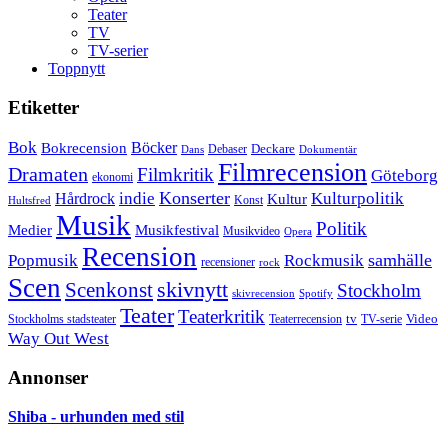
Teater
TV
TV-serier
Toppnytt
Etiketter
Bok
Bokrecension
Böcker
Deckare
Debaser
Dokumentär
Dans
Filmrecension
Dramaten
Filmkritik
Göteborg
ekonomi
Konserter
Hårdrock
indie
Kulturpolitik
Kultur
Konst
Hultsfred
Musik
Politik
Musikfestival
Medier
Musikvideo
Opera
Recension
samhälle
Popmusik
Rockmusik
recensioner
rock
Scen
skivnytt
Scenkonst
Stockholm
skivrecension
Spotify
Teater
Teaterkritik
Video
Stockholms stadsteater
tv
Teaterrecension
TV-serie
Way Out West
Annonser
Shiba - urhunden med stil