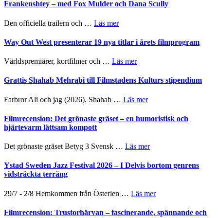
Jazz
Frankenshtey – med Fox Mulder och Dana Scully
en
Festival
helt
2026
om
Den officiella trailern och …
Läs mer
lysande
–
Se
kväll
II
trailern
Way Out West presenterar 19 nya titlar i årets filmprogram
Internatione
för
storheter
The
om
Världspremiärer, kortfilmer och …
Läs mer
och
X-
Way
samarbeten
Files:
Out
Grattis Shahab Mehrabi till Filmstadens Kulturs stipendium
I
West
Want
presenterar
om
Farbror Ali och jag (2026). Shahab …
Läs mer
to
19
Grattis
Believe
nya
Shahab
Filmrecension: Det grönaste gräset – en humoristisk och
–
titlar
Mehrabi
hjärtevarm lättsam kompott
Vrach
i
till
Frankenshtey
årets
Filmstadens
–
om
Det grönaste gräset Betyg 3 Svensk …
Läs mer
filmprogram
Kulturs
med
Filmrecension:
stipendium
Fox
Det
Ystad Sweden Jazz Festival 2026 – I Delvis bortom genrens
Mulder
grönaste
vidsträckta terräng
och
gräset
Dana
–
om
29/7 - 2/8 Hemkommen från Österlen …
Läs mer
Scully
en
Ystad
humoristisk
Sweden
Filmrecension: Trustorhärvan – fascinerande, spännande och
och