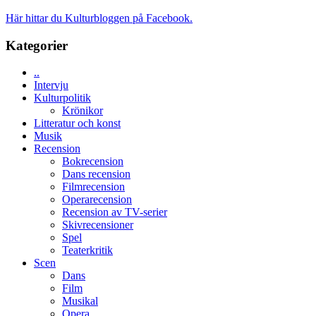
valet
och
synas
Här hittar du Kulturbloggen på Facebook.
spännande
i
med
tv4
Kategorier
en
med
Jackie
Vem
Chan
..
kan
i
Intervju
styra
storform
Kulturpolitik
Mauri?
Krönikor
Litteratur och konst
Musik
Recension
Bokrecension
Dans recension
Filmrecension
Operarecension
Recension av TV-serier
Skivrecensioner
Spel
Teaterkritik
Scen
Dans
Film
Musikal
Opera