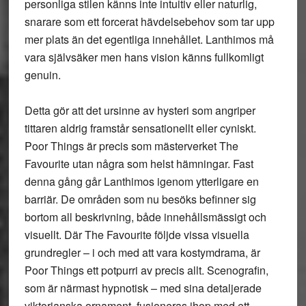
personliga stilen känns inte intuitiv eller naturlig,
snarare som ett forcerat hävdelsebehov som tar upp
mer plats än det egentliga innehållet. Lanthimos må
vara självsäker men hans vision känns fullkomligt
genuin.
Detta gör att det ursinne av hysteri som angriper
tittaren aldrig framstår sensationellt eller cyniskt.
Poor Things är precis som mästerverket The
Favourite utan några som helst hämningar. Fast
denna gång går Lanthimos igenom ytterligare en
barriär. De områden som nu besöks befinner sig
bortom all beskrivning, både innehållsmässigt och
visuellt. Där The Favourite följde vissa visuella
grundregler – i och med att vara kostymdrama, är
Poor Things ett potpurri av precis allt. Scenografin,
som är närmast hypnotisk – med sina detaljerade
viktorianska ornament, fusioneras ihop med ett