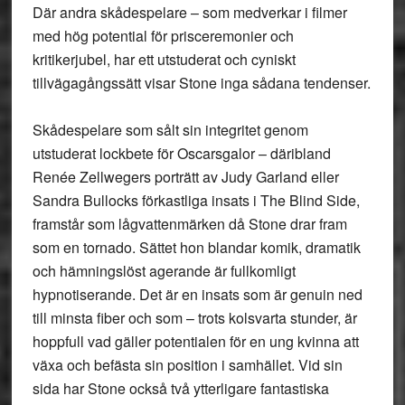
Där andra skådespelare – som medverkar i filmer
med hög potential för prisceremonier och
kritikerjubel, har ett utstuderat och cyniskt
tillvägagångssätt visar Stone inga sådana tendenser.
Skådespelare som sålt sin integritet genom
utstuderat lockbete för Oscarsgalor – däribland
Renée Zellwegers porträtt av Judy Garland eller
Sandra Bullocks förkastliga insats i The Blind Side,
framstår som lågvattenmärken då Stone drar fram
som en tornado. Sättet hon blandar komik, dramatik
och hämningslöst agerande är fullkomligt
hypnotiserande. Det är en insats som är genuin ned
till minsta fiber och som – trots kolsvarta stunder, är
hoppfull vad gäller potentialen för en ung kvinna att
växa och befästa sin position i samhället. Vid sin
sida har Stone också två ytterligare fantastiska