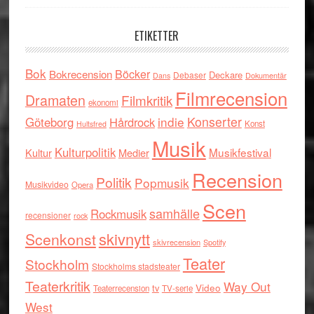
ETIKETTER
Bok
Böcker
Bokrecension
Deckare
Debaser
Dokumentär
Dans
Filmrecension
Dramaten
Filmkritik
ekonomi
indie
Konserter
Göteborg
Hårdrock
Konst
Hultsfred
Musik
Kulturpolitik
Musikfestival
Kultur
Medier
Recension
Politik
Popmusik
Musikvideo
Opera
Scen
samhälle
Rockmusik
recensioner
rock
skivnytt
Scenkonst
skivrecension
Spotify
Teater
Stockholm
Stockholms stadsteater
Teaterkritik
Way Out
tv
Video
Teaterrecension
TV-serie
West