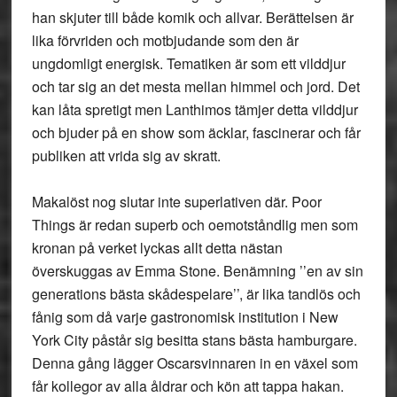
han skjuter till både komik och allvar. Berättelsen är
lika förvriden och motbjudande som den är
ungdomligt energisk. Tematiken är som ett vilddjur
och tar sig an det mesta mellan himmel och jord. Det
kan låta spretigt men Lanthimos tämjer detta vilddjur
och bjuder på en show som äcklar, fascinerar och får
publiken att vrida sig av skratt.
Makalöst nog slutar inte superlativen där. Poor
Things är redan superb och oemotståndlig men som
kronan på verket lyckas allt detta nästan
överskuggas av Emma Stone. Benämning ’’en av sin
generations bästa skådespelare’’, är lika tandlös och
fånig som då varje gastronomisk institution i New
York City påstår sig besitta stans bästa hamburgare.
Denna gång lägger Oscarsvinnaren in en växel som
får kollegor av alla åldrar och kön att tappa hakan.