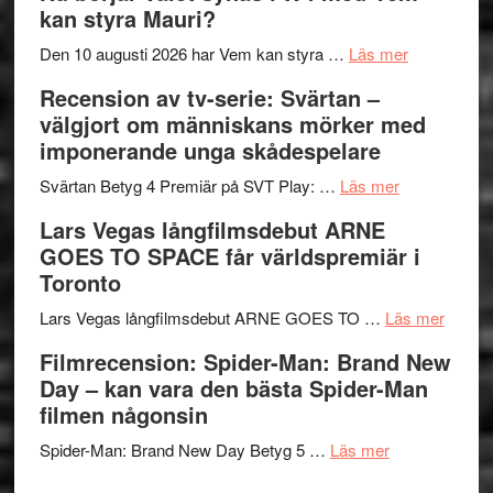
kan styra Mauri?
Shadow
och
´s
teater
om
Den 10 augusti 2026 har Vem kan styra …
Läs mer
Edge
Nu
Recension av tv-serie: Svärtan –
–
börjar
välgjort om människans mörker med
rolig
valet
imponerande unga skådespelare
och
synas
spännande
om
i
Svärtan Betyg 4 Premiär på SVT Play: …
Läs mer
med
Recension
tv4
Lars Vegas långfilmsdebut ARNE
en
av
med
GOES TO SPACE får världspremiär i
Jackie
tv-
Vem
Toronto
Chan
serie:
kan
i
Svärtan
styra
om
Lars Vegas långfilmsdebut ARNE GOES TO …
Läs mer
storform
–
Mauri?
Lars
Filmrecension: Spider-Man: Brand New
välgjort
Vegas
Day – kan vara den bästa Spider-Man
om
långfi
filmen någonsin
människans
ARNE
om
mörker
GOES
Spider-Man: Brand New Day Betyg 5 …
Läs mer
Filmrecension
med
TO