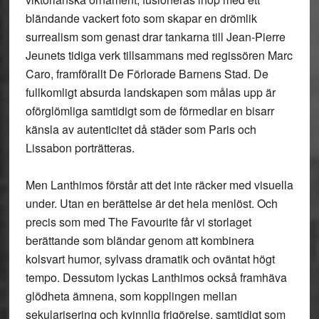
bländande vackert foto som skapar en drömlik
surrealism som genast drar tankarna till Jean-Pierre
Jeunets tidiga verk tillsammans med regissören Marc
Caro, framförallt De Förlorade Barnens Stad. De
fullkomligt absurda landskapen som målas upp är
oförglömliga samtidigt som de förmedlar en bisarr
känsla av autenticitet då städer som Paris och
Lissabon porträtteras.
Men Lanthimos förstår att det inte räcker med visuella
under. Utan en berättelse är det hela menlöst. Och
precis som med The Favourite får vi storlaget
berättande som bländar genom att kombinera
kolsvart humor, sylvass dramatik och oväntat högt
tempo. Dessutom lyckas Lanthimos också framhäva
glödheta ämnena, som kopplingen mellan
sekularisering och kvinnlig frigörelse, samtidigt som