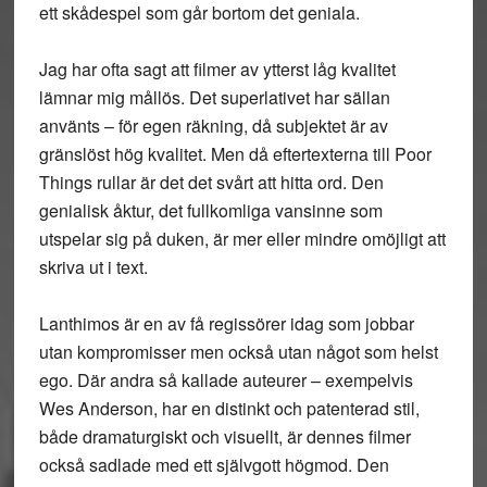
ett skådespel som går bortom det geniala.
Jag har ofta sagt att filmer av ytterst låg kvalitet
lämnar mig mållös. Det superlativet har sällan
använts – för egen räkning, då subjektet är av
gränslöst hög kvalitet. Men då eftertexterna till Poor
Things rullar är det det svårt att hitta ord. Den
genialisk åktur, det fullkomliga vansinne som
utspelar sig på duken, är mer eller mindre omöjligt att
skriva ut i text.
Lanthimos är en av få regissörer idag som jobbar
utan kompromisser men också utan något som helst
ego. Där andra så kallade auteurer – exempelvis
Wes Anderson, har en distinkt och patenterad stil,
både dramaturgiskt och visuellt, är dennes filmer
också sadlade med ett självgott högmod. Den