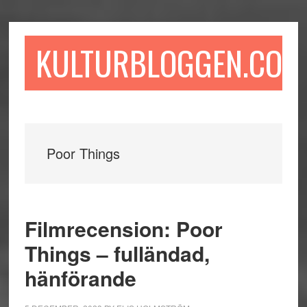
Hoppa
Hoppa
Hoppa
till
till
till
huvudinnehåll
det
sidfot
KULTURBLOGGEN.COM
primära
sidofältet
Poor Things
Filmrecension: Poor
Things – fulländad,
hänförande