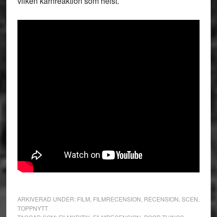
vilken kärnreaktion som helst.
ARKIVERAD UNDER:
FILM
,
FILMRECENSION
,
RECENSION
,
SCEN
,
TOPPNYTT