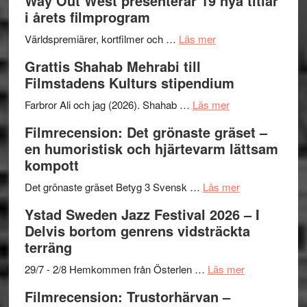
Way Out West presenterar 19 nya titlar
i årets filmprogram
om
Världspremiärer, kortfilmer och …
Läs mer
Way
Grattis Shahab Mehrabi till
Out
Filmstadens Kulturs stipendium
West
presenterar
om
Farbror Ali och jag (2026). Shahab …
Läs mer
19
Grattis
Filmrecension: Det grönaste gräset –
nya
Shahab
en humoristisk och hjärtevarm lättsam
titlar
Mehrabi
kompott
i
till
årets
Filmstadens
om
Det grönaste gräset Betyg 3 Svensk …
Läs mer
filmprogram
Kulturs
Filmrecension:
Ystad Sweden Jazz Festival 2026 – I
stipendium
Det
Delvis bortom genrens vidsträckta
grönaste
terräng
gräset
–
om
29/7 - 2/8 Hemkommen från Österlen …
Läs mer
en
Ystad
Filmrecension: Trustorhärvan –
humoristisk
Sweden