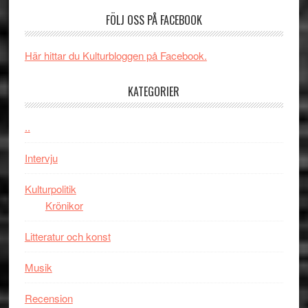
Spider-
imponerande
SPAC
FÖLJ OSS PÅ FACEBOOK
Man:
unga
får
Brand
skådespelar
världs
New
i
Här hittar du Kulturbloggen på Facebook.
Day
Toront
–
KATEGORIER
kan
vara
..
den
bästa
Intervju
Spider-
Man
Kulturpolitik
filmen
Krönikor
någonsin
Litteratur och konst
Musik
Recension