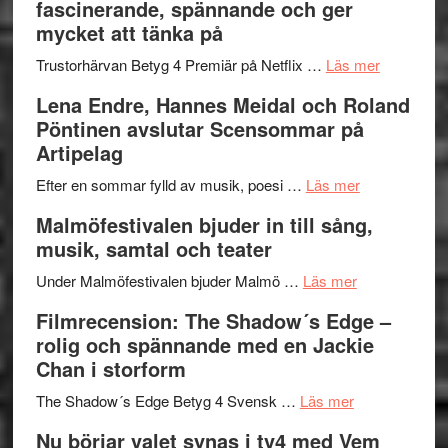
fascinerande, spännande och ger
och
Jazz
mycket att tänka på
hjärtevarm
Festival
lättsam
2026
om
Trustorhärvan Betyg 4 Premiär på Netflix …
Läs mer
kompott
–
Filmrecens
Lena Endre, Hannes Meidal och Roland
I
Trustorhä
Pöntinen avslutar Scensommar på
Delvis
–
Artipelag
bortom
fascineran
genrens
om
spännand
Efter en sommar fylld av musik, poesi …
Läs mer
vidsträckta
Lena
och
Malmöfestivalen bjuder in till sång,
terräng
Endre,
ger
musik, samtal och teater
Hannes
mycket
om
Meidal
att
Under Malmöfestivalen bjuder Malmö …
Läs mer
Malmöfestiva
och
tänka
Filmrecension: The Shadow´s Edge –
bjuder
Roland
på
rolig och spännande med en Jackie
in
Pöntinen
Chan i storform
till
avslutar
om
sång,
Scensommar
The Shadow´s Edge Betyg 4 Svensk …
Läs mer
Filmrecension
musik,
på
Nu börjar valet synas i tv4 med Vem
The
samtal
Artipelag