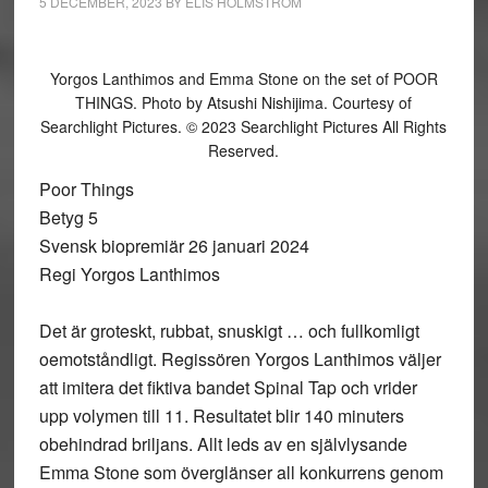
5 DECEMBER, 2023
BY
ELIS HOLMSTRÖM
Yorgos Lanthimos and Emma Stone on the set of POOR
THINGS. Photo by Atsushi Nishijima. Courtesy of
Searchlight Pictures. © 2023 Searchlight Pictures All Rights
Reserved.
Poor Things
Betyg 5
Svensk biopremiär 26 januari 2024
Regi Yorgos Lanthimos
Det är groteskt, rubbat, snuskigt … och fullkomligt
oemotståndligt. Regissören Yorgos Lanthimos väljer
att imitera det fiktiva bandet Spinal Tap och vrider
upp volymen till 11. Resultatet blir 140 minuters
obehindrad briljans. Allt leds av en självlysande
Emma Stone som överglänser all konkurrens genom