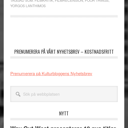
TAGGAD SOM:
FILMKRITIK
,
FILMRECENSION
,
POOR THINGS
,
YORGOS LANTHIMOS
Primärt
sidofält
PRENUMERERA PÅ VÅRT NYHETSBREV – KOSTNADSFRITT
Prenumerera på Kulturbloggens Nyhetsbrev
Sök
på
webbplatsen
NYTT