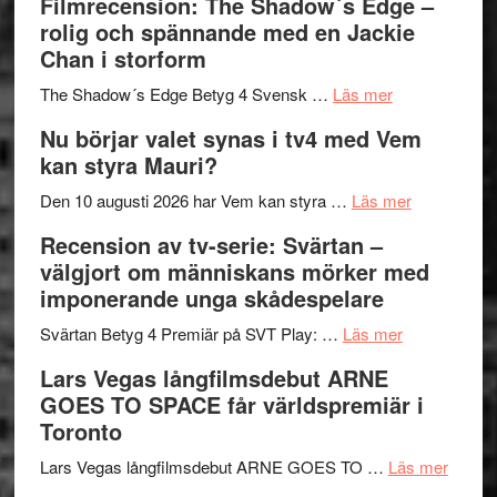
Filmrecension: The Shadow´s Edge –
bjuder
Roland
på
rolig och spännande med en Jackie
in
Pöntinen
Chan i storform
till
avslutar
om
sång,
Scensommar
The Shadow´s Edge Betyg 4 Svensk …
Läs mer
Filmrecension
musik,
på
Nu börjar valet synas i tv4 med Vem
The
samtal
Artipelag
kan styra Mauri?
Shadow
och
´s
teater
om
Den 10 augusti 2026 har Vem kan styra …
Läs mer
Edge
Nu
Recension av tv-serie: Svärtan –
–
börjar
välgjort om människans mörker med
rolig
valet
imponerande unga skådespelare
och
synas
spännande
om
i
Svärtan Betyg 4 Premiär på SVT Play: …
Läs mer
med
Recension
tv4
Lars Vegas långfilmsdebut ARNE
en
av
med
GOES TO SPACE får världspremiär i
Jackie
tv-
Vem
Toronto
Chan
serie:
kan
i
Svärtan
styra
om
Lars Vegas långfilmsdebut ARNE GOES TO …
Läs mer
storform
–
Mauri?
Lars