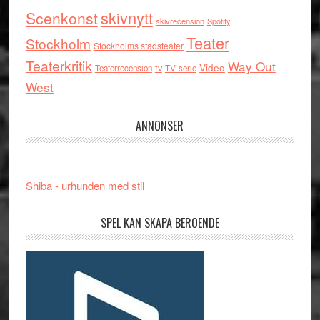
skivnytt
Scenkonst
skivrecension
Spotify
Teater
Stockholm
Stockholms stadsteater
Teaterkritik
Way Out
tv
Video
Teaterrecension
TV-serie
West
ANNONSER
Shiba - urhunden med stil
SPEL KAN SKAPA BEROENDE