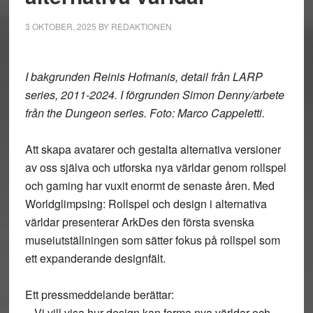
3 OKTOBER, 2025
BY
REDAKTIONEN
I bakgrunden Reinis Hofmanis, detail från LARP
series, 2011-2024. I förgrunden Simon Denny/arbete
från the Dungeon series. Foto: Marco Cappeletti.
Att skapa avatarer och gestalta alternativa versioner
av oss själva och utforska nya världar genom rollspel
och gaming har vuxit enormt de senaste åren. Med
Worldglimpsing: Rollspel och design i alternativa
världar presenterar ArkDes den första svenska
museiutställningen som sätter fokus på rollspel som
ett expanderande designfält.
Ett pressmeddelande berättar:
– Vi vill visa hur design kan forma nya världar och