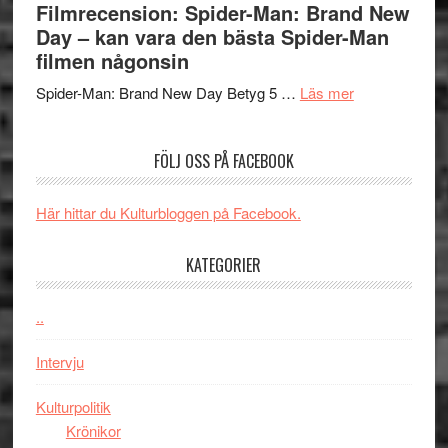
Filmrecension: Spider-Man: Brand New
välgjort
Vegas
Day – kan vara den bästa Spider-Man
om
långfi
filmen någonsin
människans
ARNE
om
mörker
GOES
Spider-Man: Brand New Day Betyg 5 …
Läs mer
Filmrecension
med
TO
Spider-
imponerande
SPAC
FÖLJ OSS PÅ FACEBOOK
Man:
unga
får
Brand
skådespelar
världs
New
i
Här hittar du Kulturbloggen på Facebook.
Day
Toront
–
KATEGORIER
kan
vara
..
den
bästa
Intervju
Spider-
Man
Kulturpolitik
filmen
Krönikor