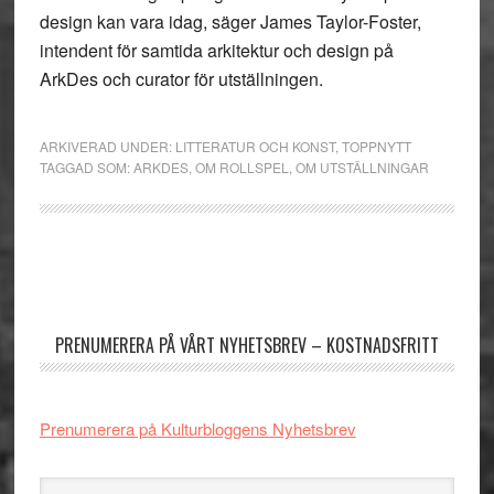
design kan vara idag, säger James Taylor-Foster,
intendent för samtida arkitektur och design på
ArkDes och curator för utställningen.
ARKIVERAD UNDER:
LITTERATUR OCH KONST
,
TOPPNYTT
TAGGAD SOM:
ARKDES
,
OM ROLLSPEL
,
OM UTSTÄLLNINGAR
Primärt
sidofält
PRENUMERERA PÅ VÅRT NYHETSBREV – KOSTNADSFRITT
Prenumerera på Kulturbloggens Nyhetsbrev
Sök