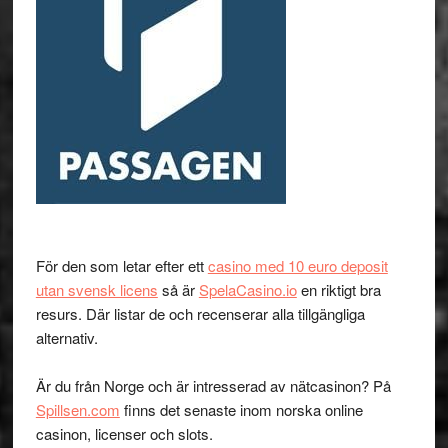
För den som letar efter ett
casino med 10 euro deposit
utan svensk licens
så är
SpelaCasino.io
en riktigt bra
resurs. Där listar de och recenserar alla tillgängliga
alternativ.
Är du från Norge och är intresserad av nätcasinon? På
Spillsen.com
finns det senaste inom norska online
casinon, licenser och slots.