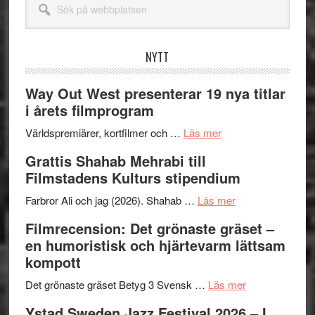
på
webbplatsen
NYTT
Way Out West presenterar 19 nya titlar
i årets filmprogram
om
Världspremiärer, kortfilmer och …
Läs mer
Way
Grattis Shahab Mehrabi till
Out
Filmstadens Kulturs stipendium
West
presenterar
om
Farbror Ali och jag (2026). Shahab …
Läs mer
19
Grattis
Filmrecension: Det grönaste gräset –
nya
Shahab
en humoristisk och hjärtevarm lättsam
titlar
Mehrabi
kompott
i
till
årets
Filmstadens
om
Det grönaste gräset Betyg 3 Svensk …
Läs mer
filmprogram
Kulturs
Filmrecension:
Ystad Sweden Jazz Festival 2026 – I