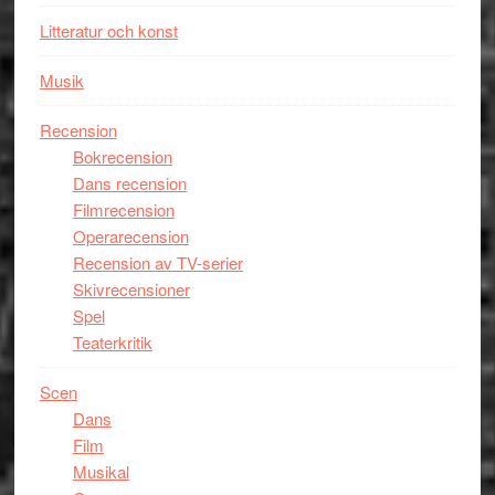
någonsin
Litteratur och konst
Musik
Recension
Bokrecension
Dans recension
Filmrecension
Operarecension
Recension av TV-serier
Skivrecensioner
Spel
Teaterkritik
Scen
Dans
Film
Musikal