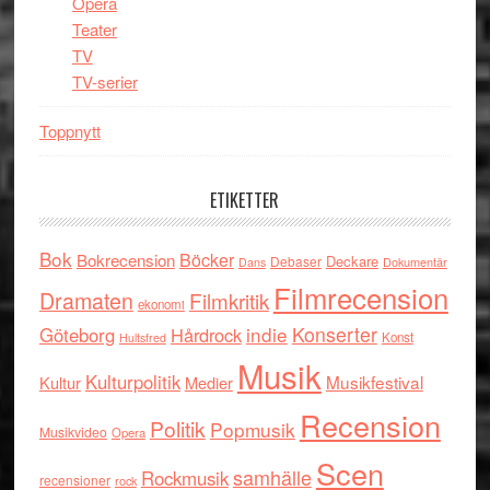
Opera
Teater
TV
TV-serier
Toppnytt
ETIKETTER
Bok
Böcker
Bokrecension
Deckare
Debaser
Dokumentär
Dans
Filmrecension
Dramaten
Filmkritik
ekonomi
indie
Konserter
Göteborg
Hårdrock
Konst
Hultsfred
Musik
Kulturpolitik
Musikfestival
Kultur
Medier
Recension
Politik
Popmusik
Musikvideo
Opera
Scen
samhälle
Rockmusik
recensioner
rock