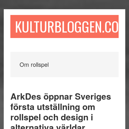
Hoppa
Hoppa
Hoppa
till
till
till
huvudinnehåll
det
sidfot
KULTURBLOGGEN.COM
primära
sidofältet
Om rollspel
ArkDes öppnar Sveriges
första utställning om
rollspel och design i
alternativa världar