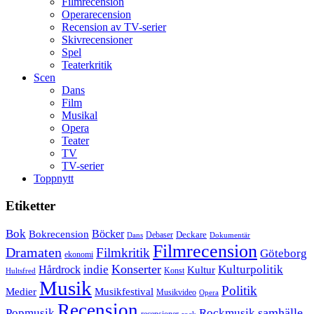
Filmrecension
Operarecension
Recension av TV-serier
Skivrecensioner
Spel
Teaterkritik
Scen
Dans
Film
Musikal
Opera
Teater
TV
TV-serier
Toppnytt
Etiketter
Bok
Bokrecension
Böcker
Deckare
Debaser
Dokumentär
Dans
Filmrecension
Dramaten
Filmkritik
Göteborg
ekonomi
Konserter
Hårdrock
indie
Kulturpolitik
Kultur
Konst
Hultsfred
Musik
Politik
Musikfestival
Medier
Musikvideo
Opera
Recension
samhälle
Popmusik
Rockmusik
recensioner
rock