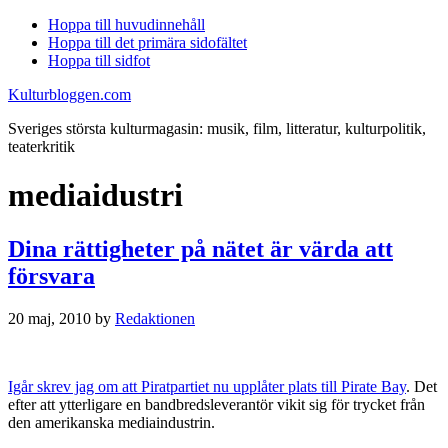
Hoppa till huvudinnehåll
Hoppa till det primära sidofältet
Hoppa till sidfot
Kulturbloggen.com
Sveriges största kulturmagasin: musik, film, litteratur, kulturpolitik,
teaterkritik
mediaidustri
Dina rättigheter på nätet är värda att
försvara
20 maj, 2010
by
Redaktionen
Igår skrev jag om att Piratpartiet nu upplåter plats till Pirate Bay
. Det
efter att ytterligare en bandbredsleverantör vikit sig för trycket från
den amerikanska mediaindustrin.