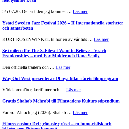
helt lysande kväll
om
5/5 07.20. Det är tiden jag kommer …
Läs mer
Recension:
Håkan
Ystad Sweden Jazz Festival 2026 – II Internationella storheter
Hellström
och samarbeten
–
Huskvarna
om
KURT ROSENWINKEL tillhör en av vår tids …
Läs mer
Folkets
Ystad
Park
Sweden
Se trailern för The X-Files: I Want to Believe – Vrach
–
Jazz
Frankenshtey – med Fox Mulder och Dana Scully
en
Festival
helt
2026
om
Den officiella trailern och …
Läs mer
lysande
–
Se
kväll
II
trailern
Way Out West presenterar 19 nya titlar i årets filmprogram
Internatione
för
storheter
The
om
Världspremiärer, kortfilmer och …
Läs mer
och
X-
Way
samarbeten
Files:
Out
Grattis Shahab Mehrabi till Filmstadens Kulturs stipendium
I
West
Want
presenterar
om
Farbror Ali och jag (2026). Shahab …
Läs mer
to
19
Grattis
Believe
nya
Shahab
Filmrecension: Det grönaste gräset – en humoristisk och
–
titlar
Mehrabi
hjärtevarm lättsam kompott