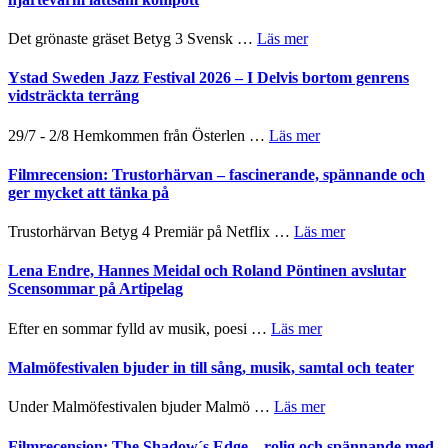
Vrach
i
till
Frankenshtey
årets
Filmstadens
–
om
Det grönaste gräset Betyg 3 Svensk …
Läs mer
filmprogram
Kulturs
med
Filmrecension:
stipendium
Fox
Det
Ystad Sweden Jazz Festival 2026 – I Delvis bortom genrens
Mulder
grönaste
vidsträckta terräng
och
gräset
Dana
–
om
29/7 - 2/8 Hemkommen från Österlen …
Läs mer
Scully
en
Ystad
humoristisk
Sweden
Filmrecension: Trustorhärvan – fascinerande, spännande och
och
Jazz
ger mycket att tänka på
hjärtevarm
Festival
lättsam
2026
om
Trustorhärvan Betyg 4 Premiär på Netflix …
Läs mer
kompott
–
Filmrecension:
I
Trustorhärvan
Lena Endre, Hannes Meidal och Roland Pöntinen avslutar
Delvis
–
Scensommar på Artipelag
bortom
fascinerande,
genrens
spännande
om
Efter en sommar fylld av musik, poesi …
Läs mer
vidsträckta
och
Lena
terräng
ger
Endre,
Malmöfestivalen bjuder in till sång, musik, samtal och teater
mycket
Hannes
att
Meidal
om
Under Malmöfestivalen bjuder Malmö …
Läs mer
tänka
och
Malmöfestivalen
på
Roland
bjuder
Filmrecension: The Shadow´s Edge – rolig och spännande med