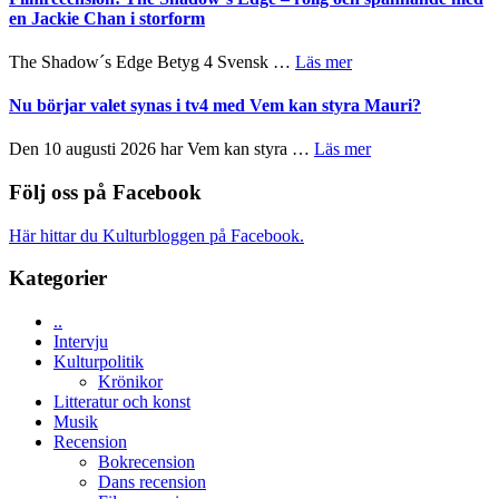
Pöntinen
in
en Jackie Chan i storform
avslutar
till
Scensommar
sång,
om
The Shadow´s Edge Betyg 4 Svensk …
Läs mer
på
musik,
Filmrecension:
Artipelag
samtal
The
Nu börjar valet synas i tv4 med Vem kan styra Mauri?
och
Shadow
teater
´s
om
Den 10 augusti 2026 har Vem kan styra …
Läs mer
Edge
Nu
–
börjar
Följ oss på Facebook
rolig
valet
och
synas
Här hittar du Kulturbloggen på Facebook.
spännande
i
med
tv4
Kategorier
en
med
Jackie
Vem
Chan
..
kan
i
Intervju
styra
storform
Kulturpolitik
Mauri?
Krönikor
Litteratur och konst
Musik
Recension
Bokrecension
Dans recension