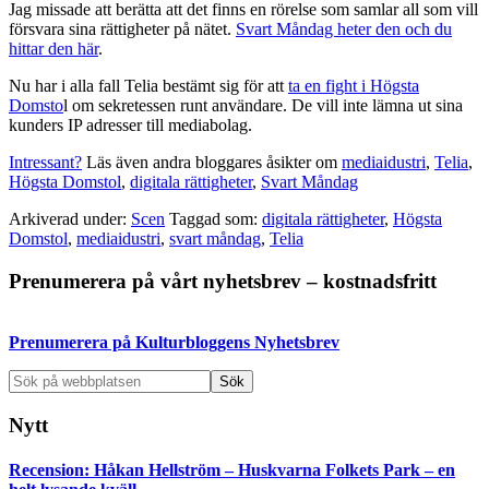
Jag missade att berätta att det finns en rörelse som samlar all som vill
försvara sina rättigheter på nätet.
Svart Måndag heter den och du
hittar den här
.
Nu har i alla fall Telia bestämt sig för att
ta en fight i Högsta
Domsto
l om sekretessen runt användare. De vill inte lämna ut sina
kunders IP adresser till mediabolag.
Intressant?
Läs även andra bloggares åsikter om
mediaidustri
,
Telia
,
Högsta Domstol
,
digitala rättigheter
,
Svart Måndag
Arkiverad under:
Scen
Taggad som:
digitala rättigheter
,
Högsta
Domstol
,
mediaidustri
,
svart måndag
,
Telia
Primärt
Prenumerera på vårt nyhetsbrev – kostnadsfritt
sidofält
Prenumerera på Kulturbloggens Nyhetsbrev
Sök
på
webbplatsen
Nytt
Recension: Håkan Hellström – Huskvarna Folkets Park – en