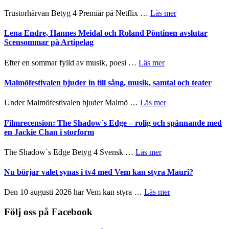
Festival
lättsam
2026
om
Trustorhärvan Betyg 4 Premiär på Netflix …
Läs mer
kompott
–
Filmrecension:
I
Trustorhärvan
Lena Endre, Hannes Meidal och Roland Pöntinen avslutar
Delvis
–
Scensommar på Artipelag
bortom
fascinerande,
genrens
spännande
om
Efter en sommar fylld av musik, poesi …
Läs mer
vidsträckta
och
Lena
terräng
ger
Endre,
Malmöfestivalen bjuder in till sång, musik, samtal och teater
mycket
Hannes
att
Meidal
om
Under Malmöfestivalen bjuder Malmö …
Läs mer
tänka
och
Malmöfestivalen
på
Roland
bjuder
Filmrecension: The Shadow´s Edge – rolig och spännande med
Pöntinen
in
en Jackie Chan i storform
avslutar
till
Scensommar
sång,
om
The Shadow´s Edge Betyg 4 Svensk …
Läs mer
på
musik,
Filmrecension:
Artipelag
samtal
The
Nu börjar valet synas i tv4 med Vem kan styra Mauri?
och
Shadow
teater
´s
om
Den 10 augusti 2026 har Vem kan styra …
Läs mer
Edge
Nu
–
börjar
Följ oss på Facebook
rolig
valet
och
synas