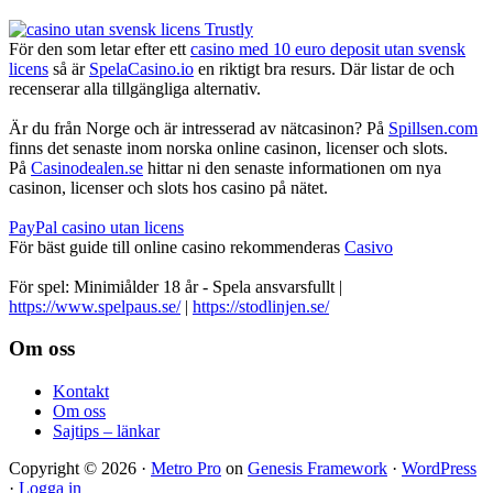
För den som letar efter ett
casino med 10 euro deposit utan svensk
licens
så är
SpelaCasino.io
en riktigt bra resurs. Där listar de och
recenserar alla tillgängliga alternativ.
Är du från Norge och är intresserad av nätcasinon? På
Spillsen.com
finns det senaste inom norska online casinon, licenser och slots.
På
Casinodealen.se
hittar ni den senaste informationen om nya
casinon, licenser och slots hos casino på nätet.
PayPal casino utan licens
För bäst guide till online casino rekommenderas
Casivo
För spel: Minimiålder 18 år - Spela ansvarsfullt |
https://www.spelpaus.se/
|
https://stodlinjen.se/
Footer
Om oss
Kontakt
Om oss
Sajtips – länkar
Copyright © 2026 ·
Metro Pro
on
Genesis Framework
·
WordPress
·
Logga in