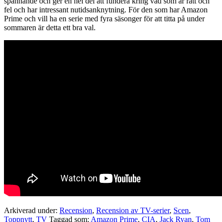
spännande och ger en hel del att fundera kring vad som är rätt och
fel och har intressant nutidsanknytning. För den som har Amazon
Prime och vill ha en serie med fyra säsonger för att titta på under
sommaren är detta ett bra val.
Arkiverad under:
Recension
,
Recension av TV-serier
,
Scen
,
Toppnytt
,
TV
Taggad som:
Amazon Prime
,
CIA
,
Jack Ryan
,
Tom