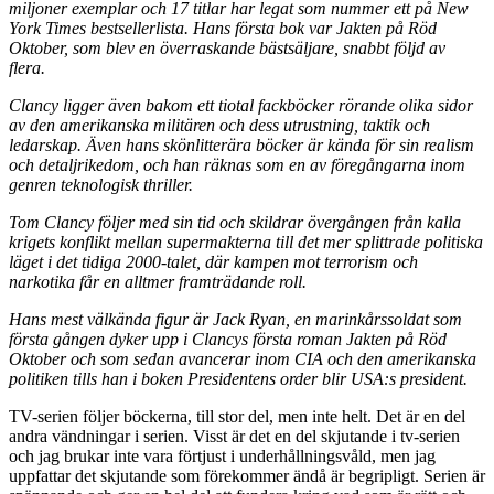
miljoner exemplar och 17 titlar har legat som nummer ett på New
York Times bestsellerlista. Hans första bok var Jakten på Röd
Oktober, som blev en överraskande bästsäljare, snabbt följd av
flera.
Clancy ligger även bakom ett tiotal fackböcker rörande olika sidor
av den amerikanska militären och dess utrustning, taktik och
ledarskap. Även hans skönlitterära böcker är kända för sin realism
och detaljrikedom, och han räknas som en av föregångarna inom
genren teknologisk thriller.
Tom Clancy följer med sin tid och skildrar övergången från kalla
krigets konflikt mellan supermakterna till det mer splittrade politiska
läget i det tidiga 2000-talet, där kampen mot terrorism och
narkotika får en alltmer framträdande roll.
Hans mest välkända figur är Jack Ryan, en marinkårssoldat som
första gången dyker upp i Clancys första roman Jakten på Röd
Oktober och som sedan avancerar inom CIA och den amerikanska
politiken tills han i boken Presidentens order blir USA:s president.
TV-serien följer böckerna, till stor del, men inte helt. Det är en del
andra vändningar i serien. Visst är det en del skjutande i tv-serien
och jag brukar inte vara förtjust i underhållningsvåld, men jag
uppfattar det skjutande som förekommer ändå är begripligt. Serien är