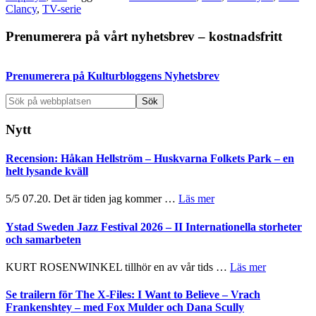
Clancy
,
TV-serie
Primärt
Prenumerera på vårt nyhetsbrev – kostnadsfritt
sidofält
Prenumerera på Kulturbloggens Nyhetsbrev
Sök
på
webbplatsen
Nytt
Recension: Håkan Hellström – Huskvarna Folkets Park – en
helt lysande kväll
om
5/5 07.20. Det är tiden jag kommer …
Läs mer
Recension:
Håkan
Ystad Sweden Jazz Festival 2026 – II Internationella storheter
Hellström
och samarbeten
–
Huskvarna
om
KURT ROSENWINKEL tillhör en av vår tids …
Läs mer
Folkets
Ystad
Park
Sweden
Se trailern för The X-Files: I Want to Believe – Vrach
–
Jazz
Frankenshtey – med Fox Mulder och Dana Scully
en