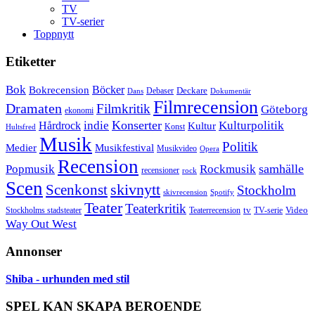
TV
TV-serier
Toppnytt
Etiketter
Bok
Bokrecension
Böcker
Deckare
Debaser
Dokumentär
Dans
Filmrecension
Dramaten
Filmkritik
Göteborg
ekonomi
Konserter
Hårdrock
indie
Kulturpolitik
Kultur
Konst
Hultsfred
Musik
Politik
Musikfestival
Medier
Musikvideo
Opera
Recension
samhälle
Popmusik
Rockmusik
recensioner
rock
Scen
skivnytt
Scenkonst
Stockholm
skivrecension
Spotify
Teater
Teaterkritik
Video
Stockholms stadsteater
tv
Teaterrecension
TV-serie
Way Out West
Annonser
Shiba - urhunden med stil
SPEL KAN SKAPA BEROENDE