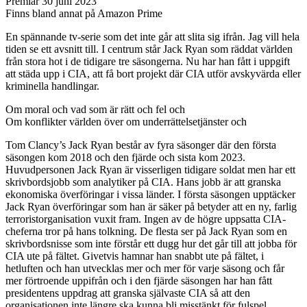
Premiär 30 juni 2023
Finns bland annat på Amazon Prime
En spännande tv-serie som det inte går att slita sig ifrån. Jag vill hela
tiden se ett avsnitt till. I centrum står Jack Ryan som räddat världen
från stora hot i de tidigare tre säsongerna. Nu har han fått i uppgift
att städa upp i CIA, att få bort projekt där CIA utför avskyvärda eller
kriminella handlingar.
Om moral och vad som är rätt och fel och
Om konflikter världen över om underrättelsetjänster och
Tom Clancy’s Jack Ryan består av fyra säsonger där den första
säsongen kom 2018 och den fjärde och sista kom 2023.
Huvudpersonen Jack Ryan är visserligen tidigare soldat men har ett
skrivbordsjobb som analytiker på CIA. Hans jobb är att granska
ekonomiska överföringar i vissa länder. I första säsongen upptäcker
Jack Ryan överföringar som han är säker på betyder att en ny, farlig
terroristorganisation vuxit fram. Ingen av de högre uppsatta CIA-
cheferna tror på hans tolkning. De flesta ser på Jack Ryan som en
skrivbordsnisse som inte förstår ett dugg hur det går till att jobba för
CIA ute på fältet. Givetvis hamnar han snabbt ute på fältet, i
hetluften och han utvecklas mer och mer för varje säsong och får
mer förtroende uppifrån och i den fjärde säsongen har han fått
presidentens uppdrag att granska självaste CIA så att den
organisationen inte längre ska kunna bli misstänkt för fulspel.