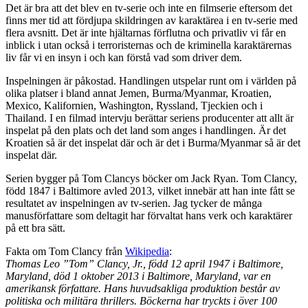
Det är bra att det blev en tv-serie och inte en filmserie eftersom det
finns mer tid att fördjupa skildringen av karaktärea i en tv-serie med
flera avsnitt. Det är inte hjältarnas förflutna och privatliv vi får en
inblick i utan också i terroristernas och de kriminella karaktärernas
liv får vi en insyn i och kan förstå vad som driver dem.
Inspelningen är påkostad. Handlingen utspelar runt om i världen på
olika platser i bland annat Jemen, Burma/Myanmar, Kroatien,
Mexico, Kalifornien, Washington, Ryssland, Tjeckien och i
Thailand. I en filmad intervju berättar seriens producenter att allt är
inspelat på den plats och det land som anges i handlingen. Är det
Kroatien så är det inspelat där och är det i Burma/Myanmar så är det
inspelat där.
Serien bygger på Tom Clancys böcker om Jack Ryan. Tom Clancy,
född 1847 i Baltimore avled 2013, vilket innebär att han inte fått se
resultatet av inspelningen av tv-serien. Jag tycker de många
manusförfattare som deltagit har förvaltat hans verk och karaktärer
på ett bra sätt.
Fakta om Tom Clancy från
Wikipedia
:
Thomas Leo ”Tom” Clancy, Jr., född 12 april 1947 i Baltimore,
Maryland, död 1 oktober 2013 i Baltimore, Maryland, var en
amerikansk författare. Hans huvudsakliga produktion består av
politiska och militära thrillers. Böckerna har tryckts i över 100