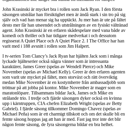
John Krasinski är mycket bra i rollen som Jack Ryan. I den första
säsongen utstrålar han försiktighet men är ändå stark i sin tro på sig
själv och vad han menar sig ha upptäckt. Ju mer han är ute på fältet
desto mer får han utseendet och utstrålningen av en fysiskt vältränad
agent. John Krasinski är en erfaren skådespelare med vana både av
komedi och thriller och har tidigare medverkat i och dessutom
regisserat A Quiet Place och A Quiet Place 2. I The Office har han
varit med i 188 avsnitt i rollen som Jim Halpert.
I tv-serien Tom Clancy’s Jack Ryan har hjälten Jack som i många
lyckade hjälteserier också några vänner som är intressanta
karaktärer, James Greer (spelas av Wendell Pierce) och Mike
November (spelas av Michael Kelly). Greer är den erfaren agenten
som varit ute mycket på fältet, men storväxt och rätt överviktig
medan Mike November är en kostymherre från ambassadjobb som
tröttnar på att jobba på kontor. Mike November är mager som en
maratonlöpare. Tillsammans bildar Jack, James och Mike en
strålande trio. I tredje och fjärde säsongen dyker också en kvinna
upp i kärntruppen, CIA-chefen Elizabeth Wright (spelas av Betty
Gabriel). I fjärde säsong tillkommer Domingo Chavez (spelas av
Michael Peña) som är ett charmigt tillskott och om det skulle bli en
femte säsong hoppas jag att han är med. Fast jag tror inte det blir
någon femte säsong, de fyra säsongerna bildar en bra helhet.