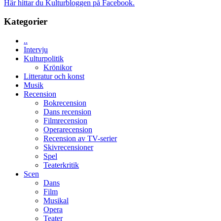
Här hittar du Kulturbloggen på Facebook.
spännande
i
med
tv4
Kategorier
en
med
Jackie
Vem
Chan
..
kan
i
Intervju
styra
storform
Kulturpolitik
Mauri?
Krönikor
Litteratur och konst
Musik
Recension
Bokrecension
Dans recension
Filmrecension
Operarecension
Recension av TV-serier
Skivrecensioner
Spel
Teaterkritik
Scen
Dans
Film
Musikal
Opera
Teater