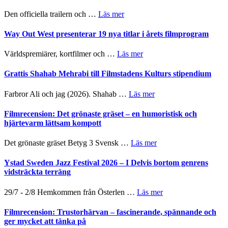
Festival
helt
2026
om
Den officiella trailern och …
Läs mer
lysande
–
Se
kväll
II
trailern
Way Out West presenterar 19 nya titlar i årets filmprogram
Internatione
för
storheter
The
om
Världspremiärer, kortfilmer och …
Läs mer
och
X-
Way
samarbeten
Files:
Out
Grattis Shahab Mehrabi till Filmstadens Kulturs stipendium
I
West
Want
presenterar
om
Farbror Ali och jag (2026). Shahab …
Läs mer
to
19
Grattis
Believe
nya
Shahab
Filmrecension: Det grönaste gräset – en humoristisk och
–
titlar
Mehrabi
hjärtevarm lättsam kompott
Vrach
i
till
Frankenshtey
årets
Filmstadens
–
om
Det grönaste gräset Betyg 3 Svensk …
Läs mer
filmprogram
Kulturs
med
Filmrecension:
stipendium
Fox
Det
Ystad Sweden Jazz Festival 2026 – I Delvis bortom genrens
Mulder
grönaste
vidsträckta terräng
och
gräset
Dana
–
om
29/7 - 2/8 Hemkommen från Österlen …
Läs mer
Scully
en
Ystad
humoristisk
Sweden
Filmrecension: Trustorhärvan – fascinerande, spännande och
och
Jazz
ger mycket att tänka på
hjärtevarm