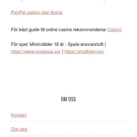
PayPal casino utan licens
För bäst guide till online casino rekommenderas
Casivo
För spel: Minimiålder 18 år - Spela ansvarsfullt |
https://www.spelpaus.se/
|
https://stodlinjen.se/
Footer
OM OSS
Kontakt
Om oss