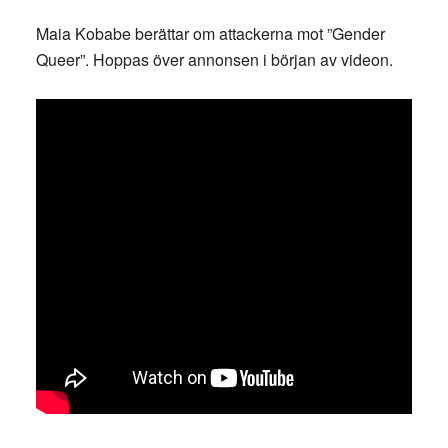
Maia Kobabe berättar om attackerna mot ”Gender
Queer”. Hoppas över annonsen i början av videon.