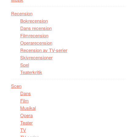
Recension
Bokrecension
Dans recension
Filmrecension
Operarecension
Recension av TV-serier
Skivrecensioner
Spel
Teaterkritik
Scen
Dans
Film
Musikal
Opera
Teater
TV