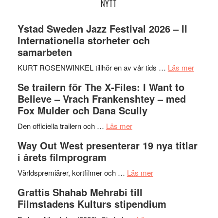
NYTT
Ystad Sweden Jazz Festival 2026 – II
Internationella storheter och
samarbeten
om
KURT ROSENWINKEL tillhör en av vår tids …
Läs mer
Ystad
Se trailern för The X-Files: I Want to
Swede
Believe – Vrach Frankenshtey – med
Jazz
Fox Mulder och Dana Scully
Festiva
om
2026
Den officiella trailern och …
Läs mer
Se
–
Way Out West presenterar 19 nya titlar
trailern
II
i årets filmprogram
för
Internat
The
om
storhet
Världspremiärer, kortfilmer och …
Läs mer
X-
Way
och
Grattis Shahab Mehrabi till
Files:
Out
samarb
Filmstadens Kulturs stipendium
I
West