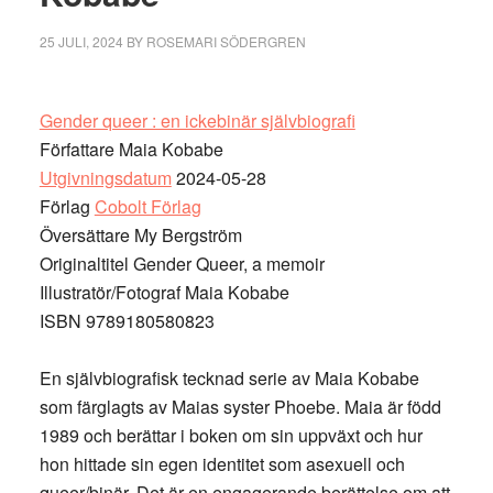
25 JULI, 2024
BY
ROSEMARI SÖDERGREN
Gender queer : en ickebinär självbiografi
Författare Maia Kobabe
Utgivningsdatum
2024-05-28
Förlag
Cobolt Förlag
Översättare My Bergström
Originaltitel Gender Queer, a memoir
Illustratör/Fotograf Maia Kobabe
ISBN 9789180580823
En självbiografisk tecknad serie av Maia Kobabe
som färglagts av Maias syster Phoebe. Maia är född
1989 och berättar i boken om sin uppväxt och hur
hon hittade sin egen identitet som asexuell och
queer/binär. Det är en engagerande berättelse om att