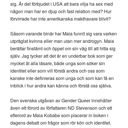
sig. Är det förbjudet i USA att bara vilja ha sex med
någon man har en djup och fast relation med? Hur
förvirrade har inte amerikanska makthavare blivit?
Såsom varande binär har Maia funnit sig vara varken
utpräglat kvinna eller man utan mer androgyn. Maia
berättar finstämt och öppet om sin väg till att hitta sig
själv. Jag tycker att det är en underbar bok som ger
mycket åt alla läsare, både unga som söker sin
identitet eller som vill förstå andra och oss som
kanske inte definieras som unga och som kan få en
inblick i hur andra kan känna och förstå oss själva.
Den svenska utgåvan av Gender Queer innehåller
även ett förord av författaren ND Stevenson och ett
efterord av Maia Kobabe som placerar in boken i
dagens debatt om frågor som rör kön och identitet.