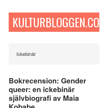
Hoppa
Hoppa
Hoppa
till
till
till
huvudinnehåll
det
sidfot
KULTURBLOGGEN.COM
primära
sidofältet
Ickebinär
Bokrecension: Gender
queer: en ickebinär
självbiografi av Maia
Kobabe