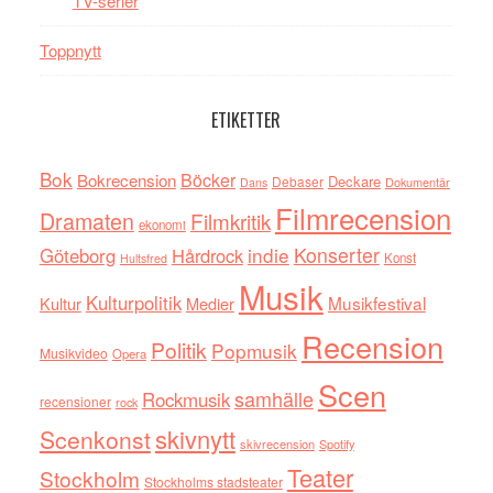
TV-serier
Toppnytt
ETIKETTER
Bok
Böcker
Bokrecension
Deckare
Debaser
Dokumentär
Dans
Filmrecension
Dramaten
Filmkritik
ekonomi
indie
Konserter
Göteborg
Hårdrock
Konst
Hultsfred
Musik
Kulturpolitik
Musikfestival
Kultur
Medier
Recension
Politik
Popmusik
Musikvideo
Opera
Scen
samhälle
Rockmusik
recensioner
rock
skivnytt
Scenkonst
skivrecension
Spotify
Teater
Stockholm
Stockholms stadsteater