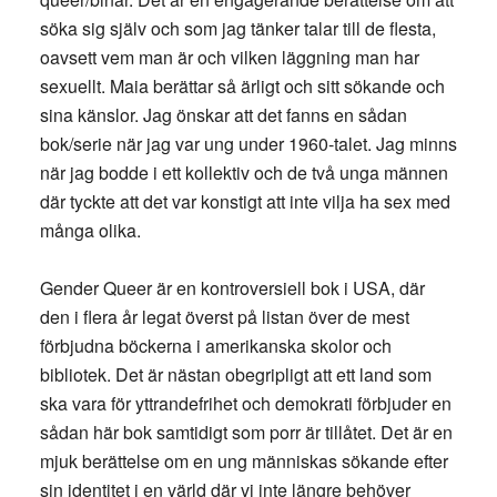
söka sig själv och som jag tänker talar till de flesta,
oavsett vem man är och vilken läggning man har
sexuellt. Maia berättar så ärligt och sitt sökande och
sina känslor. Jag önskar att det fanns en sådan
bok/serie när jag var ung under 1960-talet. Jag minns
när jag bodde i ett kollektiv och de två unga männen
där tyckte att det var konstigt att inte vilja ha sex med
många olika.
Gender Queer är en kontroversiell bok i USA, där
den i flera år legat överst på listan över de mest
förbjudna böckerna i amerikanska skolor och
bibliotek. Det är nästan obegripligt att ett land som
ska vara för yttrandefrihet och demokrati förbjuder en
sådan här bok samtidigt som porr är tillåtet. Det är en
mjuk berättelse om en ung människas sökande efter
sin identitet i en värld där vi inte längre behöver