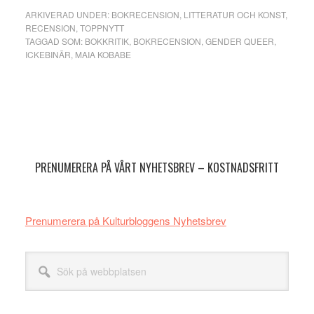
ARKIVERAD UNDER:
BOKRECENSION
,
LITTERATUR OCH KONST
,
RECENSION
,
TOPPNYTT
TAGGAD SOM:
BOKKRITIK
,
BOKRECENSION
,
GENDER QUEER
,
ICKEBINÄR
,
MAIA KOBABE
Primärt
sidofält
PRENUMERERA PÅ VÅRT NYHETSBREV – KOSTNADSFRITT
Prenumerera på Kulturbloggens Nyhetsbrev
Sök
på
webbplatsen