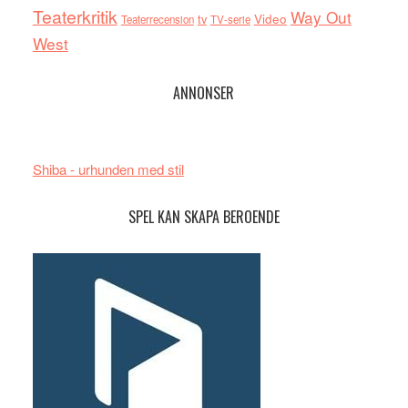
Teaterkritik
Way Out
tv
Video
Teaterrecension
TV-serie
West
ANNONSER
Shiba - urhunden med stil
SPEL KAN SKAPA BEROENDE