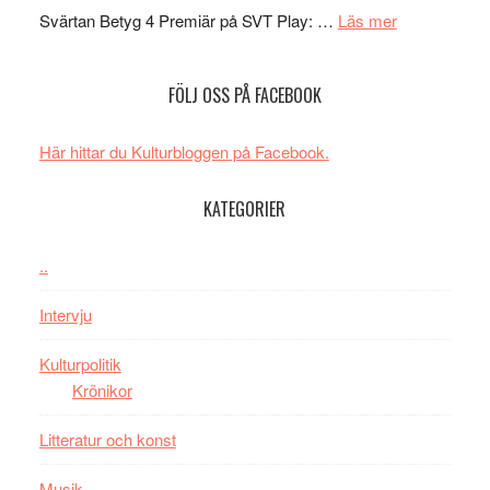
spännande
om
i
Svärtan Betyg 4 Premiär på SVT Play: …
Läs mer
med
Recension
tv4
en
av
med
FÖLJ OSS PÅ FACEBOOK
Jackie
tv-
Vem
Chan
serie:
kan
i
Svärtan
styra
Här hittar du Kulturbloggen på Facebook.
storform
–
Mauri?
välgjort
KATEGORIER
om
människans
..
mörker
med
Intervju
imponerande
unga
Kulturpolitik
skådespelar
Krönikor
Litteratur och konst
Musik