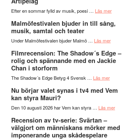
Artipelag
bortom
fascineran
genrens
om
spännand
Efter en sommar fylld av musik, poesi …
Läs mer
vidsträckta
Lena
och
Malmöfestivalen bjuder in till sång,
terräng
Endre,
ger
musik, samtal och teater
Hannes
mycket
om
Meidal
att
Under Malmöfestivalen bjuder Malmö …
Läs mer
Malmöfestiva
och
tänka
Filmrecension: The Shadow´s Edge –
bjuder
Roland
på
rolig och spännande med en Jackie
in
Pöntinen
Chan i storform
till
avslutar
om
sång,
Scensommar
The Shadow´s Edge Betyg 4 Svensk …
Läs mer
Filmrecension
musik,
på
Nu börjar valet synas i tv4 med Vem
The
samtal
Artipelag
kan styra Mauri?
Shadow
och
´s
teater
om
Den 10 augusti 2026 har Vem kan styra …
Läs mer
Edge
Nu
Recension av tv-serie: Svärtan –
–
börjar
välgjort om människans mörker med
rolig
valet
imponerande unga skådespelare
och
synas