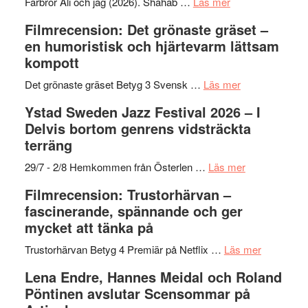
Want
presenterar
om
Farbror Ali och jag (2026). Shahab …
Läs mer
to
19
Grattis
Filmrecension: Det grönaste gräset –
Believe
nya
Shahab
en humoristisk och hjärtevarm lättsam
–
titlar
Mehrabi
kompott
Vrach
i
till
Frankenshtey
årets
Filmstadens
om
Det grönaste gräset Betyg 3 Svensk …
Läs mer
–
filmprogram
Kulturs
Filmrecension:
Ystad Sweden Jazz Festival 2026 – I
med
stipendium
Det
Delvis bortom genrens vidsträckta
Fox
grönaste
terräng
Mulder
gräset
och
–
om
29/7 - 2/8 Hemkommen från Österlen …
Läs mer
Dana
en
Ystad
Filmrecension: Trustorhärvan –
Scully
humoristisk
Sweden
fascinerande, spännande och ger
och
Jazz
mycket att tänka på
hjärtevarm
Festival
lättsam
2026
om
Trustorhärvan Betyg 4 Premiär på Netflix …
Läs mer
kompott
–
Filmrecens
Lena Endre, Hannes Meidal och Roland
I
Trustorhä
Pöntinen avslutar Scensommar på
Delvis
–