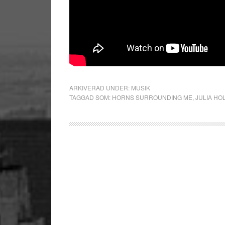
ARKIVERAD UNDER:
MUSIK
TAGGAD SOM:
HORNS SURROUNDING ME
,
JULIA HO