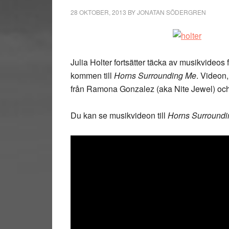
28 OKTOBER, 2013
BY
JONATAN SÖDERGREN
Julia Holter fortsätter täcka av musikvideos
kommen till
Horns Surrounding Me
. Videon
från Ramona Gonzalez (aka Nite Jewel) och
Du kan se musikvideon till
Horns Surround