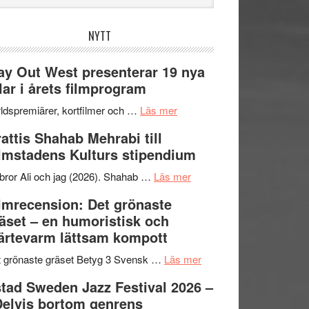
bplatsen
NYTT
y Out West presenterar 19 nya
tlar i årets filmprogram
om
ldspremiärer, kortfilmer och …
Läs mer
Way
attis Shahab Mehrabi till
Out
lmstadens Kulturs stipendium
West
presenterar
om
bror Ali och jag (2026). Shahab …
Läs mer
19
Grattis
lmrecension: Det grönaste
nya
Shahab
äset – en humoristisk och
titlar
Mehrabi
ärtevarm lättsam kompott
i
till
årets
Filmstadens
om
 grönaste gräset Betyg 3 Svensk …
Läs mer
filmprogram
Kulturs
Filmrecension:
tad Sweden Jazz Festival 2026 –
stipendium
Det
Delvis bortom genrens
grönaste