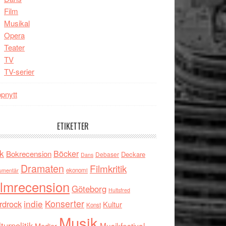
Film
Musikal
Opera
Teater
TV
TV-serier
pnytt
ETIKETTER
k
Böcker
Bokrecension
Deckare
Debaser
Dans
Dramaten
Filmkritik
umentär
ekonomi
ilmrecension
Göteborg
Hultsfred
indie
Konserter
rdrock
Kultur
Konst
Musik
turpolitik
Musikfestival
Medier