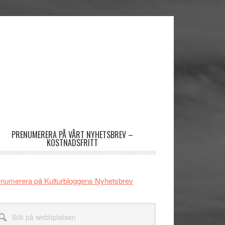
imärt
dofält
PRENUMERERA PÅ VÅRT NYHETSBREV –
KOSTNADSFRITT
numerera på Kulturbloggens Nyhetsbrev
k