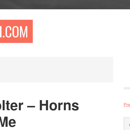
N.COM
Pr
si
olter – Horns
Pre
 Me
Sö
på