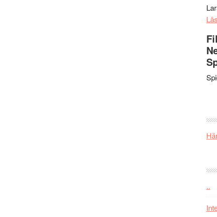
La
Lä
Fi
Ne
Sp
Sp
Här
..
Int