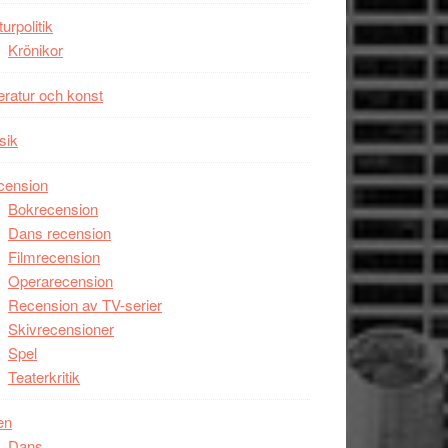
Man
turpolitik
filmen
Krönikor
någonsin
teratur och konst
sik
cension
Bokrecension
Dans recension
Filmrecension
Operarecension
Recension av TV-serier
Skivrecensioner
Spel
Teaterkritik
en
Dans