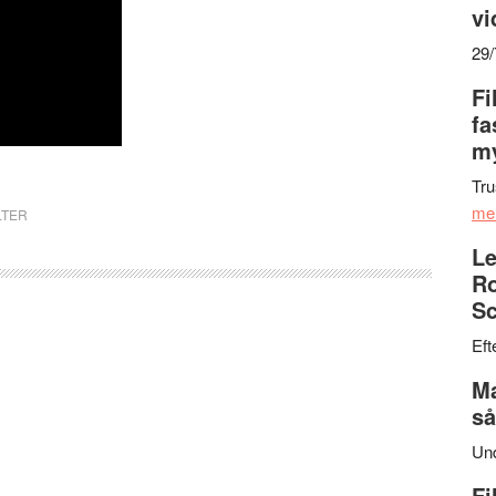
vi
29
Fi
fa
my
Tru
me
LTER
Le
Ro
Sc
Eft
Ma
så
Un
Fi