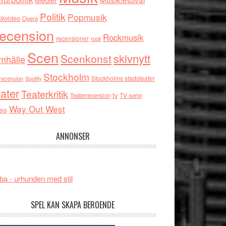
Politik
Popmusik
ikvideo
Opera
ecension
Rockmusik
recensioner
rock
Scen
skivnytt
Scenkonst
mhälle
Stockholm
Stockholms stadsteater
recension
Spotify
ater
Teaterkritik
tv
Teaterrecension
TV-serie
Way Out West
eo
ANNONSER
ba - urhunden med stil
SPEL KAN SKAPA BEROENDE