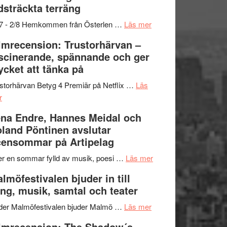
dsträckta terräng
gräset
–
om
/7 - 2/8 Hemkommen från Österlen …
Läs mer
en
Ystad
lmrecension: Trustorhärvan –
humoristisk
Sweden
scinerande, spännande och ger
och
Jazz
cket att tänka på
hjärtevarm
Festival
lättsam
2026
storhärvan Betyg 4 Premiär på Netflix …
Läs
om
kompott
–
r
Filmrecension:
I
na Endre, Hannes Meidal och
Trustorhärvan
Delvis
land Pöntinen avslutar
–
bortom
ensommar på Artipelag
fascinerande,
genrens
spännande
vidsträckta
om
er en sommar fylld av musik, poesi …
Läs mer
och
terräng
Lena
lmöfestivalen bjuder in till
ger
Endre,
ng, musik, samtal och teater
mycket
Hannes
att
om
Meidal
der Malmöfestivalen bjuder Malmö …
Läs mer
tänka
Malmöfestivalen
och
lmrecension: The Shadow´s