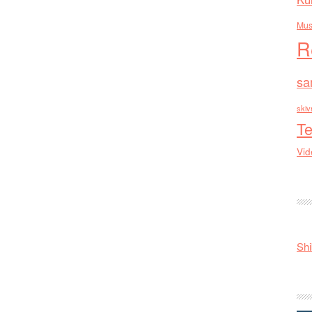
Mus
R
sa
skiv
Te
Vid
Shi