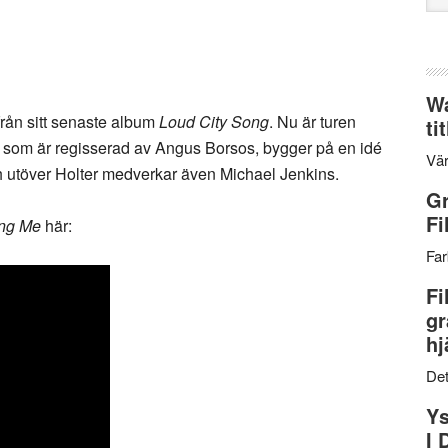
web
Wa
 från sitt senaste album
Loud City Song
. Nu är turen
ti
, som är regisserad av Angus Borsos, bygger på en idé
Vär
 utöver Holter medverkar även Michael Jenkins.
Gr
Fi
ing Me
här:
Far
Fi
gr
hj
Det
Ys
I 