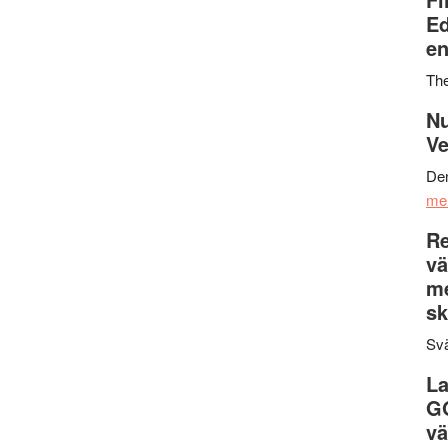
Ed
en
Th
Nu
Ve
Den
me
Re
vä
m
sk
Svä
La
G
vä