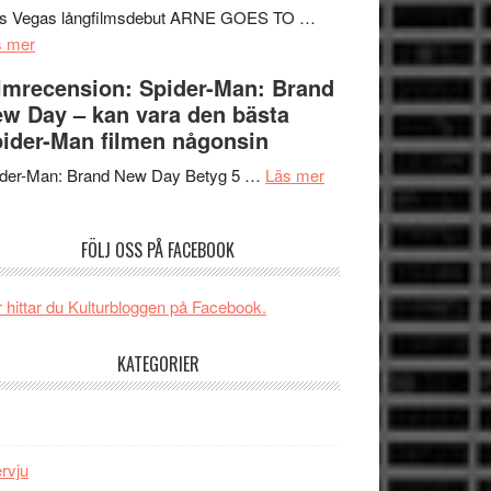
Mauri?
Svärtan
rs Vegas långfilmsdebut ARNE GOES TO …
om
–
s mer
Lars
välgjort
lmrecension: Spider-Man: Brand
Vegas
om
w Day – kan vara den bästa
långfilmsdebut
människans
ider-Man filmen någonsin
ARNE
mörker
GOES
om
med
ider-Man: Brand New Day Betyg 5 …
Läs mer
TO
Filmrecension:
imponerande
SPACE
Spider-
unga
FÖLJ OSS PÅ FACEBOOK
får
Man:
skådespelare
världspremiär
Brand
i
New
 hittar du Kulturbloggen på Facebook.
Toronto
Day
–
KATEGORIER
kan
vara
den
bästa
ervju
Spider-