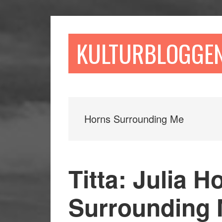
Hoppa
Hoppa
Hoppa
till
till
till
huvudinnehåll
det
sidfot
KULTURBLOGGE
primära
sidofältet
Horns Surrounding Me
Titta: Julia H
Surrounding