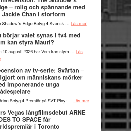
på
bjuder
Roland
ge – rolig och spännande med
in
Pöntinen
 Jackie Chan i storform
till
avslutar
om
sång,
Scensommar
e Shadow´s Edge Betyg 4 Svensk …
Läs mer
Filmrecension:
musik,
på
 börjar valet synas i tv4 med
The
samtal
Artipelag
m kan styra Mauri?
Shadow
och
´s
teater
 10 augusti 2026 har Vem kan styra …
Läs
om
Edge
r
Nu
–
cension av tv-serie: Svärtan –
börjar
rolig
lgjort om människans mörker
valet
och
ed imponerande unga
synas
spännande
ådespelare
i
med
tv4
en
om
rtan Betyg 4 Premiär på SVT Play: …
Läs mer
med
Jackie
Recension
rs Vegas långfilmsdebut ARNE
Vem
Chan
av
OES TO SPACE får
kan
i
tv-
rldspremiär i Toronto
styra
storform
serie: