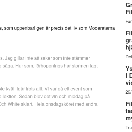
Gr
Fi
Far
s, som uppenbarligen är precis det liv som Moderaterna
Fi
gr
hj
Det
ens. Jag gillar inte att saker som inte stämmer
ag säga. Hur som, förhoppnings har stormen lagt
Ys
I 
vi
 kväll igår trots allt. Vi var på ett event som
29
ollektion. Sedan blev det vin och middag på
Fi
 Och White sklart. Hela onsdagsköret med andra
fa
my
Tru