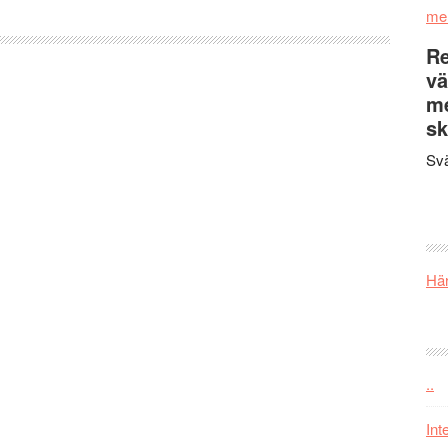
me
Re
vä
m
sk
Svä
Här
..
Int