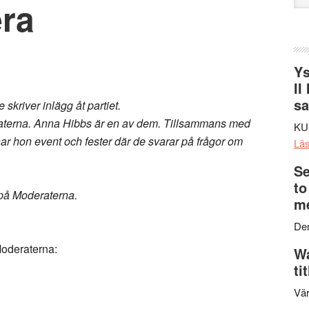
era
web
Ys
II
s
kriver inlägg åt partiet.
raterna. Anna Hibbs är en av dem. Tillsammans med
KU
r hon event och fester där de svarar på frågor om
Lä
Se
to
r på Moderaterna.
me
Den
Moderaterna:
Wa
ti
Vär