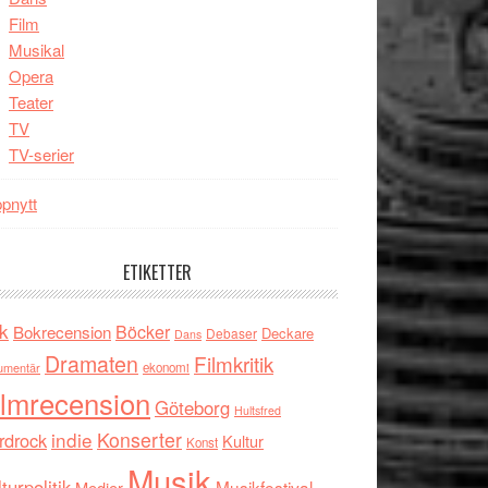
Film
Musikal
Opera
Teater
TV
TV-serier
pnytt
ETIKETTER
k
Böcker
Bokrecension
Deckare
Debaser
Dans
Dramaten
Filmkritik
umentär
ekonomi
ilmrecension
Göteborg
Hultsfred
indie
Konserter
rdrock
Kultur
Konst
Musik
turpolitik
Musikfestival
Medier