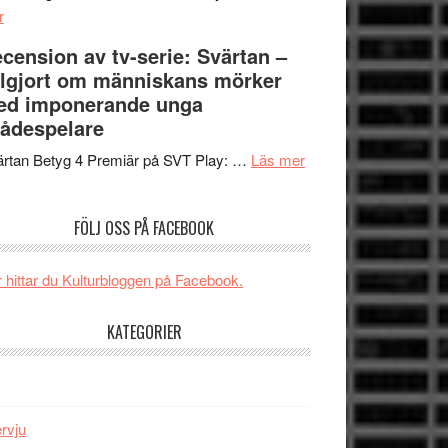
om
Edge
r
Nu
–
cension av tv-serie: Svärtan –
börjar
rolig
lgjort om människans mörker
valet
och
ed imponerande unga
synas
spännande
ådespelare
i
med
tv4
en
om
rtan Betyg 4 Premiär på SVT Play: …
Läs mer
med
Jackie
Recension
Vem
Chan
av
FÖLJ OSS PÅ FACEBOOK
kan
i
tv-
styra
storform
serie:
Mauri?
Svärtan
 hittar du Kulturbloggen på Facebook.
–
välgjort
KATEGORIER
om
människans
mörker
med
ervju
imponerande