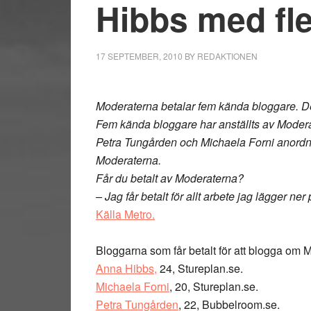
Hibbs med fl
17 SEPTEMBER, 2010
BY
REDAKTIONEN
Moderaterna betalar fem kända bloggare. De s
Fem kända bloggare har anställts av Mode
Petra Tungården och Michaela Forni anordna
Moderaterna.
Får du betalt av Moderaterna?
– Jag får betalt för allt arbete jag lägger ne
Källa Metro.
Bloggarna som får betalt för att blogga om 
Anna Hibbs,
24, Stureplan.se.
Michaela Forni
, 20, Stureplan.se.
Petra Tungården
, 22, Bubbelroom.se.