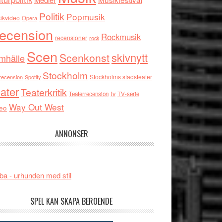
Politik
Popmusik
ikvideo
Opera
ecension
Rockmusik
recensioner
rock
Scen
skivnytt
Scenkonst
mhälle
Stockholm
Stockholms stadsteater
recension
Spotify
ater
Teaterkritik
tv
Teaterrecension
TV-serie
Way Out West
eo
ANNONSER
ba - urhunden med stil
SPEL KAN SKAPA BEROENDE