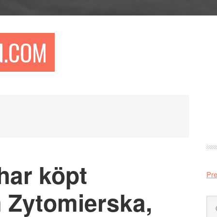
N.COM
Pr
si
har köpt
Pre
 Zytomierska,
Sö
på