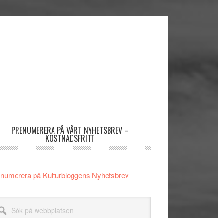
imärt
dofält
PRENUMERERA PÅ VÅRT NYHETSBREV –
KOSTNADSFRITT
numerera på Kulturbloggens Nyhetsbrev
k