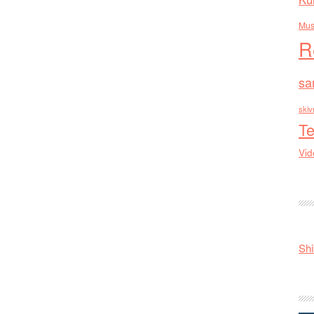
Mus
R
sa
skiv
Te
Vid
Shi