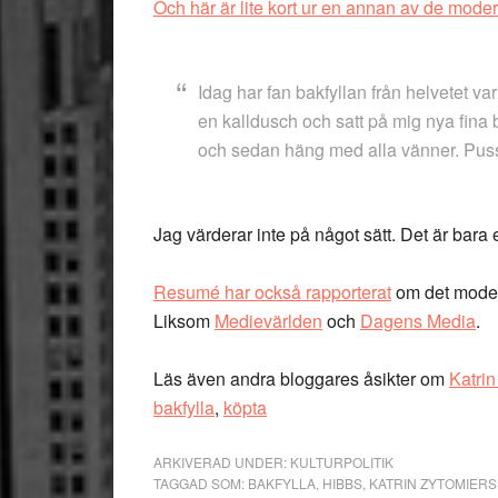
Och här är lite kort ur en annan av de mode
Idag har fan bakfyllan från helvetet vari
en kalldusch och satt på mig nya fina
och sedan häng med alla vänner. Pus
Jag värderar inte på något sätt. Det är bara 
Resumé har också rapporterat
om det moder
Liksom
Medievärlden
och
Dagens Media
.
Läs även andra bloggares åsikter om
Katrin
bakfylla
,
köpta
ARKIVERAD UNDER:
KULTURPOLITIK
TAGGAD SOM:
BAKFYLLA
,
HIBBS
,
KATRIN ZYTOMIER