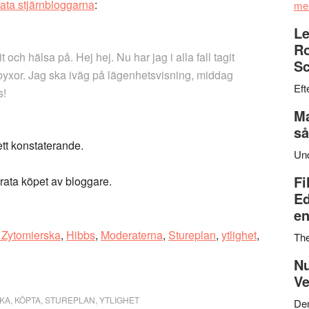
rata stjärnbloggarna
:
me
Le
Ro
t och hälsa på. Hej hej. Nu har jag i alla fall tagit
Sc
 byxor. Jag ska iväg på lägenhetsvisning, middag
Eft
s!
Ma
så
ett konstaterande.
Un
Fi
ata köpet av bloggare.
Ed
en
 Zytomierska
,
Hibbs
,
Moderaterna
,
Stureplan
,
ytlighet
,
Th
Nu
Ve
SKA
,
KÖPTA
,
STUREPLAN
,
YTLIGHET
Den