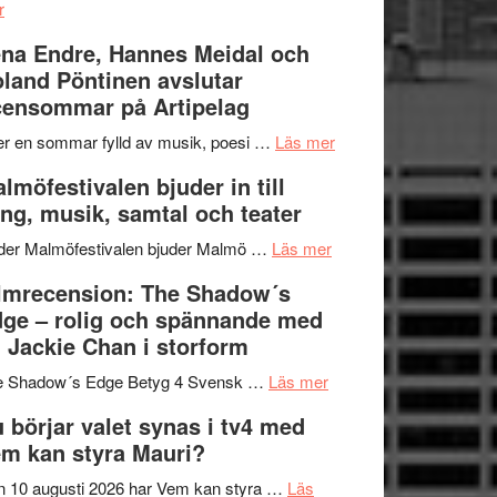
om
kompott
–
r
Filmrecension:
I
na Endre, Hannes Meidal och
Trustorhärvan
Delvis
land Pöntinen avslutar
–
bortom
ensommar på Artipelag
fascinerande,
genrens
spännande
vidsträckta
om
er en sommar fylld av musik, poesi …
Läs mer
och
terräng
Lena
lmöfestivalen bjuder in till
ger
Endre,
ng, musik, samtal och teater
mycket
Hannes
att
om
Meidal
der Malmöfestivalen bjuder Malmö …
Läs mer
tänka
Malmöfestivalen
och
lmrecension: The Shadow´s
på
bjuder
Roland
ge – rolig och spännande med
in
Pöntinen
 Jackie Chan i storform
till
avslutar
om
sång,
Scensommar
e Shadow´s Edge Betyg 4 Svensk …
Läs mer
Filmrecension:
musik,
på
 börjar valet synas i tv4 med
The
samtal
Artipelag
m kan styra Mauri?
Shadow
och
´s
teater
 10 augusti 2026 har Vem kan styra …
Läs