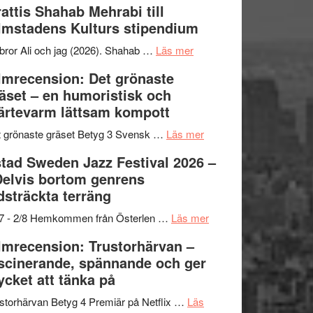
attis Shahab Mehrabi till
samarbeten
Files:
Out
lmstadens Kulturs stipendium
I
West
Want
presenterar
om
bror Ali och jag (2026). Shahab …
Läs mer
to
19
Grattis
lmrecension: Det grönaste
Believe
nya
Shahab
äset – en humoristisk och
–
titlar
Mehrabi
ärtevarm lättsam kompott
Vrach
i
till
Frankenshtey
årets
Filmstadens
om
 grönaste gräset Betyg 3 Svensk …
Läs mer
–
filmprogram
Kulturs
Filmrecension:
tad Sweden Jazz Festival 2026 –
med
stipendium
Det
Delvis bortom genrens
Fox
grönaste
dsträckta terräng
Mulder
gräset
och
–
om
/7 - 2/8 Hemkommen från Österlen …
Läs mer
Dana
en
Ystad
lmrecension: Trustorhärvan –
Scully
humoristisk
Sweden
scinerande, spännande och ger
och
Jazz
cket att tänka på
hjärtevarm
Festival
lättsam
2026
storhärvan Betyg 4 Premiär på Netflix …
Läs