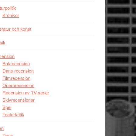
unga
turpolitik
skådespelare
Krönikor
teratur och konst
sik
cension
Bokrecension
Dans recension
Filmrecension
Operarecension
Recension av TV-serier
Skivrecensioner
Spel
Teaterkritik
en
Dans