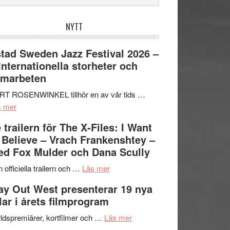
bplatsen
NYTT
tad Sweden Jazz Festival 2026 –
 Internationella storheter och
amarbeten
RT ROSENWINKEL tillhör en av vår tids …
om
s mer
Ystad
 trailern för The X-Files: I Want
Sweden
 Believe – Vrach Frankenshtey –
Jazz
d Fox Mulder och Dana Scully
Festival
2026
om
 officiella trailern och …
Läs mer
–
Se
y Out West presenterar 19 nya
II
trailern
tlar i årets filmprogram
Internationella
för
storheter
The
om
ldspremiärer, kortfilmer och …
Läs mer
och
X-
Way