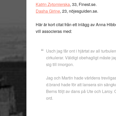
Katrin Zytomierska
, 33, Finest.se.
Dasha Girine
, 23, nöjesguiden.se.
Här är kort citat från
ett inlägg av Anna Hibb
vill associeras med:
Usch jag får ont i hjärtat av all turbul
cirkulerar. Väldigt obehagligt måste j
sig till imorgon.
Jag och Martin hade världens trevligaste
d.brand hade för att lansera sin sängk
Berns följt av dans på Ute och Laroy.
ord.