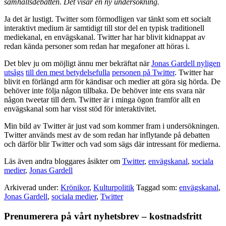
samhällsdebatten. Det visar en ny undersökning.
Ja det är lustigt. Twitter som förmodligen var tänkt som ett socialt
interaktivt medium är samtidigt till stor del en typisk traditionell
mediekanal, en envägskanal. Twitter har har blivit kidnappat av
redan kända personer som redan har megafoner att höras i.
Det blev ju om möjligt ännu mer bekräftat när
Jonas Gardell nyligen
utsågs
till den mest betydelsefulla
personen på Twitter
. Twitter har
blivit en förlängd arm för kändisar och medier att göra sig hörda. De
behöver inte följa någon tillbaka. De behöver inte ens svara när
någon tweetar till dem. Twitter är i minga ögon framför allt en
envägskanal som har visst stöd för interaktivitet.
Min bild av Twitter är just vad som kommer fram i undersökningen.
Twitter används mest av de som redan har inflytande på debatten
och därför blir Twitter och vad som sägs där intressant för medierna.
Läs även andra bloggares åsikter om
Twitter
,
envägskanal
,
sociala
medier
,
Jonas Gardell
Arkiverad under:
Krönikor
,
Kulturpolitik
Taggad som:
envägskanal
,
Jonas Gardell
,
sociala medier
,
Twitter
Primärt
Prenumerera på vårt nyhetsbrev – kostnadsfritt