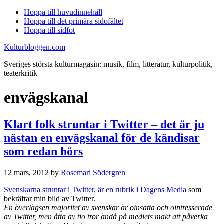
Hoppa till huvudinnehåll
Hoppa till det primära sidofältet
Hoppa till sidfot
Kulturbloggen.com
Sveriges största kulturmagasin: musik, film, litteratur, kulturpolitik,
teaterkritik
envägskanal
Klart folk struntar i Twitter – det är ju
nästan en envägskanal för de kändisar
som redan hörs
12 mars, 2012
by
Rosemari Södergren
Svenskarna struntar i Twitter, är en rubrik i Dagens Media
som
bekräftar min bild av Twitter.
En överlägsen majoritet av svenskar är oinsatta och ointresserade
av Twitter, men åtta av tio tror ändå på mediets makt att påverka