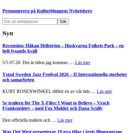
sidofält
Prenumerera på Kulturbloggens Nyhetsbrev
Sök
på
webbplatsen
Nytt
Recension: Håkan Hellström – Huskvarna Folkets Park – en
helt lysande kväll
om
5/5 07.20. Det är tiden jag kommer …
Läs mer
Recension:
Håkan
Ystad Sweden Jazz Festival 2026 – II Internationella storheter
Hellström
och samarbeten
–
Huskvarna
om
KURT ROSENWINKEL tillhör en av vår tids …
Läs mer
Folkets
Ystad
Park
Sweden
Se trailern för The X-Files: I Want to Believe – Vrach
–
Jazz
Frankenshtey – med Fox Mulder och Dana Scully
en
Festival
helt
2026
om
Den officiella trailern och …
Läs mer
lysande
–
Se
kväll
II
trailern
Way Out West presenterar 19 nya titlar i årets filmprogram