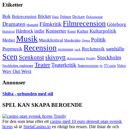
Etiketter
Bok
Bokrecension
Böcker
Deckare
Debaser
Dokumentär
Dans
Filmrecension
Dramaten
Filmkritik
Göteborg
ekonomi
Konserter
Hårdrock
indie
Kulturpolitik
Kultur
Konst
Hultsfred
Musik
Politik
Musikfestival
Medier
Musikvideo
Opera
Recension
samhälle
Popmusik
Rockmusik
recensioner
rock
Scen
skivnytt
Scenkonst
Stockholm
skivrecension
Spotify
Teater
Teaterkritik
Video
Stockholms stadsteater
tv
Teaterrecension
TV-serie
Way Out West
Annonser
Shiba - urhunden med stil
SPEL KAN SKAPA BEROENDE
För den som letar efter ett
casino med 10 euro deposit utan svensk
licens
så är
SpelaCasino.io
en riktigt bra resurs. Där listar de och