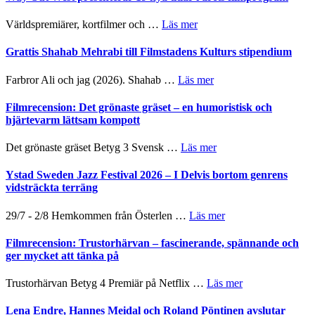
Internatione
för
storheter
The
om
Världspremiärer, kortfilmer och …
Läs mer
och
X-
Way
samarbeten
Files:
Out
Grattis Shahab Mehrabi till Filmstadens Kulturs stipendium
I
West
Want
presenterar
om
Farbror Ali och jag (2026). Shahab …
Läs mer
to
19
Grattis
Believe
nya
Shahab
Filmrecension: Det grönaste gräset – en humoristisk och
–
titlar
Mehrabi
hjärtevarm lättsam kompott
Vrach
i
till
Frankenshtey
årets
Filmstadens
–
om
Det grönaste gräset Betyg 3 Svensk …
Läs mer
filmprogram
Kulturs
med
Filmrecension:
stipendium
Fox
Det
Ystad Sweden Jazz Festival 2026 – I Delvis bortom genrens
Mulder
grönaste
vidsträckta terräng
och
gräset
Dana
–
om
29/7 - 2/8 Hemkommen från Österlen …
Läs mer
Scully
en
Ystad
humoristisk
Sweden
Filmrecension: Trustorhärvan – fascinerande, spännande och
och
Jazz
ger mycket att tänka på
hjärtevarm
Festival
lättsam
2026
om
Trustorhärvan Betyg 4 Premiär på Netflix …
Läs mer
kompott
–
Filmrecension:
I
Trustorhärvan
Lena Endre, Hannes Meidal och Roland Pöntinen avslutar