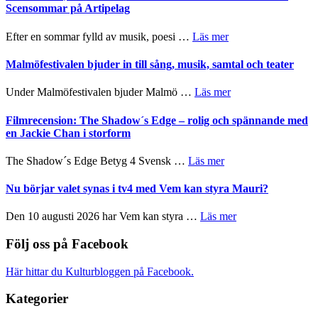
Delvis
–
Scensommar på Artipelag
bortom
fascinerande,
genrens
spännande
om
Efter en sommar fylld av musik, poesi …
Läs mer
vidsträckta
och
Lena
terräng
ger
Endre,
Malmöfestivalen bjuder in till sång, musik, samtal och teater
mycket
Hannes
att
Meidal
om
Under Malmöfestivalen bjuder Malmö …
Läs mer
tänka
och
Malmöfestivalen
på
Roland
bjuder
Filmrecension: The Shadow´s Edge – rolig och spännande med
Pöntinen
in
en Jackie Chan i storform
avslutar
till
Scensommar
sång,
om
The Shadow´s Edge Betyg 4 Svensk …
Läs mer
på
musik,
Filmrecension:
Artipelag
samtal
The
Nu börjar valet synas i tv4 med Vem kan styra Mauri?
och
Shadow
teater
´s
om
Den 10 augusti 2026 har Vem kan styra …
Läs mer
Edge
Nu
–
börjar
Följ oss på Facebook
rolig
valet
och
synas
Här hittar du Kulturbloggen på Facebook.
spännande
i
med
tv4
Kategorier
en
med
Jackie
Vem