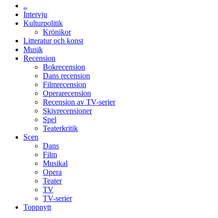
Chan
..
kan
i
Intervju
styra
storform
Kulturpolitik
Mauri?
Krönikor
Litteratur och konst
Musik
Recension
Bokrecension
Dans recension
Filmrecension
Operarecension
Recension av TV-serier
Skivrecensioner
Spel
Teaterkritik
Scen
Dans
Film
Musikal
Opera
Teater
TV
TV-serier
Toppnytt