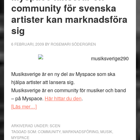
community för svenska
artister kan marknadsföra
sig
6 FEBRUARI, 2009
BY
ROSEMARI SÖDERGREN
Musiksverige är en ny del av Myspace som ska
hjälpa artister att lansera sig.
Musiksverige är en community för musiker och band
– på Myspace.
Här hittar du den
.
om
[Läs mer…]
Myspace
lanserar
ARKIVERAD UNDER:
SCEN
en
TAGGAD SOM:
COMMUNITY
,
MARKNADSFÖRING
,
MUSIK
,
MYSPACE
community