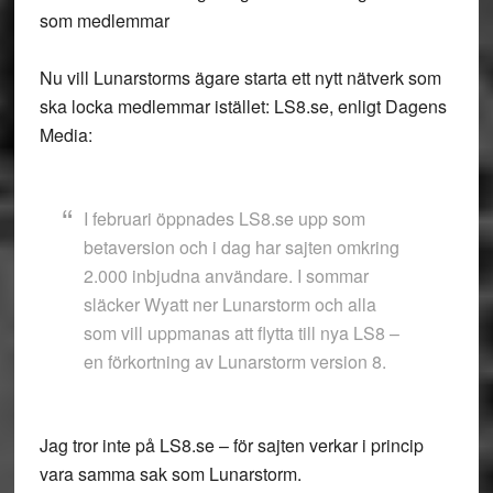
som medlemmar
Nu vill Lunarstorms ägare starta ett nytt nätverk som
ska locka medlemmar istället: LS8.se, enligt Dagens
Media:
I februari öppnades LS8.se upp som
betaversion och i dag har sajten omkring
2.000 inbjudna användare. I sommar
släcker Wyatt ner Lunarstorm och alla
som vill uppmanas att flytta till nya LS8 –
en förkortning av Lunarstorm version 8.
Jag tror inte på LS8.se – för sajten verkar i princip
vara samma sak som Lunarstorm.