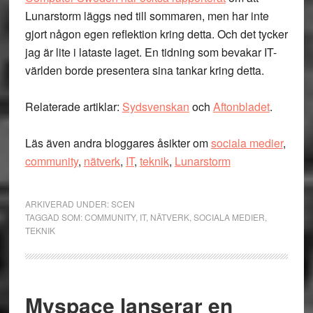
Lunarstorm läggs ned till sommaren, men har inte
gjort någon egen reflektion kring detta. Och det tycker
jag är lite i lataste laget. En tidning som bevakar IT-
världen borde presentera sina tankar kring detta.
Relaterade artiklar:
Sydsvenskan
och
Aftonbladet
.
Läs även andra bloggares åsikter om
sociala medier
,
community
,
nätverk
,
IT
,
teknik
,
Lunarstorm
ARKIVERAD UNDER:
SCEN
TAGGAD SOM:
COMMUNITY
,
IT
,
NÄTVERK
,
SOCIALA MEDIER
,
TEKNIK
Myspace lanserar en