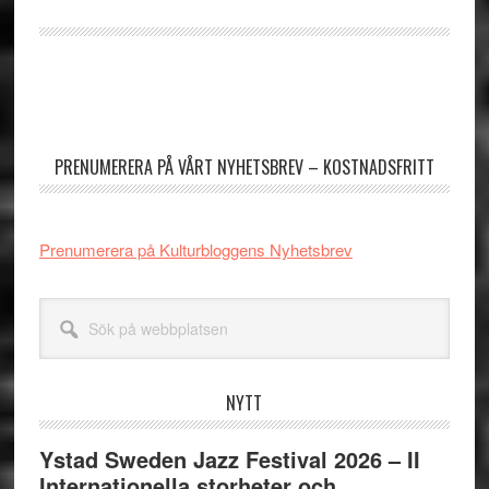
för
svenska
artister
Primärt
kan
sidofält
marknadsföra
sig
PRENUMERERA PÅ VÅRT NYHETSBREV – KOSTNADSFRITT
Prenumerera på Kulturbloggens Nyhetsbrev
Sök
på
webbplatsen
NYTT
Ystad Sweden Jazz Festival 2026 – II
Internationella storheter och