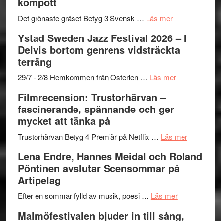
kompott
Vrach
i
till
Frankenshtey
årets
Filmstadens
om
Det grönaste gräset Betyg 3 Svensk …
Läs mer
–
filmprogram
Kulturs
Filmrecension:
Ystad Sweden Jazz Festival 2026 – I
med
stipendium
Det
Delvis bortom genrens vidsträckta
Fox
grönaste
terräng
Mulder
gräset
och
–
om
29/7 - 2/8 Hemkommen från Österlen …
Läs mer
Dana
en
Ystad
Filmrecension: Trustorhärvan –
Scully
humoristisk
Sweden
fascinerande, spännande och ger
och
Jazz
mycket att tänka på
hjärtevarm
Festival
lättsam
2026
om
Trustorhärvan Betyg 4 Premiär på Netflix …
Läs mer
kompott
–
Filmrecens
Lena Endre, Hannes Meidal och Roland
I
Trustorhä
Pöntinen avslutar Scensommar på
Delvis
–
Artipelag
bortom
fascineran
genrens
om
spännand
Efter en sommar fylld av musik, poesi …
Läs mer
vidsträckta
Lena
och
Malmöfestivalen bjuder in till sång,
terräng
Endre,
ger