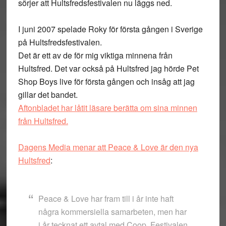
sörjer att Hultsfredsfestivalen nu läggs ned.
I juni 2007 spelade Roky för första gången i Sverige
på Hultsfredsfestivalen.
Det är ett av de för mig viktiga minnena från
Hultsfred. Det var också på Hultsfred jag hörde Pet
Shop Boys live för första gången och insåg att jag
gillar det bandet.
Aftonbladet har låtit läsare berätta om sina minnen
från Hultsfred.
Dagens Media menar att Peace & Love är den nya
Hultsfred
:
Peace & Love har fram till i år inte haft
några kommersiella samarbeten, men har
i år tecknat ett avtal med Coop. Festivalen