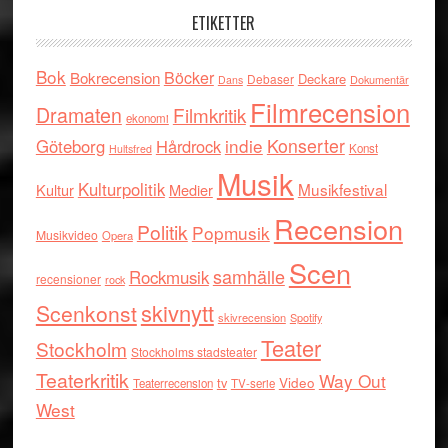
ETIKETTER
Bok
Böcker
Bokrecension
Deckare
Debaser
Dokumentär
Dans
Filmrecension
Dramaten
Filmkritik
ekonomi
indie
Konserter
Göteborg
Hårdrock
Konst
Hultsfred
Musik
Kulturpolitik
Musikfestival
Kultur
Medier
Recension
Politik
Popmusik
Musikvideo
Opera
Scen
samhälle
Rockmusik
recensioner
rock
skivnytt
Scenkonst
skivrecension
Spotify
Teater
Stockholm
Stockholms stadsteater
Teaterkritik
Way Out
tv
Video
Teaterrecension
TV-serie
West