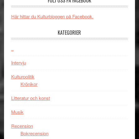
FÖLJ OSS PÅ FACEBOOK
Jackie
tv-
Vem
Chan
serie:
kan
i
Svärtan
styra
Här hittar du Kulturbloggen på Facebook.
storform
–
Mauri?
välgjort
KATEGORIER
om
människans
..
mörker
med
Intervju
imponerande
unga
Kulturpolitik
skådespelar
Krönikor
Litteratur och konst
Musik
Recension
Bokrecension