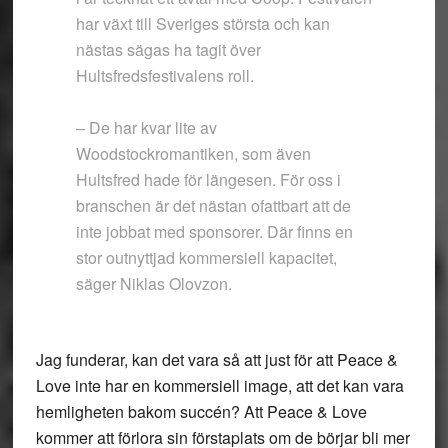
har växt till Sveriges största och kan
nästas sägas ha tagit över
Hultsfredsfestivalens roll.
– De har kvar lite av
Woodstockromantiken, som även
Hultsfred hade för längesen. För oss i
branschen är det nästan ofattbart att de
inte jobbat med sponsorer. Där finns en
stor outnyttjad kommersiell kapacitet,
säger Niklas Olovzon.
Jag funderar, kan det vara så att just för att Peace &
Love inte har en kommersiell image, att det kan vara
hemligheten bakom succén? Att Peace & Love
kommer att förlora sin förstaplats om de börjar bli mer