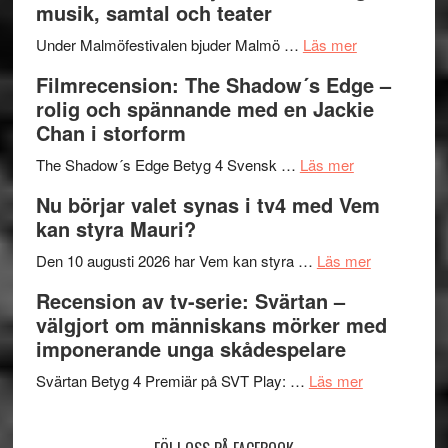
musik, samtal och teater
Hannes
mycket
om
Meidal
att
Under Malmöfestivalen bjuder Malmö …
Läs mer
Malmöfestiva
och
tänka
Filmrecension: The Shadow´s Edge –
bjuder
Roland
på
rolig och spännande med en Jackie
in
Pöntinen
Chan i storform
till
avslutar
om
sång,
Scensommar
The Shadow´s Edge Betyg 4 Svensk …
Läs mer
Filmrecension
musik,
på
Nu börjar valet synas i tv4 med Vem
The
samtal
Artipelag
kan styra Mauri?
Shadow
och
´s
teater
om
Den 10 augusti 2026 har Vem kan styra …
Läs mer
Edge
Nu
Recension av tv-serie: Svärtan –
–
börjar
välgjort om människans mörker med
rolig
valet
imponerande unga skådespelare
och
synas
spännande
om
i
Svärtan Betyg 4 Premiär på SVT Play: …
Läs mer
med
Recension
tv4
en
av
med