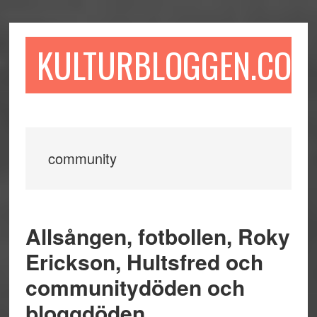
Hoppa
Hoppa
Hoppa
till
till
till
huvudinnehåll
det
sidfot
KULTURBLOGGEN.COM
primära
sidofältet
community
Allsången, fotbollen, Roky
Erickson, Hultsfred och
communitydöden och
bloggdöden