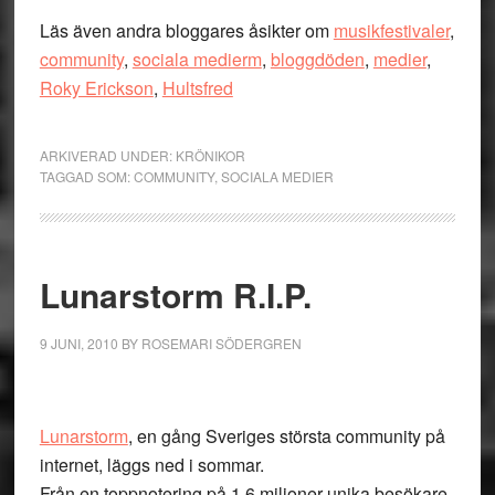
Läs även andra bloggares åsikter om
musikfestivaler
,
community
,
sociala medierm
,
bloggdöden
,
medier
,
Roky Erickson
,
Hultsfred
ARKIVERAD UNDER:
KRÖNIKOR
TAGGAD SOM:
COMMUNITY
,
SOCIALA MEDIER
Lunarstorm R.I.P.
9 JUNI, 2010
BY
ROSEMARI SÖDERGREN
Lunarstorm
, en gång Sveriges största community på
internet, läggs ned i sommar.
Från en toppnotering på 1,6 miljoner unika besökare