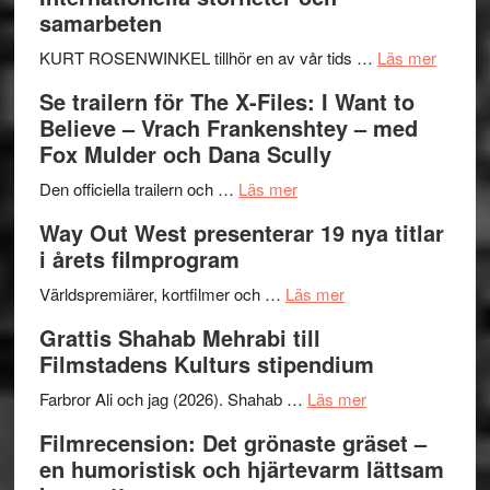
samarbeten
om
KURT ROSENWINKEL tillhör en av vår tids …
Läs mer
Ystad
Se trailern för The X-Files: I Want to
Swede
Believe – Vrach Frankenshtey – med
Jazz
Fox Mulder och Dana Scully
Festiva
om
2026
Den officiella trailern och …
Läs mer
Se
–
Way Out West presenterar 19 nya titlar
trailern
II
i årets filmprogram
för
Internat
The
om
storhet
Världspremiärer, kortfilmer och …
Läs mer
X-
Way
och
Grattis Shahab Mehrabi till
Files:
Out
samarb
Filmstadens Kulturs stipendium
I
West
Want
presenterar
om
Farbror Ali och jag (2026). Shahab …
Läs mer
to
19
Grattis
Filmrecension: Det grönaste gräset –
Believe
nya
Shahab
en humoristisk och hjärtevarm lättsam
–
titlar
Mehrabi