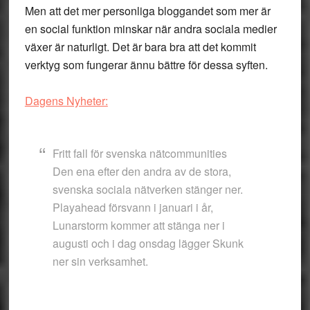
Men att det mer personliga bloggandet som mer är
en social funktion minskar när andra sociala medier
växer är naturligt. Det är bara bra att det kommit
verktyg som fungerar ännu bättre för dessa syften.
Dagens Nyheter:
Fritt fall för svenska nätcommunities
Den ena efter den andra av de stora,
svenska sociala nätverken stänger ner.
Playahead försvann i januari i år,
Lunarstorm kommer att stänga ner i
augusti och i dag onsdag lägger Skunk
ner sin verksamhet.