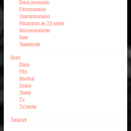
Dans recension
Filmrecension
Operarecension
Recension av TV-serier
Skivrecensioner
Spel
Teaterkritik
Scen
Dans
Film
Musikal
Opera
Teater
TV
TV-serier
Toppnytt