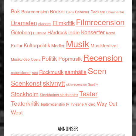
Bok
Böcker
Bokrecension
Deckare
Debaser
Dokumentär
Dans
Filmrecension
Dramaten
Filmkritik
ekonomi
indie
Konserter
Göteborg
Hårdrock
Konst
Hultsfred
Musik
Kulturpolitik
Musikfestival
Kultur
Medier
Recension
Politik
Popmusik
Musikvideo
Opera
Scen
samhälle
Rockmusik
recensioner
rock
skivnytt
Scenkonst
skivrecension
Spotify
Teater
Stockholm
Stockholms stadsteater
Teaterkritik
Way Out
tv
Video
Teaterrecension
TV-serie
West
ANNONSER