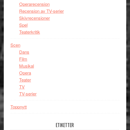
Operarecension
Recension av TV-serier
Skivrecensioner
Spel
Teaterkritik
Scen
Dans
Film
Musikal
Opera
Teater
TV
TV-serier
Toppnytt
ETIKETTER