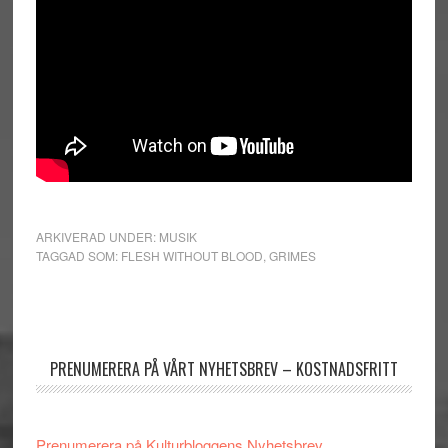
ARKIVERAD UNDER:
MUSIK
TAGGAD SOM:
FLESH WITHOUT BLOOD
,
GRIMES
Primärt
sidofält
PRENUMERERA PÅ VÅRT NYHETSBREV – KOSTNADSFRITT
Prenumerera på Kulturbloggens Nyhetsbrev