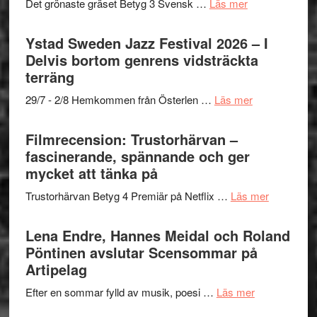
med
om
Det grönaste gräset Betyg 3 Svensk …
Läs mer
Kulturs
Fox
Filmrecension:
stipendium
Mulder
Det
Ystad Sweden Jazz Festival 2026 – I
och
grönaste
Delvis bortom genrens vidsträckta
Dana
gräset
terräng
Scully
–
om
29/7 - 2/8 Hemkommen från Österlen …
Läs mer
en
Ystad
humoristisk
Sweden
Filmrecension: Trustorhärvan –
och
Jazz
fascinerande, spännande och ger
hjärtevarm
Festival
mycket att tänka på
lättsam
2026
kompott
om
Trustorhärvan Betyg 4 Premiär på Netflix …
Läs mer
–
Filmrecens
I
Trustorhä
Lena Endre, Hannes Meidal och Roland
Delvis
–
Pöntinen avslutar Scensommar på
bortom
fascineran
Artipelag
genrens
spännand
vidsträckta
om
Efter en sommar fylld av musik, poesi …
Läs mer
och
terräng
Lena
ger