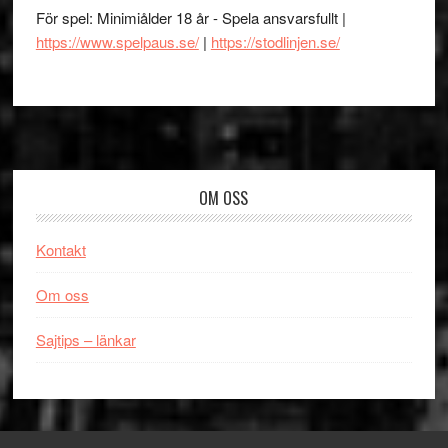
För spel: Minimiålder 18 år - Spela ansvarsfullt |
https://www.spelpaus.se/
|
https://stodlinjen.se/
Footer
OM OSS
Kontakt
Om oss
Sajtips – länkar