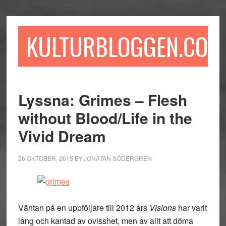
Hoppa
Hoppa
Hoppa
till
till
till
huvudinnehåll
det
sidfot
KULTURBLOGGEN.COM
primära
sidofältet
Lyssna: Grimes – Flesh
without Blood/Life in the
Vivid Dream
26 OKTOBER, 2015
BY
JONATAN SÖDERGREN
Väntan på en uppföljare till 2012 års
Visions
har varit
lång och kantad av ovisshet, men av allt att döma