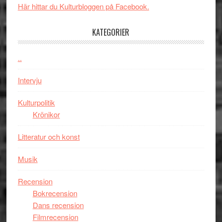
med
Här hittar du Kulturbloggen på Facebook.
tv4
en
med
Jackie
KATEGORIER
Vem
Chan
kan
i
styra
..
storform
Mauri?
Intervju
Kulturpolitik
Krönikor
Litteratur och konst
Musik
Recension
Bokrecension
Dans recension
Filmrecension