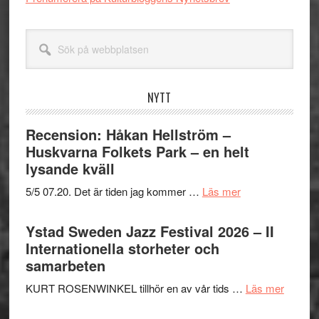
Sök
på
webbplatsen
NYTT
Recension: Håkan Hellström –
Huskvarna Folkets Park – en helt
lysande kväll
om
5/5 07.20. Det är tiden jag kommer …
Läs mer
Recension:
Håkan
Ystad Sweden Jazz Festival 2026 – II
Hellström
Internationella storheter och
–
samarbeten
Huskvarna
om
KURT ROSENWINKEL tillhör en av vår tids …
Läs mer
Folkets
Ystad
Park