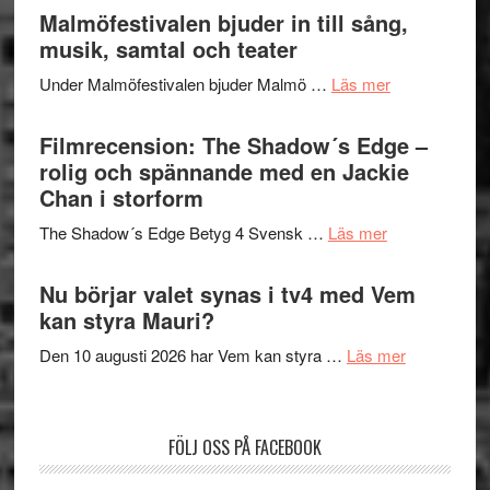
Endre,
Malmöfestivalen bjuder in till sång,
mycket
Hannes
musik, samtal och teater
att
Meidal
tänka
om
Under Malmöfestivalen bjuder Malmö …
Läs mer
och
på
Malmöfestiva
Roland
bjuder
Filmrecension: The Shadow´s Edge –
Pöntinen
in
rolig och spännande med en Jackie
avslutar
till
Chan i storform
Scensommar
sång,
på
om
The Shadow´s Edge Betyg 4 Svensk …
Läs mer
musik,
Artipelag
Filmrecension
samtal
The
Nu börjar valet synas i tv4 med Vem
och
Shadow
kan styra Mauri?
teater
´s
om
Den 10 augusti 2026 har Vem kan styra …
Läs mer
Edge
Nu
–
börjar
rolig
valet
och
FÖLJ OSS PÅ FACEBOOK
synas
spännande
i