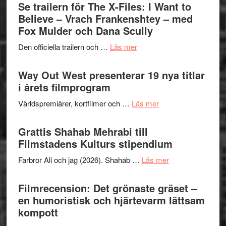
Swede
Se trailern för The X-Files: I Want to
–
Jazz
Believe – Vrach Frankenshtey – med
en
Festiva
Fox Mulder och Dana Scully
helt
2026
lysande
om
Den officiella trailern och …
Läs mer
–
kväll
Se
II
trailern
Way Out West presenterar 19 nya titlar
Internat
för
i årets filmprogram
storhet
The
och
om
Världspremiärer, kortfilmer och …
Läs mer
X-
samarb
Way
Files:
Out
Grattis Shahab Mehrabi till
I
West
Filmstadens Kulturs stipendium
Want
presenterar
to
om
Farbror Ali och jag (2026). Shahab …
Läs mer
19
Believe
Grattis
nya
–
Shahab
Filmrecension: Det grönaste gräset –
titlar
Vrach
Mehrabi
en humoristisk och hjärtevarm lättsam
i
Frankenshtey
till
kompott
årets
–
Filmstadens
filmprogram