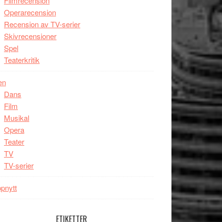
Filmrecension
Operarecension
Recension av TV-serier
Skivrecensioner
Spel
Teaterkritik
en
Dans
Film
Musikal
Opera
Teater
TV
TV-serier
pnytt
ETIKETTER