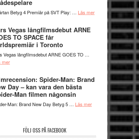
ådespelare
en
tv4
Jackie
om
rtan Betyg 4 Premiär på SVT Play: …
Läs mer
med
Chan
Recension
Vem
i
av
rs Vegas långfilmsdebut ARNE
kan
storform
tv-
OES TO SPACE får
styra
serie:
rldspremiär i Toronto
Mauri?
Svärtan
rs Vegas långfilmsdebut ARNE GOES TO …
–
om
s mer
välgjort
Lars
om
Vegas
lmrecension: Spider-Man: Brand
människans
långfilmsdebut
w Day – kan vara den bästa
mörker
ARNE
ider-Man filmen någonsin
med
GOES
imponerande
om
ider-Man: Brand New Day Betyg 5 …
Läs mer
TO
unga
Filmrecension:
SPACE
skådespelare
Spider-
får
Man:
världspremiär
FÖLJ OSS PÅ FACEBOOK
Brand
i