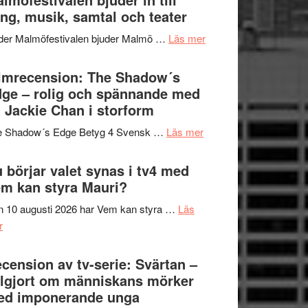
Hannes
ng, musik, samtal och teater
att
Meidal
tänka
om
der Malmöfestivalen bjuder Malmö …
Läs mer
och
på
Malmöfestivalen
Roland
bjuder
lmrecension: The Shadow´s
Pöntinen
in
ge – rolig och spännande med
avslutar
till
 Jackie Chan i storform
Scensommar
sång,
på
om
e Shadow´s Edge Betyg 4 Svensk …
Läs mer
musik,
Artipelag
Filmrecension:
samtal
The
 börjar valet synas i tv4 med
och
Shadow
m kan styra Mauri?
teater
´s
 10 augusti 2026 har Vem kan styra …
Läs
Edge
om
r
–
Nu
rolig
börjar
cension av tv-serie: Svärtan –
och
valet
lgjort om människans mörker
spännande
synas
ed imponerande unga
med
i