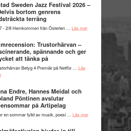
Det
tad Sweden Jazz Festival 2026 –
grönaste
Delvis bortom genrens
gräset
dsträckta terräng
–
om
/7 - 2/8 Hemkommen från Österlen …
Läs mer
en
Ystad
humoristisk
Sweden
lmrecension: Trustorhärvan –
och
Jazz
scinerande, spännande och ger
hjärtevarm
Festival
cket att tänka på
lättsam
2026
kompott
storhärvan Betyg 4 Premiär på Netflix …
Läs
–
om
r
I
Filmrecension:
Delvis
Trustorhärvan
na Endre, Hannes Meidal och
bortom
–
land Pöntinen avslutar
genrens
fascinerande,
ensommar på Artipelag
vidsträckta
spännande
terräng
om
er en sommar fylld av musik, poesi …
Läs mer
och
Lena
ger
Endre,
lmöfestivalen bjuder in till
mycket