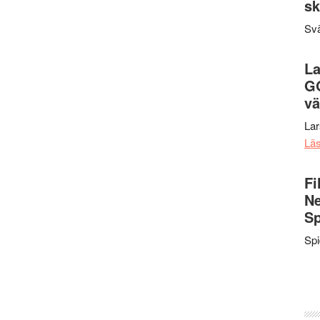
sk
Svä
La
G
vä
La
Lä
Fi
Ne
Sp
Sp