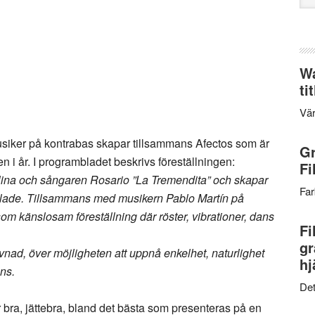
web
Wa
ti
Vär
iker på kontrabas skapar tillsammans Afectos som är
Gr
 i år. I programbladet beskrivs föreställningen:
Fi
ina och sångaren Rosario ”La Tremendita” och skapar
Far
skalade. Tillsammans med musikern Pablo Martín på
m känslosam föreställning där röster, vibrationer, dans
Fi
gr
evnad, över möjligheten att uppnå enkelhet, naturlighet
hj
ns.
Det
r bra, jättebra, bland det bästa som presenteras på en