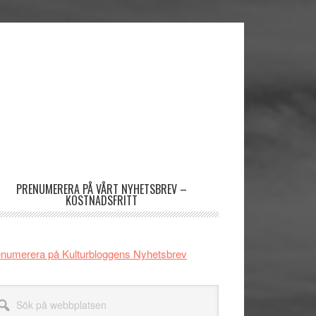
imärt
dofält
PRENUMERERA PÅ VÅRT NYHETSBREV –
KOSTNADSFRITT
numerera på Kulturbloggens Nyhetsbrev
k