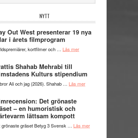
bplatsen
NYTT
y Out West presenterar 19 nya
tlar i årets filmprogram
om
ldspremiärer, kortfilmer och …
Läs mer
Way
Out
attis Shahab Mehrabi till
West
lmstadens Kulturs stipendium
presenterar
om
bror Ali och jag (2026). Shahab …
Läs mer
19
Grattis
nya
Shahab
lmrecension: Det grönaste
titlar
Mehrabi
äset – en humoristisk och
i
till
ärtevarm lättsam kompott
årets
Filmstadens
filmprogram
om
 grönaste gräset Betyg 3 Svensk …
Läs mer
Kulturs
Filmrecension:
stipendium