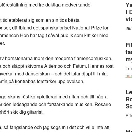
Ys
nsföreställning med tre duktiga medverkande.
I 
vi
id etablerat sig som en sin tids bästa
iser, däribland det spanska priset National Prize for
29
flamencon Hon har tagit såväl publik som kritiker med
er.
Fi
fa
my
 av hörnstenarna inom den moderna flamencomusiken.
a och släppt skivorna A tiempo och Fatum. Hennes röst
Tru
amverkar med danserskan – och det talar djupt till mig.
me
tín på kontrabas förstärker upplevelsen.
Le
ångerskans röst kompletterad med gitarr och till några
Ro
 är den ledsagande och förstärkande musiken. Rosario
Sc
ört skicklig gitarrist.
Eft
 så fängslande och jag sögs in i det och ville inte att
Ma