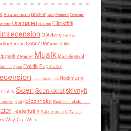
k
Böcker
Bokrecension
Deckare
Debaser
Dans
Dramaten
Filmkritik
umentär
ekonomi
ilmrecension
Göteborg
Hultsfred
indie
Konserter
rdrock
Kultur
Konst
Musik
turpolitik
Musikfestival
Medier
Politik
Popmusik
ikvideo
Opera
ecension
Rockmusik
recensioner
rock
Scen
skivnytt
Scenkonst
mhälle
Stockholm
Stockholms stadsteater
recension
Spotify
ater
Teaterkritik
tv
Teaterrecension
TV-serie
Way Out West
eo