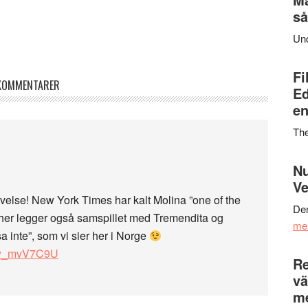
så
Un
Fi
KOMMENTARER
Ed
en
Th
Nu
Ve
evelse! New York Times har kalt Molina ”one of the
Den
n her legger også samspillet med Tremendita og
me
sa inte”, som vi sier her i Norge
97w_mvV7C9U
Re
vä
m