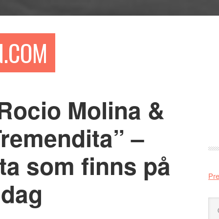
N.COM
Rocio Molina &
Pr
si
Tremendita” –
ta som finns på
Pre
idag
Sö
på