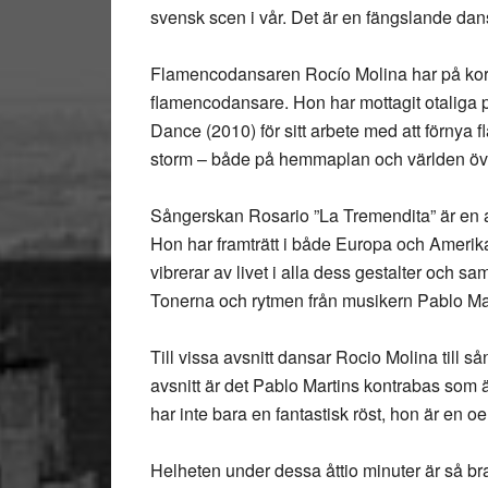
svensk scen i vår. Det är en fängslande da
Flamencodansaren Rocío Molina har på kort t
flamencodansare. Hon har mottagit otaliga pr
Dance (2010) för sitt arbete med att förnya 
storm – både på hemmaplan och världen öv
Sångerskan Rosario ”La Tremendita” är en
Hon har framträtt i både Europa och Amerik
vibrerar av livet i alla dess gestalter och s
Tonerna och rytmen från musikern Pablo Mar
Till vissa avsnitt dansar Rocio Molina till s
avsnitt är det Pablo Martins kontrabas som
har inte bara en fantastisk röst, hon är en oerh
Helheten under dessa åttio minuter är så bra,