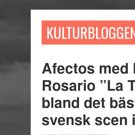
Hoppa
Hoppa
Hoppa
till
till
till
huvudinnehåll
det
sidfot
KULTURBLOGGE
primära
sidofältet
Afectos med 
Rosario ”La 
bland det bäs
svensk scen 