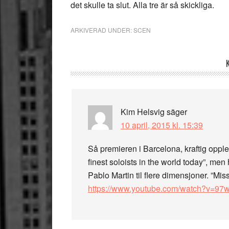
det skulle ta slut. Alla tre är så skickliga.
ARKIVERAD UNDER:
SCEN
Läsarkommentarer
Kim Helsvig
säger
10 april, 2015 kl. 15:39
Så premieren i Barcelona, kraftig oppl
finest soloists in the world today”, me
Pablo Martin til flere dimensjoner. ”Mis
https://www.youtube.com/watch?v=