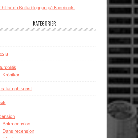
New
Toronto
 hittar du Kulturbloggen på Facebook.
Day
–
KATEGORIER
kan
vara
den
bästa
ervju
Spider-
Man
turpolitik
filmen
Krönikor
någonsin
teratur och konst
sik
cension
Bokrecension
Dans recension