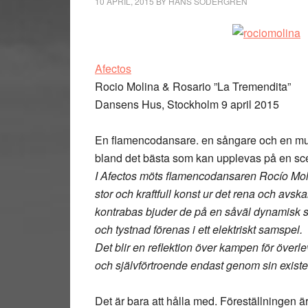
10 APRIL, 2015
BY
HANS SÖDERGREN
Afectos
Rocio Molina & Rosario ”La Tremendita”
Dansens Hus, Stockholm 9 april 2015
En flamencodansare. en sångare och en mus
bland det bästa som kan upplevas på en scen
I Afectos möts flamencodansaren Rocío Mol
stor och kraftfull konst ur det rena och av
kontrabas bjuder de på en såväl dynamisk so
och tystnad förenas i ett elektriskt samspel.
Det blir en reflektion över kampen för överl
och självförtroende endast genom sin existe
Det är bara att hålla med. Föreställningen ä