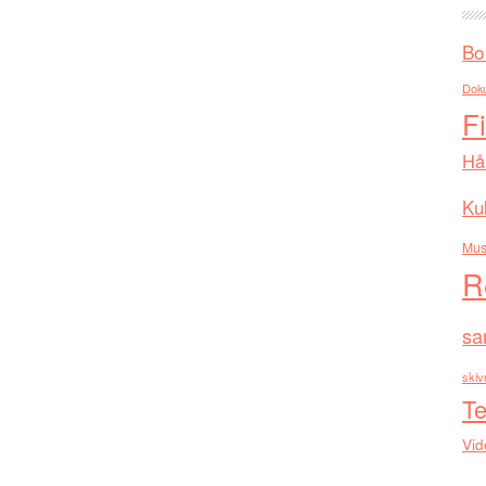
Bo
Dok
F
Hå
Kul
Mus
R
sa
skiv
Te
Vid