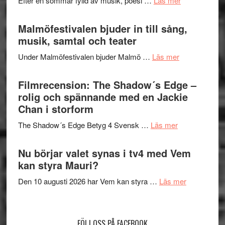
Efter en sommar fylld av musik, poesi …
Läs mer
och
terräng
Lena
ger
Endre,
Malmöfestivalen bjuder in till sång,
mycket
Hannes
musik, samtal och teater
att
Meidal
tänka
om
Under Malmöfestivalen bjuder Malmö …
Läs mer
och
på
Malmöfestiva
Roland
bjuder
Filmrecension: The Shadow´s Edge –
Pöntinen
in
rolig och spännande med en Jackie
avslutar
till
Chan i storform
Scensommar
sång,
på
om
The Shadow´s Edge Betyg 4 Svensk …
Läs mer
musik,
Artipelag
Filmrecension
samtal
The
Nu börjar valet synas i tv4 med Vem
och
Shadow
kan styra Mauri?
teater
´s
om
Den 10 augusti 2026 har Vem kan styra …
Läs mer
Edge
Nu
–
börjar
rolig
valet
och
FÖLJ OSS PÅ FACEBOOK