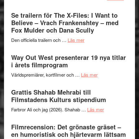
Ystad
Park
Swede
Se trailern för The X-Files: I Want to
–
Jazz
Believe – Vrach Frankenshtey – med
en
Festiva
Fox Mulder och Dana Scully
helt
2026
lysande
om
Den officiella trailern och …
Läs mer
–
kväll
Se
II
trailern
Way Out West presenterar 19 nya titlar
Internat
för
i årets filmprogram
storhet
The
och
om
Världspremiärer, kortfilmer och …
Läs mer
X-
samarb
Way
Files:
Out
Grattis Shahab Mehrabi till
I
West
Filmstadens Kulturs stipendium
Want
presenterar
to
om
Farbror Ali och jag (2026). Shahab …
Läs mer
19
Believe
Grattis
nya
–
Shahab
Filmrecension: Det grönaste gräset –
titlar
Vrach
Mehrabi
en humoristisk och hjärtevarm lättsam
i
Frankenshtey
till