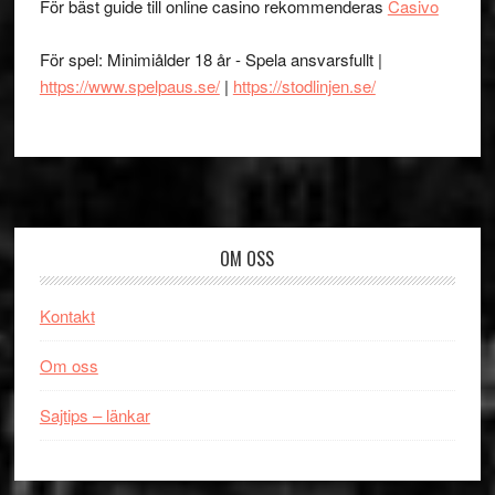
För bäst guide till online casino rekommenderas
Casivo
För spel: Minimiålder 18 år - Spela ansvarsfullt |
https://www.spelpaus.se/
|
https://stodlinjen.se/
Footer
OM OSS
Kontakt
Om oss
Sajtips – länkar