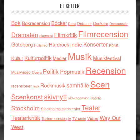
ETIKETTER
Bok
Böcker
Bokrecension
Deckare
Debaser
Dokumentär
Dans
Filmrecension
Dramaten
Filmkritik
ekonomi
indie
Konserter
Göteborg
Hårdrock
Konst
Hultsfred
Musik
Kulturpolitik
Musikfestival
Kultur
Medier
Recension
Politik
Popmusik
Musikvideo
Opera
Scen
samhälle
Rockmusik
recensioner
rock
skivnytt
Scenkonst
skivrecension
Spotify
Teater
Stockholm
Stockholms stadsteater
Teaterkritik
Way Out
tv
Video
Teaterrecension
TV-serie
West