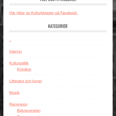
synas
spännande
i
med
Här hittar du Kulturbloggen på Facebook.
tv4
en
med
Jackie
KATEGORIER
Vem
Chan
kan
i
styra
..
storform
Mauri?
Intervju
Kulturpolitik
Krönikor
Litteratur och konst
Musik
Recension
Bokrecension