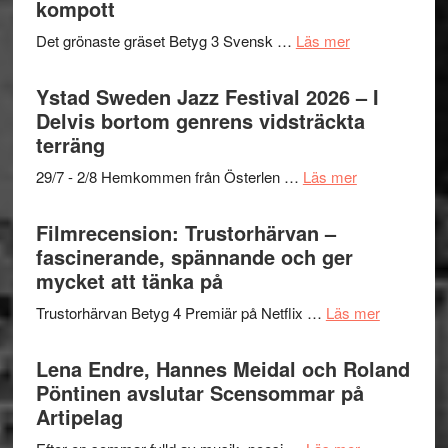
kompott
årets
–
Filmstadens
filmprogram
med
om
Det grönaste gräset Betyg 3 Svensk …
Läs mer
Kulturs
Fox
Filmrecension:
stipendium
Mulder
Det
Ystad Sweden Jazz Festival 2026 – I
och
grönaste
Delvis bortom genrens vidsträckta
Dana
gräset
terräng
Scully
–
om
29/7 - 2/8 Hemkommen från Österlen …
Läs mer
en
Ystad
humoristisk
Sweden
Filmrecension: Trustorhärvan –
och
Jazz
fascinerande, spännande och ger
hjärtevarm
Festival
mycket att tänka på
lättsam
2026
kompott
om
Trustorhärvan Betyg 4 Premiär på Netflix …
Läs mer
–
Filmrecens
I
Trustorhä
Lena Endre, Hannes Meidal och Roland
Delvis
–
Pöntinen avslutar Scensommar på
bortom
fascineran
Artipelag
genrens
spännand
vidsträckta
om