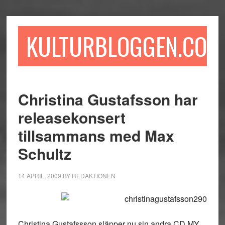
Hoppa
Hoppa
Hoppa
till
till
till
huvudinnehåll
det
sidfot
KULTURBLOGGEN.COM
primära
sidofältet
Christina Gustafsson har
releasekonsert
tillsammans med Max
Schultz
14 APRIL, 2009
BY
REDAKTIONEN
Christina Gustafssson släpper nu sin andra CD MY