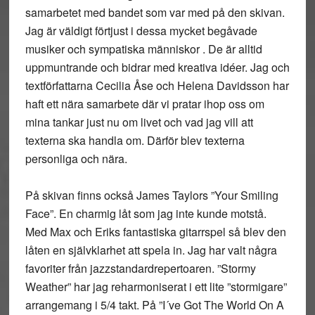
samarbetet med bandet som var med på den skivan.
Jag är väldigt förtjust i dessa mycket begåvade
musiker och sympatiska människor . De är alltid
uppmuntrande och bidrar med kreativa idéer. Jag och
textförfattarna Cecilia Åse och Helena Davidsson har
haft ett nära samarbete där vi pratar ihop oss om
mina tankar just nu om livet och vad jag vill att
texterna ska handla om. Därför blev texterna
personliga och nära.
På skivan finns också James Taylors ”Your Smiling
Face”. En charmig låt som jag inte kunde motstå.
Med Max och Eriks fantastiska gitarrspel så blev den
låten en självklarhet att spela in. Jag har valt några
favoriter från jazzstandardrepertoaren. ”Stormy
Weather” har jag reharmoniserat i ett lite ”stormigare”
arrangemang i 5/4 takt. På ”I´ve Got The World On A