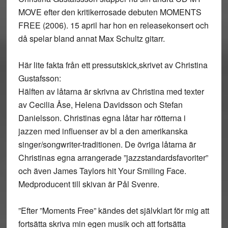
MOVE efter den kritikerrosade debuten MOMENTS
FREE (2006). 15 april har hon en releasekonsert och
då spelar bland annat Max Schultz gitarr.
Här lite fakta från ett pressutskick,skrivet av Christina
Gustafsson:
Hälften av låtarna är skrivna av Christina med texter
av Cecilia Åse, Helena Davidsson och Stefan
Danielsson. Christinas egna låtar har rötterna i
jazzen med influenser av bl a den amerikanska
singer/songwriter-traditionen. De övriga låtarna är
Christinas egna arrangerade ”jazzstandardsfavoriter”
och även James Taylors hit Your Smiling Face.
Medproducent till skivan är Pål Svenre.
”Efter ”Moments Free” kändes det självklart för mig att
fortsätta skriva min egen musik och att fortsätta