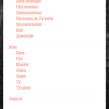
Dans recension
Filmrecension
Operarecension
Recension av TV-serier
Skivrecensioner
Spel
Teaterkritik
Scen
Dans
Film
Musikal
Opera
Teater
TV
TV-serier
Toppnytt