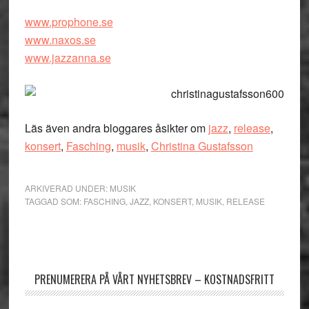
www.prophone.se
www.naxos.se
www.jazzanna.se
Läs även andra bloggares åsikter om
jazz
,
release
,
konsert
,
Fasching
,
musik
,
Christina Gustafsson
ARKIVERAD UNDER:
MUSIK
TAGGAD SOM:
FASCHING
,
JAZZ
,
KONSERT
,
MUSIK
,
RELEASE
Primärt
sidofält
PRENUMERERA PÅ VÅRT NYHETSBREV – KOSTNADSFRITT