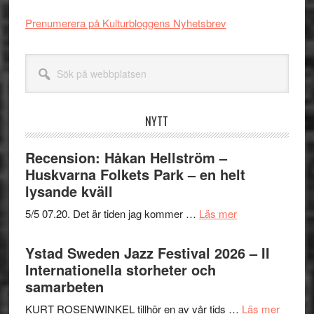
Prenumerera på Kulturbloggens Nyhetsbrev
Sök
på
webbplatsen
NYTT
Recension: Håkan Hellström –
Huskvarna Folkets Park – en helt
lysande kväll
om
5/5 07.20. Det är tiden jag kommer …
Läs mer
Recension:
Håkan
Ystad Sweden Jazz Festival 2026 – II
Hellström
Internationella storheter och
–
samarbeten
Huskvarna
om
KURT ROSENWINKEL tillhör en av vår tids …
Läs mer
Folkets