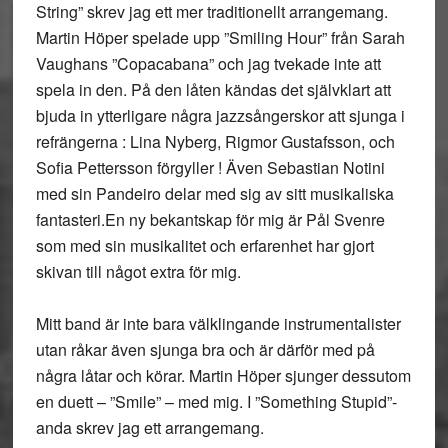
String” skrev jag ett mer traditionellt arrangemang.
Martin Höper spelade upp ”Smiling Hour” från Sarah
Vaughans ”Copacabana” och jag tvekade inte att
spela in den. På den låten kändas det självklart att
bjuda in ytterligare några jazzsångerskor att sjunga i
refrängerna : Lina Nyberg, Rigmor Gustafsson, och
Sofia Pettersson förgyller ! Även Sebastian Notini
med sin Pandeiro delar med sig av sitt musikaliska
fantasteri.En ny bekantskap för mig är Pål Svenre
som med sin musikalitet och erfarenhet har gjort
skivan till något extra för mig.
Mitt band är inte bara välklingande instrumentalister
utan råkar även sjunga bra och är därför med på
några låtar och körar. Martin Höper sjunger dessutom
en duett – ”Smile” – med mig. I ”Something Stupid”-
anda skrev jag ett arrangemang.