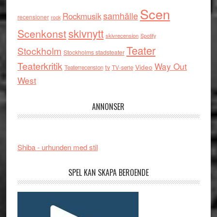
Scen
samhälle
Rockmusik
recensioner
rock
skivnytt
Scenkonst
skivrecension
Spotify
Teater
Stockholm
Stockholms stadsteater
Teaterkritik
Way Out
tv
Video
Teaterrecension
TV-serie
West
ANNONSER
Shiba - urhunden med stil
SPEL KAN SKAPA BEROENDE