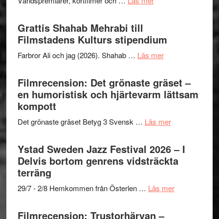
Världspremiärer, kortfilmer och …
Läs mer
X-
samarb
Way
Files:
Out
Grattis Shahab Mehrabi till
I
West
Filmstadens Kulturs stipendium
Want
presenterar
to
om
Farbror Ali och jag (2026). Shahab …
Läs mer
19
Believe
Grattis
nya
–
Shahab
Filmrecension: Det grönaste gräset –
titlar
Vrach
Mehrabi
en humoristisk och hjärtevarm lättsam
i
Frankenshtey
till
kompott
årets
–
Filmstadens
filmprogram
med
om
Det grönaste gräset Betyg 3 Svensk …
Läs mer
Kulturs
Fox
Filmrecension:
stipendium
Mulder
Det
Ystad Sweden Jazz Festival 2026 – I
och
grönaste
Delvis bortom genrens vidsträckta
Dana
gräset
terräng
Scully
–
om
29/7 - 2/8 Hemkommen från Österlen …
Läs mer
en
Ystad
humoristisk
Sweden
Filmrecension: Trustorhärvan –
och