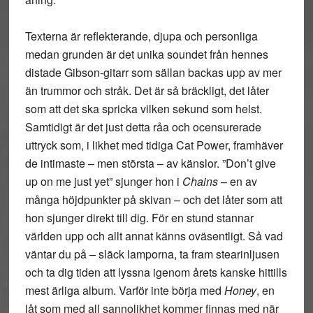
Texterna är reflekterande, djupa och personliga
medan grunden är det unika soundet från hennes
distade Gibson-gitarr som sällan backas upp av mer
än trummor och stråk. Det är så bräckligt, det låter
som att det ska spricka vilken sekund som helst.
Samtidigt är det just detta råa och ocensurerade
uttryck som, i likhet med tidiga Cat Power, framhäver
de intimaste – men största – av känslor. ”Don’t give
up on me just yet” sjunger hon i
Chains
– en av
många höjdpunkter på skivan – och det låter som att
hon sjunger direkt till dig. För en stund stannar
världen upp och allt annat känns oväsentligt. Så vad
väntar du på – släck lamporna, ta fram stearinljusen
och ta dig tiden att lyssna igenom årets kanske hittills
mest ärliga album. Varför inte börja med
Honey
, en
låt som med all sannolikhet kommer finnas med när