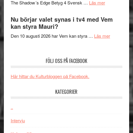
om
The Shadow´s Edge Betyg 4 Svensk …
Läs mer
musik,
Artipelag
Filmrecension
samtal
The
Nu börjar valet synas i tv4 med Vem
och
Shadow
kan styra Mauri?
teater
´s
om
Den 10 augusti 2026 har Vem kan styra …
Läs mer
Edge
Nu
–
börjar
rolig
valet
och
FÖLJ OSS PÅ FACEBOOK
synas
spännande
i
med
Här hittar du Kulturbloggen på Facebook.
tv4
en
med
Jackie
KATEGORIER
Vem
Chan
kan
i
styra
..
storform
Mauri?
Intervju