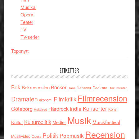
Musikal
Opera
Teater
TV
TV-serier
Toppnytt
ETIKETTER
Bok
Böcker
Bokrecension
Deckare
Debaser
Dokumentär
Dans
Filmrecension
Dramaten
Filmkritik
ekonomi
indie
Konserter
Göteborg
Hårdrock
Konst
Hultsfred
Musik
Kulturpolitik
Musikfestival
Kultur
Medier
Recension
Politik
Popmusik
Musikvideo
Opera