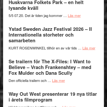
Huskvarna Folkets Park – en helt
lysande kväll
om
5/5 07.20. Det är tiden jag kommer …
Läs mer
Recension:
Håkan
Ystad Sweden Jazz Festival 2026 – II
Hellström
Internationella storheter och
–
samarbeten
Huskvarna
om
KURT ROSENWINKEL tillhör en av vår tids …
Läs mer
Folkets
Ystad
Park
Swede
Se trailern för The X-Files: I Want to
–
Jazz
Believe – Vrach Frankenshtey – med
en
Festiva
Fox Mulder och Dana Scully
helt
2026
lysande
om
Den officiella trailern och …
Läs mer
–
kväll
Se
II
trailern
Way Out West presenterar 19 nya titlar
Internat
för
i årets filmprogram
storhet
The
och
om