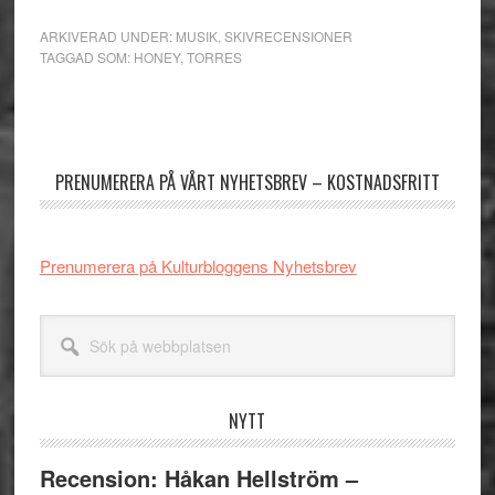
ARKIVERAD UNDER:
MUSIK
,
SKIVRECENSIONER
TAGGAD SOM:
HONEY
,
TORRES
Primärt
sidofält
PRENUMERERA PÅ VÅRT NYHETSBREV – KOSTNADSFRITT
Prenumerera på Kulturbloggens Nyhetsbrev
Sök
på
webbplatsen
NYTT
Recension: Håkan Hellström –