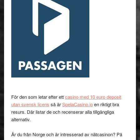
För den som letar efter ett
casino med 10 euro deposit
utan svensk licens
så är
SpelaCasino.io
en riktigt bra
resurs. Där listar de och recenserar alla tillgängliga
alternativ.
Är du från Norge och är intresserad av nätcasinon? På