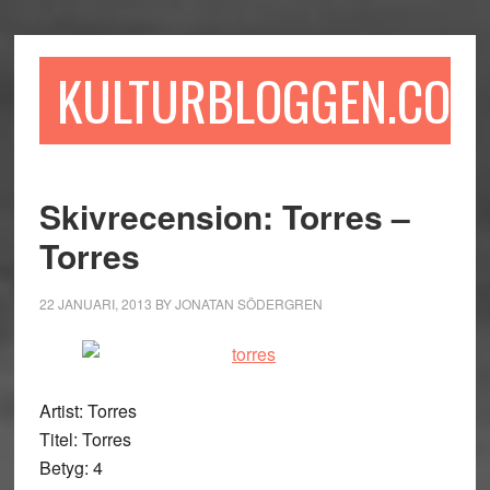
Hoppa
Hoppa
Hoppa
till
till
till
huvudinnehåll
det
sidfot
KULTURBLOGGEN.COM
primära
sidofältet
Skivrecension: Torres –
Torres
22 JANUARI, 2013
BY
JONATAN SÖDERGREN
Artist: Torres
Titel: Torres
Betyg: 4