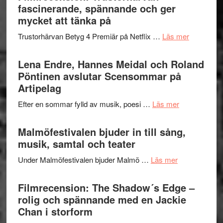
Jazz
fascinerande, spännande och ger
hjärtevarm
Festival
mycket att tänka på
lättsam
2026
kompott
om
Trustorhärvan Betyg 4 Premiär på Netflix …
Läs mer
–
Filmrecens
I
Trustorhä
Lena Endre, Hannes Meidal och Roland
Delvis
–
Pöntinen avslutar Scensommar på
bortom
fascineran
Artipelag
genrens
spännand
vidsträckta
om
Efter en sommar fylld av musik, poesi …
Läs mer
och
terräng
Lena
ger
Endre,
Malmöfestivalen bjuder in till sång,
mycket
Hannes
musik, samtal och teater
att
Meidal
tänka
om
Under Malmöfestivalen bjuder Malmö …
Läs mer
och
på
Malmöfestiva
Roland
bjuder
Filmrecension: The Shadow´s Edge –
Pöntinen
in
rolig och spännande med en Jackie
avslutar
till
Chan i storform
Scensommar
sång,
på