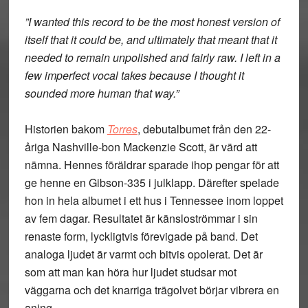
”I wanted this record to be the most honest version of
itself that it could be, and ultimately that meant that it
needed to remain unpolished and fairly raw. I left in a
few imperfect vocal takes because I thought it
sounded more human that way.”
Historien bakom
Torres
, debutalbumet från den 22-
åriga Nashville-bon Mackenzie Scott, är värd att
nämna. Hennes föräldrar sparade ihop pengar för att
ge henne en Gibson-335 i julklapp. Därefter spelade
hon in hela albumet i ett hus i Tennessee inom loppet
av fem dagar. Resultatet är känsloströmmar i sin
renaste form, lyckligtvis förevigade på band. Det
analoga ljudet är varmt och bitvis opolerat. Det är
som att man kan höra hur ljudet studsar mot
väggarna och det knarriga trägolvet börjar vibrera en
aning.