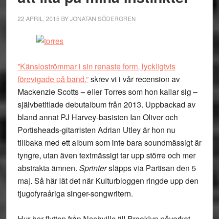
22 APRIL, 2015
BY
JONATAN SÖDERGREN
”Känsloströmmar i sin renaste form, lyckligtvis
förevigade på band,”
skrev vi i vår recension av
Mackenzie Scotts – eller Torres som hon kallar sig –
självbetitlade debutalbum från 2013. Uppbackad av
bland annat PJ Harvey-basisten Ian Oliver och
Portisheads-gitarristen Adrian Utley är hon nu
tillbaka med ett album som inte bara soundmässigt är
tyngre, utan även textmässigt tar upp större och mer
abstrakta ämnen.
Sprinter
släpps via Partisan den 5
maj. Så här lät det när Kulturbloggen ringde upp den
tjugofyraåriga singer-songwritern.
Hur har flytten från Nashville till Brooklyn påverkat