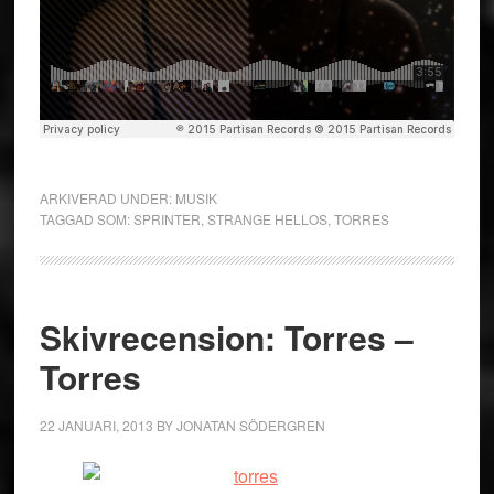
ARKIVERAD UNDER:
MUSIK
TAGGAD SOM:
SPRINTER
,
STRANGE HELLOS
,
TORRES
Skivrecension: Torres –
Torres
22 JANUARI, 2013
BY
JONATAN SÖDERGREN