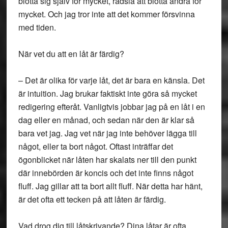
blotta sig själv för mycket, rädsla att blotta andra för
mycket. Och jag tror inte att det kommer försvinna
med tiden.
När vet du att en låt är färdig?
– Det är olika för varje låt, det är bara en känsla. Det
är intuition. Jag brukar faktiskt inte göra så mycket
redigering efteråt. Vanligtvis jobbar jag på en låt i en
dag eller en månad, och sedan när den är klar så
bara vet jag. Jag vet när jag inte behöver lägga till
något, eller ta bort något. Oftast inträffar det
ögonblicket när låten har skalats ner till den punkt
där innebörden är koncis och det inte finns något
fluff. Jag gillar att ta bort allt fluff. När detta har hänt,
är det ofta ett tecken på att låten är färdig.
Vad drog dig till låtskrivande? Dina låtar är ofta