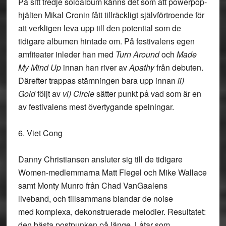
På sitt tredje soloalbum känns det som att powerpop-
hjälten Mikal Cronin fått tillräckligt självförtroende för
att verkligen leva upp till den potential som de
tidigare albumen hintade om. På festivalens egen
amfiteater inleder han med
Turn Around
och
Made
My Mind Up
innan han river av
Apathy
från debuten.
Därefter trappas stämningen bara upp innan
ii)
Gold
följt av
vi) Circle
sätter punkt på vad som är en
av festivalens mest övertygande spelningar.
6. Viet Cong
Danny Christiansen ansluter sig till de tidigare
Women-medlemmarna Matt Flegel och Mike Wallace
samt Monty Munro från Chad VanGaalens
liveband, och tillsammans blandar de noise
med komplexa, dekonstruerade melodier. Resultatet:
den bästa postpunken på länge. Låtar som