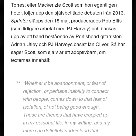
Torres, eller Mackenzie Scott som hon egentligen
heter, följer upp den självbetitlade debuten från 2013.
Sprinter
släpps den 18 maj, producerades Rob Ellis
(som tidigare arbetat med PJ Harvey) och backas
upp av ett band bestående av Portishead-gitarristen
Adrian Utley och PJ Harveys basist Ian Oliver. Så här
säger Scott, som själv är ett adoptivbarn, om
texternas innehåll:
”Whether it be abandonment, or fear of
rejection, or perhaps inability to connect
with people, comes down to that fear of
isolation, of not being good enough.
Those are themes that have cropped up
in my personal life, in my writing, and my
mom can definitely understand that