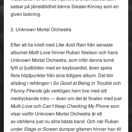
satsar på jämställdhet känns Sleater-Kinney som en
given bokning.
2. Unknown Mortal Orchestra
Efter att ha inlett med
Like Acid Rain
från senaste
albumet
Multi-Love
hinner Ruban Nielson och hans
Unknown Mortal Orchestra, som inför denna turné
fyllt ut ljudbilden med en keyboardist, även spela
flera höjdpunkter från sina tidigare album. Det blir
allsång i refrängen i
So Good at Being in Trouble
och
Ffunny Ffrends
går verkligen hem live med sitt
medryckande intro — även om det är finalen med just
Multi-Love
och
Can’t Keep Checking My Phone
som
visar varför Unknown Mortal Orchestra är ett
av världens just nu allra bästa band. Och när Ruban
under
Stage or Screen
dumpar gitarren hinner han till