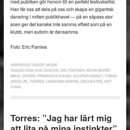
med publiken gör honom till en perfekt festivalartist.
Han får oss att dela på oss och skapa en gigantisk
dansring i mitten publikhavet — på en såpass stor
scen ger det kanske inte samma effekt som på en
klubb, men euforin är densamma.
Foto: Eric Pamies
ARKIVERAD UNDER:
MUSIK
TAGGAD SOM:
DAN DEACON
,
DIIV
,
FOXYGEN
,
KEVIN MORBY
,
MIKAL CRONIN
,
PRIMAVERA SOUND
,
SLEATER-KINNEY
,
TOBIAS
JESSO JR.
,
TORRES
,
UNKNOWN MORTAL ORCHESTRA
,
VIET
CONG
Torres: ”Jag har lärt mig
att lita på mina instinkter”