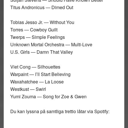
Titus Andronicus — Dimed Out
Tobias Jesso Jr. — Without You
Torres — Cowboy Guilt
Twerps — Simple Feelings
Unknown Mortal Orchestra — Multi-Love
U.S. Girls — Damn That Valley
Viet Cong — Silhouettes
Warpaint — I’ll Start Believing
Waxahatchee — La Loose
Westkust — Swirl
Yumi Zouma — Song for Zoe & Gwen
Du kan lyssna på samtliga trettio låtar via Spotify: