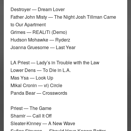
Destroyer — Dream Lover
Father John Misty — The Night Josh Tillman Came
to Our Apartment
Grimes — REALiTi (Demo)
Hudson Mohawke — Ryderz
Joanna Gruesome — Last Year
LA Priest — Lady’s in Trouble with the Law
Lower Dens — To Die in L.A.
Mas Ysa — Look Up
Mikal Cronin — vi) Circle
Panda Bear — Crosswords
Priest — The Game
Shamir — Call It Off
Sleater-Kinney — A New Wave
Sufjan Stevens — Should Have Known Better