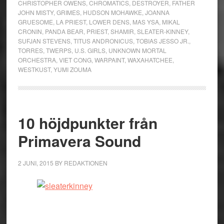
CHRISTOPHER OWENS
,
CHROMATICS
,
DESTROYER
,
FATHER
JOHN MISTY
,
GRIMES
,
HUDSON MOHAWKE
,
JOANNA
GRUESOME
,
LA PRIEST
,
LOWER DENS
,
MAS YSA
,
MIKAL
CRONIN
,
PANDA BEAR
,
PRIEST
,
SHAMIR
,
SLEATER-KINNEY
,
SUFJAN STEVENS
,
TITUS ANDRONICUS
,
TOBIAS JESSO JR.
,
TORRES
,
TWERPS
,
U.S. GIRLS
,
UNKNOWN MORTAL
ORCHESTRA
,
VIET CONG
,
WARPAINT
,
WAXAHATCHEE
,
WESTKUST
,
YUMI ZOUMA
10 höjdpunkter från
Primavera Sound
2 JUNI, 2015
BY
REDAKTIONEN