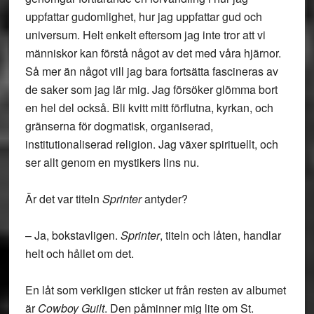
uppfattar gudomlighet, hur jag uppfattar gud och
universum. Helt enkelt eftersom jag inte tror att vi
människor kan förstå något av det med våra hjärnor.
Så mer än något vill jag bara fortsätta fascineras av
de saker som jag lär mig. Jag försöker glömma bort
en hel del också. Bli kvitt mitt förflutna, kyrkan, och
gränserna för dogmatisk, organiserad,
institutionaliserad religion. Jag växer spirituellt, och
ser allt genom en mystikers lins nu.
Är det var titeln
Sprinter
antyder?
– Ja, bokstavligen.
Sprinter
, titeln och låten, handlar
helt och hållet om det.
En låt som verkligen sticker ut från resten av albumet
är
Cowboy Guilt
. Den påminner mig lite om St.