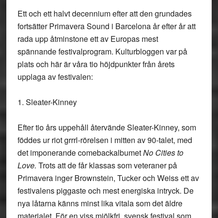
Ett och ett halvt decennium efter att den grundades
fortsätter Primavera Sound i Barcelona år efter år att
rada upp åtminstone ett av Europas mest
spännande festivalprogram. Kulturbloggen var på
plats och här är våra tio höjdpunkter från årets
upplaga av festivalen:
1. Sleater-Kinney
Efter tio års uppehåll återvände Sleater-Kinney, som
föddes ur riot grrrl-rörelsen i mitten av 90-talet, med
det imponerande comebackalbumet
No Cities to
Love.
Trots att de får klassas som veteraner på
Primavera inger Brownstein, Tucker och Weiss ett av
festivalens piggaste och mest energiska intryck. De
nya låtarna känns minst lika vitala som det äldre
materialet. För en viss mjölkfri, svensk festival som