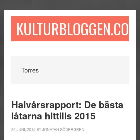
Hoppa
Hoppa
Hoppa
till
till
till
huvudinnehåll
det
sidfot
KULTURBLOGGEN.COM
primära
sidofältet
Torres
Halvårsrapport: De bästa
låtarna hittills 2015
26 JUNI, 2015
BY
JONATAN SÖDERGREN