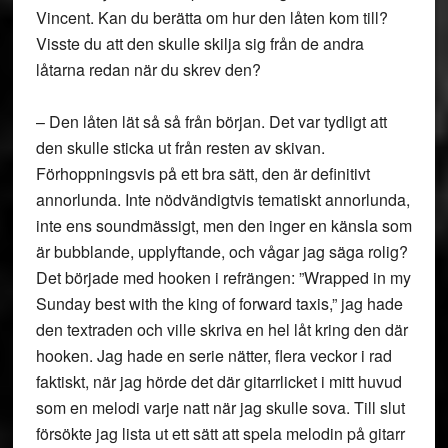
Vincent. Kan du berätta om hur den låten kom till?
Visste du att den skulle skilja sig från de andra
låtarna redan när du skrev den?
– Den låten lät så så från början. Det var tydligt att
den skulle sticka ut från resten av skivan.
Förhoppningsvis på ett bra sätt, den är definitivt
annorlunda. Inte nödvändigtvis tematiskt annorlunda,
inte ens soundmässigt, men den inger en känsla som
är bubblande, upplyftande, och vågar jag säga rolig?
Det började med hooken i refrängen: ”Wrapped in my
Sunday best with the king of forward taxis,” jag hade
den textraden och ville skriva en hel låt kring den där
hooken. Jag hade en serie nätter, flera veckor i rad
faktiskt, när jag hörde det där gitarrlicket i mitt huvud
som en melodi varje natt när jag skulle sova. Till slut
försökte jag lista ut ett sätt att spela melodin på gitarr