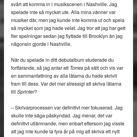
svårt att komma in i musikscenen i Nashville. Jag
spelade inte så mycket ute. Alla mina vänner var
musiker där, men jag kunde inte komma ut och spela
så mycket som jag hade velat. Jag tror att jag har gett
fler spelningar sedan jag flyttade till Brooklyn än jag
någonsin gjorde i Nashville.
När du spelade in ditt debutalbum studerade du
fortfarande, så jag antar att
Torres
på sätt och vis var
en sammanfattning av alla låtarna du hade skrivit
fram till dess. Var det mer stressigt att skriva låtarna
till
Sprinter
?
– Skrivarprocessen var definitivt mer fokuserad. Jag
skulle inte säga påskyndad. Jag menar, det var
definitivt utlämnande, men enbart eftersom jag visste
att jag inte kunde ta fyra år på mig att skriva ett nytt