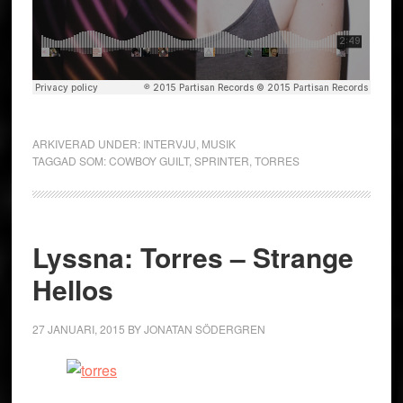
ARKIVERAD UNDER:
INTERVJU
,
MUSIK
TAGGAD SOM:
COWBOY GUILT
,
SPRINTER
,
TORRES
Lyssna: Torres – Strange
Hellos
27 JANUARI, 2015
BY
JONATAN SÖDERGREN