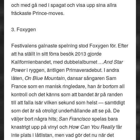
och med gå ned i spagat och visa upp sina allra
fräckaste Prince-moves.
3. Foxygen
Festivalens galnaste spelning stod Foxygen för. Efter
att ha ställt in sitt förra besök 2013 gjorde
Kalifornienbandet, med dubbelalbumet
…And Star
Power
i ryggen, äntligen Primaveradebut. I andra
låten,
On Blue Mountain
, dansar sångaren Sam
France som en manisk ringledare, han är bortom all
kontroll och det känns som att bandet är på randen
till att falla isär vilken sekund som helst — samtidigt
som det är så otroligt underhållande att se på. De
väljer bort några hits;
San Francisco
spelas bara
knastrigt upp på vinyl och
How Can You Really
får
inte plats i låtlistan, men vad gör det nu när det