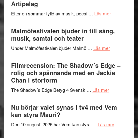
fascineran
Artipelag
genrens
spännand
vidsträckta
om
Efter en sommar fylld av musik, poesi …
Läs mer
och
terräng
Lena
ger
Endre,
Malmöfestivalen bjuder in till sång,
mycket
Hannes
musik, samtal och teater
att
Meidal
tänka
om
Under Malmöfestivalen bjuder Malmö …
Läs mer
och
på
Malmöfestiva
Roland
bjuder
Filmrecension: The Shadow´s Edge –
Pöntinen
in
rolig och spännande med en Jackie
avslutar
till
Chan i storform
Scensommar
sång,
på
om
The Shadow´s Edge Betyg 4 Svensk …
Läs mer
musik,
Artipelag
Filmrecension
samtal
The
Nu börjar valet synas i tv4 med Vem
och
Shadow
kan styra Mauri?
teater
´s
om
Den 10 augusti 2026 har Vem kan styra …
Läs mer
Edge
Nu
–