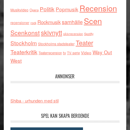
Recension
Politik
Popmusik
Musikvideo
Opera
Scen
samhälle
Rockmusik
recensioner
rock
skivnytt
Scenkonst
skivrecension
Spotify
Teater
Stockholm
Stockholms stadsteater
Teaterkritik
Way Out
tv
Video
Teaterrecension
TV-serie
West
ANNONSER
Shiba - urhunden med stil
SPEL KAN SKAPA BEROENDE