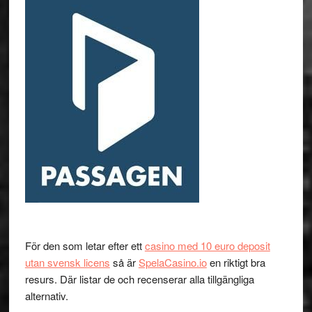
För den som letar efter ett
casino med 10 euro deposit
utan svensk licens
så är
SpelaCasino.io
en riktigt bra
resurs. Där listar de och recenserar alla tillgängliga
alternativ.