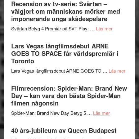
börjar
Recension av tv-serie: Svärtan –
rolig
valet
välgjort om människans mörker med
och
synas
imponerande unga skådespelare
spännande
i
med
om
Svärtan Betyg 4 Premiär på SVT Play: …
Läs mer
tv4
en
Recension
med
Jackie
av
Lars Vegas långfilmsdebut ARNE
Vem
Chan
tv-
GOES TO SPACE får världspremiär i
kan
i
serie:
Toronto
styra
storform
Svärtan
Mauri?
om
Lars Vegas långfilmsdebut ARNE GOES TO …
Läs mer
–
Lars
välgjort
Vegas
Filmrecension: Spider-Man: Brand New
om
långfi
Day – kan vara den bästa Spider-Man
människans
ARNE
filmen någonsin
mörker
GOES
med
om
Spider-Man: Brand New Day Betyg 5 …
Läs mer
TO
imponerande
Filmrecension
SPAC
unga
Spider-
40 års-jubileum av Queen Budapest
får
skådespelar
Man:
världs