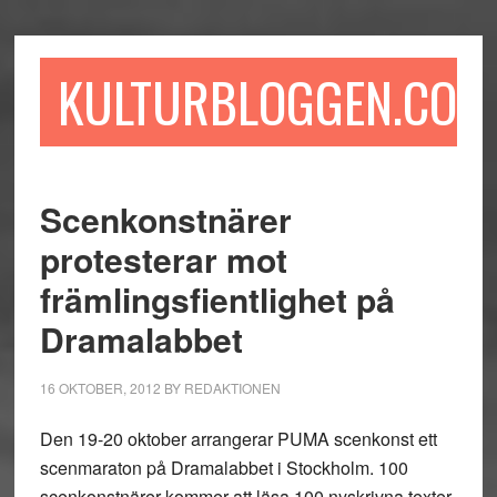
Hoppa
Hoppa
Hoppa
till
till
till
huvudinnehåll
det
sidfot
KULTURBLOGGEN.COM
primära
sidofältet
Scenkonstnärer
protesterar mot
främlingsfientlighet på
Dramalabbet
16 OKTOBER, 2012
BY
REDAKTIONEN
Den 19-20 oktober arrangerar PUMA scenkonst ett
scenmaraton på Dramalabbet i Stockholm. 100
scenkonstnärer kommer att läsa 100 nyskrivna texter