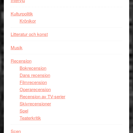
Intervju
Tucker
hyllar
Kulturpolitik
Miles
Krönikor
Davis
på
Litteratur och konst
Utopia
Musik
Recension
Bokrecension
Dans recension
Filmrecension
Operarecension
Recension av TV-serier
Skivrecensioner
Spel
Teaterkritik
Scen