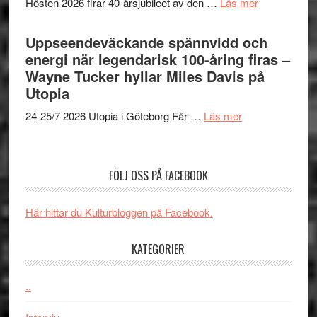
om
Hösten 2026 firar 40-årsjubileet av den …
Läs mer
Brand
i
40
New
Toront
års-
Uppseendeväckande spännvidd och
Day
jubileum
energi när legendarisk 100-åring firas –
–
av
Wayne Tucker hyllar Miles Davis på
kan
Queen
Utopia
vara
Budapest
den
om
24-25/7 2026 Utopia i Göteborg Får …
Läs mer
bästa
Uppseendeväck
Spider-
spännvidd
Man
och
FÖLJ OSS PÅ FACEBOOK
filmen
energi
någonsin
när
Här hittar du Kulturbloggen på Facebook.
legendarisk
100-
KATEGORIER
åring
firas
–
..
Wayne