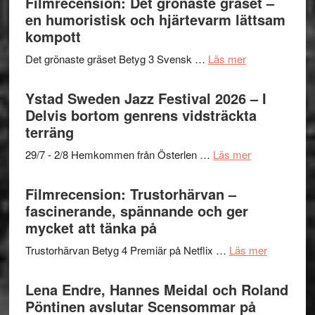
Filmrecension: Det grönaste gräset –
en humoristisk och hjärtevarm lättsam
kompott
om
Det grönaste gräset Betyg 3 Svensk …
Läs mer
Filmrecension:
Det
Ystad Sweden Jazz Festival 2026 – I
grönaste
Delvis bortom genrens vidsträckta
gräset
terräng
–
om
29/7 - 2/8 Hemkommen från Österlen …
Läs mer
en
Ystad
humoristisk
Sweden
Filmrecension: Trustorhärvan –
och
Jazz
fascinerande, spännande och ger
hjärtevarm
Festival
mycket att tänka på
lättsam
2026
kompott
om
Trustorhärvan Betyg 4 Premiär på Netflix …
Läs mer
–
Filmrecens
I
Trustorhä
Lena Endre, Hannes Meidal och Roland
Delvis
–
Pöntinen avslutar Scensommar på
bortom