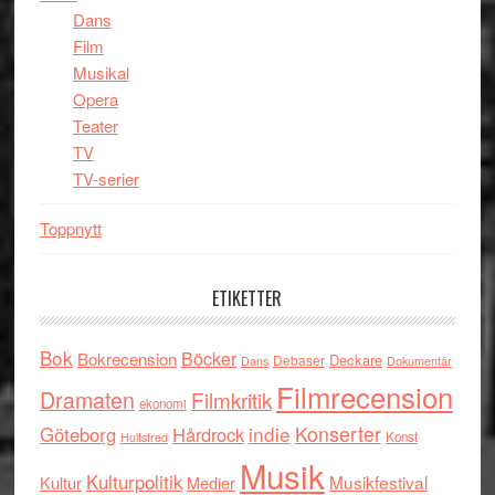
Dans
Film
Musikal
Opera
Teater
TV
TV-serier
Toppnytt
ETIKETTER
Bok
Böcker
Bokrecension
Deckare
Debaser
Dokumentär
Dans
Filmrecension
Dramaten
Filmkritik
ekonomi
indie
Konserter
Göteborg
Hårdrock
Konst
Hultsfred
Musik
Kulturpolitik
Musikfestival
Kultur
Medier