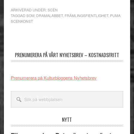
ARKIVERAD UNDER:
SCEN
TAGGAD SOM:
DRAMALABBET
,
FRÄMLINGSFIENTLIGHET
,
PUMA
SCENKONST
Primärt
sidofält
PRENUMERERA PÅ VÅRT NYHETSBREV – KOSTNADSFRITT
Prenumerera på Kulturbloggens Nyhetsbrev
Sök
på
webbplatsen
NYTT