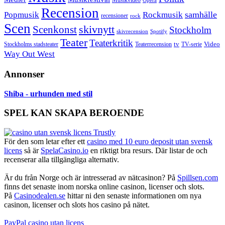
Musikvideo
Opera
Recension
samhälle
Popmusik
Rockmusik
recensioner
rock
Scen
skivnytt
Scenkonst
Stockholm
skivrecension
Spotify
Teater
Teaterkritik
Video
Stockholms stadsteater
tv
Teaterrecension
TV-serie
Way Out West
Annonser
Shiba - urhunden med stil
SPEL KAN SKAPA BEROENDE
För den som letar efter ett
casino med 10 euro deposit utan svensk
licens
så är
SpelaCasino.io
en riktigt bra resurs. Där listar de och
recenserar alla tillgängliga alternativ.
Är du från Norge och är intresserad av nätcasinon? På
Spillsen.com
finns det senaste inom norska online casinon, licenser och slots.
På
Casinodealen.se
hittar ni den senaste informationen om nya
casinon, licenser och slots hos casino på nätet.
PayPal casino utan licens