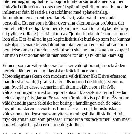
inte har någonting bättre för sig och inte orkar grotta ned sig mer
tänkvärda filmer) utan dras mer åt spänningsthrillern med blandade
influenser från klassiska skräckfilmer med splatterinslag.
Introduktionen är, rent berättartekniskt, välanvänd men ändå
personlig. Ett par som bråkar över sina ekonomiska problem, där
barnet helt ofrivilligt kommer i kläm, men som tur är dyker det upp
ett gyllene tillfälle just då i form av ”jobberbjudande” som kommer
lösa allt. Det är alltså inget kapitalistkritiskt budskap som har kunnat
ursköljas i senare tidens filmutbud utan enkom en språngbräda in i
berättelse om en före detta soldat som ska använda sina kunskaper i
hur man bäst dödar andra människor för att själv kunna klara sig.
Filmen, som är välproducerad och ser väldigt bra ut, är också den
perfekta länken mellan klassiska skräckfilmer som
Motorsågsmassakern och moderna våldsfilmer likt Drive eftersom
man först är väldigt grafiskt återhållsam med de blodiga scenerna
utan överlåter dessa scenarion till tittarna själva som får fylla
våldshandlingarna med sin egna fantasi i klassisk maner och sedan
helt släpper på tyglarna för vad som är ok att visa på film. Även om
våldshandlingarna faktiskt har bäring i handlingen och de båda
huvudkaraktärernas existens framstår de – rent filmhistoriska –
våldsamma tendenserna som ytterst meningsfulla till skillnad från
mycket annan skit som pressas ur moderna ”skräckfilmer” som mest
bara vill splasha på oavsett meningsfullhet.