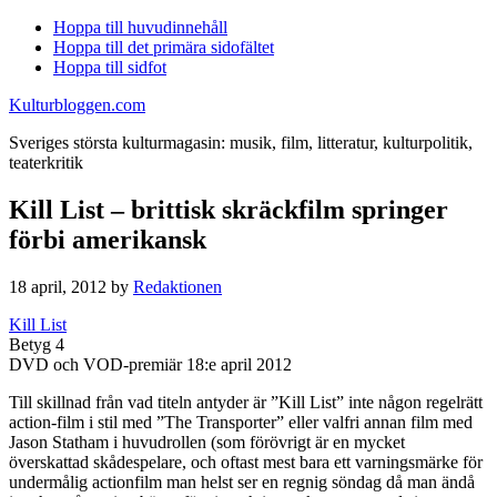
Hoppa till huvudinnehåll
Hoppa till det primära sidofältet
Hoppa till sidfot
Kulturbloggen.com
Sveriges största kulturmagasin: musik, film, litteratur, kulturpolitik,
teaterkritik
Kill List – brittisk skräckfilm springer
förbi amerikansk
18 april, 2012
by
Redaktionen
Kill List
Betyg 4
DVD och VOD-premiär 18:e april 2012
Till skillnad från vad titeln antyder är ”Kill List” inte någon regelrätt
action-film i stil med ”The Transporter” eller valfri annan film med
Jason Statham i huvudrollen (som förövrigt är en mycket
överskattad skådespelare, och oftast mest bara ett varningsmärke för
undermålig actionfilm man helst ser en regnig söndag då man ändå