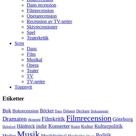
Dans recension
Filmrecension
Operarecension
Recension av TV-serier
Skivrecensioner
Spel
Teaterkritik
Scen
Dans
Film
Musikal
Opera
Teater
TV
TV-serier
Toppnytt
Etiketter
Bok
Bokrecension
Böcker
Deckare
Debaser
Dokumentär
Dans
Filmrecension
Dramaten
Filmkritik
Göteborg
ekonomi
Konserter
Hårdrock
indie
Kulturpolitik
Kultur
Konst
Hultsfred
Musik
Politik
Musikfestival
Medier