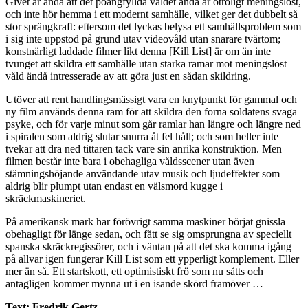
Givet är ändå att det poängfyllda våldet ändå är otroligt meningslöst,
och inte hör hemma i ett modernt samhälle, vilket ger det dubbelt så
stor sprängkraft: eftersom det lyckas belysa ett samhällsproblem som
i sig inte uppstod på grund utav videovåld utan snarare tvärtom;
konstnärligt laddade filmer likt denna [Kill List] är om än inte
tvunget att skildra ett samhälle utan starka ramar mot meningslöst
våld ändå intresserade av att göra just en sådan skildring.
Utöver att rent handlingsmässigt vara en knytpunkt för gammal och
ny film används denna ram för att skildra den forna soldatens svaga
psyke, och för varje minut som går ramlar han längre och längre ned
i spiralen som aldrig slutar snurra åt fel håll; och som heller inte
tvekar att dra ned tittaren tack vare sin anrika konstruktion. Men
filmen består inte bara i obehagliga våldsscener utan även
stämningshöjande användande utav musik och ljudeffekter som
aldrig blir plumpt utan endast en välsmord kugge i
skräckmaskineriet.
På amerikansk mark har förövrigt samma maskiner börjat gnissla
obehagligt för länge sedan, och fått se sig omsprungna av speciellt
spanska skräckregissörer, och i väntan på att det ska komma igång
på allvar igen fungerar Kill List som ett ypperligt komplement. Eller
mer än så. Ett startskott, ett optimistiskt frö som nu såtts och
antagligen kommer mynna ut i en isande skörd framöver …
Text: Fredrik Gertz