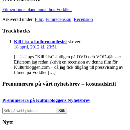
Filmen finns bland annat hos Voddler.
Arkiverad under:
Film
,
Filmrecension
,
Recension
Läsarkommentarer
Trackbacks
Kill List « kulturmanifestet
skriver:
18 april, 2012 kl. 23:51
[…] släpps ”Kill List” äntligen på DVD och VOD-tjänster.
Eftersom jag redan skrivit en recension av denna film för
Kulturbloggen.com – då jag fick tillgång till pressvisning av
filmen på Voddler […]
Primärt
Prenumerera på vårt nyhetsbrev – kostnadsfritt
sidofält
Prenumerera på Kulturbloggens Nyhetsbrev
Sök
på
webbplatsen
Nytt