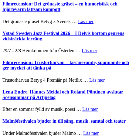
nya
Shahab
Filmrecension: Det grönaste gräset – en humoristisk och
–
titlar
Mehrabi
hjärtevarm lättsam kompott
Vrach
i
till
Frankenshtey
årets
Filmstadens
–
om
Det grönaste gräset Betyg 3 Svensk …
Läs mer
filmprogram
Kulturs
med
Filmrecension:
stipendium
Fox
Det
Ystad Sweden Jazz Festival 2026 – I Delvis bortom genrens
Mulder
grönaste
vidsträckta terräng
och
gräset
Dana
–
om
29/7 - 2/8 Hemkommen från Österlen …
Läs mer
Scully
en
Ystad
humoristisk
Sweden
Filmrecension: Trustorhärvan – fascinerande, spännande och
och
Jazz
ger mycket att tänka på
hjärtevarm
Festival
lättsam
2026
om
Trustorhärvan Betyg 4 Premiär på Netflix …
Läs mer
kompott
–
Filmrecension:
I
Trustorhärvan
Lena Endre, Hannes Meidal och Roland Pöntinen avslutar
Delvis
–
Scensommar på Artipelag
bortom
fascinerande,
genrens
spännande
om
Efter en sommar fylld av musik, poesi …
Läs mer
vidsträckta
och
Lena
terräng
ger
Endre,
Malmöfestivalen bjuder in till sång, musik, samtal och teater
mycket
Hannes
att
Meidal
om
Under Malmöfestivalen bjuder Malmö …
Läs mer
tänka