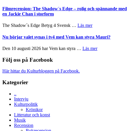
och
Malmöfestivalen
på
Roland
bjuder
Filmrecension: The Shadow´s Edge – rolig och spännande med
Pöntinen
in
en Jackie Chan i storform
avslutar
till
Scensommar
sång,
om
The Shadow´s Edge Betyg 4 Svensk …
Läs mer
på
musik,
Filmrecension:
Artipelag
samtal
The
Nu börjar valet synas i tv4 med Vem kan styra Mauri?
och
Shadow
teater
´s
om
Den 10 augusti 2026 har Vem kan styra …
Läs mer
Edge
Nu
–
börjar
Följ oss på Facebook
rolig
valet
och
synas
Här hittar du Kulturbloggen på Facebook.
spännande
i
med
tv4
Kategorier
en
med
Jackie
Vem
Chan
..
kan
i
Intervju
styra
storform
Kulturpolitik
Mauri?
Krönikor
Litteratur och konst
Musik
Recension
Bokrecension