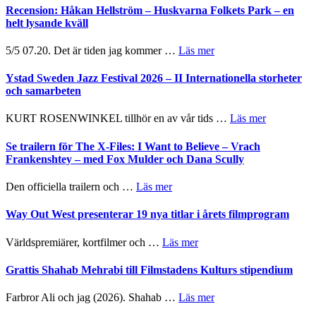
Recension: Håkan Hellström – Huskvarna Folkets Park – en
helt lysande kväll
om
5/5 07.20. Det är tiden jag kommer …
Läs mer
Recension:
Håkan
Ystad Sweden Jazz Festival 2026 – II Internationella storheter
Hellström
och samarbeten
–
Huskvarna
om
KURT ROSENWINKEL tillhör en av vår tids …
Läs mer
Folkets
Ystad
Park
Sweden
Se trailern för The X-Files: I Want to Believe – Vrach
–
Jazz
Frankenshtey – med Fox Mulder och Dana Scully
en
Festival
helt
2026
om
Den officiella trailern och …
Läs mer
lysande
–
Se
kväll
II
trailern
Way Out West presenterar 19 nya titlar i årets filmprogram
Internatione
för
storheter
The
om
Världspremiärer, kortfilmer och …
Läs mer
och
X-
Way
samarbeten
Files:
Out
Grattis Shahab Mehrabi till Filmstadens Kulturs stipendium
I
West
Want
presenterar
om
Farbror Ali och jag (2026). Shahab …
Läs mer
to
19
Grattis
Believe