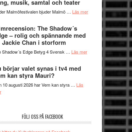
ng, musik, samtal och teater
att
Meidal
tänka
om
der Malmöfestivalen bjuder Malmö …
Läs mer
och
på
Malmöfestivalen
Roland
bjuder
lmrecension: The Shadow´s
Pöntinen
in
ge – rolig och spännande med
avslutar
till
 Jackie Chan i storform
Scensommar
sång,
på
om
e Shadow´s Edge Betyg 4 Svensk …
Läs mer
musik,
Artipelag
Filmrecension:
samtal
The
 börjar valet synas i tv4 med
och
Shadow
m kan styra Mauri?
teater
´s
 10 augusti 2026 har Vem kan styra …
Läs
Edge
om
r
–
Nu
rolig
börjar
och
valet
spännande
FÖLJ OSS PÅ FACEBOOK
synas
med
i
en
 hittar du Kulturbloggen på Facebook.