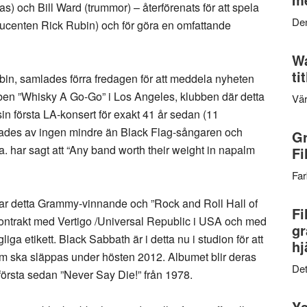
as) och Bill Ward (trummor) – återförenats för att spela
Den
oducenten Rick Rubin) och för göra en omfattande
Wa
ti
in, samlades förra fredagen för att meddela nyheten
ben ”Whisky A Go-Go” i Los Angeles, klubben där detta
Vär
in första LA-konsert för exakt 41 år sedan (11
des av ingen mindre än Black Flag-sångaren och
Gr
. har sagt att “Any band worth their weight in napalm
Fi
Far
har detta Grammy-vinnande och ”Rock and Roll Hall of
Fi
vkontrakt med Vertigo /Universal Republic i USA och med
gr
iga etikett. Black Sabbath är i detta nu i studion för att
hj
om ska släppas under hösten 2012. Albumet blir deras
Det
örsta sedan ”Never Say Die!” från 1978.
Ys