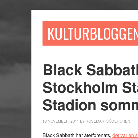
Hoppa
Hoppa
Hoppa
till
till
till
huvudinnehåll
det
sidfot
KULTURBLOGGE
primära
sidofältet
Black Sabbat
Stockholm St
Stadion som
18 NOVEMBER, 2011
BY
ROSEMARI SÖDERGREN
Black Sabbath har återförenats,
det var en 