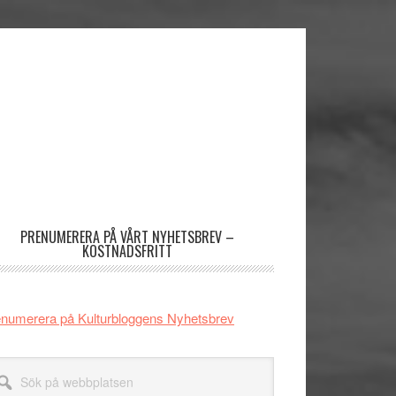
imärt
dofält
PRENUMERERA PÅ VÅRT NYHETSBREV –
KOSTNADSFRITT
numerera på Kulturbloggens Nyhetsbrev
k