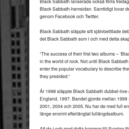
Black Sabbath lanserade också förra fredage
Black Sabbath-hemsidan. Samtidigt lovar de
genom Facebook och Twitter.
Black Sabbath släppte sitt självbetitlade d
det Black Sabbath som i och med detta ska
“The success of their first two albums – ‘B
in the world of rock. Not until Black Sabba
enter the popular vocabulary to describe th
they presided.”
År 1998 släppte Black Sabbath dubbel-live-
England, 1997. Bandet gjorde mellan 1999 –
2001, 2004 och 2005. Nu har de med full ent
länge enormt efterlängtat fullängdsalbum.
Att de i och med detta kommer till Sverige f