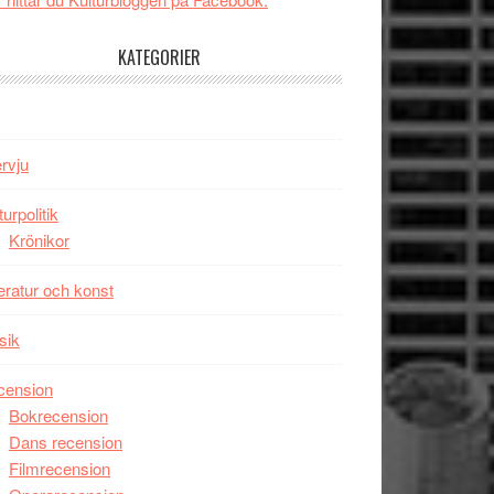
tv4
Jackie
med
Chan
KATEGORIER
Vem
i
kan
storform
styra
Mauri?
ervju
turpolitik
Krönikor
teratur och konst
sik
cension
Bokrecension
Dans recension
Filmrecension