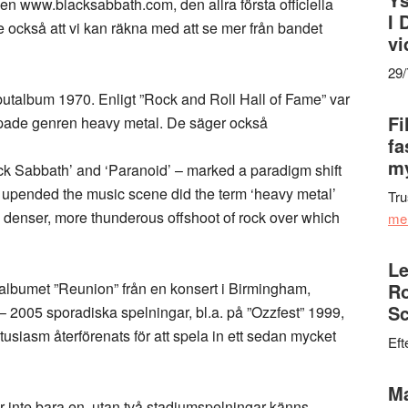
n www.blacksabbath.com, den allra första officiella
I 
 också att vi kan räkna med att se mer från bandet
vi
29
ebutalbum 1970. Enligt ”Rock and Roll Hall of Fame” var
Fi
pade genren heavy metal. De säger också
fa
my
lack Sabbath’ and ‘Paranoid’ – marked a paradigm shift
th upended the music scene did the term ‘heavy metal’
Tru
e denser, more thunderous offshoot of rock over which
me
Le
albumet ”Reunion” från en konsert i Birmingham,
Ro
Sc
 2005 sporadiska spelningar, bl.a. på ”Ozzfest” 1999,
usiasm återförenats för att spela in ett sedan mycket
Eft
Ma
ör inte bara en, utan två stadiumspelningar känns