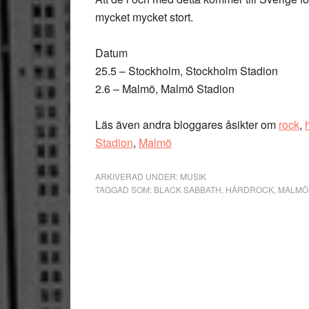
mycket mycket stort.
Datum
25.5 – Stockholm, Stockholm Stadion
2.6 – Malmö, Malmö Stadion
Läs även andra bloggares åsikter om
rock
,
Stadion
,
Malmö
ARKIVERAD UNDER:
MUSIK
TAGGAD SOM:
BLACK SABBATH
,
HÅRDROCK
,
MALMÖ