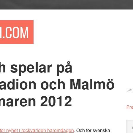
N.COM
h spelar på
Pr
si
adion och Malmö
maren 2012
Pre
Sö
stor nyhet i rockvärlden häromdagen
. Och för svenska
på