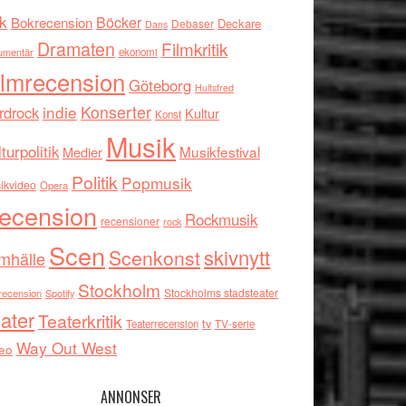
k
Böcker
Bokrecension
Deckare
Debaser
Dans
Dramaten
Filmkritik
umentär
ekonomi
ilmrecension
Göteborg
Hultsfred
indie
Konserter
rdrock
Kultur
Konst
Musik
turpolitik
Musikfestival
Medier
Politik
Popmusik
ikvideo
Opera
ecension
Rockmusik
recensioner
rock
Scen
skivnytt
Scenkonst
mhälle
Stockholm
Stockholms stadsteater
recension
Spotify
ater
Teaterkritik
tv
Teaterrecension
TV-serie
Way Out West
eo
ANNONSER