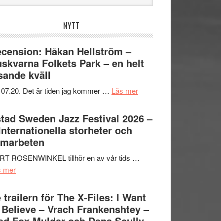
bplatsen
NYTT
cension: Håkan Hellström –
skvarna Folkets Park – en helt
sande kväll
om
 07.20. Det är tiden jag kommer …
Läs mer
Recension:
Håkan
tad Sweden Jazz Festival 2026 –
Hellström
 Internationella storheter och
–
amarbeten
Huskvarna
RT ROSENWINKEL tillhör en av vår tids …
Folkets
om
s mer
Park
Ystad
–
Sweden
 trailern för The X-Files: I Want
en
Jazz
 Believe – Vrach Frankenshtey –
helt
Festival
d Fox Mulder och Dana Scully
lysande