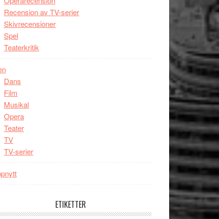
Operarecension
Recension av TV-serier
Skivrecensioner
Spel
Teaterkritik
en
Dans
Film
Musikal
Opera
Teater
TV
TV-serier
pnytt
ETIKETTER