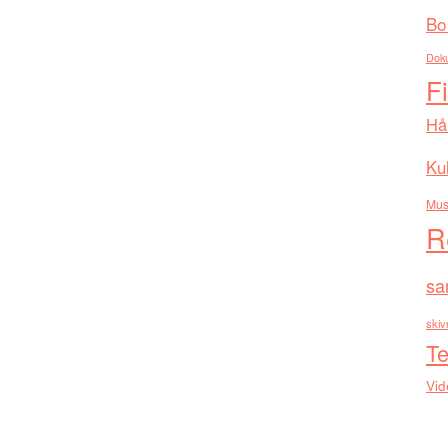
Bo
Dok
F
Hå
Kul
Mus
R
sa
skiv
Te
Vid