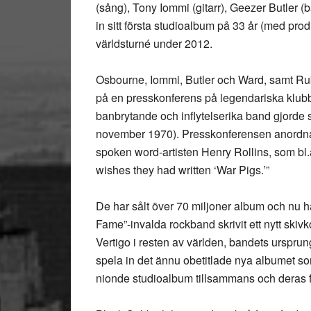
(sång), Tony Iommi (gitarr), Geezer Butler (b
in sitt första studioalbum på 33 år (med pr
världsturné under 2012.
Osbourne, Iommi, Butler och Ward, samt Rub
på en presskonferens på legendariska klub
banbrytande och inflytelserika band gjorde s
november 1970). Presskonferensen anordna
spoken word-artisten Henry Rollins, som bl.a
wishes they had written ‘War Pigs.’”
De har sålt över 70 miljoner album och nu 
Fame”-invalda rockband skrivit ett nytt ski
Vertigo i resten av världen, bandets ursprungl
spela in det ännu obetitlade nya albumet s
nionde studioalbum tillsammans och deras f