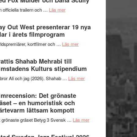
2026
kväll
om
 officiella trailern och …
Läs mer
–
Se
II
trailern
y Out West presenterar 19 nya
Internationella
för
tlar i årets filmprogram
storheter
The
och
om
ldspremiärer, kortfilmer och …
Läs mer
X-
samarbeten
Way
Files:
Out
attis Shahab Mehrabi till
I
West
lmstadens Kulturs stipendium
Want
presenterar
to
om
bror Ali och jag (2026). Shahab …
Läs mer
19
Believe
Grattis
nya
–
Shahab
lmrecension: Det grönaste
titlar
Vrach
Mehrabi
äset – en humoristisk och
i
Frankenshtey
till
ärtevarm lättsam kompott
årets
–
Filmstadens
filmprogram
med
om
 grönaste gräset Betyg 3 Svensk …
Läs mer
Kulturs
Fox
Filmrecension:
stipendium
Mulder
Det
tad Sweden Jazz Festival 2026 –