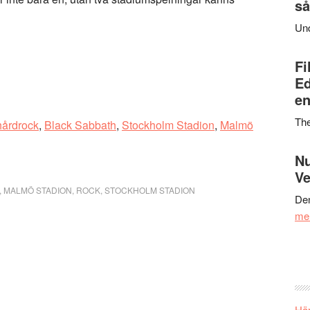
så
Un
Fi
Ed
en
Th
hårdrock
,
Black Sabbath
,
Stockholm Stadion
,
Malmö
Nu
Ve
,
MALMÖ STADION
,
ROCK
,
STOCKHOLM STADION
Den
me
Här