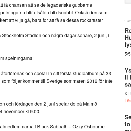
web
t få chansen att se de legadariska gubbarna
 spelningarna blir utsålda blixtsnabbt. Också den som
 att vilja gå, bara för att få se dessa rockartister
Re
 Stockholm Stadion och några dagar senare, 2 juni, i
Hu
ly
5/5
om spelningarna:
Ys
terförenas och spelar in sitt första studioalbum på 33
II
n som följer kommer till Sverige sommaren 2012 för inte
s
KU
Lä
on och lördagen den 2 juni spelar de på Malmö
24 november kl 9.00.
Se
to
iginalmedlemmarna i Black Sabbath – Ozzy Osbourne
me