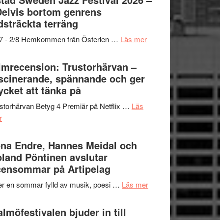
och
grönaste
Delvis bortom genrens
Dana
gräset
dsträckta terräng
Scully
–
om
/7 - 2/8 Hemkommen från Österlen …
Läs mer
en
Ystad
humoristisk
Sweden
lmrecension: Trustorhärvan –
och
Jazz
scinerande, spännande och ger
hjärtevarm
Festival
cket att tänka på
lättsam
2026
kompott
storhärvan Betyg 4 Premiär på Netflix …
Läs
–
om
r
I
Filmrecension:
Delvis
Trustorhärvan
na Endre, Hannes Meidal och
bortom
–
land Pöntinen avslutar
genrens
fascinerande,
ensommar på Artipelag
vidsträckta
spännande
terräng
om
er en sommar fylld av musik, poesi …
Läs mer
och
Lena
ger
Endre,
lmöfestivalen bjuder in till
mycket
Hannes