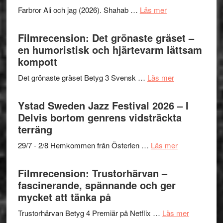
presenterar
to
om
Farbror Ali och jag (2026). Shahab …
Läs mer
19
Believe
Grattis
nya
–
Shahab
Filmrecension: Det grönaste gräset –
titlar
Vrach
Mehrabi
en humoristisk och hjärtevarm lättsam
i
Frankenshtey
till
kompott
årets
–
Filmstadens
filmprogram
med
om
Det grönaste gräset Betyg 3 Svensk …
Läs mer
Kulturs
Fox
Filmrecension:
stipendium
Mulder
Det
Ystad Sweden Jazz Festival 2026 – I
och
grönaste
Delvis bortom genrens vidsträckta
Dana
gräset
terräng
Scully
–
om
29/7 - 2/8 Hemkommen från Österlen …
Läs mer
en
Ystad
humoristisk
Sweden
Filmrecension: Trustorhärvan –
och
Jazz
fascinerande, spännande och ger
hjärtevarm
Festival
mycket att tänka på
lättsam
2026
kompott
om
Trustorhärvan Betyg 4 Premiär på Netflix …
Läs mer
–