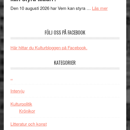
´s
om
Den 10 augusti 2026 har Vem kan styra …
Läs mer
Edge
Nu
–
börjar
rolig
valet
och
FÖLJ OSS PÅ FACEBOOK
synas
spännande
i
med
Här hittar du Kulturbloggen på Facebook.
tv4
en
med
Jackie
KATEGORIER
Vem
Chan
kan
i
styra
..
storform
Mauri?
Intervju
Kulturpolitik
Krönikor
Litteratur och konst