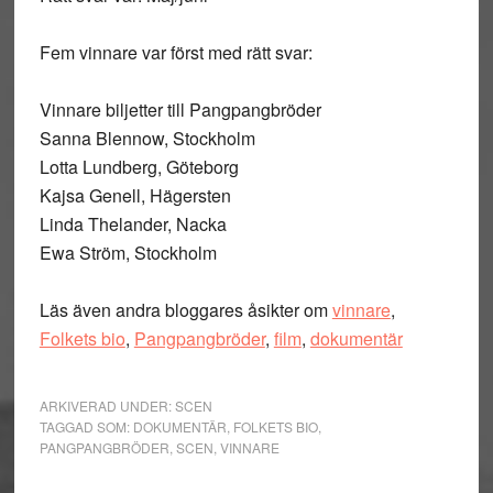
Fem vinnare var först med rätt svar:
Vinnare biljetter till Pangpangbröder
Sanna Blennow, Stockholm
Lotta Lundberg, Göteborg
Kajsa Genell, Hägersten
Linda Thelander, Nacka
Ewa Ström, Stockholm
Läs även andra bloggares åsikter om
vinnare
,
Folkets bio
,
Pangpangbröder
,
film
,
dokumentär
ARKIVERAD UNDER:
SCEN
TAGGAD SOM:
DOKUMENTÄR
,
FOLKETS BIO
,
PANGPANGBRÖDER
,
SCEN
,
VINNARE