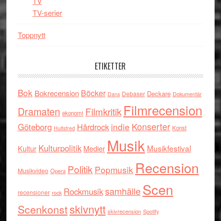
TV
TV-serier
Toppnytt
ETIKETTER
Bok
Böcker
Bokrecension
Deckare
Debaser
Dokumentär
Dans
Filmrecension
Dramaten
Filmkritik
ekonomi
indie
Konserter
Göteborg
Hårdrock
Konst
Hultsfred
Musik
Kulturpolitik
Musikfestival
Kultur
Medier
Recension
Politik
Popmusik
Musikvideo
Opera
Scen
samhälle
Rockmusik
recensioner
rock
skivnytt
Scenkonst
skivrecension
Spotify