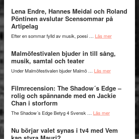
Filmrecens
I
Trustorhä
Lena Endre, Hannes Meidal och Roland
Delvis
–
Pöntinen avslutar Scensommar på
bortom
fascineran
Artipelag
genrens
spännand
vidsträckta
om
Efter en sommar fylld av musik, poesi …
Läs mer
och
terräng
Lena
ger
Endre,
Malmöfestivalen bjuder in till sång,
mycket
Hannes
musik, samtal och teater
att
Meidal
tänka
om
Under Malmöfestivalen bjuder Malmö …
Läs mer
och
på
Malmöfestiva
Roland
bjuder
Filmrecension: The Shadow´s Edge –
Pöntinen
in
rolig och spännande med en Jackie
avslutar
till
Chan i storform
Scensommar
sång,
på
om
The Shadow´s Edge Betyg 4 Svensk …
Läs mer
musik,
Artipelag
Filmrecension
samtal
The
Nu börjar valet synas i tv4 med Vem
och
Shadow
kan styra Mauri?
teater