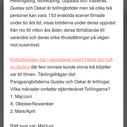
Helsingborg, Norrköping, Uppsala och Västerås.
Gustav och Oskar är tvillingbröder men så olika två
personer kan vara. I 53 enskilda scener filmade
under tio års tid, visas bröderna under deras uppväxt
från nio till nitton års ålder, deras förhållande till
varandra och deras olika förutsättningar på vägen
mot vuxenlivet.
Kulturbloggen har i samarbete med Folkets bio haft
en tävling
där fem vinnare kunde vinna två biljetter
var till filmen. Tävlingsfrågan löd:
Pangpangbröderna Gustav och Oskar är tvillingar.
Vilka månader omfattar stjärntecknet Tvillingarna?
1. Maj/Juni
X. Oktober/November
2. Mars/April
Rätt svar var: Maj/juni