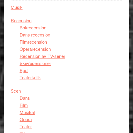
Musik
Recension
Bokrecension
Dans recension
Filmrecension
Operarecension
Recension av TV-serier
Skivrecensioner
Spel
Teaterkritik
Scen
Dans
Film
Musikal
Opera
Teater