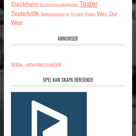
Teater
Stockholm
Stockholms stadsteater
Teaterkritik
Way Out
tv
Video
Teaterrecension
TV-serie
West
ANNONSER
Shiba - urhunden med stil
SPEL KAN SKAPA BEROENDE