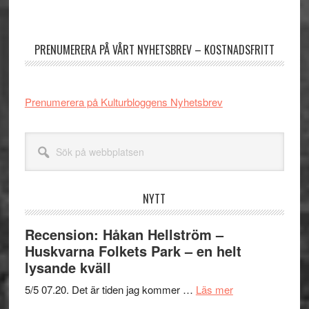
Primärt
sidofält
PRENUMERERA PÅ VÅRT NYHETSBREV – KOSTNADSFRITT
Prenumerera på Kulturbloggens Nyhetsbrev
Sök
på
webbplatsen
NYTT
Recension: Håkan Hellström –
Huskvarna Folkets Park – en helt
lysande kväll
om
5/5 07.20. Det är tiden jag kommer …
Läs mer
Recension: