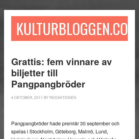
Hoppa
Hoppa
Hoppa
till
till
till
huvudinnehåll
det
sidfot
KULTURBLOGGEN.COM
primära
sidofältet
Grattis: fem vinnare av
biljetter till
Pangpangbröder
4 OKTOBER, 2011
BY
REDAKTIONEN
Pangpangbröder hade premiär 30 september och
spelas i Stockholm, Göteborg, Malmö, Lund,