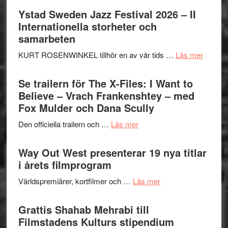
Håkan
Ystad Sweden Jazz Festival 2026 – II
Hellström
Internationella storheter och
–
samarbeten
Huskvarna
om
KURT ROSENWINKEL tillhör en av vår tids …
Läs mer
Folkets
Ystad
Park
Swede
Se trailern för The X-Files: I Want to
–
Jazz
Believe – Vrach Frankenshtey – med
en
Festiva
Fox Mulder och Dana Scully
helt
2026
lysande
om
Den officiella trailern och …
Läs mer
–
kväll
Se
II
trailern
Way Out West presenterar 19 nya titlar
Internat
för
i årets filmprogram
storhet
The
och
om
Världspremiärer, kortfilmer och …
Läs mer
X-
samarb
Way
Files:
Out
Grattis Shahab Mehrabi till
I
West
Filmstadens Kulturs stipendium
Want