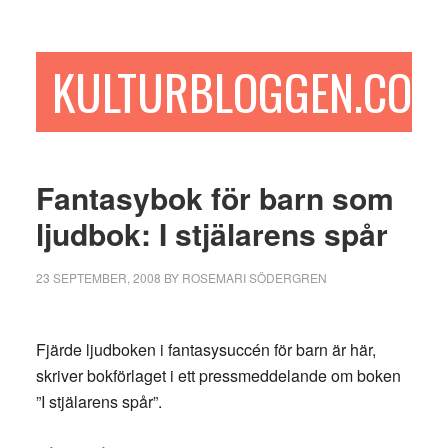
Hoppa
Hoppa
Hoppa
till
till
till
huvudinnehåll
det
sidfot
KULTURBLOGGEN.COM
primära
sidofältet
Fantasybok för barn som
ljudbok: I stjälarens spår
23 SEPTEMBER, 2008
BY
ROSEMARI SÖDERGREN
Fjärde ljudboken i fantasysuccén för barn är här,
skriver bokförlaget i ett pressmeddelande om boken
”I stjälarens spår”.