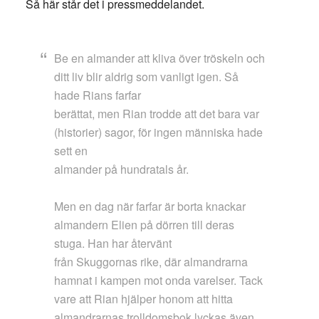
Så här står det i pressmeddelandet.
Be en almander att kliva över tröskeln och
ditt liv blir aldrig som vanligt igen. Så
hade Rians farfar
berättat, men Rian trodde att det bara var
(historier) sagor, för ingen människa hade
sett en
almander på hundratals år.
Men en dag när farfar är borta knackar
almandern Elien på dörren till deras
stuga. Han har återvänt
från Skuggornas rike, där almandrarna
hamnat i kampen mot onda varelser. Tack
vare att Rian hjälper honom att hitta
almandrarnas trolldomsbok lyckas även