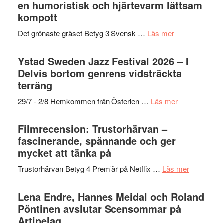
Mehrabi
en humoristisk och hjärtevarm lättsam
i
till
kompott
årets
Filmstadens
filmprogram
om
Det grönaste gräset Betyg 3 Svensk …
Läs mer
Kulturs
Filmrecension:
stipendium
Det
Ystad Sweden Jazz Festival 2026 – I
grönaste
Delvis bortom genrens vidsträckta
gräset
terräng
–
om
29/7 - 2/8 Hemkommen från Österlen …
Läs mer
en
Ystad
humoristisk
Sweden
Filmrecension: Trustorhärvan –
och
Jazz
fascinerande, spännande och ger
hjärtevarm
Festival
mycket att tänka på
lättsam
2026
kompott
om
Trustorhärvan Betyg 4 Premiär på Netflix …
Läs mer
–
Filmrecens
I
Trustorhä
Lena Endre, Hannes Meidal och Roland
Delvis
–
Pöntinen avslutar Scensommar på
bortom
fascineran
Artipelag
genrens