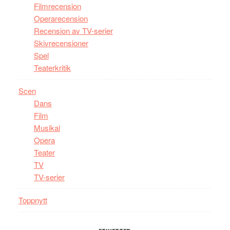
Filmrecension
Operarecension
Recension av TV-serier
Skivrecensioner
Spel
Teaterkritik
Scen
Dans
Film
Musikal
Opera
Teater
TV
TV-serier
Toppnytt