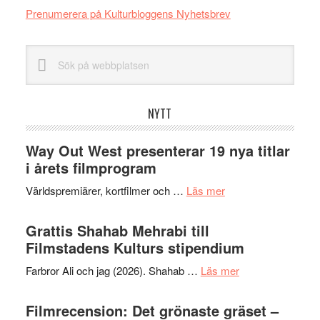
Prenumerera på Kulturbloggens Nyhetsbrev
Sök
på
webbplatsen
NYTT
Way Out West presenterar 19 nya titlar
i årets filmprogram
om
Världspremiärer, kortfilmer och …
Läs mer
Way
Out
Grattis Shahab Mehrabi till
West
Filmstadens Kulturs stipendium
presenterar
om
Farbror Ali och jag (2026). Shahab …
Läs mer
19
Grattis
nya
Shahab
Filmrecension: Det grönaste gräset –
titlar