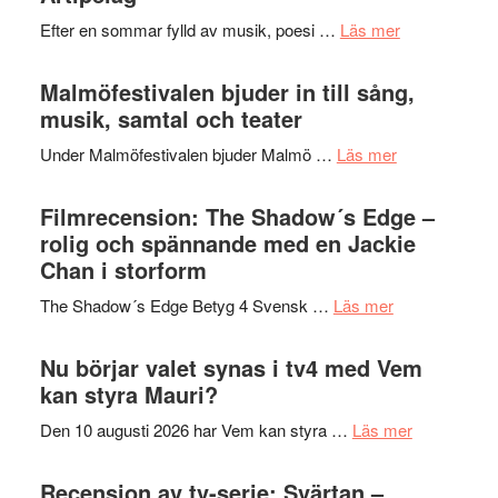
spännand
vidsträckta
om
Efter en sommar fylld av musik, poesi …
Läs mer
och
terräng
Lena
ger
Endre,
Malmöfestivalen bjuder in till sång,
mycket
Hannes
musik, samtal och teater
att
Meidal
tänka
om
Under Malmöfestivalen bjuder Malmö …
Läs mer
och
på
Malmöfestiva
Roland
bjuder
Filmrecension: The Shadow´s Edge –
Pöntinen
in
rolig och spännande med en Jackie
avslutar
till
Chan i storform
Scensommar
sång,
på
om
The Shadow´s Edge Betyg 4 Svensk …
Läs mer
musik,
Artipelag
Filmrecension
samtal
The
Nu börjar valet synas i tv4 med Vem
och
Shadow
kan styra Mauri?
teater
´s
om
Den 10 augusti 2026 har Vem kan styra …
Läs mer
Edge
Nu
–
börjar
Recension av tv-serie: Svärtan –
rolig