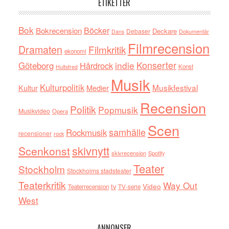
ETIKETTER
Bok
Böcker
Bokrecension
Deckare
Debaser
Dokumentär
Dans
Filmrecension
Dramaten
Filmkritik
ekonomi
indie
Konserter
Göteborg
Hårdrock
Konst
Hultsfred
Musik
Kulturpolitik
Musikfestival
Kultur
Medier
Recension
Politik
Popmusik
Musikvideo
Opera
Scen
samhälle
Rockmusik
recensioner
rock
skivnytt
Scenkonst
skivrecension
Spotify
Teater
Stockholm
Stockholms stadsteater
Teaterkritik
Way Out
tv
Video
Teaterrecension
TV-serie
West
ANNONSER