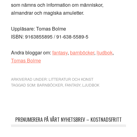
som nämns och information om människor,
almandrar och magiska amuletter.
Uppläsare: Tomas Bolme
ISBN: 9163855895 / 91-638-5589-5
Andra bloggar om:
fantasy
,
barnböcker
,
ljudbok
,
Tomas Bolme
ARKIVERAD UNDER:
LITTERATUR OCH KONST
TAGGAD SOM:
BARNBÖCKER
,
FANTASY
,
LJUDBOK
Primärt
sidofält
PRENUMERERA PÅ VÅRT NYHETSBREV – KOSTNADSFRITT