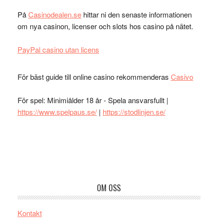
På
Casinodealen.se
hittar ni den senaste informationen
om nya casinon, licenser och slots hos casino på nätet.
PayPal casino utan licens
För bäst guide till online casino rekommenderas
Casivo
För spel: Minimiålder 18 år - Spela ansvarsfullt |
https://www.spelpaus.se/
|
https://stodlinjen.se/
Footer
OM OSS
Kontakt