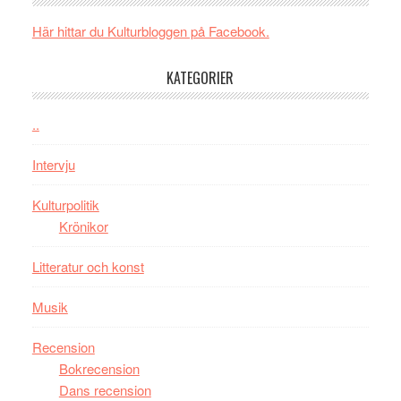
i
New
Toront
Här hittar du Kulturbloggen på Facebook.
Day
–
KATEGORIER
kan
vara
den
..
bästa
Intervju
Spider-
Man
Kulturpolitik
filmen
Krönikor
någonsin
Litteratur och konst
Musik
Recension
Bokrecension
Dans recension