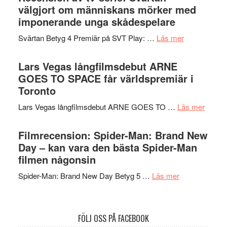
valet
välgjort om människans mörker med
och
synas
imponerande unga skådespelare
spännande
i
med
om
Svärtan Betyg 4 Premiär på SVT Play: …
Läs mer
tv4
en
Recension
med
Jackie
av
Lars Vegas långfilmsdebut ARNE
Vem
Chan
tv-
GOES TO SPACE får världspremiär i
kan
i
serie:
Toronto
styra
storform
Svärtan
Mauri?
om
Lars Vegas långfilmsdebut ARNE GOES TO …
Läs mer
–
Lars
välgjort
Vegas
Filmrecension: Spider-Man: Brand New
om
långfi
Day – kan vara den bästa Spider-Man
människans
ARNE
filmen någonsin
mörker
GOES
med
om
Spider-Man: Brand New Day Betyg 5 …
Läs mer
TO
imponerande
Filmrecension
SPAC
unga
Spider-
får
skådespelar
Man:
världs
FÖLJ OSS PÅ FACEBOOK
Brand