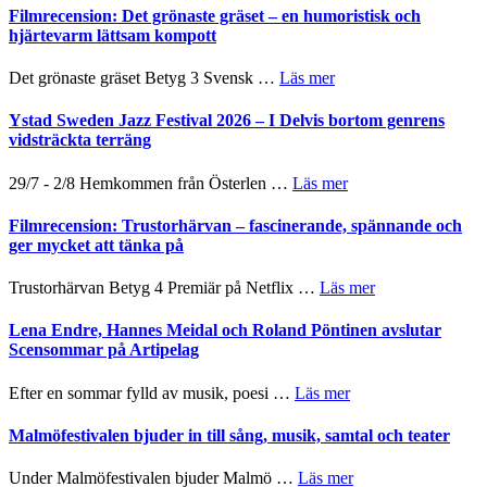
nya
Shahab
Filmrecension: Det grönaste gräset – en humoristisk och
–
titlar
Mehrabi
hjärtevarm lättsam kompott
Vrach
i
till
Frankenshtey
årets
Filmstadens
–
om
Det grönaste gräset Betyg 3 Svensk …
Läs mer
filmprogram
Kulturs
med
Filmrecension:
stipendium
Fox
Det
Ystad Sweden Jazz Festival 2026 – I Delvis bortom genrens
Mulder
grönaste
vidsträckta terräng
och
gräset
Dana
–
om
29/7 - 2/8 Hemkommen från Österlen …
Läs mer
Scully
en
Ystad
humoristisk
Sweden
Filmrecension: Trustorhärvan – fascinerande, spännande och
och
Jazz
ger mycket att tänka på
hjärtevarm
Festival
lättsam
2026
om
Trustorhärvan Betyg 4 Premiär på Netflix …
Läs mer
kompott
–
Filmrecension:
I
Trustorhärvan
Lena Endre, Hannes Meidal och Roland Pöntinen avslutar
Delvis
–
Scensommar på Artipelag
bortom
fascinerande,
genrens
spännande
om
Efter en sommar fylld av musik, poesi …
Läs mer
vidsträckta
och
Lena
terräng
ger
Endre,
Malmöfestivalen bjuder in till sång, musik, samtal och teater
mycket
Hannes
att
Meidal
om
Under Malmöfestivalen bjuder Malmö …
Läs mer
tänka