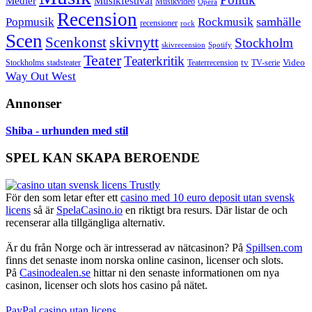
Musikfestival
Medier
Musikvideo
Opera
Recension
samhälle
Popmusik
Rockmusik
recensioner
rock
Scen
skivnytt
Scenkonst
Stockholm
skivrecension
Spotify
Teater
Teaterkritik
Video
Stockholms stadsteater
tv
Teaterrecension
TV-serie
Way Out West
Annonser
Shiba - urhunden med stil
SPEL KAN SKAPA BEROENDE
För den som letar efter ett
casino med 10 euro deposit utan svensk
licens
så är
SpelaCasino.io
en riktigt bra resurs. Där listar de och
recenserar alla tillgängliga alternativ.
Är du från Norge och är intresserad av nätcasinon? På
Spillsen.com
finns det senaste inom norska online casinon, licenser och slots.
På
Casinodealen.se
hittar ni den senaste informationen om nya
casinon, licenser och slots hos casino på nätet.
PayPal casino utan licens