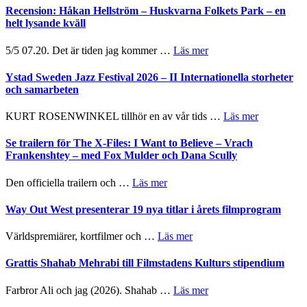
Recension: Håkan Hellström – Huskvarna Folkets Park – en
helt lysande kväll
om
5/5 07.20. Det är tiden jag kommer …
Läs mer
Recension:
Håkan
Ystad Sweden Jazz Festival 2026 – II Internationella storheter
Hellström
och samarbeten
–
Huskvarna
om
KURT ROSENWINKEL tillhör en av vår tids …
Läs mer
Folkets
Ystad
Park
Sweden
Se trailern för The X-Files: I Want to Believe – Vrach
–
Jazz
Frankenshtey – med Fox Mulder och Dana Scully
en
Festival
helt
2026
om
Den officiella trailern och …
Läs mer
lysande
–
Se
kväll
II
trailern
Way Out West presenterar 19 nya titlar i årets filmprogram
Internatione
för
storheter
The
om
Världspremiärer, kortfilmer och …
Läs mer
och
X-
Way
samarbeten
Files:
Out
Grattis Shahab Mehrabi till Filmstadens Kulturs stipendium
I
West
Want
presenterar
om
Farbror Ali och jag (2026). Shahab …
Läs mer
to
19
Grattis
Believe