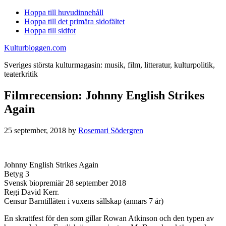
Hoppa till huvudinnehåll
Hoppa till det primära sidofältet
Hoppa till sidfot
Kulturbloggen.com
Sveriges största kulturmagasin: musik, film, litteratur, kulturpolitik,
teaterkritik
Filmrecension: Johnny English Strikes
Again
25 september, 2018
by
Rosemari Södergren
Johnny English Strikes Again
Betyg 3
Svensk biopremiär 28 september 2018
Regi David Kerr.
Censur Barntillåten i vuxens sällskap (annars 7 år)
En skrattfest för den som gillar Rowan Atkinson och den typen av