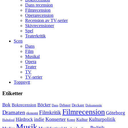
Dans recension
Filmrecension
Operarecension
Recension av TV-serier
Skivrecensioner
Spel
Teaterkritik
Scen
Dans
Film
Musikal
Opera
Teater
TV
TV-serier
Toppnytt
Etiketter
Bok
Bokrecension
Böcker
Deckare
Debaser
Dokumentär
Dans
Filmrecension
Dramaten
Filmkritik
Göteborg
ekonomi
Konserter
Hårdrock
indie
Kulturpolitik
Kultur
Konst
Hultsfred
Musik
Politik