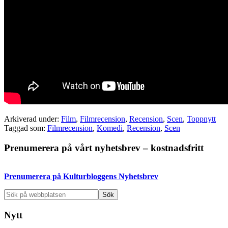
Arkiverad under:
Film
,
Filmrecension
,
Recension
,
Scen
,
Toppnytt
Taggad som:
Filmrecension
,
Komedi
,
Recension
,
Scen
Primärt
Prenumerera på vårt nyhetsbrev – kostnadsfritt
sidofält
Prenumerera på Kulturbloggens Nyhetsbrev
Sök
på
webbplatsen
Nytt