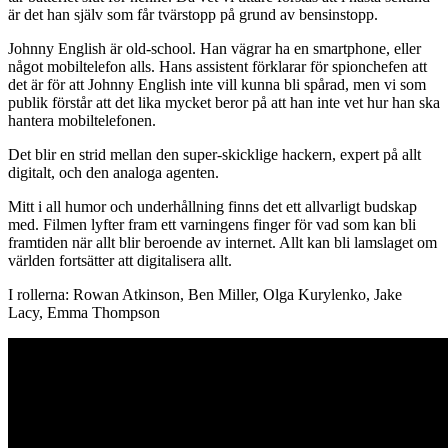
är det han själv som får tvärstopp på grund av bensinstopp.
Johnny English är old-school. Han vägrar ha en smartphone, eller
något mobiltelefon alls. Hans assistent förklarar för spionchefen att
det är för att Johnny English inte vill kunna bli spårad, men vi som
publik förstår att det lika mycket beror på att han inte vet hur han ska
hantera mobiltelefonen.
Det blir en strid mellan den super-skicklige hackern, expert på allt
digitalt, och den analoga agenten.
Mitt i all humor och underhållning finns det ett allvarligt budskap
med. Filmen lyfter fram ett varningens finger för vad som kan bli
framtiden när allt blir beroende av internet. Allt kan bli lamslaget om
världen fortsätter att digitalisera allt.
I rollerna: Rowan Atkinson, Ben Miller, Olga Kurylenko, Jake
Lacy, Emma Thompson