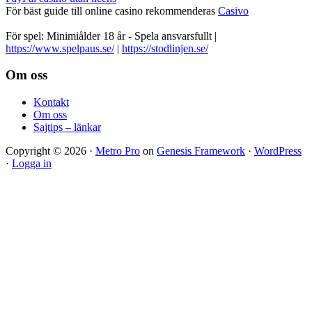
För bäst guide till online casino rekommenderas
Casivo
För spel: Minimiålder 18 år - Spela ansvarsfullt |
https://www.spelpaus.se/
|
https://stodlinjen.se/
Footer
Om oss
Kontakt
Om oss
Sajtips – länkar
Copyright © 2026 ·
Metro Pro
on
Genesis Framework
·
WordPress
·
Logga in