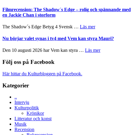
och
Malmöfestivalen
på
Roland
bjuder
Filmrecension: The Shadow´s Edge – rolig och spännande med
Pöntinen
in
en Jackie Chan i storform
avslutar
till
Scensommar
sång,
om
The Shadow´s Edge Betyg 4 Svensk …
Läs mer
på
musik,
Filmrecension:
Artipelag
samtal
The
Nu börjar valet synas i tv4 med Vem kan styra Mauri?
och
Shadow
teater
´s
om
Den 10 augusti 2026 har Vem kan styra …
Läs mer
Edge
Nu
–
börjar
Följ oss på Facebook
rolig
valet
och
synas
Här hittar du Kulturbloggen på Facebook.
spännande
i
med
tv4
Kategorier
en
med
Jackie
Vem
Chan
..
kan
i
Intervju
styra
storform
Kulturpolitik
Mauri?
Krönikor
Litteratur och konst
Musik
Recension
Bokrecension