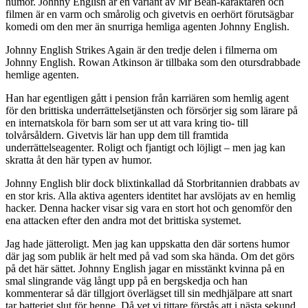
humor. Johnny English är en variant av Mr Bean-karaktären och
filmen är en varm och smårolig och givetvis en oerhört förutsägbar
komedi om den mer än snurriga hemliga agenten Johnny English.
Johnny English Strikes Again är den tredje delen i filmerna om
Johnny English. Rowan Atkinson är tillbaka som den otursdrabbade
hemlige agenten.
Han har egentligen gått i pension från karriären som hemlig agent
för den brittiska underrättelsetjänsten och försörjer sig som lärare på
en internatskola för barn som ser ut att vara kring tio- till
tolvårsåldern. Givetvis lär han upp dem till framtida
underrättelseagenter. Roligt och fjantigt och löjligt – men jag kan
skratta åt den här typen av humor.
Johnny English blir dock blixtinkallad då Storbritannien drabbats av
en stor kris. Alla aktiva agenters identitet har avslöjats av en hemlig
hacker. Denna hacker visar sig vara en stort hot och genomför den
ena attacken efter den andra mot det brittiska systemet.
Jag hade jätteroligt. Men jag kan uppskatta den där sortens humor
där jag som publik är helt med på vad som ska hända. Om det görs
på det här sättet. Johnny English jagar en misstänkt kvinna på en
smal slingrande väg långt upp på en bergskedja och han
kommenterar så där tillgjort överlägset till sin medhjälpare att snart
tar batteriet slut för henne. Då vet vi tittare förstås att i nästa sekund