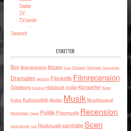
Teater
TV
TV-serier
Toppnytt
ETIKETTER
Bok
Böcker
Bokrecension
Deckare
Debaser
Dokumentär
Dans
Filmrecension
Dramaten
Filmkritik
ekonomi
indie
Konserter
Göteborg
Hårdrock
Konst
Hultsfred
Musik
Kulturpolitik
Musikfestival
Kultur
Medier
Recension
Politik
Popmusik
Musikvideo
Opera
Scen
samhälle
Rockmusik
recensioner
rock