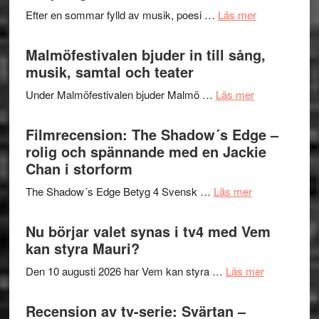
spännand
vidsträckta
om
Efter en sommar fylld av musik, poesi …
Läs mer
och
terräng
Lena
ger
Endre,
Malmöfestivalen bjuder in till sång,
mycket
Hannes
musik, samtal och teater
att
Meidal
tänka
om
Under Malmöfestivalen bjuder Malmö …
Läs mer
och
på
Malmöfestiva
Roland
bjuder
Filmrecension: The Shadow´s Edge –
Pöntinen
in
rolig och spännande med en Jackie
avslutar
till
Chan i storform
Scensommar
sång,
på
om
The Shadow´s Edge Betyg 4 Svensk …
Läs mer
musik,
Artipelag
Filmrecension
samtal
The
Nu börjar valet synas i tv4 med Vem
och
Shadow
kan styra Mauri?
teater
´s
om
Den 10 augusti 2026 har Vem kan styra …
Läs mer
Edge
Nu
–
börjar
Recension av tv-serie: Svärtan –
rolig