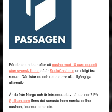
För den som letar efter ett
casino med 10 euro deposit
utan svensk licens
så är
SpelaCasino.io
en riktigt bra
resurs. Där listar de och recenserar alla tillgängliga
alternativ.
Är du från Norge och är intresserad av nätcasinon? På
Spillsen.com
finns det senaste inom norska online
casinon, licenser och slots.