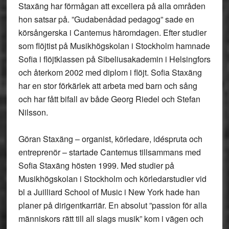
Staxäng har förmågan att excellera på alla områden
hon satsar på. ”Gudabenådad pedagog” sade en
körsångerska i Cantemus häromdagen. Efter studier
som flöjtist på Musikhögskolan i Stockholm hamnade
Sofia i flöjtklassen på Sibeliusakademin i Helsingfors
och återkom 2002 med diplom i flöjt. Sofia Staxäng
har en stor förkärlek att arbeta med barn och sång
och har fått bifall av både Georg Riedel och Stefan
Nilsson.
Göran Staxäng – organist, körledare, idéspruta och
entreprenör – startade Cantemus tillsammans med
Sofia Staxäng hösten 1999. Med studier på
Musikhögskolan i Stockholm och körledarstudier vid
bl a Juilliard School of Music i New York hade han
planer på dirigentkarriär. En absolut ”passion för alla
människors rätt till all slags musik” kom i vägen och