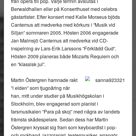
från opera till pop. Varje termin avslutas i
Berwaldhallen eller på Konserthuset med celebra
gästartister. Efter konsert med Kalle Moraeus bjöds
Cantemus att medverka med körkurs i ”Musik vid
Siljan” sommaren 2005. Hösten 2006 engagerade
Jan Malmsjö Cantemus att medverka vid CD-
inspelning av Lars-Erik Larssons ”Förklädd Gud”.
Hösten 2009 planeras både Mozarts Requiem och
en ”klassisk jul”.
Martin Östergren hamnade rakt
”i elden” som tjugoåring när
han, mitt under studier på Musikhögskolan i
Stockholm, blev engagerad som pianist i
farsmusikalen ”Para på skoj” med några av landets
främsta skådespelare. Sedan dess har Martin
Östergren kryssat sig fram som keyboardist i pop-
och rockband, jazzpianist, teatermusiker, arrangör,