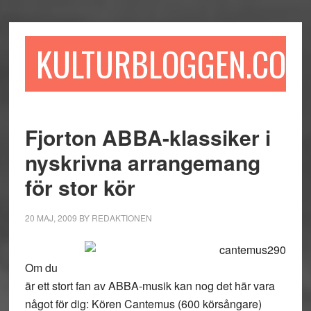
Hoppa
Hoppa
Hoppa
till
till
till
huvudinnehåll
det
sidfot
KULTURBLOGGEN.COM
primära
sidofältet
Fjorton ABBA-klassiker i
nyskrivna arrangemang
för stor kör
20 MAJ, 2009
BY
REDAKTIONEN
Om du
är ett stort fan av ABBA-musik kan nog det här vara
något för dig: Kören Cantemus (600 körsångare)