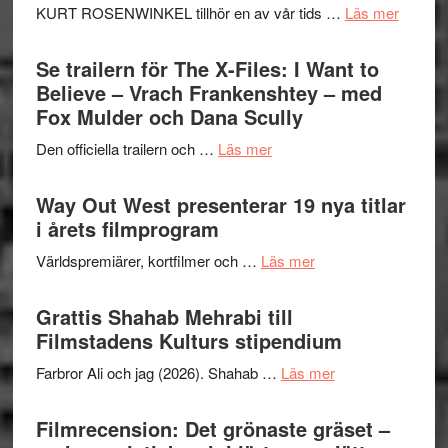
om
KURT ROSENWINKEL tillhör en av vår tids …
Läs mer
Ystad
Swede
Se trailern för The X-Files: I Want to
Jazz
Believe – Vrach Frankenshtey – med
Festiva
Fox Mulder och Dana Scully
2026
om
Den officiella trailern och …
Läs mer
–
Se
II
trailern
Way Out West presenterar 19 nya titlar
Internat
för
i årets filmprogram
storhet
The
och
om
Världspremiärer, kortfilmer och …
Läs mer
X-
samarb
Way
Files:
Out
Grattis Shahab Mehrabi till
I
West
Filmstadens Kulturs stipendium
Want
presenterar
to
om
Farbror Ali och jag (2026). Shahab …
Läs mer
19
Believe
Grattis
nya
–
Shahab
Filmrecension: Det grönaste gräset –
titlar
Vrach
Mehrabi