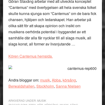
Göran Staxäng arbetar med att utveckla konceptet
”Cantemus” med övertygelsen att hela svenska folket
skulle kunna sjunga som ”Cantemus” om de bara fick
chansen, hjälpen och ledarskapet. Han arbetar på
olika sätt för att skapa opinion och insikt om
musikens oerhörda potential i byggandet av ett
samhälle där alla får nycklar till all slags musik, all
slags konst, all former av livsnjutande …
Kören Cantemus hemsida.
Andra bloggar om:
musik
,
Abba
,
körsång
,
Berwaldshallen
,
Stockholm
,
Sanna Nielsen
ARKIVERAD UNDER:
MUSIK
TAGGAD SOM:
ABBA
,
KÖR
,
KÖRSÅNG
,
MUSIK
,
SÅNG