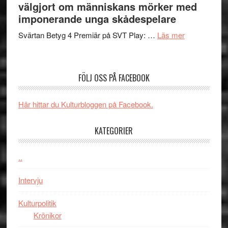
valet
välgjort om människans mörker med
och
synas
imponerande unga skådespelare
spännande
i
med
om
Svärtan Betyg 4 Premiär på SVT Play: …
Läs mer
tv4
en
Recension
med
Jackie
av
Vem
Chan
tv-
kan
FÖLJ OSS PÅ FACEBOOK
i
serie:
styra
storform
Svärtan
Mauri?
Här hittar du Kulturbloggen på Facebook.
–
välgjort
KATEGORIER
om
människans
mörker
..
med
Intervju
imponerande
unga
Kulturpolitik
skådespelar
Krönikor