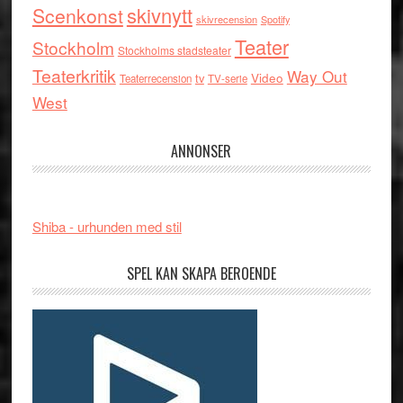
skivnytt
Scenkonst
skivrecension
Spotify
Teater
Stockholm
Stockholms stadsteater
Teaterkritik
Way Out
tv
Video
Teaterrecension
TV-serie
West
ANNONSER
Shiba - urhunden med stil
SPEL KAN SKAPA BEROENDE