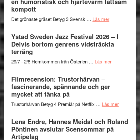
en humoristisk och hjärtevarm lättsam
i
Frankenshtey
till
kompott
årets
–
Filmstadens
filmprogram
med
om
Det grönaste gräset Betyg 3 Svensk …
Läs mer
Kulturs
Fox
Filmrecension:
stipendium
Mulder
Det
Ystad Sweden Jazz Festival 2026 – I
och
grönaste
Delvis bortom genrens vidsträckta
Dana
gräset
terräng
Scully
–
om
29/7 - 2/8 Hemkommen från Österlen …
Läs mer
en
Ystad
humoristisk
Sweden
Filmrecension: Trustorhärvan –
och
Jazz
fascinerande, spännande och ger
hjärtevarm
Festival
mycket att tänka på
lättsam
2026
kompott
om
Trustorhärvan Betyg 4 Premiär på Netflix …
Läs mer
–
Filmrecens
I
Trustorhä
Lena Endre, Hannes Meidal och Roland
Delvis
–
Pöntinen avslutar Scensommar på
bortom
fascineran
Artipelag
genrens