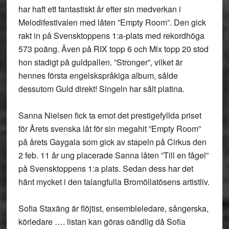
har haft ett fantastiskt år efter sin medverkan i
Melodifestivalen med låten ”Empty Room”. Den gick
rakt in på Svensktoppens 1:a-plats med rekordhöga
573 poäng. Även på RIX topp 6 och Mix topp 20 stod
hon stadigt på guldpallen. ”Stronger”, vilket är
hennes första engelskspråkiga album, sålde
dessutom Guld direkt! Singeln har sålt platina.
Sanna Nielsen fick ta emot det prestigefyllda priset
för Årets svenska låt för sin megahit ”Empty Room”
på årets Gaygala som gick av stapeln på Cirkus den
2 feb. 11 år ung placerade Sanna låten ”Till en fågel”
på Svensktoppens 1:a plats. Sedan dess har det
hänt mycket i den talangfulla Bromöllatösens artistliv.
Sofia Staxäng är flöjtist, ensembleledare, sångerska,
körledare …. listan kan göras oändlig då Sofia