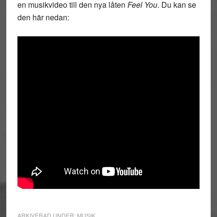
en musikvideo till den nya låten
Feel You
. Du kan se
den här nedan:
ARKIVERAD UNDER:
MUSIK