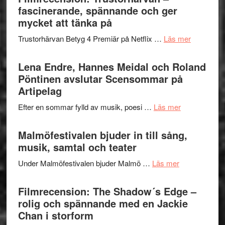
Jazz
fascinerande, spännande och ger
hjärtevarm
Festival
mycket att tänka på
lättsam
2026
kompott
om
Trustorhärvan Betyg 4 Premiär på Netflix …
Läs mer
–
Filmrecens
I
Trustorhä
Lena Endre, Hannes Meidal och Roland
Delvis
–
Pöntinen avslutar Scensommar på
bortom
fascineran
Artipelag
genrens
spännand
vidsträckta
om
Efter en sommar fylld av musik, poesi …
Läs mer
och
terräng
Lena
ger
Endre,
Malmöfestivalen bjuder in till sång,
mycket
Hannes
musik, samtal och teater
att
Meidal
tänka
om
Under Malmöfestivalen bjuder Malmö …
Läs mer
och
på
Malmöfestiva
Roland
bjuder
Filmrecension: The Shadow´s Edge –
Pöntinen
in
rolig och spännande med en Jackie
avslutar
till
Chan i storform
Scensommar
sång,