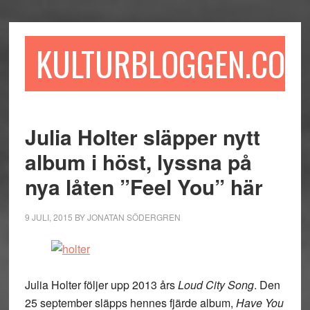
Hoppa
Hoppa
Hoppa
till
till
till
huvudinnehåll
det
sidfot
KULTURBLOGGEN.COM
primära
sidofältet
Julia Holter släpper nytt
album i höst, lyssna på
nya låten ”Feel You” här
9 JULI, 2015
BY
JONATAN SÖDERGREN
Julia Holter följer upp 2013 års
Loud City Song
. Den
25 september släpps hennes fjärde album,
Have You