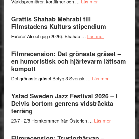
om
Världspremiärer, kortfilmer och …
Läs mer
Way
Out
Grattis Shahab Mehrabi till
West
Filmstadens Kulturs stipendium
presenterar
om
Farbror Ali och jag (2026). Shahab …
Läs mer
19
Grattis
nya
Shahab
Filmrecension: Det grönaste gräset –
titlar
Mehrabi
en humoristisk och hjärtevarm lättsam
i
till
kompott
årets
Filmstadens
filmprogram
om
Det grönaste gräset Betyg 3 Svensk …
Läs mer
Kulturs
Filmrecension:
stipendium
Det
Ystad Sweden Jazz Festival 2026 – I
grönaste
Delvis bortom genrens vidsträckta
gräset
terräng
–
om
29/7 - 2/8 Hemkommen från Österlen …
Läs mer
en
Ystad
humoristisk
Sweden
Filmrecension: Trustorhärvan –
och