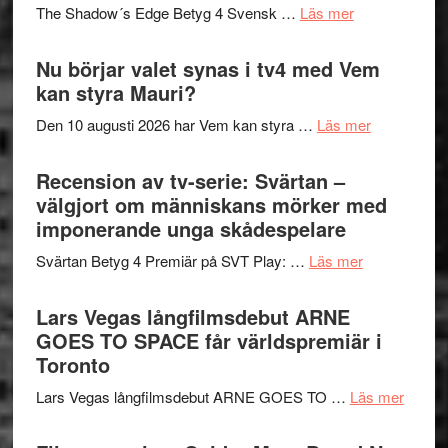
på
om
The Shadow´s Edge Betyg 4 Svensk …
Läs mer
musik,
Artipelag
Filmrecension
samtal
The
Nu börjar valet synas i tv4 med Vem
och
Shadow
kan styra Mauri?
teater
´s
om
Den 10 augusti 2026 har Vem kan styra …
Läs mer
Edge
Nu
–
börjar
Recension av tv-serie: Svärtan –
rolig
valet
välgjort om människans mörker med
och
synas
imponerande unga skådespelare
spännande
i
med
om
Svärtan Betyg 4 Premiär på SVT Play: …
Läs mer
tv4
en
Recension
med
Jackie
av
Lars Vegas långfilmsdebut ARNE
Vem
Chan
tv-
GOES TO SPACE får världspremiär i
kan
i
serie:
Toronto
styra
storform
Svärtan
Mauri?
om
Lars Vegas långfilmsdebut ARNE GOES TO …
Läs mer
–
Lars
välgjort
Vegas