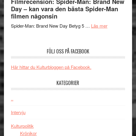
Filmrecension: Spider-Man: Brand New
om
långfi
Day – kan vara den bästa Spider-Man
människans
ARNE
filmen någonsin
mörker
GOES
med
om
Spider-Man: Brand New Day Betyg 5 …
Läs mer
TO
imponerande
Filmrecension
SPAC
unga
Spider-
får
skådespelar
Man:
världs
FÖLJ OSS PÅ FACEBOOK
Brand
i
New
Toront
Här hittar du Kulturbloggen på Facebook.
Day
–
KATEGORIER
kan
vara
den
..
bästa
Intervju
Spider-
Man
Kulturpolitik
filmen
Krönikor
någonsin