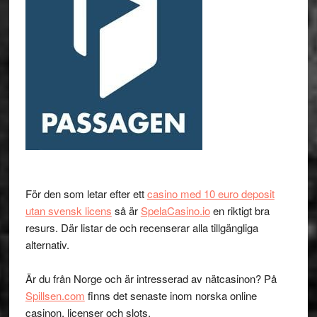
För den som letar efter ett
casino med 10 euro deposit
utan svensk licens
så är
SpelaCasino.io
en riktigt bra
resurs. Där listar de och recenserar alla tillgängliga
alternativ.
Är du från Norge och är intresserad av nätcasinon? På
Spillsen.com
finns det senaste inom norska online
casinon, licenser och slots.