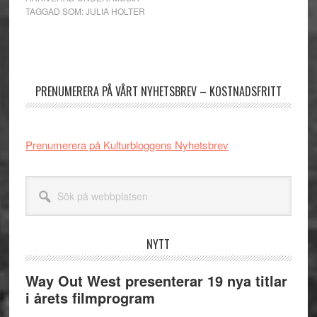
TAGGAD SOM:
JULIA HOLTER
Primärt
sidofält
PRENUMERERA PÅ VÅRT NYHETSBREV – KOSTNADSFRITT
Prenumerera på Kulturbloggens Nyhetsbrev
Sök
på
webbplatsen
NYTT
Way Out West presenterar 19 nya titlar
i årets filmprogram