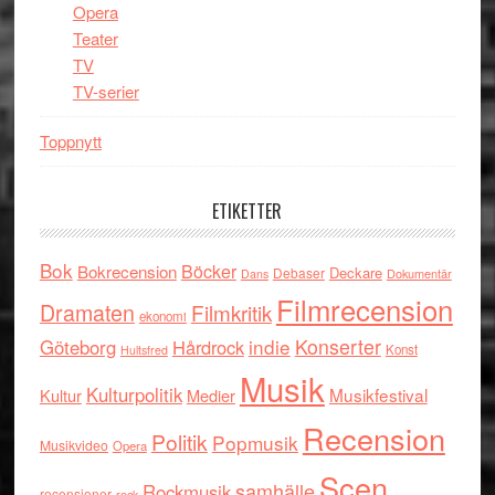
Opera
Teater
TV
TV-serier
Toppnytt
ETIKETTER
Bok
Böcker
Bokrecension
Deckare
Debaser
Dokumentär
Dans
Filmrecension
Dramaten
Filmkritik
ekonomi
indie
Konserter
Göteborg
Hårdrock
Konst
Hultsfred
Musik
Kulturpolitik
Musikfestival
Kultur
Medier
Recension
Politik
Popmusik
Musikvideo
Opera
Scen
samhälle
Rockmusik
recensioner
rock