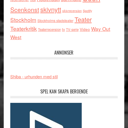
skivnytt
Scenkonst
skivrecension
Spotify
Teater
Stockholm
Stockholms stadsteater
Teaterkritik
Way Out
tv
Video
Teaterrecension
TV-serie
West
ANNONSER
Shiba - urhunden med stil
SPEL KAN SKAPA BEROENDE