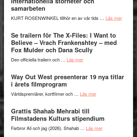
Internationella storheter och
–
samarbeten
Huskvarna
om
KURT ROSENWINKEL tillhör en av vår tids …
Läs mer
Folkets
Ystad
Park
Swede
Se trailern för The X-Files: I Want to
–
Jazz
Believe – Vrach Frankenshtey – med
en
Festiva
Fox Mulder och Dana Scully
helt
2026
lysande
om
Den officiella trailern och …
Läs mer
–
kväll
Se
II
trailern
Way Out West presenterar 19 nya titlar
Internat
för
i årets filmprogram
storhet
The
och
om
Världspremiärer, kortfilmer och …
Läs mer
X-
samarb
Way
Files:
Out
Grattis Shahab Mehrabi till
I
West
Filmstadens Kulturs stipendium
Want
presenterar
to
om
Farbror Ali och jag (2026). Shahab …
Läs mer
19
Believe
Grattis