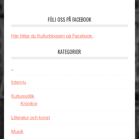
Nu
–
börjar
rolig
valet
och
FÖLJ OSS PÅ FACEBOOK
synas
spännande
i
med
Här hittar du Kulturbloggen på Facebook.
tv4
en
med
Jackie
KATEGORIER
Vem
Chan
kan
i
styra
..
storform
Mauri?
Intervju
Kulturpolitik
Krönikor
Litteratur och konst
Musik