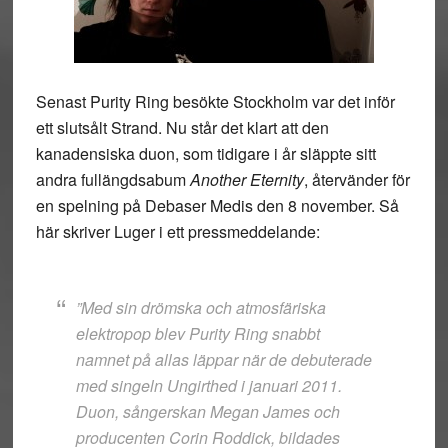
Senast Purity Ring besökte Stockholm var det inför
ett slutsålt Strand. Nu står det klart att den
kanadensiska duon, som tidigare i år släppte sitt
andra fullängdsabum
Another Eternity
, återvänder för
en spelning på Debaser Medis den 8 november. Så
här skriver Luger i ett pressmeddelande:
”Med sin drömska och atmosfäriska
elektropop blev Purity Ring snabbt
namnet på allas läppar när de debuterade
med singeln Ungirthed i januari 2011.
Duon, sångerskan Megan James och
producenten Corin Roddick, bildades