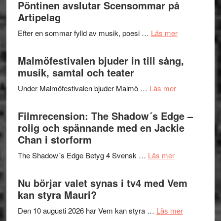
–
Pöntinen avslutar Scensommar på
bortom
fascineran
Artipelag
genrens
spännand
vidsträckta
om
Efter en sommar fylld av musik, poesi …
Läs mer
och
terräng
Lena
ger
Endre,
Malmöfestivalen bjuder in till sång,
mycket
Hannes
musik, samtal och teater
att
Meidal
tänka
om
Under Malmöfestivalen bjuder Malmö …
Läs mer
och
på
Malmöfestiva
Roland
bjuder
Filmrecension: The Shadow´s Edge –
Pöntinen
in
rolig och spännande med en Jackie
avslutar
till
Chan i storform
Scensommar
sång,
på
om
The Shadow´s Edge Betyg 4 Svensk …
Läs mer
musik,
Artipelag
Filmrecension
samtal
The
Nu börjar valet synas i tv4 med Vem
och
Shadow
kan styra Mauri?
teater
´s
om
Den 10 augusti 2026 har Vem kan styra …
Läs mer
Edge