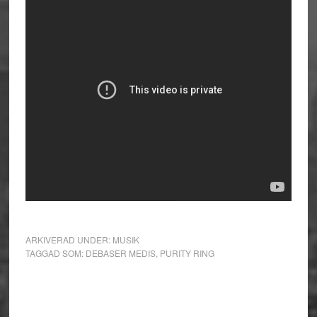
ARKIVERAD UNDER:
MUSIK
TAGGAD SOM:
DEBASER MEDIS
,
PURITY RING
Primärt
sidofält