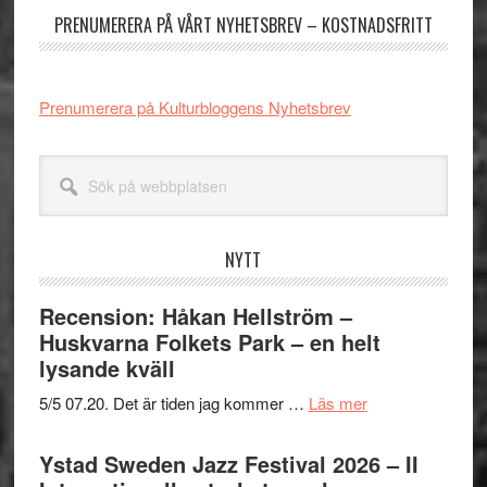
PRENUMERERA PÅ VÅRT NYHETSBREV – KOSTNADSFRITT
Prenumerera på Kulturbloggens Nyhetsbrev
Sök
på
webbplatsen
NYTT
Recension: Håkan Hellström –
Huskvarna Folkets Park – en helt
lysande kväll
om
5/5 07.20. Det är tiden jag kommer …
Läs mer
Recension:
Håkan
Ystad Sweden Jazz Festival 2026 – II
Hellström