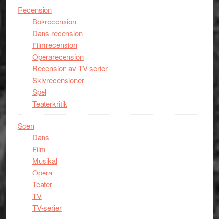
Recension
Bokrecension
Dans recension
Filmrecension
Operarecension
Recension av TV-serier
Skivrecensioner
Spel
Teaterkritik
Scen
Dans
Film
Musikal
Opera
Teater
TV
TV-serier