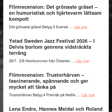
nya
–
Shahab
Filmrecension: Det grönaste gräset –
titlar
Vrach
Mehrabi
en humoristisk och hjärtevarm lättsam
i
Frankenshtey
till
kompott
årets
–
Filmstadens
filmprogram
med
om
Det grönaste gräset Betyg 3 Svensk …
Läs mer
Kulturs
Fox
Filmrecension:
stipendium
Mulder
Det
Ystad Sweden Jazz Festival 2026 – I
och
grönaste
Delvis bortom genrens vidsträckta
Dana
gräset
terräng
Scully
–
om
29/7 - 2/8 Hemkommen från Österlen …
Läs mer
en
Ystad
humoristisk
Sweden
Filmrecension: Trustorhärvan –
och
Jazz
fascinerande, spännande och ger
hjärtevarm
Festival
mycket att tänka på
lättsam
2026
kompott
om
Trustorhärvan Betyg 4 Premiär på Netflix …
Läs mer
–
Filmrecens
I
Trustorhä
Lena Endre, Hannes Meidal och Roland
Delvis