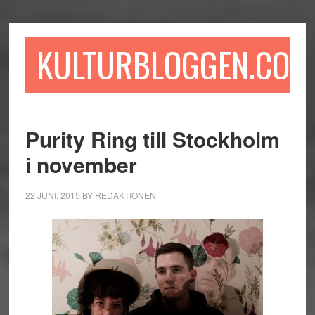
Hoppa
Hoppa
Hoppa
till
till
till
huvudinnehåll
det
sidfot
KULTURBLOGGEN.COM
primära
sidofältet
Purity Ring till Stockholm
i november
22 JUNI, 2015
BY
REDAKTIONEN