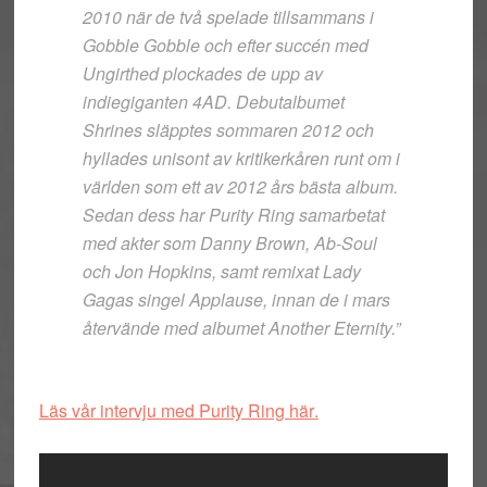
2010 när de två spelade tillsammans i
Gobble Gobble och efter succén med
Ungirthed plockades de upp av
indiegiganten 4AD. Debutalbumet
Shrines släpptes sommaren 2012 och
hyllades unisont av kritikerkåren runt om i
världen som ett av 2012 års bästa album.
Sedan dess har Purity Ring samarbetat
med akter som Danny Brown, Ab-Soul
och Jon Hopkins, samt remixat Lady
Gagas singel Applause, innan de i mars
återvände med albumet Another Eternity.”
Läs vår intervju med Purity Ring
här
.