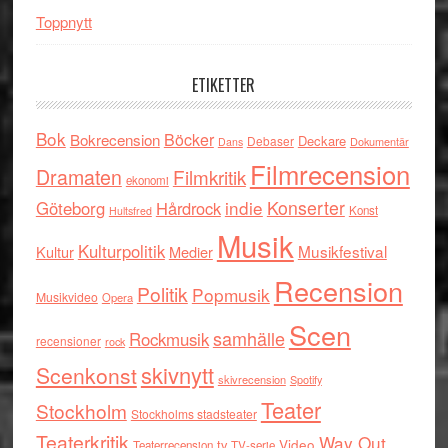
Toppnytt
ETIKETTER
Bok
Böcker
Bokrecension
Deckare
Debaser
Dokumentär
Dans
Filmrecension
Dramaten
Filmkritik
ekonomi
indie
Konserter
Göteborg
Hårdrock
Konst
Hultsfred
Musik
Kulturpolitik
Musikfestival
Kultur
Medier
Recension
Politik
Popmusik
Musikvideo
Opera
Scen
samhälle
Rockmusik
recensioner
rock
skivnytt
Scenkonst
skivrecension
Spotify
Teater
Stockholm
Stockholms stadsteater
Teaterkritik
Way Out
tv
Video
Teaterrecension
TV-serie