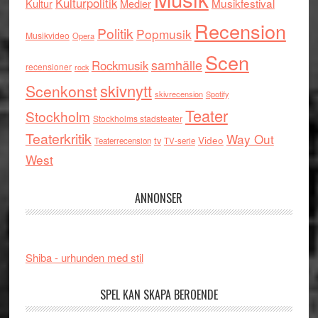
Kulturpolitik
Musikfestival
Kultur
Medier
Recension
Politik
Popmusik
Musikvideo
Opera
Scen
samhälle
Rockmusik
recensioner
rock
skivnytt
Scenkonst
skivrecension
Spotify
Teater
Stockholm
Stockholms stadsteater
Teaterkritik
Way Out
tv
Video
Teaterrecension
TV-serie
West
ANNONSER
Shiba - urhunden med stil
SPEL KAN SKAPA BEROENDE