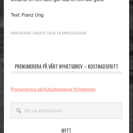
Text: Franz Ung
ARKIVERAD UNDER:
FILM
,
FILMRECENSION
Primärt
sidofält
PRENUMERERA PÅ VÅRT NYHETSBREV – KOSTNADSFRITT
Prenumerera på Kulturbloggens Nyhetsbrev
Sök
på
webbplatsen
NYTT