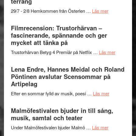
terräng
–
om
29/7 - 2/8 Hemkommen från Österlen …
Läs mer
en
Ystad
humoristisk
Sweden
Filmrecension: Trustorhärvan –
och
Jazz
fascinerande, spännande och ger
hjärtevarm
Festival
mycket att tänka på
lättsam
2026
kompott
om
Trustorhärvan Betyg 4 Premiär på Netflix …
Läs mer
–
Filmrecens
I
Trustorhä
Lena Endre, Hannes Meidal och Roland
Delvis
–
Pöntinen avslutar Scensommar på
bortom
fascineran
Artipelag
genrens
spännand
vidsträckta
om
Efter en sommar fylld av musik, poesi …
Läs mer
och
terräng
Lena
ger
Endre,
Malmöfestivalen bjuder in till sång,
mycket
Hannes
musik, samtal och teater
att
Meidal
tänka
om
Under Malmöfestivalen bjuder Malmö …
Läs mer
och
på
Malmöfestiva