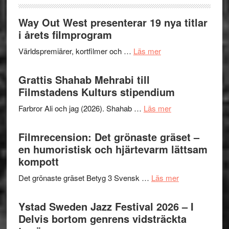
Way Out West presenterar 19 nya titlar
i årets filmprogram
om
Världspremiärer, kortfilmer och …
Läs mer
Way
Out
Grattis Shahab Mehrabi till
West
Filmstadens Kulturs stipendium
presenterar
om
Farbror Ali och jag (2026). Shahab …
Läs mer
19
Grattis
nya
Shahab
Filmrecension: Det grönaste gräset –
titlar
Mehrabi
en humoristisk och hjärtevarm lättsam
i
till
kompott
årets
Filmstadens
filmprogram
om
Det grönaste gräset Betyg 3 Svensk …
Läs mer
Kulturs
Filmrecension:
stipendium
Det
Ystad Sweden Jazz Festival 2026 – I
grönaste
Delvis bortom genrens vidsträckta
gräset