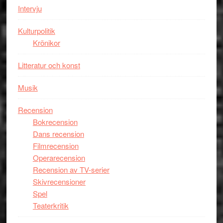
Intervju
Spider-
Man
Kulturpolitik
filmen
Krönikor
någonsin
Litteratur och konst
Musik
Recension
Bokrecension
Dans recension
Filmrecension
Operarecension
Recension av TV-serier
Skivrecensioner
Spel
Teaterkritik