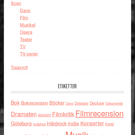
Scen
Dans
Film
Musikal
Opera
Teater
TV
TV-serier
Toppnytt
ETIKETTER
Bok
Böcker
Bokrecension
Deckare
Debaser
Dokumentär
Dans
Filmrecension
Dramaten
Filmkritik
ekonomi
indie
Konserter
Göteborg
Hårdrock
Konst
Hultsfred
Musik