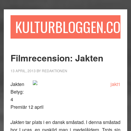
Hoppa
Hoppa
Hoppa
till
till
till
huvudinnehåll
det
sidfot
KULTURBLOGGEN.COM
primära
sidofältet
Filmrecension: Jakten
13 APRIL, 2013
BY
REDAKTIONEN
Jakten
Betyg:
4
Premiär 12 april
Jakten
tar plats i en dansk småstad. I denna småstad
bor Lucas, en nyskild man i medelåldern. Trots sin