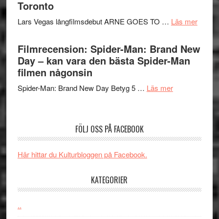
serie:
Toronto
styra
storform
Svärtan
Mauri?
om
Lars Vegas långfilmsdebut ARNE GOES TO …
Läs mer
–
Lars
välgjort
Vegas
Filmrecension: Spider-Man: Brand New
om
långfi
Day – kan vara den bästa Spider-Man
människans
ARNE
filmen någonsin
mörker
GOES
med
om
Spider-Man: Brand New Day Betyg 5 …
Läs mer
TO
imponerande
Filmrecension
SPAC
unga
Spider-
får
skådespelar
Man:
världs
FÖLJ OSS PÅ FACEBOOK
Brand
i
New
Toront
Här hittar du Kulturbloggen på Facebook.
Day
–
KATEGORIER
kan
vara
den
..
bästa