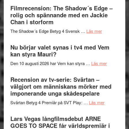
Roland
bjuder
Filmrecension: The Shadow´s Edge –
Pöntinen
in
rolig och spännande med en Jackie
avslutar
till
Chan i storform
Scensommar
sång,
på
om
The Shadow´s Edge Betyg 4 Svensk …
Läs mer
musik,
Artipelag
Filmrecension
samtal
The
Nu börjar valet synas i tv4 med Vem
och
Shadow
kan styra Mauri?
teater
´s
om
Den 10 augusti 2026 har Vem kan styra …
Läs mer
Edge
Nu
–
börjar
Recension av tv-serie: Svärtan –
rolig
valet
välgjort om människans mörker med
och
synas
imponerande unga skådespelare
spännande
i
med
om
Svärtan Betyg 4 Premiär på SVT Play: …
Läs mer
tv4
en
Recension
med
Jackie
av
Lars Vegas långfilmsdebut ARNE
Vem
Chan
tv-
GOES TO SPACE får världspremiär i
kan
i