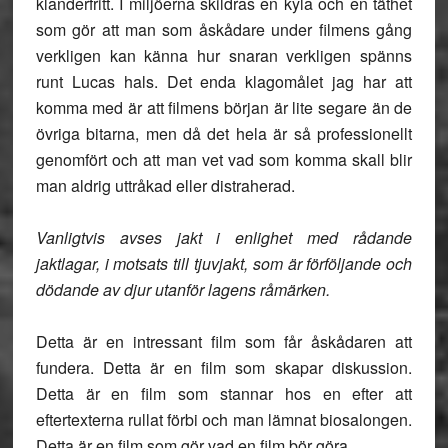
klanderfritt. I miljöerna skildras en kyla och en täthet
som gör att man som åskådare under filmens gång
verkligen kan känna hur snaran verkligen spänns
runt Lucas hals. Det enda klagomålet jag har att
komma med är att filmens början är lite segare än de
övriga bitarna, men då det hela är så professionellt
genomfört och att man vet vad som komma skall blir
man aldrig uttråkad eller distraherad.
Vanligtvis avses jakt i enlighet med rådande
jaktlagar, i motsats till tjuvjakt, som är förföljande och
dödande av djur utanför lagens råmärken.
Detta är en intressant film som får åskådaren att
fundera. Detta är en film som skapar diskussion.
Detta är en film som stannar hos en efter att
eftertexterna rullat förbi och man lämnat biosalongen.
Detta är en film som gör vad en film bör göra.