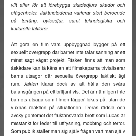
vilt eller för att förebygga skadedjurs skador och
olägenheter. Jaktmetoderna varierar stort beroende
på terräng, bytesdjur, samt teknologiska och
kulturella faktorer.
Att göra en film vars uppbyggnad bygger på ett
sexuellt övergrepp där barnet inte talar sanning är ett
minst sagt vågat projekt. Risken finns att man som
åskådare kan få känslan att filmskaparna trivialiserar
barns utsagor där sexuella övergrepp faktiskt ägt
rum.
Jakten
klarar dock av att hålla den svåra
balansgången på ett briljant vis. Det är nämligen inte
barnets utsaga som filmen lägger fokus på, utan de
vuxnas reaktion på situationen. Deras rädsla och
avsky gentemot det fruktansvärda brott som Lucas är
misstänkt för leder till utfrysning, mobbing och terror.
Som publik ställer man sig själv frågan vart man själv