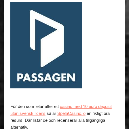
För den som letar efter ett
casino med 10 euro deposit
utan svensk licens
så är
SpelaCasino.io
en riktigt bra
resurs. Där listar de och recenserar alla tillgängliga
alternativ.