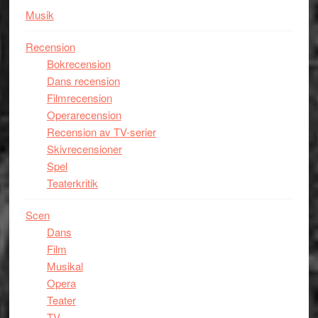
Musik
Recension
Bokrecension
Dans recension
Filmrecension
Operarecension
Recension av TV-serier
Skivrecensioner
Spel
Teaterkritik
Scen
Dans
Film
Musikal
Opera
Teater
TV