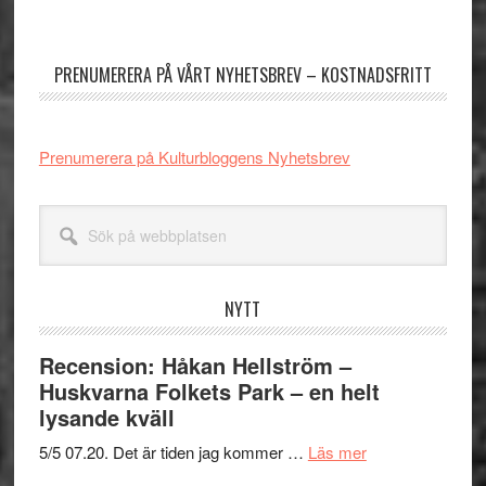
Primärt
sidofält
PRENUMERERA PÅ VÅRT NYHETSBREV – KOSTNADSFRITT
Prenumerera på Kulturbloggens Nyhetsbrev
Sök
på
webbplatsen
NYTT
Recension: Håkan Hellström –
Huskvarna Folkets Park – en helt
lysande kväll
om
5/5 07.20. Det är tiden jag kommer …
Läs mer
Recension: