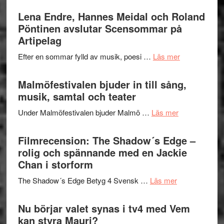
I
Trustorhä
Lena Endre, Hannes Meidal och Roland
Delvis
–
Pöntinen avslutar Scensommar på
bortom
fascineran
Artipelag
genrens
spännand
vidsträckta
om
Efter en sommar fylld av musik, poesi …
Läs mer
och
terräng
Lena
ger
Endre,
Malmöfestivalen bjuder in till sång,
mycket
Hannes
musik, samtal och teater
att
Meidal
tänka
om
Under Malmöfestivalen bjuder Malmö …
Läs mer
och
på
Malmöfestiva
Roland
bjuder
Filmrecension: The Shadow´s Edge –
Pöntinen
in
rolig och spännande med en Jackie
avslutar
till
Chan i storform
Scensommar
sång,
på
om
The Shadow´s Edge Betyg 4 Svensk …
Läs mer
musik,
Artipelag
Filmrecension
samtal
The
Nu börjar valet synas i tv4 med Vem
och
Shadow
kan styra Mauri?
teater