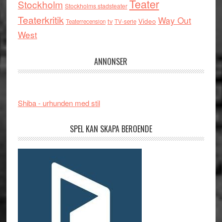
Teater
Stockholm
Stockholms stadsteater
Teaterkritik
Way Out
tv
Video
Teaterrecension
TV-serie
West
ANNONSER
Shiba - urhunden med stil
SPEL KAN SKAPA BEROENDE