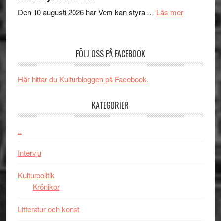
´s
om
Den 10 augusti 2026 har Vem kan styra …
Läs mer
Edge
Nu
–
börjar
rolig
valet
och
FÖLJ OSS PÅ FACEBOOK
synas
spännande
i
med
Här hittar du Kulturbloggen på Facebook.
tv4
en
med
Jackie
KATEGORIER
Vem
Chan
kan
i
styra
..
storform
Mauri?
Intervju
Kulturpolitik
Krönikor
Litteratur och konst