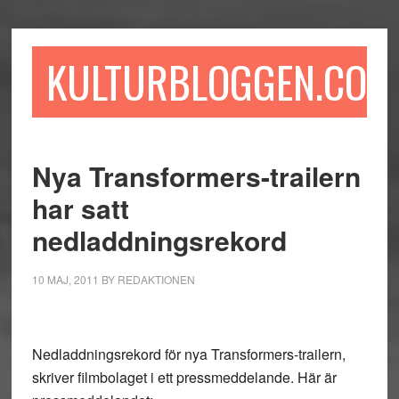
Hoppa
Hoppa
Hoppa
till
till
till
huvudinnehåll
det
sidfot
KULTURBLOGGEN.COM
primära
sidofältet
Nya Transformers-trailern
har satt
nedladdningsrekord
10 MAJ, 2011
BY
REDAKTIONEN
Nedladdningsrekord för nya Transformers-trailern,
skriver filmbolaget i ett pressmeddelande. Här är