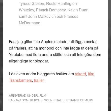
Tyrese Gibson, Rosie Huntington-
Whiteley, Patrick Dempsey, Kevin Dunn,
samt John Malkovich och Frances
McDormand.
Fast jag gillar inte Apples metoder att lägga beslag
på trailers, att ha monopol och inte lägga ut dem på
Youtube med flera andra stället och att inte göra dem
tillgängliga för bloggar.
Läs även andra bloggares åsikter om
rekord
,
film
,
Transformers
,
trailer
ARKIVERAD UNDER:
FILM
TAGGAD SOM:
REKORD
,
SCEN
,
TRAILER
,
TRANSFORMERS