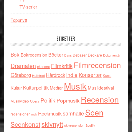
TV-serier
Toppnytt
ETIKETTER
Bok
Böcker
Bokrecension
Deckare
Debaser
Dokumentär
Dans
Filmrecension
Dramaten
Filmkritik
ekonomi
indie
Konserter
Göteborg
Hårdrock
Konst
Hultsfred
Musik
Kulturpolitik
Musikfestival
Kultur
Medier
Recension
Politik
Popmusik
Musikvideo
Opera
Scen
samhälle
Rockmusik
recensioner
rock
skivnytt
Scenkonst
skivrecension
Spotify