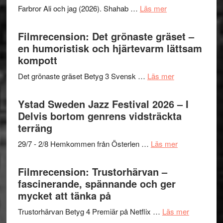
to
om
Farbror Ali och jag (2026). Shahab …
Läs mer
19
Believe
Grattis
nya
–
Shahab
Filmrecension: Det grönaste gräset –
titlar
Vrach
Mehrabi
en humoristisk och hjärtevarm lättsam
i
Frankenshtey
till
kompott
årets
–
Filmstadens
filmprogram
med
om
Det grönaste gräset Betyg 3 Svensk …
Läs mer
Kulturs
Fox
Filmrecension:
stipendium
Mulder
Det
Ystad Sweden Jazz Festival 2026 – I
och
grönaste
Delvis bortom genrens vidsträckta
Dana
gräset
terräng
Scully
–
om
29/7 - 2/8 Hemkommen från Österlen …
Läs mer
en
Ystad
humoristisk
Sweden
Filmrecension: Trustorhärvan –
och
Jazz
fascinerande, spännande och ger
hjärtevarm
Festival
mycket att tänka på
lättsam
2026
kompott
om
Trustorhärvan Betyg 4 Premiär på Netflix …
Läs mer
–
Filmrecens