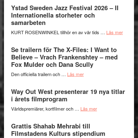
Håkan
Ystad Sweden Jazz Festival 2026 – II
Hellström
Internationella storheter och
–
samarbeten
Huskvarna
om
KURT ROSENWINKEL tillhör en av vår tids …
Läs mer
Folkets
Ystad
Park
Swede
Se trailern för The X-Files: I Want to
–
Jazz
Believe – Vrach Frankenshtey – med
en
Festiva
Fox Mulder och Dana Scully
helt
2026
lysande
om
Den officiella trailern och …
Läs mer
–
kväll
Se
II
trailern
Way Out West presenterar 19 nya titlar
Internat
för
i årets filmprogram
storhet
The
och
om
Världspremiärer, kortfilmer och …
Läs mer
X-
samarb
Way
Files:
Out
Grattis Shahab Mehrabi till
I
West
Filmstadens Kulturs stipendium
Want
presenterar