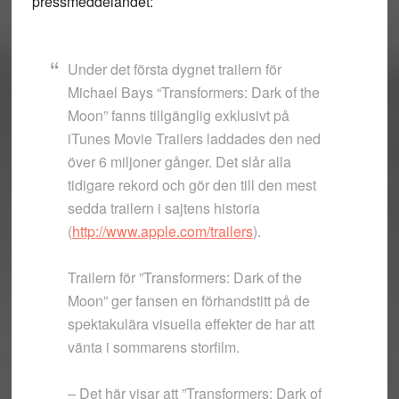
pressmeddelandet:
Under det första dygnet trailern för
Michael Bays “Transformers: Dark of the
Moon” fanns tillgänglig exklusivt på
iTunes Movie Trailers laddades den ned
över 6 miljoner gånger. Det slår alla
tidigare rekord och gör den till den mest
sedda trailern i sajtens historia
(
http://www.apple.com/trailers
).
Trailern för ”Transformers: Dark of the
Moon” ger fansen en förhandstitt på de
spektakulära visuella effekter de har att
vänta i sommarens storfilm.
– Det här visar att ”Transformers: Dark of