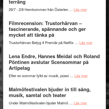
terräng
Scully
–
om
29/7 - 2/8 Hemkommen från Österlen …
Läs mer
en
Ystad
humoristisk
Sweden
Filmrecension: Trustorhärvan –
och
Jazz
fascinerande, spännande och ger
hjärtevarm
Festival
mycket att tänka på
lättsam
2026
kompott
om
Trustorhärvan Betyg 4 Premiär på Netflix …
Läs mer
–
Filmrecens
I
Trustorhä
Lena Endre, Hannes Meidal och Roland
Delvis
–
Pöntinen avslutar Scensommar på
bortom
fascineran
Artipelag
genrens
spännand
vidsträckta
om
Efter en sommar fylld av musik, poesi …
Läs mer
och
terräng
Lena
ger
Endre,
Malmöfestivalen bjuder in till sång,
mycket
Hannes
musik, samtal och teater
att
Meidal
tänka
om
Under Malmöfestivalen bjuder Malmö …
Läs mer
och
på
Malmöfestiva