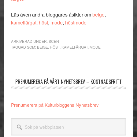
Läs även andra bloggares åsikter om
beige
,
kamelfärgat
,
höst
,
mode
,
höstmode
ARKIVERAD UNDER:
SCEN
TAGGAD SOM:
BEIGE
,
HÖST
,
KAMELFÄRGAT
,
MODE
Primärt
sidofält
PRENUMERERA PÅ VÅRT NYHETSBREV – KOSTNADSFRITT
Prenumerera på Kulturbloggens Nyhetsbrev
Sök
på
webbplatsen