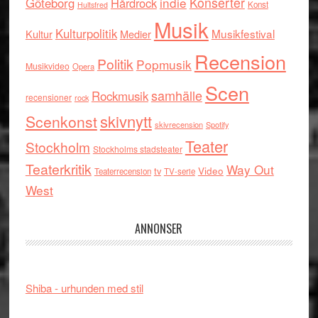
indie
Konserter
Göteborg
Hårdrock
Konst
Hultsfred
Musik
Kulturpolitik
Musikfestival
Kultur
Medier
Recension
Politik
Popmusik
Musikvideo
Opera
Scen
samhälle
Rockmusik
recensioner
rock
skivnytt
Scenkonst
skivrecension
Spotify
Teater
Stockholm
Stockholms stadsteater
Teaterkritik
Way Out
tv
Video
Teaterrecension
TV-serie
West
ANNONSER
Shiba - urhunden med stil