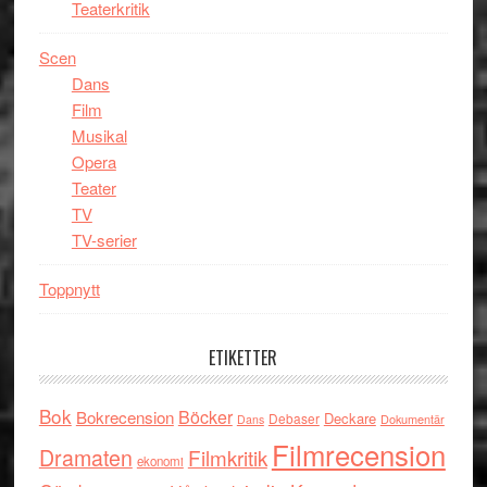
Teaterkritik
Scen
Dans
Film
Musikal
Opera
Teater
TV
TV-serier
Toppnytt
ETIKETTER
Bok
Böcker
Bokrecension
Deckare
Debaser
Dokumentär
Dans
Filmrecension
Dramaten
Filmkritik
ekonomi