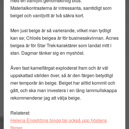
med en vaniljvit genomskinlig blus.
Materialkontrasterna är intressanta, samtidigt som
beiget och vaniljvitt är två säkra kort.
Men just beige är så varierande, vilket man tydligt
kan se; Chloés beigea är för businesskvinnan. Acnes
beigea är för Star Trek-karaktärer som landat mitt i
stan. Dagmar tänker sig en myshöst.
Även fast kamelfärgat exploderat fram och är väl
uppskattad världen över, så är den färgen betydligt
mer temporär än beige. Beiget har alltid kommit och
gått, och ska man investera i en lång lammullskappa
rekommenderar jag att välja beige.
Relaterat:
Helena Engströms blogg tar också upp höstens
färger.