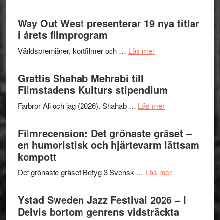
kväll
Se
II
trailern
Way Out West presenterar 19 nya titlar
Internat
för
i årets filmprogram
storhet
The
och
om
Världspremiärer, kortfilmer och …
Läs mer
X-
samarb
Way
Files:
Out
Grattis Shahab Mehrabi till
I
West
Filmstadens Kulturs stipendium
Want
presenterar
to
om
Farbror Ali och jag (2026). Shahab …
Läs mer
19
Believe
Grattis
nya
–
Shahab
Filmrecension: Det grönaste gräset –
titlar
Vrach
Mehrabi
en humoristisk och hjärtevarm lättsam
i
Frankenshtey
till
kompott
årets
–
Filmstadens
filmprogram
med
om
Det grönaste gräset Betyg 3 Svensk …
Läs mer
Kulturs
Fox
Filmrecension:
stipendium
Mulder
Det
Ystad Sweden Jazz Festival 2026 – I
och
grönaste
Delvis bortom genrens vidsträckta
Dana
gräset