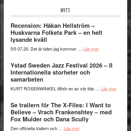
NYTT
Recension: Håkan Hellström –
Huskvarna Folkets Park – en helt
lysande kväll
om
5/5 07.20. Det är tiden jag kommer …
Läs mer
Recension:
Håkan
Ystad Sweden Jazz Festival 2026 – II
Hellström
Internationella storheter och
–
samarbeten
Huskvarna
om
KURT ROSENWINKEL tillhör en av vår tids …
Läs mer
Folkets
Ystad
Park
Swede
Se trailern för The X-Files: I Want to
–
Jazz
Believe – Vrach Frankenshtey – med
en
Festiva
Fox Mulder och Dana Scully
helt
2026
lysande
om
Den officiella trailern och …
Läs mer
–