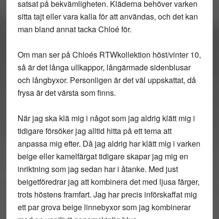
satsat på bekvämligheten. Kläderna behöver varken
sitta tajt eller vara kalla för att användas, och det kan
man bland annat tacka Chloé för.
Om man ser på Chloés RTWkollektion höst/vinter 10,
så är det långa ullkappor, långärmade sidenblusar
och långbyxor. Personligen är det väl uppskattat, då
frysa är det värsta som finns.
När jag ska klä mig i något som jag aldrig klätt mig i
tidigare försöker jag alltid hitta på ett tema att
anpassa mig efter. Då jag aldrig har klätt mig i varken
beige eller kamelfärgat tidigare skapar jag mig en
inriktning som jag sedan har i åtanke. Med just
beigetföredrar jag att kombinera det med ljusa färger,
trots höstens framfart. Jag har precis införskaffat mig
ett par grova beige linnebyxor som jag kombinerar