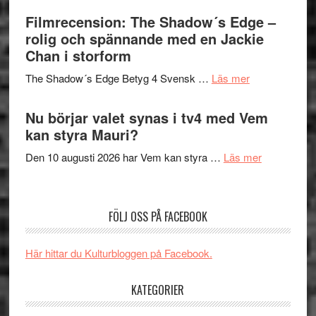
Roland
bjuder
Filmrecension: The Shadow´s Edge –
Pöntinen
in
rolig och spännande med en Jackie
avslutar
till
Chan i storform
Scensommar
sång,
på
om
The Shadow´s Edge Betyg 4 Svensk …
Läs mer
musik,
Artipelag
Filmrecension
samtal
The
Nu börjar valet synas i tv4 med Vem
och
Shadow
kan styra Mauri?
teater
´s
om
Den 10 augusti 2026 har Vem kan styra …
Läs mer
Edge
Nu
–
börjar
rolig
valet
och
FÖLJ OSS PÅ FACEBOOK
synas
spännande
i
med
Här hittar du Kulturbloggen på Facebook.
tv4
en
med
Jackie
KATEGORIER
Vem
Chan
kan
i