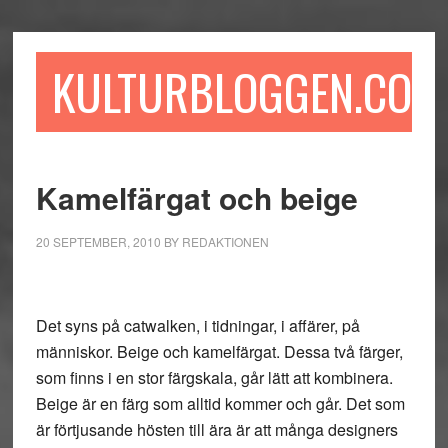
Hoppa
Hoppa
Hoppa
till
till
till
huvudinnehåll
det
sidfot
KULTURBLOGGEN.COM
primära
sidofältet
Kamelfärgat och beige
20 SEPTEMBER, 2010
BY
REDAKTIONEN
Det syns på catwalken, i tidningar, i affärer, på
människor. Beige och kamelfärgat. Dessa två färger,
som finns i en stor färgskala, går lätt att kombinera.
Beige är en färg som alltid kommer och går. Det som
är förtjusande hösten till ära är att många designers