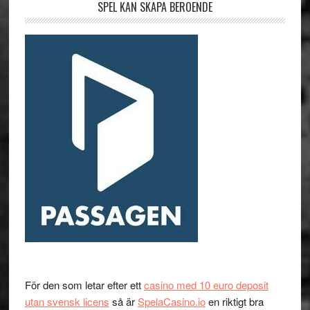
SPEL KAN SKAPA BEROENDE
För den som letar efter ett
casino med 10 euro deposit
utan svensk licens
så är
SpelaCasino.io
en riktigt bra