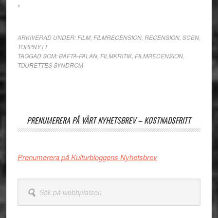
’
ARKIVERAD UNDER:
FILM
,
FILMRECENSION
,
RECENSION
,
SCEN
,
TOPPNYTT
TAGGAD SOM:
BAFTA-FALAN
,
FILMKRITIK
,
FILMRECENSION
,
TOURETTES SYNDROM
Primärt
sidofält
PRENUMERERA PÅ VÅRT NYHETSBREV – KOSTNADSFRITT
Prenumerera på Kulturbloggens Nyhetsbrev
Sök
på
webbplatsen