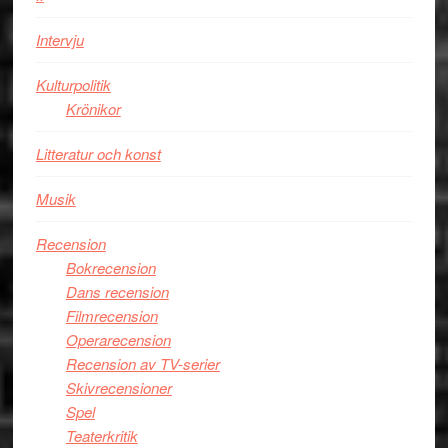
storform
Mauri?
Intervju
Kulturpolitik
Krönikor
Litteratur och konst
Musik
Recension
Bokrecension
Dans recension
Filmrecension
Operarecension
Recension av TV-serier
Skivrecensioner
Spel
Teaterkritik