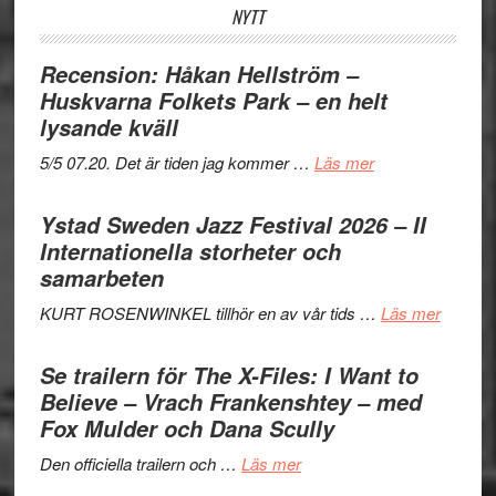
NYTT
Recension: Håkan Hellström –
Huskvarna Folkets Park – en helt
lysande kväll
om
5/5 07.20. Det är tiden jag kommer …
Läs mer
Recension:
Håkan
Ystad Sweden Jazz Festival 2026 – II
Hellström
Internationella storheter och
–
samarbeten
Huskvarna
om
KURT ROSENWINKEL tillhör en av vår tids …
Läs mer
Folkets
Ystad
Park
Swede
Se trailern för The X-Files: I Want to
–
Jazz
Believe – Vrach Frankenshtey – med
en
Festival
Fox Mulder och Dana Scully
helt
2026
lysande
om
Den officiella trailern och …
Läs mer
–
kväll
Se