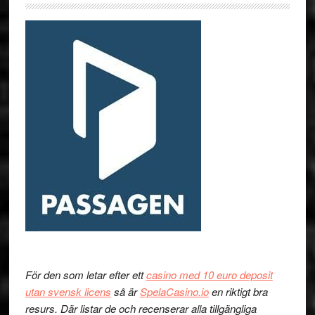
För den som letar efter ett
casino med 10 euro deposit
utan svensk licens
så är
SpelaCasino.io
en riktigt bra
resurs. Där listar de och recenserar alla tillgängliga