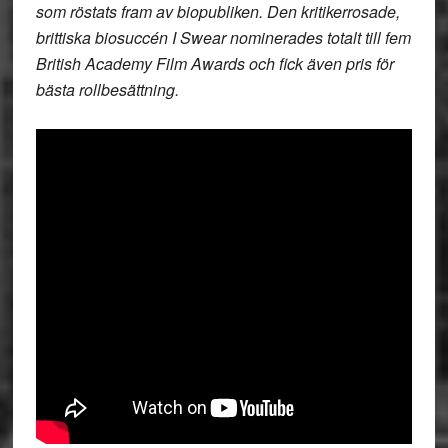
som röstats fram av biopubliken. Den kritikerrosade,
brittiska biosuccén I Swear nominerades totalt till fem
British Academy Film Awards och fick även pris för
bästa rollbesättning.