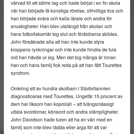
värvad till ett större lag och hade börjat i en fin skola
när han började få konstiga rörelse, ofrivilliga tics och
han började svära och kalla lärare och andra för
snuskigheter. Han blev utslängd från skolan och
hans fotbollskarriär tog slut och föräldrarna skildes.
John försäkrade alla att han inte kunde styra
kroppens ryckningar och inte kunde hindra de fula
ord han hävde ur sig. Men det tog många år innan
han och hans familj fick reda på att han fått Tourettes
syndrom.
Omkring ett av hundra skolbarn i Storbritannien
diagnosticeras med Tourettes. Ungefär 15 procent av
dem har liksom han koprolali – att tvångsmässigt
uttala svordomar, könsord och andra olämpligheter.
John Davidson hade turen att ha en vän med en
familj som inte blev rädda eller arga för att var