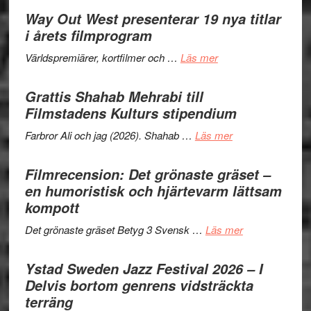
II
trailern
Way Out West presenterar 19 nya titlar
Internat
för
i årets filmprogram
storhet
The
och
om
Världspremiärer, kortfilmer och …
Läs mer
X-
samarb
Way
Files:
Out
Grattis Shahab Mehrabi till
I
West
Filmstadens Kulturs stipendium
Want
presenterar
to
om
Farbror Ali och jag (2026). Shahab …
Läs mer
19
Believe
Grattis
nya
–
Shahab
Filmrecension: Det grönaste gräset –
titlar
Vrach
Mehrabi
en humoristisk och hjärtevarm lättsam
i
Frankenshtey
till
kompott
årets
–
Filmstadens
filmprogram
med
om
Det grönaste gräset Betyg 3 Svensk …
Läs mer
Kulturs
Fox
Filmrecension:
stipendium
Mulder
Det
Ystad Sweden Jazz Festival 2026 – I
och
grönaste
Delvis bortom genrens vidsträckta
Dana
gräset
terräng