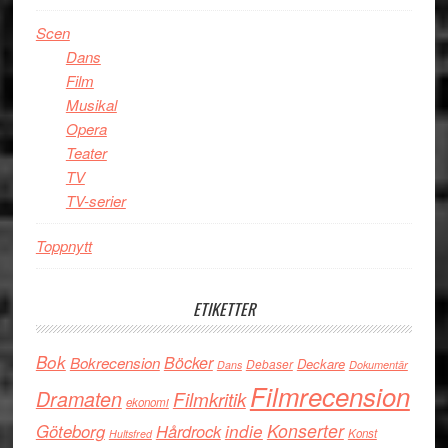
Scen
Dans
Film
Musikal
Opera
Teater
TV
TV-serier
Toppnytt
ETIKETTER
Bok
Böcker
Bokrecension
Deckare
Debaser
Dans
Dokumentär
Filmrecension
Dramaten
Filmkritik
ekonomi
Konserter
Göteborg
Hårdrock
indie
Konst
Hultsfred