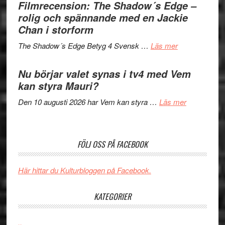
bjuder
Filmrecension: The Shadow´s Edge –
Pöntinen
in
rolig och spännande med en Jackie
avslutar
till
Chan i storform
Scensommar
sång,
på
om
The Shadow´s Edge Betyg 4 Svensk …
Läs mer
musik,
Artipelag
Filmrecension
samtal
The
Nu börjar valet synas i tv4 med Vem
och
Shadow
kan styra Mauri?
teater
´s
om
Den 10 augusti 2026 har Vem kan styra …
Läs mer
Edge
Nu
–
börjar
rolig
valet
och
FÖLJ OSS PÅ FACEBOOK
synas
spännande
i
med
Här hittar du Kulturbloggen på Facebook.
tv4
en
med
Jackie
KATEGORIER
Vem
Chan
kan
i
styra
..