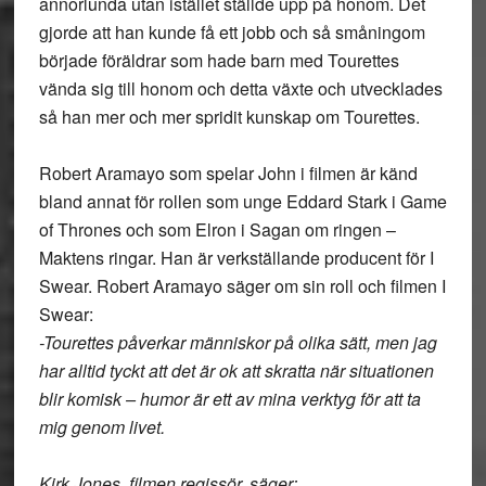
annorlunda utan istället ställde upp på honom. Det
gjorde att han kunde få ett jobb och så småningom
började föräldrar som hade barn med Tourettes
vända sig till honom och detta växte och utvecklades
så han mer och mer spridit kunskap om Tourettes.
Robert Aramayo som spelar John i filmen är känd
bland annat för rollen som unge Eddard Stark i Game
of Thrones och som Elron i Sagan om ringen –
Maktens ringar. Han är verkställande producent för I
Swear. Robert Aramayo säger om sin roll och filmen I
Swear:
-Tourettes påverkar människor på olika sätt, men jag
har alltid tyckt att det är ok att skratta när situationen
blir komisk – humor är ett av mina verktyg för att ta
mig genom livet.
Kirk Jones, filmen regissör, säger: