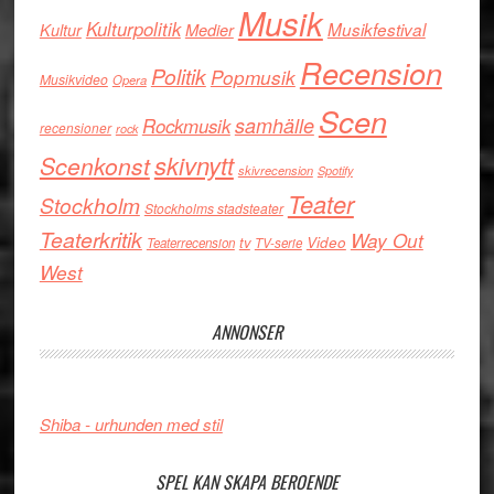
Musik
Kulturpolitik
Musikfestival
Kultur
Medier
Recension
Politik
Popmusik
Musikvideo
Opera
Scen
samhälle
Rockmusik
recensioner
rock
skivnytt
Scenkonst
skivrecension
Spotify
Teater
Stockholm
Stockholms stadsteater
Teaterkritik
Way Out
Video
tv
Teaterrecension
TV-serie
West
ANNONSER
Shiba - urhunden med stil
SPEL KAN SKAPA BEROENDE