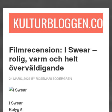
Hoppa
Hoppa
Hoppa
till
till
till
huvudinnehåll
det
sidfot
KULTURBLOGGEN.COM
primära
sidofältet
Filmrecension: I Swear –
rolig, varm och helt
överväldigande
24 MARS, 2026
BY
ROSEMARI SÖDERGREN
I Swear
Betyg 5