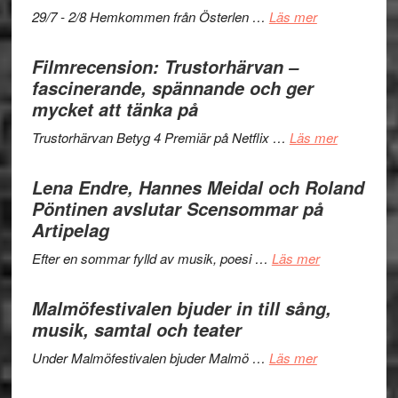
Scully
–
om
29/7 - 2/8 Hemkommen från Österlen …
Läs mer
en
Ystad
humoristisk
Sweden
Filmrecension: Trustorhärvan –
och
Jazz
fascinerande, spännande och ger
hjärtevarm
Festival
mycket att tänka på
lättsam
2026
kompott
om
Trustorhärvan Betyg 4 Premiär på Netflix …
Läs mer
–
Filmrecens
I
Trustorhä
Lena Endre, Hannes Meidal och Roland
Delvis
–
Pöntinen avslutar Scensommar på
bortom
fascineran
Artipelag
genrens
spännand
vidsträckta
om
Efter en sommar fylld av musik, poesi …
Läs mer
och
terräng
Lena
ger
Endre,
Malmöfestivalen bjuder in till sång,
mycket
Hannes
musik, samtal och teater
att
Meidal
tänka
om
Under Malmöfestivalen bjuder Malmö …
Läs mer
och
på
Malmöfestiva
Roland