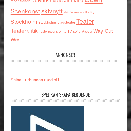
samhälle
Rockmusik
recensioner
rock
skivnytt
Scenkonst
skivrecension
Spotify
Teater
Stockholm
Stockholms stadsteater
Teaterkritik
Way Out
tv
Video
Teaterrecension
TV-serie
West
ANNONSER
Shiba - urhunden med stil
SPEL KAN SKAPA BEROENDE