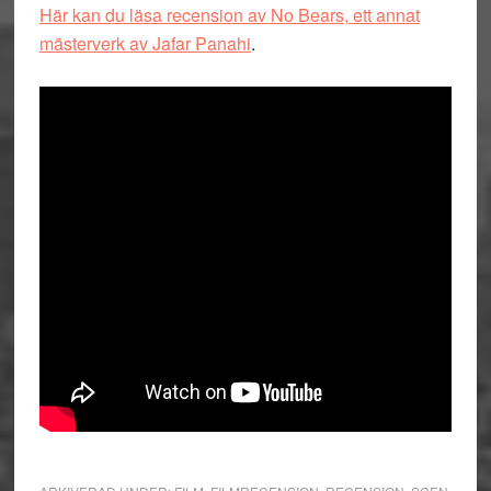
Här kan du läsa recension av No Bears, ett annat
mästerverk av Jafar Panahi
.