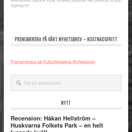
ARKIVERAD UNDER:
FILM
,
FILMRECENSION
,
RECENSION
,
SCEN
,
TOPPNYTT
Primärt
sidofält
PRENUMERERA PÅ VÅRT NYHETSBREV – KOSTNADSFRITT
Prenumerera på Kulturbloggens Nyhetsbrev
Sök
på
webbplatsen
NYTT
Recension: Håkan Hellström –
Huskvarna Folkets Park – en helt