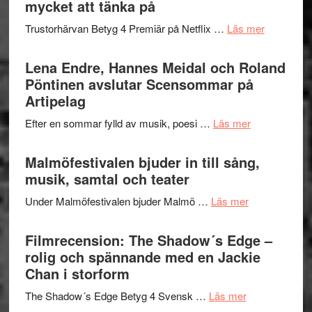
mycket att tänka på
lättsam
2026
kompott
om
Trustorhärvan Betyg 4 Premiär på Netflix …
Läs mer
–
Filmrecens
I
Trustorhä
Lena Endre, Hannes Meidal och Roland
Delvis
–
Pöntinen avslutar Scensommar på
bortom
fascineran
Artipelag
genrens
spännand
vidsträckta
om
Efter en sommar fylld av musik, poesi …
Läs mer
och
terräng
Lena
ger
Endre,
Malmöfestivalen bjuder in till sång,
mycket
Hannes
musik, samtal och teater
att
Meidal
tänka
om
Under Malmöfestivalen bjuder Malmö …
Läs mer
och
på
Malmöfestiva
Roland
bjuder
Filmrecension: The Shadow´s Edge –
Pöntinen
in
rolig och spännande med en Jackie
avslutar
till
Chan i storform
Scensommar
sång,
på
om
The Shadow´s Edge Betyg 4 Svensk …
Läs mer
musik,
Artipelag
Filmrecension