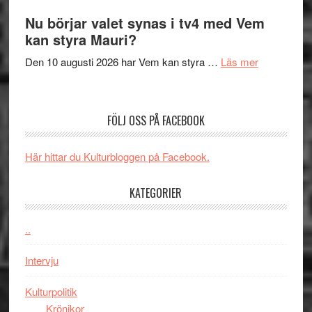
samtal
The
Nu börjar valet synas i tv4 med Vem
och
Shadow
kan styra Mauri?
teater
´s
om
Den 10 augusti 2026 har Vem kan styra …
Läs mer
Edge
Nu
–
börjar
rolig
valet
och
FÖLJ OSS PÅ FACEBOOK
synas
spännande
i
med
Här hittar du Kulturbloggen på Facebook.
tv4
en
med
Jackie
KATEGORIER
Vem
Chan
kan
i
styra
..
storform
Mauri?
Intervju
Kulturpolitik
Krönikor