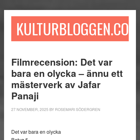
Hoppa
Hoppa
Hoppa
till
till
till
huvudinnehåll
det
sidfot
KULTURBLOGGEN.COM
primära
sidofältet
Filmrecension: Det var
bara en olycka – ännu ett
mästerverk av Jafar
Panaji
27 NOVEMBER, 2025
BY
ROSEMARI SÖDERGREN
Det var bara en olycka
Betyg 5