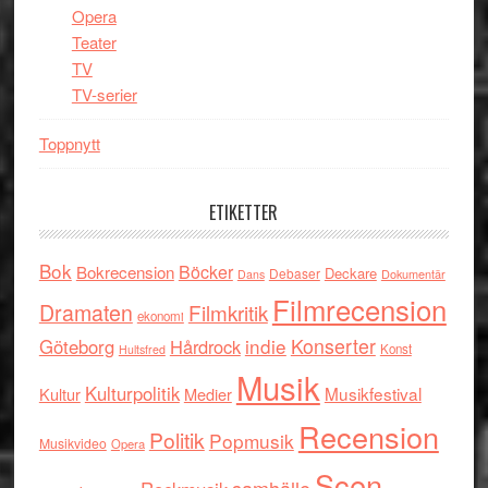
Opera
Teater
TV
TV-serier
Toppnytt
ETIKETTER
Bok
Böcker
Bokrecension
Deckare
Debaser
Dokumentär
Dans
Filmrecension
Dramaten
Filmkritik
ekonomi
indie
Konserter
Göteborg
Hårdrock
Konst
Hultsfred
Musik
Kulturpolitik
Musikfestival
Kultur
Medier
Recension
Politik
Popmusik
Musikvideo
Opera
Scen