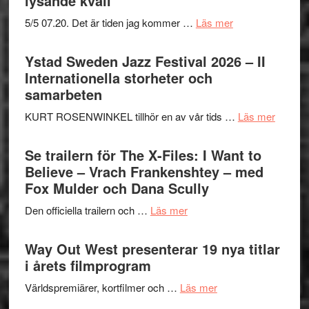
lysande kväll
om
5/5 07.20. Det är tiden jag kommer …
Läs mer
Recension:
Håkan
Ystad Sweden Jazz Festival 2026 – II
Hellström
Internationella storheter och
–
samarbeten
Huskvarna
om
KURT ROSENWINKEL tillhör en av vår tids …
Läs mer
Folkets
Ystad
Park
Swede
Se trailern för The X-Files: I Want to
–
Jazz
Believe – Vrach Frankenshtey – med
en
Festiva
Fox Mulder och Dana Scully
helt
2026
lysande
om
Den officiella trailern och …
Läs mer
–
kväll
Se
II
trailern
Way Out West presenterar 19 nya titlar
Internat
för
i årets filmprogram
storhet
The
och
om
Världspremiärer, kortfilmer och …
Läs mer
X-
samarb
Way
Files: