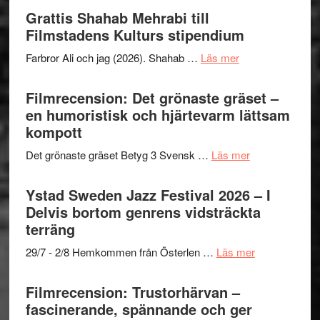
Out
Grattis Shahab Mehrabi till
I
West
Filmstadens Kulturs stipendium
Want
presenterar
to
om
Farbror Ali och jag (2026). Shahab …
Läs mer
19
Believe
Grattis
nya
–
Shahab
Filmrecension: Det grönaste gräset –
titlar
Vrach
Mehrabi
en humoristisk och hjärtevarm lättsam
i
Frankenshtey
till
kompott
årets
–
Filmstadens
filmprogram
med
om
Det grönaste gräset Betyg 3 Svensk …
Läs mer
Kulturs
Fox
Filmrecension:
stipendium
Mulder
Det
Ystad Sweden Jazz Festival 2026 – I
och
grönaste
Delvis bortom genrens vidsträckta
Dana
gräset
terräng
Scully
–
om
29/7 - 2/8 Hemkommen från Österlen …
Läs mer
en
Ystad
humoristisk
Sweden
Filmrecension: Trustorhärvan –
och
Jazz
fascinerande, spännande och ger
hjärtevarm
Festival