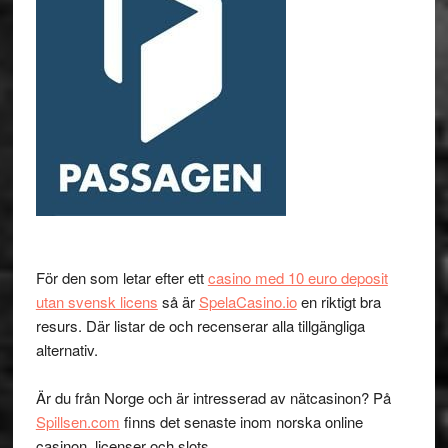
För den som letar efter ett
casino med 10 euro deposit
utan svensk licens
så är
SpelaCasino.io
en riktigt bra
resurs. Där listar de och recenserar alla tillgängliga
alternativ.
Är du från Norge och är intresserad av nätcasinon? På
Spillsen.com
finns det senaste inom norska online
casinon, licenser och slots.