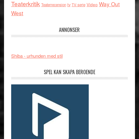
Teaterkritik
Way Out
tv
Video
Teaterrecension
TV-serie
West
ANNONSER
Shiba - urhunden med stil
SPEL KAN SKAPA BEROENDE