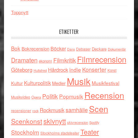
Toppnytt
ETIKETTER
Bok
Böcker
Bokrecension
Deckare
Debaser
Dokumentär
Dans
Filmrecension
Dramaten
Filmkritik
ekonomi
indie
Konserter
Göteborg
Hårdrock
Konst
Hultsfred
Musik
Kulturpolitik
Musikfestival
Kultur
Medier
Recension
Politik
Popmusik
Musikvideo
Opera
Scen
samhälle
Rockmusik
recensioner
rock
skivnytt
Scenkonst
skivrecension
Spotify
Teater
Stockholm
Stockholms stadsteater