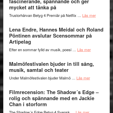
fascinerande, spännande och ger
hjärtevarm
Festival
mycket att tänka på
lättsam
2026
kompott
om
Trustorhärvan Betyg 4 Premiär på Netflix …
Läs mer
–
Filmrecens
I
Trustorhä
Lena Endre, Hannes Meidal och Roland
Delvis
–
Pöntinen avslutar Scensommar på
bortom
fascineran
Artipelag
genrens
spännand
vidsträckta
om
Efter en sommar fylld av musik, poesi …
Läs mer
och
terräng
Lena
ger
Endre,
Malmöfestivalen bjuder in till sång,
mycket
Hannes
musik, samtal och teater
att
Meidal
tänka
om
Under Malmöfestivalen bjuder Malmö …
Läs mer
och
på
Malmöfestiva
Roland
bjuder
Filmrecension: The Shadow´s Edge –
Pöntinen
in
rolig och spännande med en Jackie
avslutar
till
Chan i storform
Scensommar
sång,
på
om
The Shadow´s Edge Betyg 4 Svensk …
Läs mer