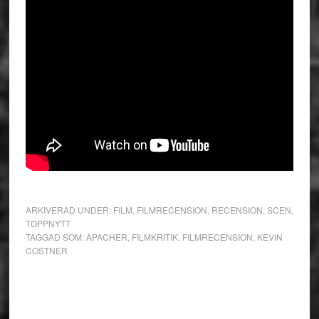
ARKIVERAD UNDER:
FILM
,
FILMRECENSION
,
RECENSION
,
SCEN
,
TOPPNYTT
TAGGAD SOM:
APACHER
,
FILMKRITIK
,
FILMRECENSION
,
KEVIN
COSTNER
Primärt
sidofält