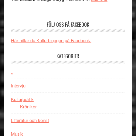
musik,
Artipelag
Filmrecension
samtal
The
och
Shadow
teater
FÖLJ OSS PÅ FACEBOOK
´s
Edge
Här hittar du Kulturbloggen på Facebook.
–
rolig
KATEGORIER
och
spännande
med
..
en
Intervju
Jackie
Chan
Kulturpolitik
i
Krönikor
storform
Litteratur och konst
Musik