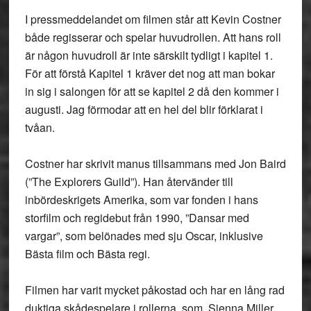
I pressmeddelandet om filmen står att Kevin Costner
både regisserar och spelar huvudrollen. Att hans roll
är någon huvudroll är inte särskilt tydligt i kapitel 1.
För att förstå Kapitel 1 kräver det nog att man bokar
in sig i salongen för att se kapitel 2 då den kommer i
augusti. Jag förmodar att en hel del blir förklarat i
tvåan.
Costner har skrivit manus tillsammans med Jon Baird
(”The Explorers Guild”). Han återvänder till
inbördeskrigets Amerika, som var fonden i hans
storfilm och regidebut från 1990, ”Dansar med
vargar”, som belönades med sju Oscar, inklusive
Bästa film och Bästa regi.
Filmen har varit mycket påkostad och har en lång rad
duktiga skådespelare i rollerna, som Sienna Miller,