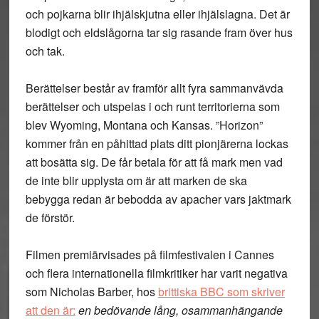
och pojkarna blir ihjälskjutna eller ihjälslagna. Det är
blodigt och eldslågorna tar sig rasande fram över hus
och tak.
Berättelser består av framför allt fyra sammanvävda
berättelser och utspelas i och runt territorierna som
blev Wyoming, Montana och Kansas. ”Horizon”
kommer från en påhittad plats ditt pionjärerna lockas
att bosätta sig. De får betala för att få mark men vad
de inte blir upplysta om är att marken de ska
bebygga redan är bebodda av apacher vars jaktmark
de förstör.
Filmen premiärvisades på filmfestivalen i Cannes
och flera internationella filmkritiker har varit negativa
som Nicholas Barber, hos
brittiska BBC som skriver
att den är:
en bedövande lång, osammanhängande