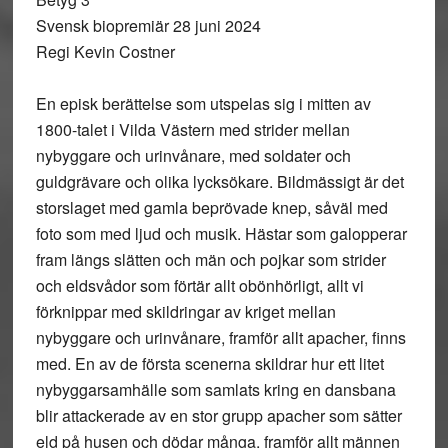
Svensk biopremiär 28 juni 2024
Regi Kevin Costner
En episk berättelse som utspelas sig i mitten av
1800-talet i Vilda Västern med strider mellan
nybyggare och urinvånare, med soldater och
guldgrävare och olika lycksökare. Bildmässigt är det
storslaget med gamla beprövade knep, såväl med
foto som med ljud och musik. Hästar som galopperar
fram längs slätten och män och pojkar som strider
och eldsvådor som förtär allt obönhörligt, allt vi
förknippar med skildringar av kriget mellan
nybyggare och urinvånare, framför allt apacher, finns
med. En av de första scenerna skildrar hur ett litet
nybyggarsamhälle som samlats kring en dansbana
blir attackerade av en stor grupp apacher som sätter
eld på husen och dödar många, framför allt männen