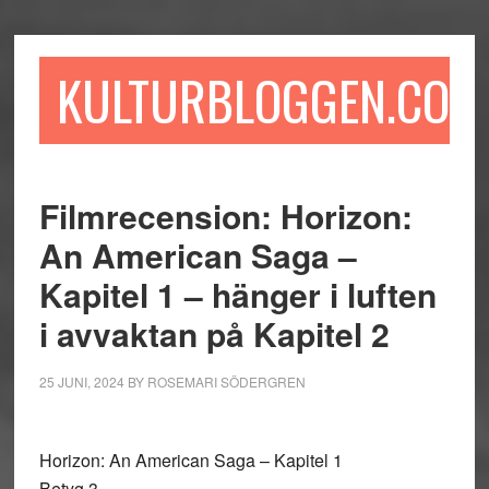
Hoppa
Hoppa
Hoppa
till
till
till
huvudinnehåll
det
sidfot
KULTURBLOGGEN.COM
primära
sidofältet
Filmrecension: Horizon:
An American Saga –
Kapitel 1 – hänger i luften
i avvaktan på Kapitel 2
25 JUNI, 2024
BY
ROSEMARI SÖDERGREN
Horizon: An American Saga – Kapitel 1
Betyg 3