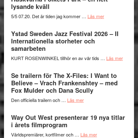
Festival
lysande kväll
2026
om
5/5 07.20. Det är tiden jag kommer …
Läs mer
del
Recension:
III
Håkan
Ystad Sweden Jazz Festival 2026 – II
–
Hellström
Internationella storheter och
Framträdanden
–
samarbeten
med
Huskvarna
fokus
om
KURT ROSENWINKEL tillhör en av vår tids …
Läs mer
Folkets
på
Ystad
Park
det
Swede
Se trailern för The X-Files: I Want to
–
vokala
Jazz
Believe – Vrach Frankenshtey – med
en
Festiva
Fox Mulder och Dana Scully
helt
2026
lysande
om
Den officiella trailern och …
Läs mer
–
kväll
Se
II
trailern
Way Out West presenterar 19 nya titlar
Internat
för
i årets filmprogram
storhet
The
och
om
Världspremiärer, kortfilmer och …
Läs mer
X-