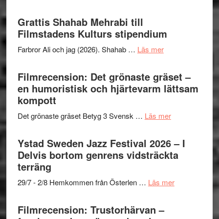
samarb
Way
Files:
Out
Grattis Shahab Mehrabi till
I
West
Filmstadens Kulturs stipendium
Want
presenterar
to
om
Farbror Ali och jag (2026). Shahab …
Läs mer
19
Believe
Grattis
nya
–
Shahab
Filmrecension: Det grönaste gräset –
titlar
Vrach
Mehrabi
en humoristisk och hjärtevarm lättsam
i
Frankenshtey
till
kompott
årets
–
Filmstadens
filmprogram
med
om
Det grönaste gräset Betyg 3 Svensk …
Läs mer
Kulturs
Fox
Filmrecension:
stipendium
Mulder
Det
Ystad Sweden Jazz Festival 2026 – I
och
grönaste
Delvis bortom genrens vidsträckta
Dana
gräset
terräng
Scully
–
om
29/7 - 2/8 Hemkommen från Österlen …
Läs mer
en
Ystad
humoristisk
Sweden
Filmrecension: Trustorhärvan –
och
Jazz