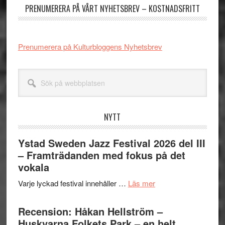
PRENUMERERA PÅ VÅRT NYHETSBREV – KOSTNADSFRITT
Prenumerera på Kulturbloggens Nyhetsbrev
Sök
på
webbplatsen
NYTT
Ystad Sweden Jazz Festival 2026 del III
– Framträdanden med fokus på det
vokala
om
Varje lyckad festival innehåller …
Läs mer
Ystad
Sweden
Recension: Håkan Hellström –
Jazz
Huskvarna Folkets Park – en helt