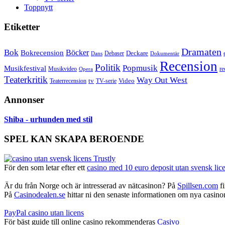
Toppnytt
Etiketter
Dramaten
Bok
Bokrecension
Böcker
Deckare
Debaser
Dokumentär
Dans
Recension
Politik
Popmusik
Musikfestival
Musikvideo
re
Opera
Teaterkritik
Way Out West
Video
tv
Teaterrecension
TV-serie
Annonser
Shiba - urhunden med stil
SPEL KAN SKAPA BEROENDE
För den som letar efter ett
casino med 10 euro deposit utan svensk lic
Är du från Norge och är intresserad av nätcasinon? På
Spillsen.com
fi
På
Casinodealen.se
hittar ni den senaste informationen om nya casinon,
PayPal casino utan licens
För bäst guide till online casino rekommenderas
Casivo