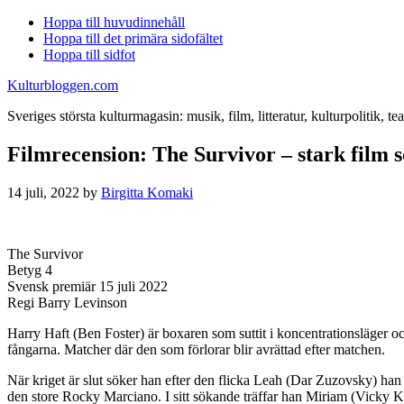
Hoppa till huvudinnehåll
Hoppa till det primära sidofältet
Hoppa till sidfot
Kulturbloggen.com
Sveriges största kulturmagasin: musik, film, litteratur, kulturpolitik, tea
Filmrecension: The Survivor – stark film s
14 juli, 2022
by
Birgitta Komaki
The Survivor
Betyg 4
Svensk premiär 15 juli 2022
Regi Barry Levinson
Harry Haft (Ben Foster) är boxaren som suttit i koncentrationsläger oc
fångarna. Matcher där den som förlorar blir avrättad efter matchen.
När kriget är slut söker han efter den flicka Leah (Dar Zuzovsky) han
den store Rocky Marciano. I sitt sökande träffar han Miriam (Vicky Krie