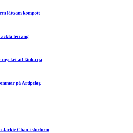
varm lättsam kompott
räckta terräng
r mycket att tänka på
sommar på Artipelag
n Jackie Chan i storform