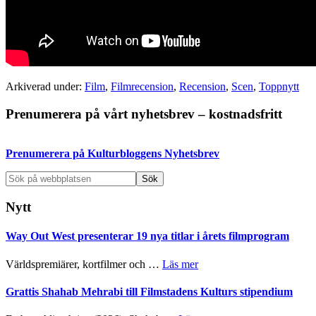
Arkiverad under:
Film
,
Filmrecension
,
Recension
,
Scen
,
Toppnytt
Primärt
Prenumerera på vårt nyhetsbrev – kostnadsfritt
sidofält
Prenumerera på Kulturbloggens Nyhetsbrev
Sök
på
webbplatsen
Nytt
Way Out West presenterar 19 nya titlar i årets filmprogram
om
Världspremiärer, kortfilmer och …
Läs mer
Way
Out
Grattis Shahab Mehrabi till Filmstadens Kulturs stipendium
West
presenterar