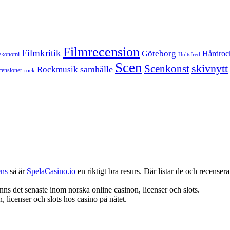
Filmrecension
Filmkritik
Göteborg
Hårdroc
ekonomi
Hultsfred
Scen
skivnytt
Scenkonst
samhälle
Rockmusik
censioner
rock
ens
så är
SpelaCasino.io
en riktigt bra resurs. Där listar de och recenserar
nns det senaste inom norska online casinon, licenser och slots.
 licenser och slots hos casino på nätet.