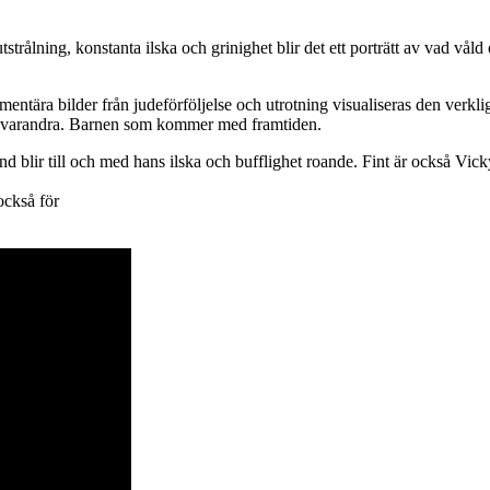
trålning, konstanta ilska och grinighet blir det ett porträtt av vad vå
entära bilder från judeförföljelse och utrotning visualiseras den verkl
pa varandra. Barnen som kommer med framtiden.
nd blir till och med hans ilska och bufflighet roande. Fint är också Vic
också för