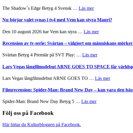
in
avslutar
till
om
The Shadow´s Edge Betyg 4 Svensk …
Läs mer
Scensommar
sång,
Filmrecension:
på
musik,
The
Nu börjar valet synas i tv4 med Vem kan styra Mauri?
Artipelag
samtal
Shadow
och
´s
om
Den 10 augusti 2026 har Vem kan styra …
Läs mer
teater
Edge
Nu
–
börjar
Recension av tv-serie: Svärtan – välgjort om människans mörk
rolig
valet
och
synas
om
Svärtan Betyg 4 Premiär på SVT Play: …
Läs mer
spännande
i
Recension
med
tv4
av
Lars Vegas långfilmsdebut ARNE GOES TO SPACE får världspr
en
med
tv-
Jackie
Vem
serie:
Chan
om
Lars Vegas långfilmsdebut ARNE GOES TO …
Läs mer
kan
Svärtan
i
Lars
styra
–
storform
Vegas
Filmrecension: Spider-Man: Brand New Day – kan vara den bäs
Mauri?
välgjort
långfilmsde
om
ARNE
om
Spider-Man: Brand New Day Betyg 5 …
Läs mer
människans
GOES
Filmrecension:
mörker
TO
Spider-
Följ oss på Facebook
med
SPACE
Man:
imponerande
får
Brand
unga
Här hittar du Kulturbloggen på Facebook.
världspremi
New
skådespelare
i