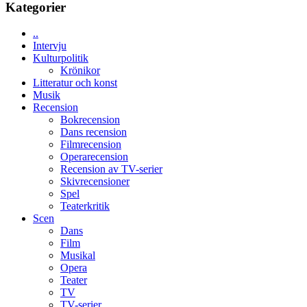
Day
Kategorier
Toronto
–
kan
..
vara
Intervju
den
Kulturpolitik
bästa
Krönikor
Spider-
Litteratur och konst
Man
Musik
filmen
Recension
någonsin
Bokrecension
Dans recension
Filmrecension
Operarecension
Recension av TV-serier
Skivrecensioner
Spel
Teaterkritik
Scen
Dans
Film
Musikal
Opera
Teater
TV
TV-serier