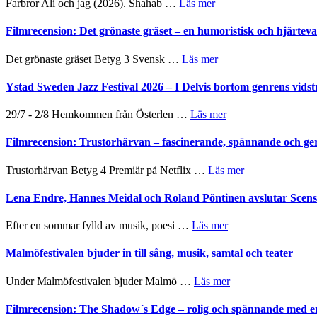
om
Farbror Ali och jag (2026). Shahab …
Läs mer
19
Grattis
nya
Shahab
Filmrecension: Det grönaste gräset – en humoristisk och hjärte
titlar
Mehrabi
i
till
om
Det grönaste gräset Betyg 3 Svensk …
Läs mer
årets
Filmstadens
Filmrecension:
filmprogram
Kulturs
Det
Ystad Sweden Jazz Festival 2026 – I Delvis bortom genrens vidst
stipendium
grönaste
gräset
om
29/7 - 2/8 Hemkommen från Österlen …
Läs mer
–
Ystad
en
Sweden
Filmrecension: Trustorhärvan – fascinerande, spännande och ge
humoristisk
Jazz
och
Festival
om
Trustorhärvan Betyg 4 Premiär på Netflix …
Läs mer
hjärtevarm
2026
Filmrecension:
lättsam
–
Trustorhärvan
Lena Endre, Hannes Meidal och Roland Pöntinen avslutar Scen
kompott
I
–
Delvis
fascinerande,
om
Efter en sommar fylld av musik, poesi …
Läs mer
bortom
spännande
Lena
genrens
och
Endre,
Malmöfestivalen bjuder in till sång, musik, samtal och teater
vidsträckta
ger
Hannes
terräng
mycket
Meidal
om
Under Malmöfestivalen bjuder Malmö …
Läs mer
att
och
Malmöfestivalen
tänka
Roland
bjuder
Filmrecension: The Shadow´s Edge – rolig och spännande med e
på
Pöntinen