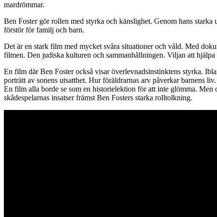
mardrömmar.
Ben Foster gör rollen med styrka och känslighet. Genom hans starka uts
förstör för familj och barn.
Det är en stark film med mycket svåra situationer och våld. Med dokum
filmen. Den judiska kulturen och sammanhållningen. Viljan att hjäl
En film där Ben Foster också visar överlevnadsinstinktens styrka. Ibla
porträtt av sonens utsatthet. Hur föräldrarnas arv påverkar barnens liv.
En film alla borde se som en historielektion för att inte glömma. Men 
skådespelarnas insatser främst Ben Fosters starka rolltolkning.