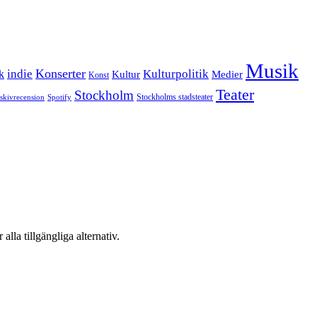
Musik
Konserter
k
indie
Kulturpolitik
Kultur
Medier
Konst
Teater
Stockholm
Stockholms stadsteater
skivrecension
Spotify
 alla tillgängliga alternativ.