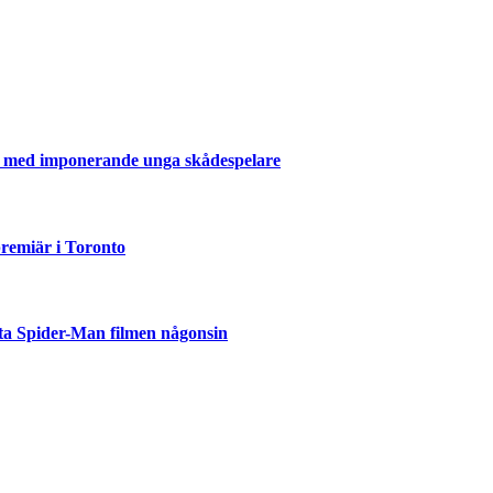
er med imponerande unga skådespelare
emiär i Toronto
ta Spider-Man filmen någonsin
but
är