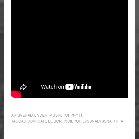
ARKIVERAD UNDER:
MUSIK
,
TOPPNYTT
TAGGAD SOM:
CATE LE BON
,
INDIEPOP
,
LYSSNALYSSNA
,
TITTA
Primärt