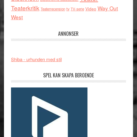
Teaterkritik
Way Out
tv
Video
Teaterrecension
TV-serie
West
ANNONSER
Shiba - urhunden med stil
SPEL KAN SKAPA BEROENDE