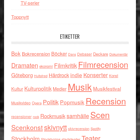
TV-serier
Toppnytt
ETIKETTER
Bok
Böcker
Bokrecension
Deckare
Debaser
Dokumentär
Dans
Filmrecension
Dramaten
Filmkritik
ekonomi
indie
Konserter
Göteborg
Hårdrock
Konst
Hultsfred
Musik
Kulturpolitik
Musikfestival
Kultur
Medier
Recension
Politik
Popmusik
Musikvideo
Opera
Scen
samhälle
Rockmusik
recensioner
rock
skivnytt
Scenkonst
skivrecension
Spotify
Teater
Stockholm
Stockholms stadsteater