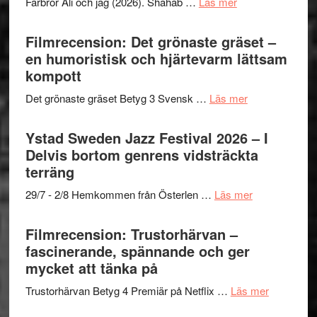
om
Farbror Ali och jag (2026). Shahab …
Läs mer
19
Believe
Grattis
nya
–
Shahab
Filmrecension: Det grönaste gräset –
titlar
Vrach
Mehrabi
en humoristisk och hjärtevarm lättsam
i
Frankenshtey
till
kompott
årets
–
Filmstadens
filmprogram
med
om
Det grönaste gräset Betyg 3 Svensk …
Läs mer
Kulturs
Fox
Filmrecension:
stipendium
Mulder
Det
Ystad Sweden Jazz Festival 2026 – I
och
grönaste
Delvis bortom genrens vidsträckta
Dana
gräset
terräng
Scully
–
om
29/7 - 2/8 Hemkommen från Österlen …
Läs mer
en
Ystad
humoristisk
Sweden
Filmrecension: Trustorhärvan –
och
Jazz
fascinerande, spännande och ger
hjärtevarm
Festival
mycket att tänka på
lättsam
2026
kompott
om
Trustorhärvan Betyg 4 Premiär på Netflix …
Läs mer
–
Filmrecens
I