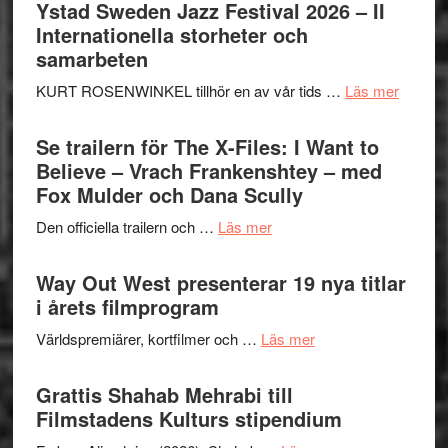
Håkan
Ystad Sweden Jazz Festival 2026 – II
Hellström
Internationella storheter och
–
samarbeten
Huskvarna
om
KURT ROSENWINKEL tillhör en av vår tids …
Läs mer
Folkets
Ystad
Park
Swede
Se trailern för The X-Files: I Want to
–
Jazz
Believe – Vrach Frankenshtey – med
en
Festiva
Fox Mulder och Dana Scully
helt
2026
lysande
om
Den officiella trailern och …
Läs mer
–
kväll
Se
II
trailern
Way Out West presenterar 19 nya titlar
Internat
för
i årets filmprogram
storhet
The
och
om
Världspremiärer, kortfilmer och …
Läs mer
X-
samarb
Way
Files:
Out
Grattis Shahab Mehrabi till
I
West
Filmstadens Kulturs stipendium
Want
presenterar
to