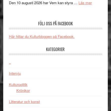
om
Den 10 augusti 2026 har Vem kan styra …
Läs mer
Edge
Nu
–
börjar
rolig
valet
och
FÖLJ OSS PÅ FACEBOOK
synas
spännande
i
med
Här hittar du Kulturbloggen på Facebook.
tv4
en
med
Jackie
KATEGORIER
Vem
Chan
kan
i
styra
..
storform
Mauri?
Intervju
Kulturpolitik
Krönikor
Litteratur och konst