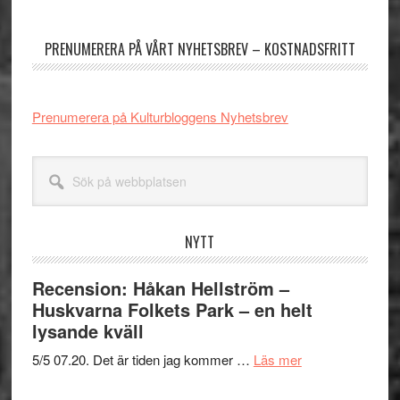
sidofält
PRENUMERERA PÅ VÅRT NYHETSBREV – KOSTNADSFRITT
Prenumerera på Kulturbloggens Nyhetsbrev
Sök
på
webbplatsen
NYTT
Recension: Håkan Hellström –
Huskvarna Folkets Park – en helt
lysande kväll
om
5/5 07.20. Det är tiden jag kommer …
Läs mer
Recension: