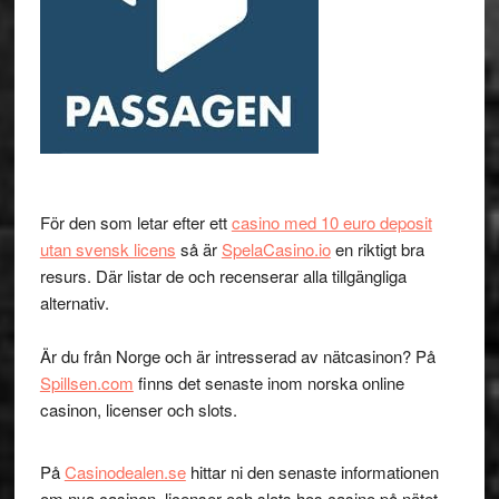
För den som letar efter ett
casino med 10 euro deposit
utan svensk licens
så är
SpelaCasino.io
en riktigt bra
resurs. Där listar de och recenserar alla tillgängliga
alternativ.
Är du från Norge och är intresserad av nätcasinon? På
Spillsen.com
finns det senaste inom norska online
casinon, licenser och slots.
På
Casinodealen.se
hittar ni den senaste informationen
om nya casinon, licenser och slots hos casino på nätet.