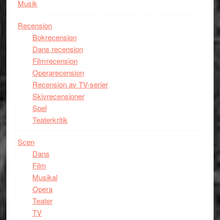
Musik
Recension
Bokrecension
Dans recension
Filmrecension
Operarecension
Recension av TV-serier
Skivrecensioner
Spel
Teaterkritik
Scen
Dans
Film
Musikal
Opera
Teater
TV