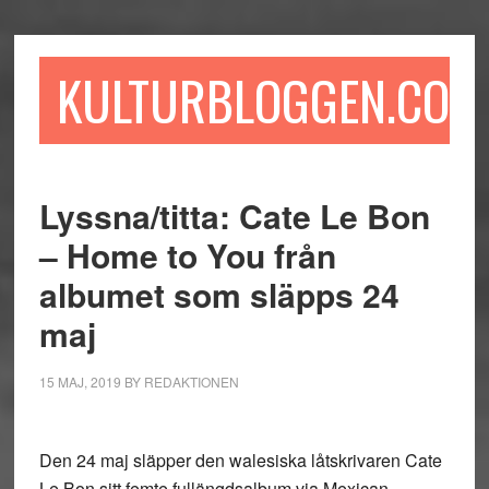
Hoppa
Hoppa
Hoppa
till
till
till
huvudinnehåll
det
sidfot
KULTURBLOGGEN.COM
primära
sidofältet
Lyssna/titta: Cate Le Bon
– Home to You från
albumet som släpps 24
maj
15 MAJ, 2019
BY
REDAKTIONEN
Den 24 maj släpper den walesiska låtskrivaren Cate
Le Bon sitt femte fullängdsalbum via Mexican