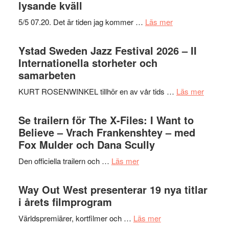
lysande kväll
om
5/5 07.20. Det är tiden jag kommer …
Läs mer
Recension:
Håkan
Ystad Sweden Jazz Festival 2026 – II
Hellström
Internationella storheter och
–
samarbeten
Huskvarna
om
KURT ROSENWINKEL tillhör en av vår tids …
Läs mer
Folkets
Ystad
Park
Swede
Se trailern för The X-Files: I Want to
–
Jazz
Believe – Vrach Frankenshtey – med
en
Festiva
Fox Mulder och Dana Scully
helt
2026
lysande
om
Den officiella trailern och …
Läs mer
–
kväll
Se
II
trailern
Way Out West presenterar 19 nya titlar
Internat
för
i årets filmprogram
storhet
The
och
om
Världspremiärer, kortfilmer och …
Läs mer
X-
samarb