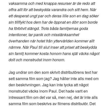
vaksamma och med knappa resurser är de redo att
offra allt för att beskydda varandra och sitt hem. När
ett desperat ungt par och deras lille son en dag söker
sin tillflykt hos dem har de öppnat en dörr som borde
ha förblivit stängd. Trots båda familjernas goda
intentioner, tar panik och misstänksamhet
överhanden när hotet från yttervärlden kommer allt
närmre. När Paul till slut inser att priset att beskydda
sin familj kommer kosta honom hans själ väcks något
dolt och monstruöst inom honom.
Jag undrar om den som skrivit distributörens text har
sett samma film som jag? Jag håller inte alls med om
den beskrivningen. Jag kan inte tycka att något
monstruöst väcks inom Paul. Det hade varit en
intressant film om det var så, men nej, det är inte alls
samma film som beskrivs av filmens distributör. Det