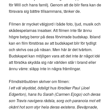
för Will och hans familj. Genom att de blir flera kan de
försvara sig bättre tillsammans, tänker de.
Filmen är mycket välgjord i både foto, ljud, musik och
skådespelarnas insatser. Att filmen inte får ännu
högre betyg beror på dess förvirrade budskap. Ibland
kan en film förstöras av att budskapet blir för tydligt
och skrivs oss på näsan. Men här är det tvärtom.
Budskapet kan möjligen vara att det inte är något idé
att försöka skydda sig när världen står i brand eller
ännu värre: släpp inte in några främlingar.
Filmdistributören skriver om filmen:
I ett väl skyddat, ödsligt hus försöker Paul (Joel
Edgerton), hans fru Sarah (Carmen Ejogo) och deras
son Travis navigera rädsla, sorg och paranoia mot ett
okänt hot som styr hela deras existens. Beväpnade,