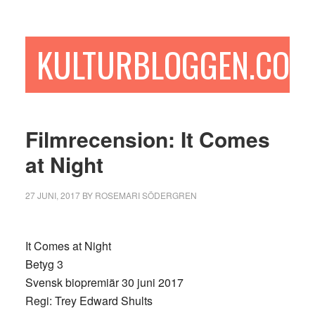
Hoppa
Hoppa
Hoppa
till
till
till
huvudinnehåll
det
sidfot
KULTURBLOGGEN.COM
primära
sidofältet
Filmrecension: It Comes
at Night
27 JUNI, 2017
BY
ROSEMARI SÖDERGREN
It Comes at Night
Betyg 3
Svensk biopremiär 30 juni 2017
Regi: Trey Edward Shults