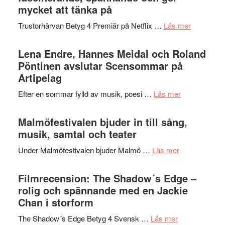
Festival
mycket att tänka på
lättsam
2026
kompott
om
Trustorhärvan Betyg 4 Premiär på Netflix …
Läs mer
–
Filmrecens
I
Trustorhä
Lena Endre, Hannes Meidal och Roland
Delvis
–
Pöntinen avslutar Scensommar på
bortom
fascineran
Artipelag
genrens
spännand
vidsträckta
om
Efter en sommar fylld av musik, poesi …
Läs mer
och
terräng
Lena
ger
Endre,
Malmöfestivalen bjuder in till sång,
mycket
Hannes
musik, samtal och teater
att
Meidal
tänka
om
Under Malmöfestivalen bjuder Malmö …
Läs mer
och
på
Malmöfestiva
Roland
bjuder
Filmrecension: The Shadow´s Edge –
Pöntinen
in
rolig och spännande med en Jackie
avslutar
till
Chan i storform
Scensommar
sång,
på
om
The Shadow´s Edge Betyg 4 Svensk …
Läs mer
musik,