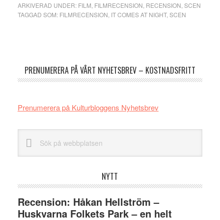
ARKIVERAD UNDER:
FILM
,
FILMRECENSION
,
RECENSION
,
SCEN
TAGGAD SOM:
FILMRECENSION
,
IT COMES AT NIGHT
,
SCEN
Primärt
sidofält
PRENUMERERA PÅ VÅRT NYHETSBREV – KOSTNADSFRITT
Prenumerera på Kulturbloggens Nyhetsbrev
Sök
på
webbplatsen
NYTT
Recension: Håkan Hellström –
Huskvarna Folkets Park – en helt