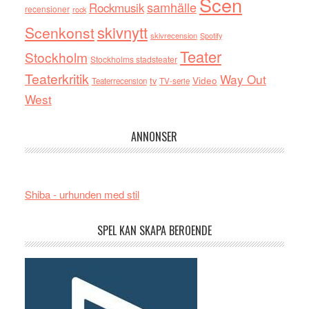
Scen
samhälle
Rockmusik
recensioner
rock
skivnytt
Scenkonst
skivrecension
Spotify
Teater
Stockholm
Stockholms stadsteater
Teaterkritik
Way Out
tv
Video
Teaterrecension
TV-serie
West
ANNONSER
Shiba - urhunden med stil
SPEL KAN SKAPA BEROENDE