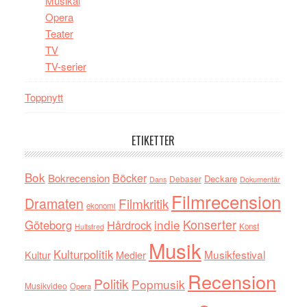
Musikal
Opera
Teater
TV
TV-serier
Toppnytt
ETIKETTER
Bok
Böcker
Bokrecension
Deckare
Debaser
Dokumentär
Dans
Filmrecension
Dramaten
Filmkritik
ekonomi
indie
Konserter
Göteborg
Hårdrock
Konst
Hultsfred
Musik
Kulturpolitik
Musikfestival
Kultur
Medier
Recension
Politik
Popmusik
Musikvideo
Opera