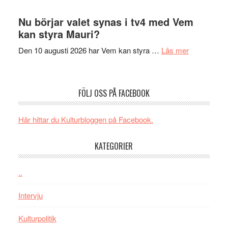
Artipelag
Filmrecension
samtal
The
Nu börjar valet synas i tv4 med Vem
och
Shadow
kan styra Mauri?
teater
´s
om
Den 10 augusti 2026 har Vem kan styra …
Läs mer
Edge
Nu
–
börjar
rolig
valet
och
FÖLJ OSS PÅ FACEBOOK
synas
spännande
i
med
Här hittar du Kulturbloggen på Facebook.
tv4
en
med
Jackie
KATEGORIER
Vem
Chan
kan
i
styra
..
storform
Mauri?
Intervju
Kulturpolitik