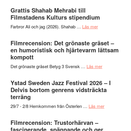
Way
Files:
Out
Grattis Shahab Mehrabi till
I
West
Filmstadens Kulturs stipendium
Want
presenterar
to
om
Farbror Ali och jag (2026). Shahab …
Läs mer
19
Believe
Grattis
nya
–
Shahab
Filmrecension: Det grönaste gräset –
titlar
Vrach
Mehrabi
en humoristisk och hjärtevarm lättsam
i
Frankenshtey
till
kompott
årets
–
Filmstadens
filmprogram
med
om
Det grönaste gräset Betyg 3 Svensk …
Läs mer
Kulturs
Fox
Filmrecension:
stipendium
Mulder
Det
Ystad Sweden Jazz Festival 2026 – I
och
grönaste
Delvis bortom genrens vidsträckta
Dana
gräset
terräng
Scully
–
om
29/7 - 2/8 Hemkommen från Österlen …
Läs mer
en
Ystad
humoristisk
Sweden
Filmrecension: Trustorhärvan –
och
Jazz
fascinerande, spännande och ger
hjärtevarm