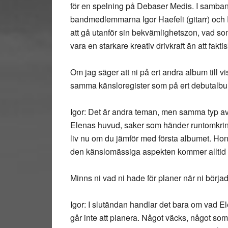
för en spelning på Debaser Medis. I samba
bandmedlemmarna Igor Haefeli (gitarr) och R
att gå utanför sin bekvämlighetszon, vad som
vara en starkare kreativ drivkraft än att fakti
Om jag säger att ni på ert andra album till vi
samma känsloregister som på ert debutal
Igor: Det är andra teman, men samma typ av t
Elenas huvud, saker som händer runtomkring
liv nu om du jämför med första albumet. Hon h
den känslomässiga aspekten kommer alltid v
Minns ni vad ni hade för planer när ni börjad
Igor: I slutändan handlar det bara om vad E
går inte att planera. Något väcks, något som 