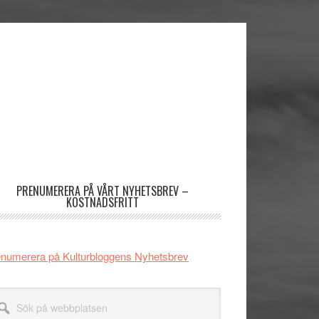
imärt
dofält
PRENUMERERA PÅ VÅRT NYHETSBREV –
KOSTNADSFRITT
numerera på Kulturbloggens Nyhetsbrev
k