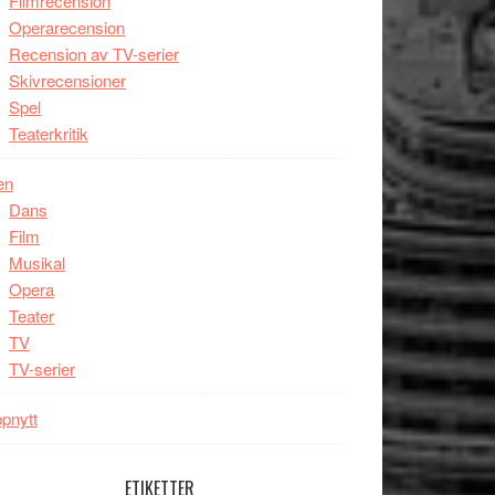
Filmrecension
Operarecension
Recension av TV-serier
Skivrecensioner
Spel
Teaterkritik
en
Dans
Film
Musikal
Opera
Teater
TV
TV-serier
pnytt
ETIKETTER