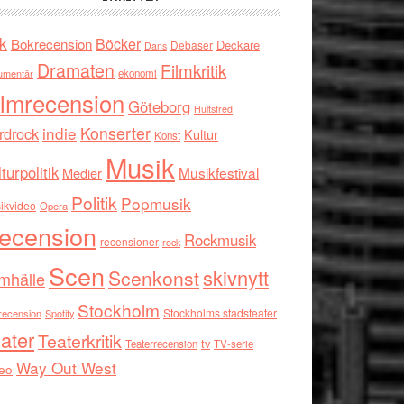
k
Böcker
Bokrecension
Deckare
Debaser
Dans
Dramaten
Filmkritik
umentär
ekonomi
ilmrecension
Göteborg
Hultsfred
indie
Konserter
rdrock
Kultur
Konst
Musik
turpolitik
Musikfestival
Medier
Politik
Popmusik
ikvideo
Opera
ecension
Rockmusik
recensioner
rock
Scen
skivnytt
Scenkonst
mhälle
Stockholm
Stockholms stadsteater
recension
Spotify
ater
Teaterkritik
tv
Teaterrecension
TV-serie
Way Out West
eo