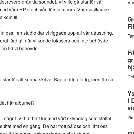
et reverb-dränkta soundet. Vi ville gå utanför vår
Vär
med våra EP:s och vårt första album. Vår musiksmak
t kom till.
Gr
Fi
 in oss i en studio där vi riggade upp all vår utrustning.
Far
rnerat färdigt, när vi kunde fokusera och inte behövde
 den tid vi behövde.
Fi
gr
hj
Det
 sfär för att kunna skriva. Säg aldrig aldrig, men än så
Ys
I 
 det här albumet?
vi
29
 i något. Vi har haft tur med vårt skivbolag som stöttat
esultat med en gång. De har trott på oss och låtit oss
Fi
te till New York och spelade in allt i ett rum.