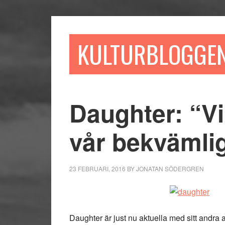
Hoppa
Hoppa
Hoppa
till
till
till
huvudinnehåll
det
sidfot
KULTURBLOGGE
primära
sidofältet
Daughter: “Vi 
vår bekvämli
23 FEBRUARI, 2016
BY
JONATAN SÖDERGREN
Daughter är just nu aktuella med sitt andra