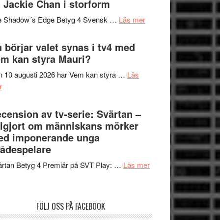
 Jackie Chan i storform
Scensommar
sång,
på
om
e Shadow´s Edge Betyg 4 Svensk …
Läs mer
musik,
Artipelag
Filmrecension:
samtal
The
 börjar valet synas i tv4 med
och
Shadow
m kan styra Mauri?
teater
´s
 10 augusti 2026 har Vem kan styra …
Läs
Edge
om
r
–
Nu
rolig
börjar
cension av tv-serie: Svärtan –
och
valet
lgjort om människans mörker
spännande
synas
ed imponerande unga
med
i
ådespelare
en
tv4
Jackie
om
rtan Betyg 4 Premiär på SVT Play: …
Läs mer
med
Chan
Recension
Vem
i
av
kan
storform
tv-
styra
FÖLJ OSS PÅ FACEBOOK
serie:
Mauri?