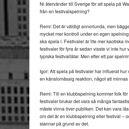
Ni återvänder till Sverige för att spela på W
från en festivalspelning?
Remi: Det är väldigt annorlunda, men bägge 
mycket mer kontroll under en egen spelning. 
ska spela i. Festivaler är lite mer kaotiska 
festivaler för fyra år sedan visste vi inte hur v
typiska festivallåtar. Men efter ett par spe
Igor: Att spela på festivaler har influerat hur
en känslomässig reaktion, något att minnas 
Remi: Till en klubbspelning kommer folk för a
festivaler brukar det vara så många fantast
måste vinna över publiken. Det kan vara läski
om det är en klubbspelning eller festival – 
stannar på grund av det.