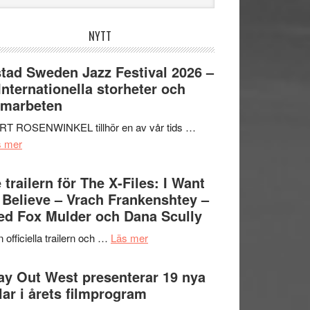
bplatsen
NYTT
tad Sweden Jazz Festival 2026 –
 Internationella storheter och
amarbeten
RT ROSENWINKEL tillhör en av vår tids …
om
s mer
Ystad
Sweden
 trailern för The X-Files: I Want
Jazz
 Believe – Vrach Frankenshtey –
Festival
d Fox Mulder och Dana Scully
2026
om
 officiella trailern och …
Läs mer
–
Se
II
trailern
y Out West presenterar 19 nya
Internationella
för
tlar i årets filmprogram
storheter
The
och