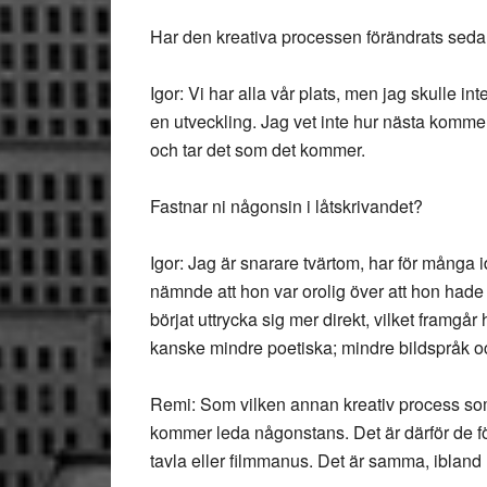
Har den kreativa processen förändrats sedan 
Igor: Vi har alla vår plats, men jag skulle in
en utveckling. Jag vet inte hur nästa kommer 
och tar det som det kommer.
Fastnar ni någonsin i låtskrivandet?
Igor: Jag är snarare tvärtom, har för många id
nämnde att hon var orolig över att hon hade
börjat uttrycka sig mer direkt, vilket framgå
kanske mindre poetiska; mindre bildspråk oc
Remi: Som vilken annan kreativ process som 
kommer leda någonstans. Det är därför de förb
tavla eller filmmanus. Det är samma, ibland