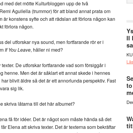
nd med det mötte Kulturbloggen upp de två
web
emi Aguilella (trummor) för att bland annat prata om
 är konstens syfte och att rädslan att förlora någon kan
skt förlora någon.
Ys
II
ss del utforskar nya sound, men fortfarande rör er i
s
bum
If You Leave
, håller ni med?
KU
Lä
exter. De utforskar fortfarande vad som försiggår i
 henne. Men det är såklart ett annat skede i hennes
Se
ar blivit äldre så det är ett annorlunda perspektiv. Fast
to
ara sig lik.
me
Den
e skriva låtarna till det här albumet?
Wa
lena få för idéer. Det är något som måste hända så det
ti
får Elena att skriva texter. Det är texterna som bekräftar