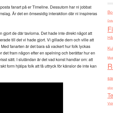
posta fanart på er Timeline. Dessutom har ni jobbat
Bo
slag. Är det en ömsesidig interaktion där ni inspireras
Dok
F
n gjort de där tavlorna. Det hade inte direkt något att
Hå
rade till det vi hade gjort. Vi gillade dem och ville att
Med fanarten är det bara så vackert hur folk lyckas
Kul
er det fram någon efter en spelning och berättar hur en
Mus
visst sätt. I slutändan är det vad konst handlar om: att
R
rakt form hjälpa folk att få uttryck för känslor de inte kan
sa
skiv
Te
Vid