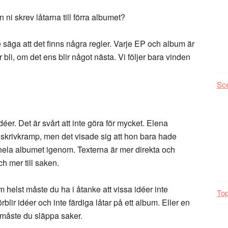
ni skrev låtarna till förra albumet?
te säga att det finns några regler. Varje EP och album är
bli, om det ens blir något nästa. Vi följer bara vinden
Sc
éer. Det är svårt att inte göra för mycket. Elena
 skrivkramp, men det visade sig att hon bara hade
r hela albumet igenom. Texterna är mer direkta och
h mer till saken.
helst måste du ha i åtanke att vissa idéer inte
Top
lir idéer och inte färdiga låtar på ett album. Eller en
 måste du släppa saker.