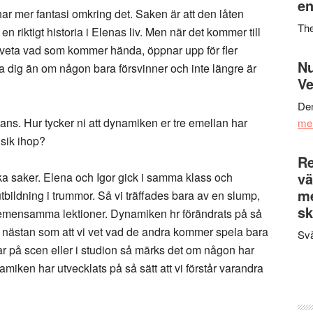
en
har mer fantasi omkring det. Saken är att den låten
Th
en riktigt historia i Elenas liv. Men när det kommer till
nte veta vad som kommer hända, öppnar upp för fler
Nu
lla dig än om någon bara försvinner och inte längre är
Ve
Den
ans. Hur tycker ni att dynamiken er tre emellan har
me
usik ihop?
Re
vä
ka saker. Elena och Igor gick i samma klass och
m
bildning i trummor. Så vi träffades bara av en slump,
sk
a gemensamma lektioner. Dynamiken hr förändrats på så
 är nästan som att vi vet vad de andra kommer spela bara
Svä
lar på scen eller i studion så märks det om någon har
amiken har utvecklats på så sätt att vi förstår varandra