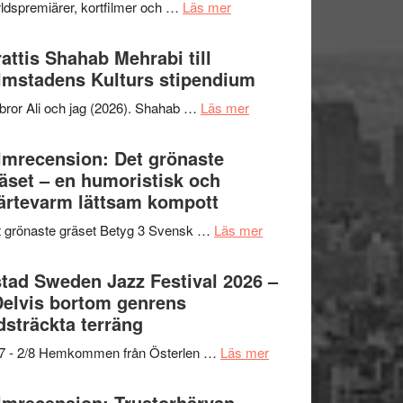
om
ldspremiärer, kortfilmer och …
Läs mer
X-
samarbeten
Way
Files:
Out
attis Shahab Mehrabi till
I
West
lmstadens Kulturs stipendium
Want
presenterar
to
om
bror Ali och jag (2026). Shahab …
Läs mer
19
Believe
Grattis
nya
–
Shahab
lmrecension: Det grönaste
titlar
Vrach
Mehrabi
äset – en humoristisk och
i
Frankenshtey
till
ärtevarm lättsam kompott
årets
–
Filmstadens
filmprogram
med
om
 grönaste gräset Betyg 3 Svensk …
Läs mer
Kulturs
Fox
Filmrecension:
stipendium
Mulder
Det
tad Sweden Jazz Festival 2026 –
och
grönaste
Delvis bortom genrens
Dana
gräset
dsträckta terräng
Scully
–
om
/7 - 2/8 Hemkommen från Österlen …
Läs mer
en
Ystad
humoristisk
Sweden
lmrecension: Trustorhärvan –
och