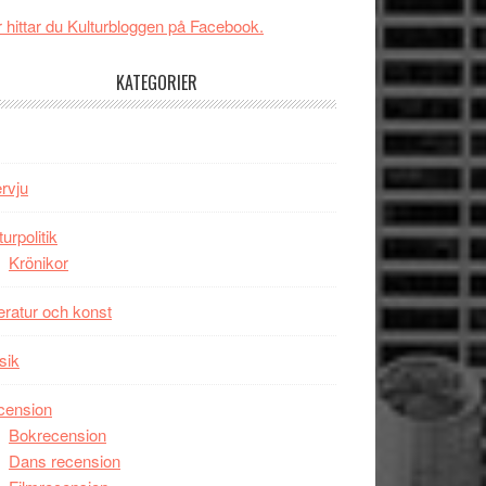
Svärtan
 hittar du Kulturbloggen på Facebook.
–
välgjort
KATEGORIER
om
människans
mörker
med
ervju
imponerande
unga
turpolitik
skådespelare
Krönikor
teratur och konst
sik
cension
Bokrecension
Dans recension