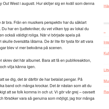
ay Out West i augusti. Hur skiljer sig en kväll som denna
Här
är bra. Från en musikers perspektiv har du såklart
Du har en ljudtekniker, du vet vilken typ av lokal du
..
men också väldigt roliga. När vi började spela på
i skulle översätta låtarna. De är lite för tysta för att vara
Int
lningar blev vi mer bekväma på scenen.
Kul
 vi skrev det här albumet. Bara att få en publikreaktion,
och vilja känna igen.
Lit
tt se dig, det är därför de har betalat pengar. På
Mu
iska band och många krockar. Det är nästan som att du
gt att se folk komma in och ut. Vi gör vår grej – oavsett
Re
och försöker vara så genuina som möjligt, jag tror många