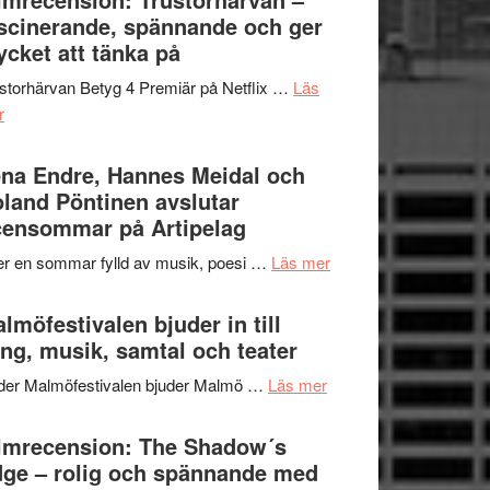
Jazz
scinerande, spännande och ger
hjärtevarm
Festival
cket att tänka på
lättsam
2026
kompott
storhärvan Betyg 4 Premiär på Netflix …
Läs
–
om
r
I
Filmrecension:
Delvis
Trustorhärvan
na Endre, Hannes Meidal och
bortom
–
land Pöntinen avslutar
genrens
fascinerande,
ensommar på Artipelag
vidsträckta
spännande
terräng
om
er en sommar fylld av musik, poesi …
Läs mer
och
Lena
ger
Endre,
lmöfestivalen bjuder in till
mycket
Hannes
ng, musik, samtal och teater
att
Meidal
tänka
om
der Malmöfestivalen bjuder Malmö …
Läs mer
och
på
Malmöfestivalen
Roland
bjuder
lmrecension: The Shadow´s
Pöntinen
in
ge – rolig och spännande med
avslutar
till