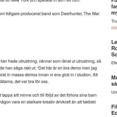
fa
my
som tidigare producerat band som Deerhunter, The War
Tru
me
Le
Ro
Sc
Han hade utrustning, vänner som lånat ut utrustning, så
Eft
de han säga rakt ut: “Det här är en bra demo men jag
elat in massa demos innan vi ens gick in i studion. Att
Ma
tarna, det var bra för oss.
så
Un
tappa sitt minne och till följd av det förlora sina barn
ågon vara en starkare kreativ drivkraft än att faktiskt
Fi
Ed