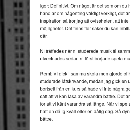
Igor: Definitivt. Om något är det som om du 
handlar om någonting väldigt verkligt, det är 
inspiration så tror jag att ovissheten, att i
möjligheter. Det finns fler saker du kan inbi
där.
Ni träffades när ni studerade musik tillsamm
utvecklades sedan ni först började spela m
Remi: Vi gick i samma skola men gjorde oli
studerade låtskrivande, medan jag gick en ut
bortsett från en kurs så hade vi inte någr
sätt att vi kan läsa av varandra bättre. Det
för att vi känt varandra så länge. När vi spe
haft en dålig kväll eller en dålig dag. Så dyn
bättre.