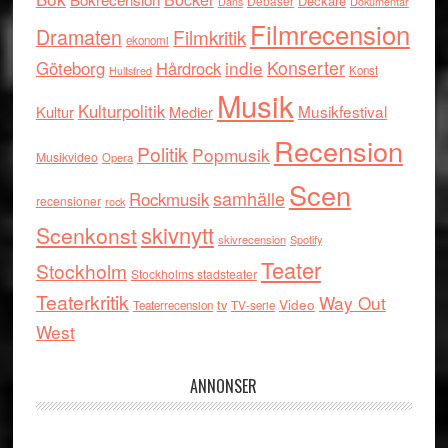
Deckare
Debaser
Dokumentär
Dans
Filmrecension
Dramaten
Filmkritik
ekonomi
indie
Konserter
Göteborg
Hårdrock
Konst
Hultsfred
Musik
Kulturpolitik
Musikfestival
Kultur
Medier
Recension
Politik
Popmusik
Musikvideo
Opera
Scen
samhälle
Rockmusik
recensioner
rock
skivnytt
Scenkonst
skivrecension
Spotify
Teater
Stockholm
Stockholms stadsteater
Teaterkritik
Way Out
tv
Video
Teaterrecension
TV-serie
West
ANNONSER