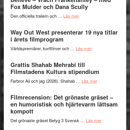
Festiva
Fox Mulder och Dana Scully
helt
2026
lysande
om
Den officiella trailern och …
Läs mer
–
kväll
Se
II
trailern
Way Out West presenterar 19 nya titlar
Internat
för
i årets filmprogram
storhet
The
och
om
Världspremiärer, kortfilmer och …
Läs mer
X-
samarb
Way
Files:
Out
Grattis Shahab Mehrabi till
I
West
Filmstadens Kulturs stipendium
Want
presenterar
to
om
Farbror Ali och jag (2026). Shahab …
Läs mer
19
Believe
Grattis
nya
–
Shahab
Filmrecension: Det grönaste gräset –
titlar
Vrach
Mehrabi
en humoristisk och hjärtevarm lättsam
i
Frankenshtey
till
kompott
årets
–
Filmstadens
filmprogram
med
om
Det grönaste gräset Betyg 3 Svensk …
Läs mer
Kulturs
Fox
Filmrecension:
stipendium