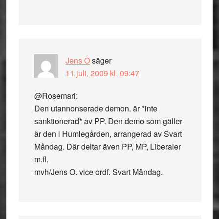
Jens O
säger
11 juli, 2009 kl. 09:47
@Rosemari:
Den utannonserade demon. är *inte
sanktionerad* av PP. Den demo som gäller
är den i Humlegården, arrangerad av Svart
Måndag. Där deltar även PP, MP, Liberaler
m.fl.
mvh/Jens O. vice ordf. Svart Måndag.