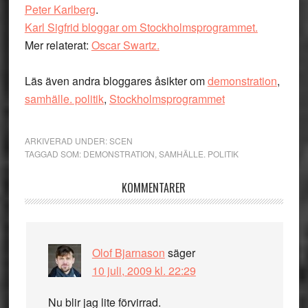
Peter Karlberg
.
Karl Sigfrid bloggar om Stockholmsprogrammet.
Mer relaterat:
Oscar Swartz.
Läs även andra bloggares åsikter om
demonstration
,
samhälle. politik
,
Stockholmsprogrammet
ARKIVERAD UNDER:
SCEN
TAGGAD SOM:
DEMONSTRATION
,
SAMHÄLLE. POLITIK
Läsarkommentarer
KOMMENTARER
Olof Bjarnason
säger
10 juli, 2009 kl. 22:29
Nu blir jag lite förvirrad.