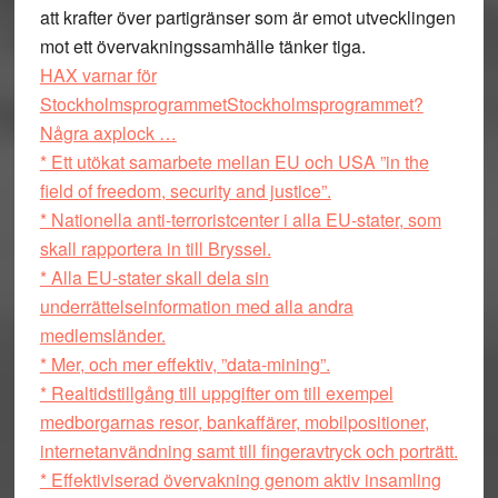
att krafter över partigränser som är emot utvecklingen
mot ett övervakningssamhälle tänker tiga.
HAX varnar för
StockholmsprogrammetStockholmsprogrammet?
Några axplock …
* Ett utökat samarbete mellan EU och USA ”in the
field of freedom, security and justice”.
* Nationella anti-terroristcenter i alla EU-stater, som
skall rapportera in till Bryssel.
* Alla EU-stater skall dela sin
underrättelseinformation med alla andra
medlemsländer.
* Mer, och mer effektiv, ”data-mining”.
* Realtidstillgång till uppgifter om till exempel
medborgarnas resor, bankaffärer, mobilpositioner,
internetanvändning samt till fingeravtryck och porträtt.
* Effektiviserad övervakning genom aktiv insamling