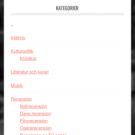
med
Jackie
KATEGORIER
Vem
Chan
kan
i
styra
..
storform
Mauri?
Intervju
Kulturpolitik
Krönikor
Litteratur och konst
Musik
Recension
Bokrecension
Dans recension
Filmrecension
Operarecension
Recension av TV-serier