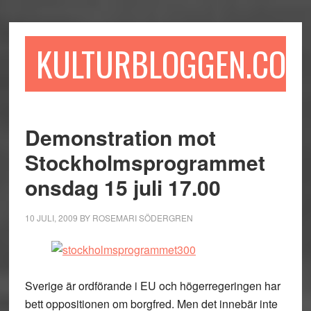
Hoppa
Hoppa
Hoppa
till
till
till
huvudinnehåll
det
sidfot
KULTURBLOGGEN.COM
primära
sidofältet
Demonstration mot
Stockholmsprogrammet
onsdag 15 juli 17.00
10 JULI, 2009
BY
ROSEMARI SÖDERGREN
Sverige är ordförande i EU och högerregeringen har
bett oppositionen om borgfred. Men det innebär inte