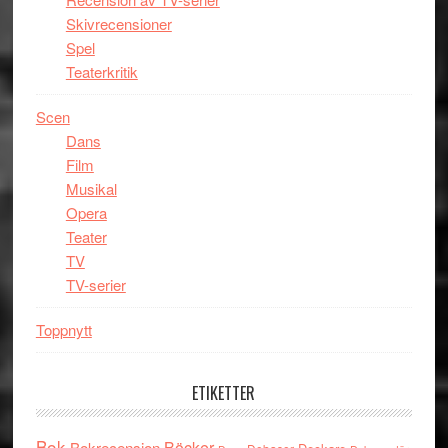
Skivrecensioner
Spel
Teaterkritik
Scen
Dans
Film
Musikal
Opera
Teater
TV
TV-serier
Toppnytt
ETIKETTER
Bok
Böcker
Bokrecension