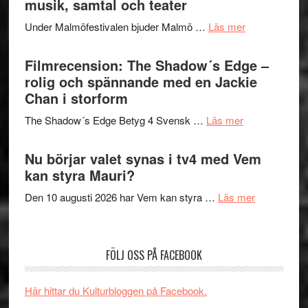
musik, samtal och teater
att
Meidal
tänka
om
Under Malmöfestivalen bjuder Malmö …
Läs mer
och
på
Malmöfestiva
Roland
bjuder
Filmrecension: The Shadow´s Edge –
Pöntinen
in
rolig och spännande med en Jackie
avslutar
till
Chan i storform
Scensommar
sång,
på
om
The Shadow´s Edge Betyg 4 Svensk …
Läs mer
musik,
Artipelag
Filmrecension
samtal
The
Nu börjar valet synas i tv4 med Vem
och
Shadow
kan styra Mauri?
teater
´s
om
Den 10 augusti 2026 har Vem kan styra …
Läs mer
Edge
Nu
–
börjar
rolig
valet
och
FÖLJ OSS PÅ FACEBOOK
synas
spännande
i
med
Här hittar du Kulturbloggen på Facebook.
tv4
en