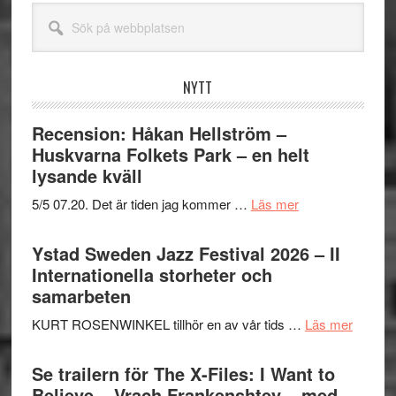
Sök
på
webbplatsen
NYTT
Recension: Håkan Hellström –
Huskvarna Folkets Park – en helt
lysande kväll
om
5/5 07.20. Det är tiden jag kommer …
Läs mer
Recension:
Håkan
Ystad Sweden Jazz Festival 2026 – II
Hellström
Internationella storheter och
–
samarbeten
Huskvarna
om
KURT ROSENWINKEL tillhör en av vår tids …
Läs mer
Folkets
Ystad
Park
Swede
Se trailern för The X-Files: I Want to
–
Jazz
Believe – Vrach Frankenshtey – med
en