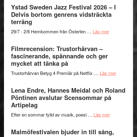
Mulder
Det
Ystad Sweden Jazz Festival 2026 – I
och
grönaste
Delvis bortom genrens vidsträckta
Dana
gräset
terräng
Scully
–
om
29/7 - 2/8 Hemkommen från Österlen …
Läs mer
en
Ystad
humoristisk
Sweden
Filmrecension: Trustorhärvan –
och
Jazz
fascinerande, spännande och ger
hjärtevarm
Festival
mycket att tänka på
lättsam
2026
kompott
om
Trustorhärvan Betyg 4 Premiär på Netflix …
Läs mer
–
Filmrecens
I
Trustorhä
Lena Endre, Hannes Meidal och Roland
Delvis
–
Pöntinen avslutar Scensommar på
bortom
fascineran
Artipelag
genrens
spännand
vidsträckta
om
Efter en sommar fylld av musik, poesi …
Läs mer
och
terräng
Lena
ger
Endre,
Malmöfestivalen bjuder in till sång,
mycket
Hannes