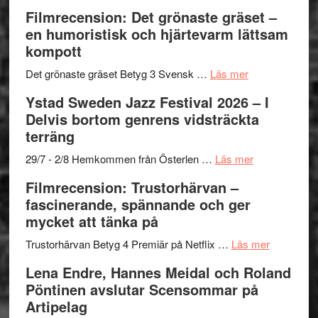
to
19
Grattis
Filmrecension: Det grönaste gräset –
Believe
nya
Shahab
en humoristisk och hjärtevarm lättsam
–
titlar
Mehrabi
kompott
Vrach
i
till
Frankenshtey
årets
Filmstadens
om
Det grönaste gräset Betyg 3 Svensk …
Läs mer
–
filmprogram
Kulturs
Filmrecension:
Ystad Sweden Jazz Festival 2026 – I
med
stipendium
Det
Delvis bortom genrens vidsträckta
Fox
grönaste
terräng
Mulder
gräset
och
–
om
29/7 - 2/8 Hemkommen från Österlen …
Läs mer
Dana
en
Ystad
Filmrecension: Trustorhärvan –
Scully
humoristisk
Sweden
fascinerande, spännande och ger
och
Jazz
mycket att tänka på
hjärtevarm
Festival
lättsam
2026
om
Trustorhärvan Betyg 4 Premiär på Netflix …
Läs mer
kompott
–
Filmrecens
Lena Endre, Hannes Meidal och Roland
I
Trustorhä
Pöntinen avslutar Scensommar på
Delvis
–
Artipelag
bortom
fascineran