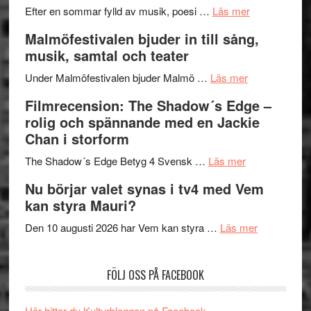
genrens
om
spännand
Efter en sommar fylld av musik, poesi …
Läs mer
vidsträckta
Lena
och
Malmöfestivalen bjuder in till sång,
terräng
Endre,
ger
musik, samtal och teater
Hannes
mycket
om
Meidal
att
Under Malmöfestivalen bjuder Malmö …
Läs mer
Malmöfestiva
och
tänka
Filmrecension: The Shadow´s Edge –
bjuder
Roland
på
rolig och spännande med en Jackie
in
Pöntinen
Chan i storform
till
avslutar
om
sång,
Scensommar
The Shadow´s Edge Betyg 4 Svensk …
Läs mer
Filmrecension
musik,
på
Nu börjar valet synas i tv4 med Vem
The
samtal
Artipelag
kan styra Mauri?
Shadow
och
´s
teater
om
Den 10 augusti 2026 har Vem kan styra …
Läs mer
Edge
Nu
–
börjar
FÖLJ OSS PÅ FACEBOOK
rolig
valet
och
synas
spännande
i
Här hittar du Kulturbloggen på Facebook.