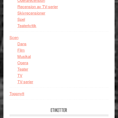
Operarecension
Recension av TV-serier
Skivrecensioner
Spel
Teaterkritik
Scen
Dans
Film
Musikal
Opera
Teater
TV
TV-serier
Toppnytt
ETIKETTER