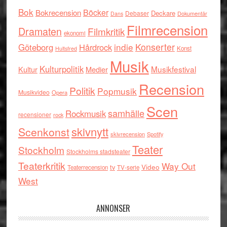
Bok
Böcker
Bokrecension
Deckare
Debaser
Dokumentär
Dans
Filmrecension
Dramaten
Filmkritik
ekonomi
indie
Konserter
Göteborg
Hårdrock
Konst
Hultsfred
Musik
Kulturpolitik
Musikfestival
Kultur
Medier
Recension
Politik
Popmusik
Musikvideo
Opera
Scen
samhälle
Rockmusik
recensioner
rock
skivnytt
Scenkonst
skivrecension
Spotify
Teater
Stockholm
Stockholms stadsteater
Teaterkritik
Way Out
tv
Video
Teaterrecension
TV-serie
West
ANNONSER