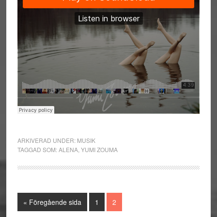
ARKIVERAD UNDER:
MUSIK
TAGGAD SOM:
ALENA
,
YUMI ZOUMA
Go
Sida
Sida
«
Föregående sida
1
2
to