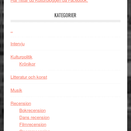
med
tv4
en
med
KATEGORIER
Jackie
Vem
Chan
kan
..
i
styra
storform
Mauri?
Intervju
Kulturpolitik
Krönikor
Litteratur och konst
Musik
Recension
Bokrecension
Dans recension
Filmrecension