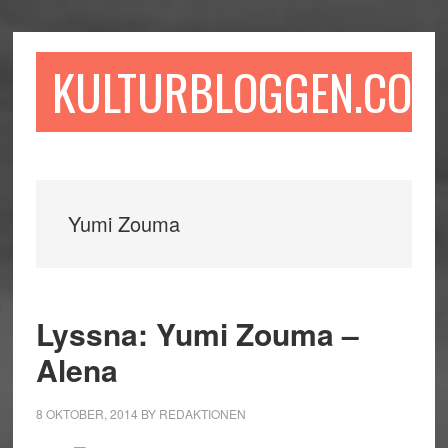
Hoppa
Hoppa
Hoppa
till
till
till
huvudinnehåll
det
sidfot
KULTURBLOGGEN.COM
primära
sidofältet
Yumi Zouma
Lyssna: Yumi Zouma –
Alena
8 OKTOBER, 2014
BY
REDAKTIONEN