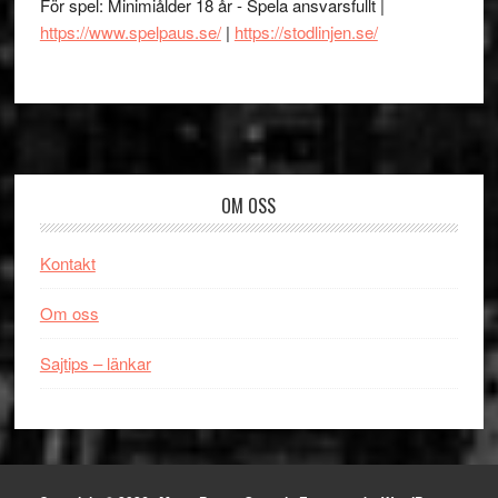
För spel: Minimiålder 18 år - Spela ansvarsfullt |
https://www.spelpaus.se/
|
https://stodlinjen.se/
Footer
OM OSS
Kontakt
Om oss
Sajtips – länkar