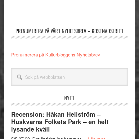
Primärt
sidofält
PRENUMERERA PÅ VÅRT NYHETSBREV – KOSTNADSFRITT
Prenumerera på Kulturbloggens Nyhetsbrev
Sök
på
webbplatsen
NYTT
Recension: Håkan Hellström –
Huskvarna Folkets Park – en helt
lysande kväll
om
5/5 07.20. Det är tiden jag kommer …
Läs mer