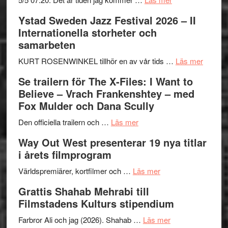
Recension:
Ystad Sweden Jazz Festival 2026 – II
Håkan
Internationella storheter och
Hellström
samarbeten
–
Huskvarna
om
KURT ROSENWINKEL tillhör en av vår tids …
Läs mer
Folkets
Ystad
Se trailern för The X-Files: I Want to
Park
Swede
Believe – Vrach Frankenshtey – med
–
Jazz
Fox Mulder och Dana Scully
en
Festiva
om
helt
2026
Den officiella trailern och …
Läs mer
Se
lysande
–
Way Out West presenterar 19 nya titlar
trailern
kväll
II
i årets filmprogram
för
Internat
The
om
storhet
Världspremiärer, kortfilmer och …
Läs mer
X-
Way
och
Grattis Shahab Mehrabi till
Files:
Out
samarb
Filmstadens Kulturs stipendium
I
West
Want
presenterar
om
Farbror Ali och jag (2026). Shahab …
Läs mer