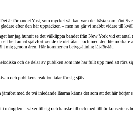
r. Det är förbandet Yast, som mycket väl kan vara det bästa som hänt Sv
 gladare efter den här upptäckten – men nu går vi snabbt vidare till kvä
et har jag hunnit se det välklippta bandet från New York vid ett antal ti
 är ett helt annat självförtroende de utstrålar – och med den lite mörkar
öljt mig genom åren. Här kommer en betygsättning låt-för-låt.
lodiska och de delar av publiken som inte har fullt upp med att röra si
van och publikens reaktion talar för sig själv.
jämfört med de två inledande låtarna känns det som att det här börjar s
åt i mängden – växer till sig och kanske till och med tillhör konsertens