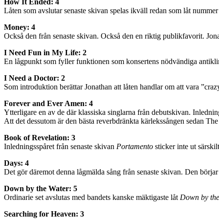
How It Ended: 4
Låten som avslutar senaste skivan spelas ikväll redan som låt nummer
Money: 4
Också den från senaste skivan. Också den en riktig publikfavorit. Jon
I Need Fun in My Life: 2
En lågpunkt som fyller funktionen som konsertens nödvändiga antikl
I Need a Doctor: 2
Som introduktion berättar Jonathan att låten handlar om att vara ”craz
Forever and Ever Amen: 4
Ytterligare en av de där klassiska singlarna från debutskivan. Inledn
Att det dessutom är den bästa reverbdränkta kärlekssången sedan Th
Book of Revelation: 3
Inledningsspåret från senaste skivan
Portamento
sticker inte ut särski
Days: 4
Det gör däremot denna lågmälda sång från senaste skivan. Den börjar 
Down by the Water: 5
Ordinarie set avslutas med bandets kanske mäktigaste låt
Down by the
Searching for Heaven: 3