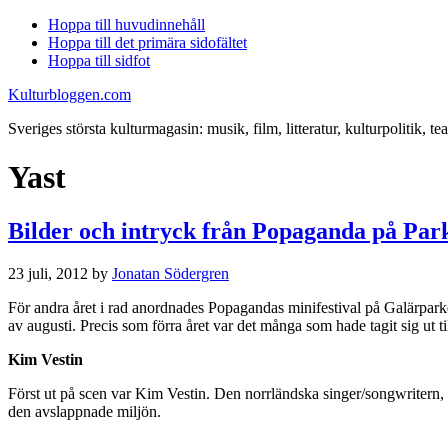
Hoppa till huvudinnehåll
Hoppa till det primära sidofältet
Hoppa till sidfot
Kulturbloggen.com
Sveriges största kulturmagasin: musik, film, litteratur, kulturpolitik, tea
Yast
Bilder och intryck från Popaganda på Par
23 juli, 2012
by
Jonatan Södergren
För andra året i rad anordnades Popagandas minifestival på Galärparken
av augusti. Precis som förra året var det många som hade tagit sig ut 
Kim Vestin
Först ut på scen var Kim Vestin. Den norrländska singer/songwritern, 
den avslappnade miljön.