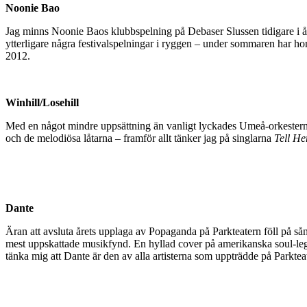
Noonie Bao
Jag minns Noonie Baos klubbspelning på Debaser Slussen tidigare i år
ytterligare några festivalspelningar i ryggen – under sommaren har h
2012.
Winhill/Losehill
Med en något mindre uppsättning än vanligt lyckades Umeå-orkestern
och de melodiösa låtarna – framför allt tänker jag på singlarna
Tell He
Dante
Äran att avsluta årets upplaga av Popaganda på Parkteatern föll på s
mest uppskattade musikfynd. En hyllad cover på amerikanska soul-le
tänka mig att Dante är den av alla artisterna som uppträdde på Parkteater