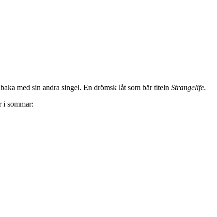
lbaka med sin andra singel. En drömsk låt som bär titeln
Strangelife
.
r i sommar: