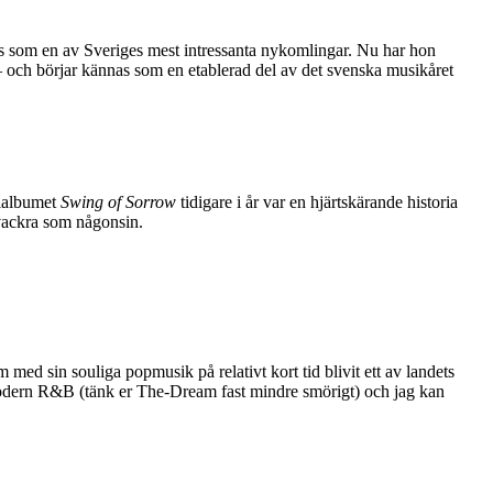
 som en av Sveriges mest intressanta nykomlingar. Nu har hon
– och börjar kännas som en etablerad del av det svenska musikåret
elalbumet
Swing of Sorrow
tidigare i år var en hjärtskärande historia
 vackra som någonsin.
d sin souliga popmusik på relativt kort tid blivit ett av landets
modern R&B (tänk er The-Dream fast mindre smörigt) och jag kan