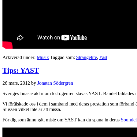
Arkiverad under:
Musik
Taggad som:
Strangelife
,
Yast
Tips: YAST
26 mars, 2012
by
Jonatan Södergren
Sveriges finaste akt inom lo-fi-genren stavas YAST. Bandet bildades i 
Vi förälskade oss i dem i samband med deras prestation som förband åt
Slussen vilket inte är att missa.
För dig som ännu gått miste om YAST kan du spana in deras
Soundc