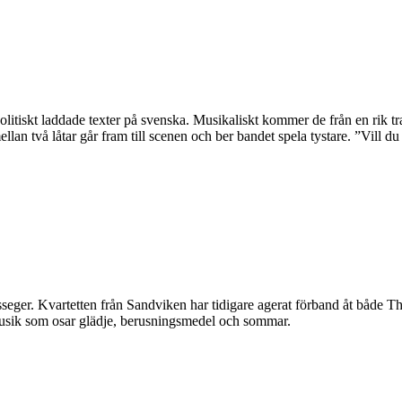
tiskt laddade texter på svenska. Musikaliskt kommer de från en rik tra
llan två låtar går fram till scenen och ber bandet spela tystare. ”Vill d
eger. Kvartetten från Sandviken har tidigare agerat förband åt både The
 musik som osar glädje, berusningsmedel och sommar.