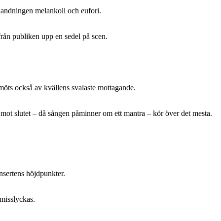
blandningen melankoli och eufori.
från publiken upp en sedel på scen.
 möts också av kvällens svalaste mottagande.
 mot slutet – då sången påminner om ett mantra – kör över det mesta.
nsertens höjdpunkter.
misslyckas.