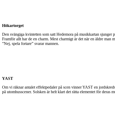
Hökartorget
Den svängiga kvintetten som satt Hedemora på musikkartan sjunger poli
Framför allt har de en charm. Mest charmigt är det när en äldre man me
”Nej, spela fortare” svarar mannen.
YAST
Om vi räknar antalet effektpedaler på scen vinner YAST en jordskredss
på utomhusscener. Solsken är helt klart det rätta elementet för deras