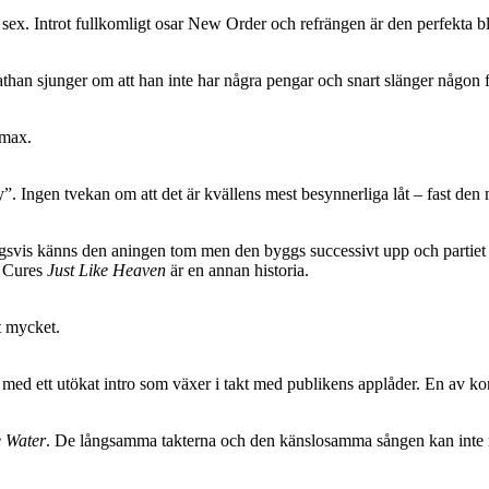
 sex. Introt fullkomligt osar New Order och refrängen är den perfekta 
athan sjunger om att han inte har några pengar och snart slänger någon 
imax.
y”. Ingen tvekan om att det är kvällens mest besynnerliga låt – fast den
ingsvis känns den aningen tom men den byggs successivt upp och partiet
e Cures
Just Like Heaven
är en annan historia.
lt mycket.
med ett utökat intro som växer i takt med publikens applåder. En av ko
 Water
. De långsamma takterna och den känslosamma sången kan inte 