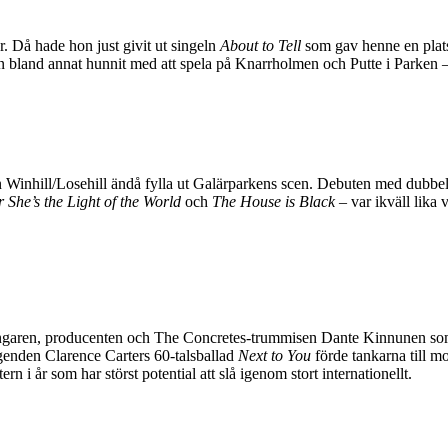
. Då hade hon just givit ut singeln
About to Tell
som gav henne en plats
on bland annat hunnit med att spela på Knarrholmen och Putte i Parken 
 Winhill/Losehill ändå fylla ut Galärparkens scen. Debuten med dubb
r She’s the Light of the World
och
The House is Black
– var ikväll lika
ångaren, producenten och The Concretes-trummisen Dante Kinnunen som me
genden Clarence Carters 60-talsballad
Next to You
förde tankarna till 
n i år som har störst potential att slå igenom stort internationellt.