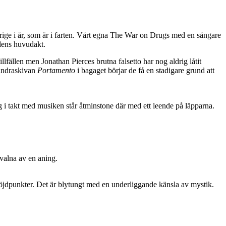
erige i år, som är i farten. Vårt egna The War on Drugs med en sångare
llens huvudakt.
llfällen men Jonathan Pierces brutna falsetto har nog aldrig låtit
e andraskivan
Portamento
i bagaget börjar de få en stadigare grund att
g i takt med musiken står åtminstone där med ett leende på läpparna.
valna av en aning.
 höjdpunkter. Det är blytungt med en underliggande känsla av mystik.