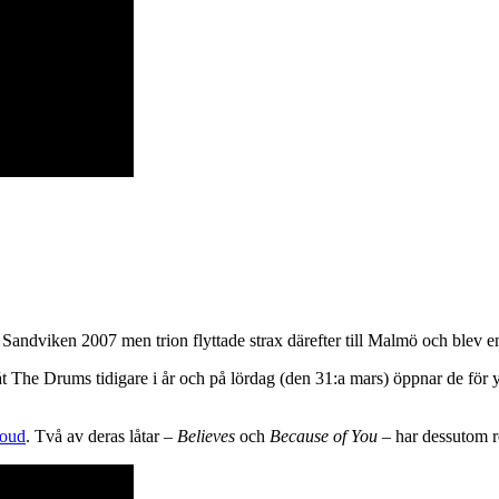
Sandviken 2007 men trion flyttade strax därefter till Malmö och blev en
 The Drums tidigare i år och på lördag (den 31:a mars) öppnar de för yt
loud
. Två av deras låtar –
Believes
och
Because of You
– har dessutom 