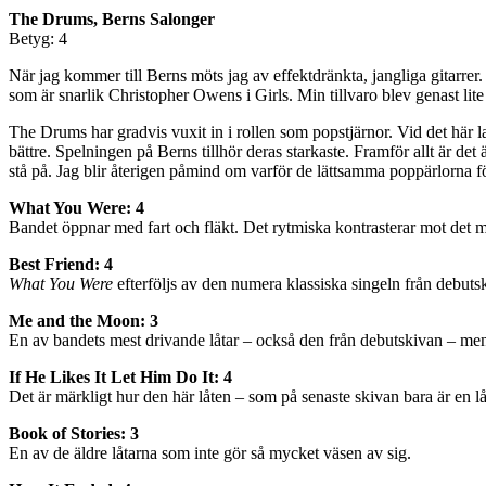
The Drums, Berns Salonger
Betyg: 4
När jag kommer till Berns möts jag av effektdränkta, jangliga gitarre
som är snarlik Christopher Owens i Girls. Min tillvaro blev genast lite
The Drums har gradvis vuxit in i rollen som popstjärnor. Vid det här lag
bättre. Spelningen på Berns tillhör deras starkaste. Framför allt är det
stå på. Jag blir återigen påmind om varför de lättsamma poppärlorna f
What You Were: 4
Bandet öppnar med fart och fläkt. Det rytmiska kontrasterar mot det me
Best Friend: 4
What You Were
efterföljs av den numera klassiska singeln från debutski
Me and the Moon: 3
En av bandets mest drivande låtar – också den från debutskivan – men 
If He Likes It Let Him Do It: 4
Det är märkligt hur den här låten – som på senaste skivan bara är en l
Book of Stories: 3
En av de äldre låtarna som inte gör så mycket väsen av sig.