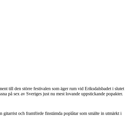
t till den större festivalen som äger rum vid Eriksdalsbadet i slutet
lyssna på sex av Sveriges just nu mest lovande uppstickande popakter.
 gitarrist och framförde finstämda poplåtar som smälte in utmärkt i