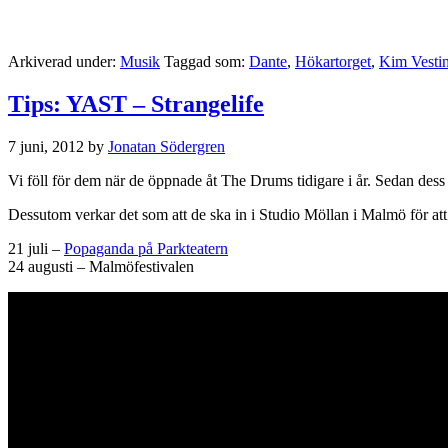
Arkiverad under:
Musik
Taggad som:
Dante
,
Hökartorget
,
Kim Vesti
Tips: YAST – Strangelife
7 juni, 2012
by
Jonatan Södergren
Vi föll för dem när de öppnade åt The Drums tidigare i år. Sedan dess
Dessutom verkar det som att de ska in i Studio Möllan i Malmö för att
21 juli –
Popaganda på Parkteatern
24 augusti – Malmöfestivalen