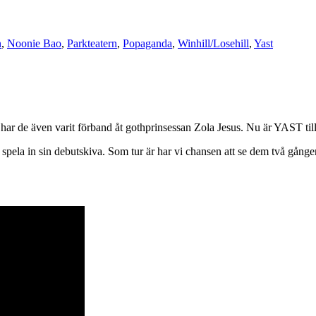
n
,
Noonie Bao
,
Parkteatern
,
Popaganda
,
Winhill/Losehill
,
Yast
 har de även varit förband åt gothprinsessan Zola Jesus. Nu är YAST til
 spela in sin debutskiva. Som tur är har vi chansen att se dem två gånge