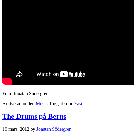
Foto: Jonatan Södergren
Arkiverad under:
Musik
Taggad som:
Yast
The Drums på Berns
10 mars, 2012
by
Jonatan Södergren