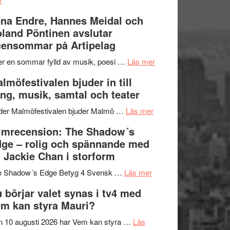
Filmrecension:
I
na Endre, Hannes Meidal och
Trustorhärvan
Delvis
land Pöntinen avslutar
–
bortom
ensommar på Artipelag
fascinerande,
genrens
spännande
vidsträckta
om
er en sommar fylld av musik, poesi …
Läs mer
och
terräng
Lena
lmöfestivalen bjuder in till
ger
Endre,
ng, musik, samtal och teater
mycket
Hannes
att
om
Meidal
der Malmöfestivalen bjuder Malmö …
Läs mer
tänka
Malmöfestivalen
och
lmrecension: The Shadow´s
på
bjuder
Roland
ge – rolig och spännande med
in
Pöntinen
 Jackie Chan i storform
till
avslutar
om
sång,
Scensommar
e Shadow´s Edge Betyg 4 Svensk …
Läs mer
Filmrecension:
musik,
på
 börjar valet synas i tv4 med
The
samtal
Artipelag
m kan styra Mauri?
Shadow
och
´s
teater
 10 augusti 2026 har Vem kan styra …
Läs