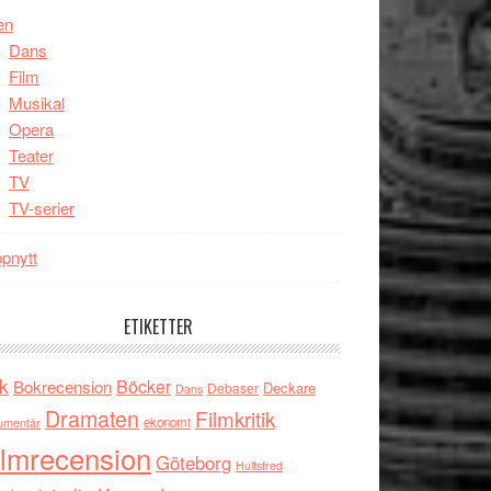
en
Dans
Film
Musikal
Opera
Teater
TV
TV-serier
pnytt
ETIKETTER
k
Böcker
Bokrecension
Deckare
Debaser
Dans
Dramaten
Filmkritik
umentär
ekonomi
ilmrecension
Göteborg
Hultsfred