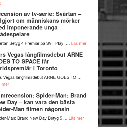
om
Edge
r
Nu
–
cension av tv-serie: Svärtan –
börjar
rolig
lgjort om människans mörker
valet
och
ed imponerande unga
synas
spännande
ådespelare
i
med
tv4
en
om
rtan Betyg 4 Premiär på SVT Play: …
Läs mer
med
Jackie
Recension
rs Vegas långfilmsdebut ARNE
Vem
Chan
av
OES TO SPACE får
kan
i
tv-
rldspremiär i Toronto
styra
storform
serie:
Mauri?
Svärtan
rs Vegas långfilmsdebut ARNE GOES TO …
om
–
s mer
Lars
välgjort
lmrecension: Spider-Man: Brand
Vegas
om
w Day – kan vara den bästa
långfilmsdebut
människans
ider-Man filmen någonsin
ARNE
mörker
GOES
om
med
ider-Man: Brand New Day Betyg 5 …
Läs mer
TO
Filmrecension:
imponerande