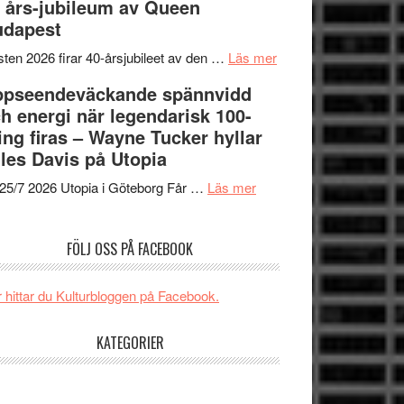
 års-jubileum av Queen
SPACE
Spider-
unga
udapest
får
Man:
skådespelare
världspremiär
Brand
om
ten 2026 firar 40-årsjubileet av den …
Läs mer
i
New
40
ppseendeväckande spännvidd
Toronto
Day
års-
h energi när legendarisk 100-
–
jubileum
ing firas – Wayne Tucker hyllar
kan
av
les Davis på Utopia
vara
Queen
om
den
Budapest
25/7 2026 Utopia i Göteborg Får …
Läs mer
Uppseendeväckande
bästa
spännvidd
Spider-
FÖLJ OSS PÅ FACEBOOK
och
Man
energi
filmen
när
någonsin
 hittar du Kulturbloggen på Facebook.
legendarisk
100-
KATEGORIER
åring
firas
–