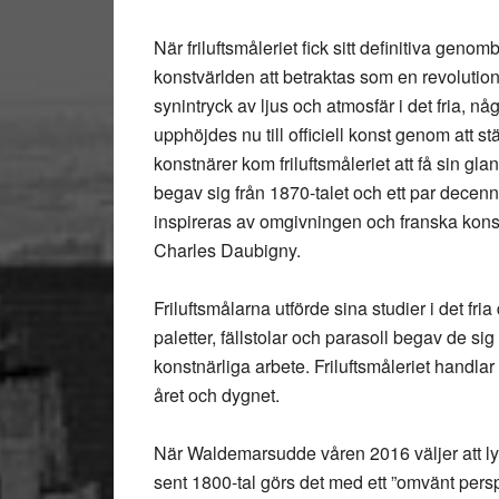
När friluftsmåleriet fick sitt definitiva genom
konstvärlden att betraktas som en revolution.
synintryck av ljus och atmosfär i det fria, nå
upphöjdes nu till officiell konst genom att s
konstnärer kom friluftsmåleriet att få sin 
begav sig från 1870-talet och ett par decennie
inspireras av omgivningen och franska kon
Charles Daubigny.
Friluftsmålarna utförde sina studier i det fria
paletter, fällstolar och parasoll begav de sig 
konstnärliga arbete. Friluftsmåleriet handla
året och dygnet.
När Waldemarsudde våren 2016 väljer att lyft
sent 1800-tal görs det med ett ”omvänt persp