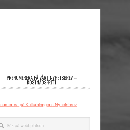
imärt
dofält
PRENUMERERA PÅ VÅRT NYHETSBREV –
KOSTNADSFRITT
numerera på Kulturbloggens Nyhetsbrev
k