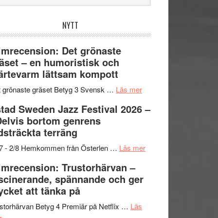
bplatsen
NYTT
lmrecension: Det grönaste
äset – en humoristisk och
ärtevarm lättsam kompott
om
 grönaste gräset Betyg 3 Svensk …
Läs mer
Filmrecension:
tad Sweden Jazz Festival 2026 –
Det
Delvis bortom genrens
grönaste
dsträckta terräng
gräset
–
om
/7 - 2/8 Hemkommen från Österlen …
Läs mer
en
Ystad
lmrecension: Trustorhärvan –
humoristisk
Sweden
scinerande, spännande och ger
och
Jazz
cket att tänka på
hjärtevarm
Festival
lättsam
2026
storhärvan Betyg 4 Premiär på Netflix …
Läs
om
kompott
–
r