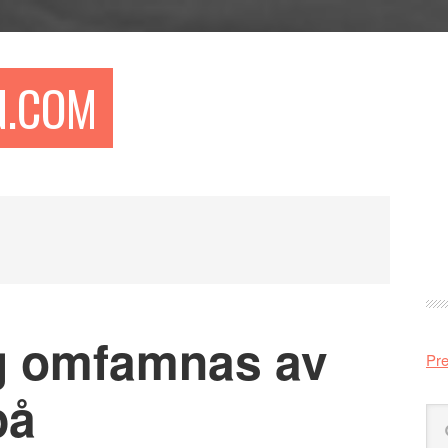
N.COM
Pr
si
ig omfamnas av
Pre
på
Sö
på