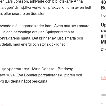
ren Lars Jonsson, arkivarie och bibliotekarie Anna
40
B
ogen” är i själva verket ett praktverk i form av en helt
, eller snarare en ädelsten.
Hös
U
evande målningarna träder fram. Även mitt ute i naturen
oc
ulla och personliga dräkter. Självporträtten är
år
etraktarens hjärta. Det brinner av lust, smärta och
Mi
a detalj, med energi och stor skicklighet.
24-
 självporträtt 1892. Mina Carlsson-Bredberg,
trätt 1894. Eva Bonnier porträtterar skulptören och
Här
erg
(Bilderna något beskurna)
..