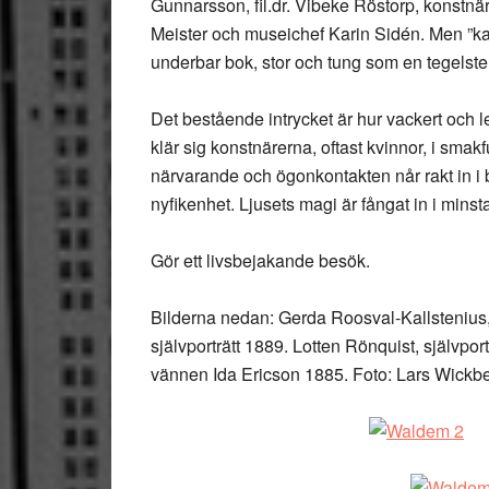
Gunnarsson, fil.dr. Vibeke Röstorp, konstnä
Meister och museichef Karin Sidén. Men ”katal
underbar bok, stor och tung som en tegelsten
Det bestående intrycket är hur vackert och l
klär sig konstnärerna, oftast kvinnor, i smakf
närvarande och ögonkontakten når rakt in i b
nyfikenhet. Ljusets magi är fångat in i minst
Gör ett livsbejakande besök.
Bilderna nedan:
Gerda Roosval-Kallstenius,
självporträtt 1889. Lotten Rönquist, självpor
vännen Ida Ericson 1885.
Foto: Lars Wickb