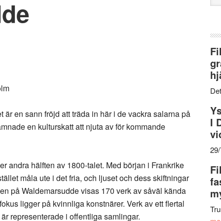
dde
web
Fi
gr
hj
olm
Det
Ys
t är en sann fröjd att träda in här i de vackra salarna på
I 
nade en kulturskatt att njuta av för kommande
vi
29
nder andra hälften av 1800-talet. Med början i Frankrike
Fi
tället måla ute i det fria, och ljuset och dess skiftningar
fa
lningen på Waldemarsudde visas 170 verk av såväl kända
my
okus ligger på kvinnliga konstnärer. Verk av ett flertal
Tru
 är representerade i offentliga samlingar.
me