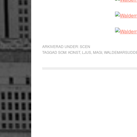
ARKIVERAD UNDER:
SCEN
TAGGAD SOM:
KONST
,
LJUS
,
MAGI
,
WALDEMARSUDD