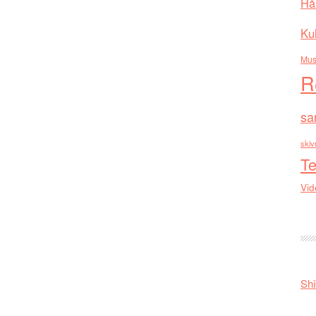
Hå
Kul
Mus
R
sa
skiv
Te
Vid
Shi