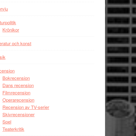
Wayne
ervju
Tucker
hyllar
turpolitik
Miles
Krönikor
Davis
teratur och konst
på
Utopia
sik
cension
Bokrecension
Dans recension
Filmrecension
Operarecension
Recension av TV-serier
Skivrecensioner
Spel
Teaterkritik