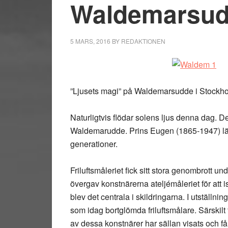
Waldemarsu
5 MARS, 2016
BY
REDAKTIONEN
”Ljusets magi” på Waldemarsudde i Stockh
Naturligtvis flödar solens ljus denna dag. De
Waldemarudde. Prins Eugen (1865-1947) läm
generationer.
Friluftsmåleriet fick sitt stora genombrott u
övergav konstnärerna ateljémåleriet för att is
blev det centrala i skildringarna. I utstäl
som idag bortglömda friluftsmålare. Särskilt f
av dessa konstnärer har sällan visats och få