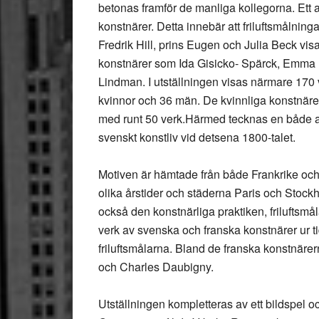
betonas framför de manliga kollegorna. Ett a
konstnärer. Detta innebär att friluftsmålni
Fredrik Hill, prins Eugen och Julia Beck v
konstnärer som Ida Gisicko- Spärck, Emma
Lindman. I utställningen visas närmare 170 
kvinnor och 36 män. De kvinnliga konstnär
med runt 50 verk.Härmed tecknas en både ann
svenskt konstliv vid detsena 1800-talet.
Motiven är hämtade från både Frankrike och 
olika årstider och städerna Paris och Stock
också den konstnärliga praktiken, friluftsmå
verk av svenska och franska konstnärer ur t
friluftsmålarna. Bland de franska konstnär
och Charles Daubigny.
Utställningen kompletteras av ett bildspel 