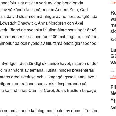
me
nnat fokus är att visa verk av idag bortglömda
ngar av välkända konstnärer som Anders Zorn, Carl
Re
isas sida vid sida med målningar av numera bortglömda
vä
 Löwstädt Chadwick, Anna Nordgren och Axel
m
verk. Bland de svenska friluftsmålare som ingår är 45
sk
erna representeras med runt 100 målningar ochmännen
Svä
orlunda och nybild av friluftsmåleriets glansperiod i
La
G
vä
Sverige – det ständigt skiftande havet, naturen under
holm är några av temana. I utställningen presenteras
La
larens arbetsverktyg och tillvägagångssätt, samt även
Lä
idigare generationer som verkat inspirerande på
Fi
erna kan nämnas Camille Corot, Jules Bastien-Lepage
Ne
Sp
Sp
och en omfattande katalog med texter av docent Torsten