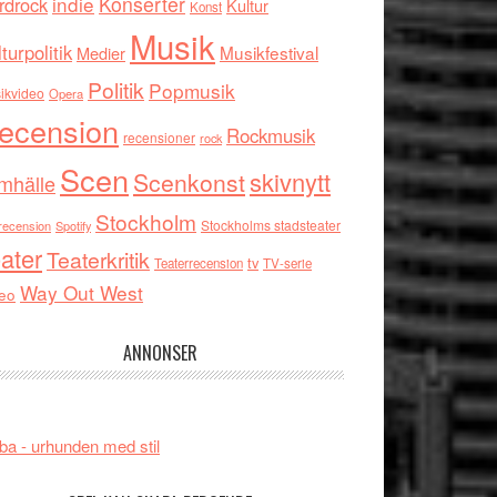
indie
Konserter
rdrock
Kultur
Konst
Musik
turpolitik
Musikfestival
Medier
Politik
Popmusik
ikvideo
Opera
ecension
Rockmusik
recensioner
rock
Scen
skivnytt
Scenkonst
mhälle
Stockholm
Stockholms stadsteater
recension
Spotify
ater
Teaterkritik
tv
Teaterrecension
TV-serie
Way Out West
eo
ANNONSER
ba - urhunden med stil