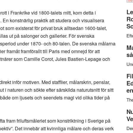
Le
brott i Frankrike vid 1800-talets mitt, kom detta i
Ro
 En konstnärlig praktik att studera och visualisera
Sc
got som existerat för privat bruk alltsedan 1600-talet,
tällas ut på salonger och gallerier. För svenska
Eft
glansperiod under 1870- och 80-talen. De svenska målarna
Ma
r framåt framförallt till Paris med omnejd för att
så
stnärer som Camille Corot, Jules Bastien-Lepage och
Un
Fi
 direkt inför motiven. Med stafflier, målarskrin, penslar,
Ed
en
ut i naturen och sökte efter särskilda naturutsnitt för sitt
r både om ljusets och seendets magi vid olika tider på
Th
Nu
Ve
a fram friluftsmåleriet som konstriktning i Sverige på
ektiv”. Det innebär att kvinnliga målare och deras verk
Den