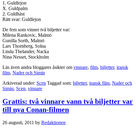
1. Guldlejon
X. Guldpalm
2. Guldhäst
Rätt svar: Guldlejon
De fem som vinner två biljetter var:
Milena Rankovic, Malmö
Gunilla Sorth, Malmö
Lars Thornberg, Solna
Linda Thelander, Nacka
Nina Nesset, Stockholm
Läs även andra bloggares åsikter om
vinnare
,
film
,
biljetter
,
iransk
film
,
Nader och Simin
Arkiverad under:
Scen
Taggad som:
biljetter
,
iransk film
,
Nader och
Simin
,
Scen
,
vinnare
Grattis: två vinnare vann två biljetter var
till nya Conan-filmen
26 augusti, 2011
by
Redaktionen