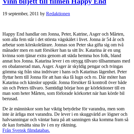
Vinn biljett till filmen Happy End
19 september, 2011
by
Redaktionen
Happy End handlar om Jonna, Peter, Katrine, Asger och Mårten,
som alla fem står i det största vägskälet i livet. Jonna är 54 år och
arbetar som körskolelärare. Jonnas son Peter ska gifta sig om två
månader men en natt försöker han ta sitt liv. Katarina är en ung
kvinna som tjänar extra genom att städa hemma hos folk, bland
annat hos Jonna. Katarina lever i en otrygg tillvaro tillsammans med
en obalanserad man, Asger. Asger är skyldig pengar och tvingas
gömma sig från sina indrivare i hans och Katarinas lägenhet. Peter
flyttar hem till Jonna för att han ska få lugn och ro. Där möter han
Katarina och känslor uppstår. Jonna försöker få kontroll över både
sin och Peters tillvaro. Samtidigt börjar hon ge körlektioner till en
man som heter Mårten, som förlorade körkortet när han körde bil
berusad.
De är människor som har viktig betydelse för varandra, men som
inte är ärliga mot varandra. De lever i en skuggvärld av lögner och
halvsanningar och väntar bara på att sanningen ska komma fram så
de kan fortsätta sina liv i en ny riktning.
Från Svensk filmdatabas.