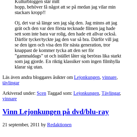
Kulturbloggen står mitt
hopp, behöver få något att se på medan jag vilar min
stackars kropp!!
Oj, det var så länge sen jag såg den. Jag minns att jag
grät och den var den första tecknade filmen jag hade
sett som inte bara var rolig, den hade ett allvar också.
Därför tycker/tyckte jag den var så bra. Därför vill jag
se den igen och visa den för nästa generation, tror
knappast de kommer tycka att den ser för
”gammaldags” ut och istället låter sig beröras lika starkt
som jag gjorde. En riktig klassiker som ingen filmhylla
klarar sig utan.
Läs även andra bloggares åsikter om
Lejonkungen
,
vinnare
,
tävlingar
Arkiverad under:
Scen
Taggad som:
Lejonkungen
,
Tävlingar
,
vinnare
Vinn Lejonkungen på dvd/blu-ray
21 september, 2011
by
Redaktionen