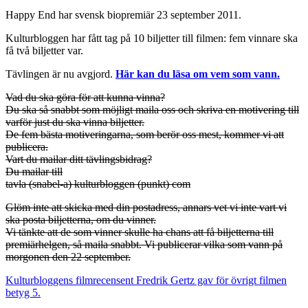
Happy End har svensk biopremiär 23 september 2011.
Kulturbloggen har fått tag på 10 biljetter till filmen: fem vinnare ska
få två biljetter var.
Tävlingen är nu avgjord.
Här kan du läsa om vem som vann.
Vad du ska göra för att kunna vinna?
Du ska så snabbt som möjligt maila oss och skriva en motivering till
varför just du ska vinna biljetter.
De fem bästa motiveringarna, som berör oss mest, kommer vi att
publicera.
Vart du mailar ditt tävlingsbidrag?
Du mailar till
tavla (snabel-a) kulturbloggen (punkt) com
Glöm inte att skicka med din postadress, annars vet vi inte vart vi
ska posta biljetterna, om du vinner.
Vi tänkte att de som vinner skulle ha chans att få biljetterna till
premiärhelgen, så maila snabbt. Vi publicerar vilka som vann på
morgonen den 22 september.
Kulturbloggens filmrecensent Fredrik Gertz gav för övrigt filmen
betyg 5.