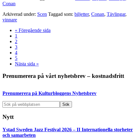
Conan
Arkiverad under:
Scen
Taggad som:
biljetter
,
Conan
,
Tävlingar
,
vinnare
Go
«
Föregående sida
Sida
to
1
Sida
2
Sida
3
Sida
4
Sida
5
Go
Nästa sida »
to
Primärt
Prenumerera på vårt nyhetsbrev – kostnadsfritt
sidofält
Prenumerera på Kulturbloggens Nyhetsbrev
Sök
på
webbplatsen
Nytt
Ystad Sweden Jazz Festival 2026 – II Internationella storheter
och samarbeten