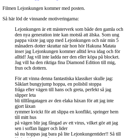
Filmen Lejonkungen kommer med posten.
Så här löd de vinnande motiveringarna:
Lejonkungen är ett mästerverk som både den gamla och
den nya generation inte kan motstå att älska. Som ung
pappa växte jag upp med Lejonkungen och när min 5
månaders dotter skrattar när hon hör Hakuna Matata
inser jag Lejonkungen kommer alltid leva idag och för
alltid! Jag vill inte ladda ner den eller köpa på blocket.
Jag vill ha den riktiga fina Diamond Edition till mig,
frun och dottern.
För att vinna denna fantastiska klassiker skulle jag:
Såklart bungyjump hoppa, en polisbil stoppa
fråga efter vägen till hans och greta, perfekt så jag
slipper leta
bli tillfångatagen av den elaka häxan för att jag inte
gjort läxan
rymmer kvickt för att slippa en konflikt, springer hem
till mitt hus
på vägen blir jag fångad av ett virus, vilket gör att jag
sen i soffan ligger och lider
så nu hoppas jag bara på lite Lejonkungentider!! Så till