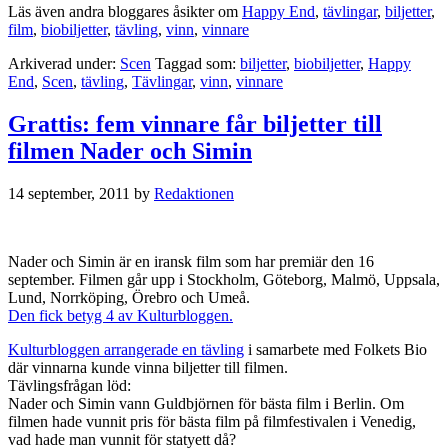
Läs även andra bloggares åsikter om
Happy End
,
tävlingar
,
biljetter
,
film
,
biobiljetter
,
tävling
,
vinn
,
vinnare
Arkiverad under:
Scen
Taggad som:
biljetter
,
biobiljetter
,
Happy
End
,
Scen
,
tävling
,
Tävlingar
,
vinn
,
vinnare
Grattis: fem vinnare får biljetter till
filmen Nader och Simin
14 september, 2011
by
Redaktionen
Nader och Simin är en iransk film som har premiär den 16
september. Filmen går upp i Stockholm, Göteborg, Malmö, Uppsala,
Lund, Norrköping, Örebro och Umeå.
Den fick betyg 4 av Kulturbloggen.
Kulturbloggen arrangerade en tävling
i samarbete med Folkets Bio
där vinnarna kunde vinna biljetter till filmen.
Tävlingsfrågan löd:
Nader och Simin vann Guldbjörnen för bästa film i Berlin. Om
filmen hade vunnit pris för bästa film på filmfestivalen i Venedig,
vad hade man vunnit för statyett då?