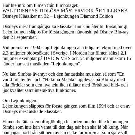
Här lite info om filmen från filmbolaget:
WALT DISNEYS TIDLÖSA MÄSTERVERK ÄR TILLBAKA
Disneys Klassiker nr. 32 – Lejonkungen Diamond Edition
Disneys mest framgångsrika klassiker finns nu åter till försäljning!
Lejonkungen släpps för första gången någonsin på Disney Blu-ray
den 21 september.
Vid premiären 1994 slog Lejonkungen alla tidigare rekord med över
2,3 miljoner biobesökare i Sverige. I Norden har filmen sålts i 2,1
miljoner exemplar på DVD & VHS och 54 miljoner människor i 15
länder har sett musikalen ”Lejonkungen”.
Nu kan Simbas äventyr och den fantastiska musiken så som ”En
värld full av liv” och ”Hakuna Matata” upplevas på Blu-ray med
alla fördelar som den nya tekniken tillåter med förbättrad bild- och
ljudkvalitet samt interaktiva funktioner.
Om Lejonkungen:
Lejonkungen släpptes för första gången som film 1994 och är en av
Disneys mest älskade klassiker.
Filmen berättar den oförglömliga historien om den lille lejonungen
Simba som inte kan vänta till den dag när han ska få bli kung. När
han jagas bort från sitt hem av sin elake farbror Scar som själv vill