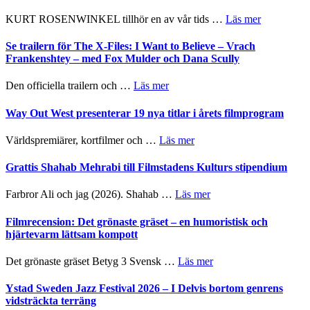
om
KURT ROSENWINKEL tillhör en av vår tids …
Läs mer
Ystad
Sweden
Se trailern för The X-Files: I Want to Believe – Vrach
Jazz
Frankenshtey – med Fox Mulder och Dana Scully
Festival
2026
om
Den officiella trailern och …
Läs mer
–
Se
II
trailern
Way Out West presenterar 19 nya titlar i årets filmprogram
Internatione
för
storheter
The
om
Världspremiärer, kortfilmer och …
Läs mer
och
X-
Way
samarbeten
Files:
Out
Grattis Shahab Mehrabi till Filmstadens Kulturs stipendium
I
West
Want
presenterar
om
Farbror Ali och jag (2026). Shahab …
Läs mer
to
19
Grattis
Believe
nya
Shahab
Filmrecension: Det grönaste gräset – en humoristisk och
–
titlar
Mehrabi
hjärtevarm lättsam kompott
Vrach
i
till
Frankenshtey
årets
Filmstadens
–
om
Det grönaste gräset Betyg 3 Svensk …
Läs mer
filmprogram
Kulturs
med
Filmrecension:
stipendium
Fox
Det
Ystad Sweden Jazz Festival 2026 – I Delvis bortom genrens
Mulder
grönaste
vidsträckta terräng
och