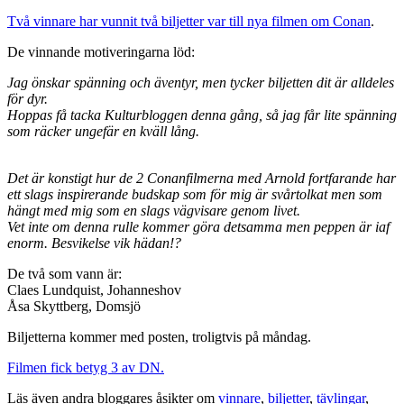
Två vinnare har vunnit två biljetter var till nya filmen om Conan
.
De vinnande motiveringarna löd:
Jag önskar spänning och äventyr, men tycker biljetten dit är alldeles
för dyr.
Hoppas få tacka Kulturbloggen denna gång, så jag får lite spänning
som räcker ungefär en kväll lång.
Det är konstigt hur de 2 Conanfilmerna med Arnold fortfarande har
ett slags inspirerande budskap som för mig är svårtolkat men som
hängt med mig som en slags vägvisare genom livet.
Vet inte om denna rulle kommer göra detsamma men peppen är iaf
enorm. Besvikelse vik hädan!?
De två som vann är:
Claes Lundquist, Johanneshov
Åsa Skyttberg, Domsjö
Biljetterna kommer med posten, troligtvis på måndag.
Filmen fick betyg 3 av DN.
Läs även andra bloggares åsikter om
vinnare
,
biljetter
,
tävlingar
,