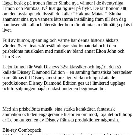
lägga beslag på tronen finner Simba nya vänner i de äventyrliga
Timon och Pumbaa, två lustiga figurer på flykt. De lär honom allt
om den avslappnade livsstil de kallar ”Hakuna Matata”. Simba
anammar sina nya vänners lättsamma inställning fram till den dag
han inser sitt kall och återvänder hem för att inta sin rättmätiga plats i
livet.
Full av humor, spänning och värme har denna historia älskats
världen över i teater-föreställningar, studiomaterial och i den
prisbelönta musikalen med musik av bland annat Elton John och
Tim Rice.
Lejonkungen är Walt Disneys 32:a klassiker och ingår i den så
kallade Disney Diamond Edition – en samling fantastiska berättelser
som räknas till Disneys mest prestigefyllda och uppskattade
produktioner. Disney Diamond Edition ges ut i limiterad upplaga
och försäljningen pågår endast under en begränsad tid.
Med sin prisbelönta musik, sina starka karaktärer, fantastisk
animation och den engagerande historien om mod, lojalitet och hopp
är Lejonkungen en av Disney främsta produktioner någonsin.
Blu-ray Combopack