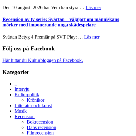
teater
´s
om
Den 10 augusti 2026 har Vem kan styra …
Läs mer
Edge
Nu
–
börjar
Recension av tv-serie: Svärtan – välgjort om människans
rolig
valet
mörker med imponerande unga skådespelare
och
synas
spännande
i
om
Svärtan Betyg 4 Premiär på SVT Play: …
Läs mer
med
tv4
Recension
en
med
av
Följ oss på Facebook
Jackie
Vem
tv-
Chan
kan
serie:
i
Här hittar du Kulturbloggen på Facebook.
styra
Svärtan
storform
Mauri?
–
Kategorier
välgjort
om
..
människans
Intervju
mörker
Kulturpolitik
med
Krönikor
imponerande
Litteratur och konst
unga
Musik
skådespelare
Recension
Bokrecension
Dans recension
Filmrecension