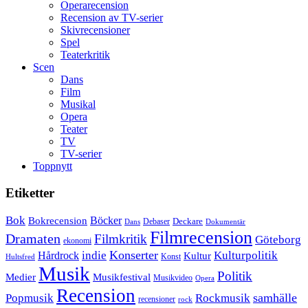
Operarecension
Recension av TV-serier
Skivrecensioner
Spel
Teaterkritik
Scen
Dans
Film
Musikal
Opera
Teater
TV
TV-serier
Toppnytt
Etiketter
Bok
Bokrecension
Böcker
Deckare
Debaser
Dokumentär
Dans
Filmrecension
Dramaten
Filmkritik
Göteborg
ekonomi
Konserter
Hårdrock
indie
Kulturpolitik
Kultur
Konst
Hultsfred
Musik
Politik
Musikfestival
Medier
Musikvideo
Opera
Recension
samhälle
Popmusik
Rockmusik
recensioner
rock