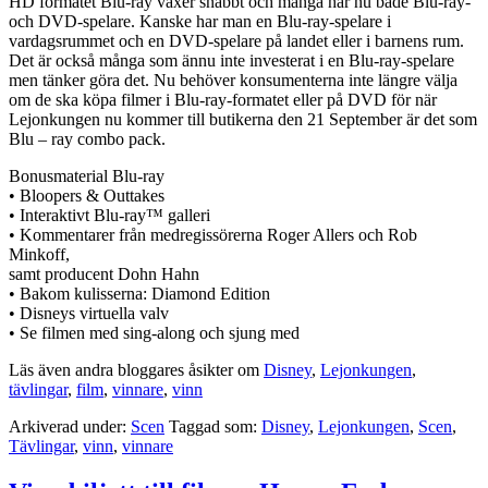
HD formatet Blu-ray växer snabbt och många har nu både Blu-ray-
och DVD-spelare. Kanske har man en Blu-ray-spelare i
vardagsrummet och en DVD-spelare på landet eller i barnens rum.
Det är också många som ännu inte investerat i en Blu-ray-spelare
men tänker göra det. Nu behöver konsumenterna inte längre välja
om de ska köpa filmer i Blu-ray-formatet eller på DVD för när
Lejonkungen nu kommer till butikerna den 21 September är det som
Blu – ray combo pack.
Bonusmaterial Blu-ray
• Bloopers & Outtakes
• Interaktivt Blu-ray™ galleri
• Kommentarer från medregissörerna Roger Allers och Rob
Minkoff,
samt producent Dohn Hahn
• Bakom kulisserna: Diamond Edition
• Disneys virtuella valv
• Se filmen med sing-along och sjung med
Läs även andra bloggares åsikter om
Disney
,
Lejonkungen
,
tävlingar
,
film
,
vinnare
,
vinn
Arkiverad under:
Scen
Taggad som:
Disney
,
Lejonkungen
,
Scen
,
Tävlingar
,
vinn
,
vinnare