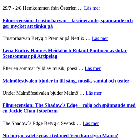
gräset
Dana
–
om
29/7 - 2/8 Hemkommen från Österlen …
Läs mer
Scully
en
Ystad
humoristisk
Sweden
Filmrecension: Trustorhärvan – fascinerande, spännande och
och
Jazz
ger mycket att tänka på
hjärtevarm
Festival
lättsam
2026
om
Trustorhärvan Betyg 4 Premiär på Netflix …
Läs mer
kompott
–
Filmrecension:
I
Trustorhärvan
Lena Endre, Hannes Meidal och Roland Pöntinen avslutar
Delvis
–
Scensommar på Artipelag
bortom
fascinerande,
genrens
spännande
om
Efter en sommar fylld av musik, poesi …
Läs mer
vidsträckta
och
Lena
terräng
ger
Endre,
Malmöfestivalen bjuder in till sång, musik, samtal och teater
mycket
Hannes
att
Meidal
om
Under Malmöfestivalen bjuder Malmö …
Läs mer
tänka
och
Malmöfestivalen
på
Roland
bjuder
Filmrecension: The Shadow´s Edge – rolig och spännande med
Pöntinen
in
en Jackie Chan i storform
avslutar
till
Scensommar
sång,
om
The Shadow´s Edge Betyg 4 Svensk …
Läs mer
på
musik,
Filmrecension:
Artipelag
samtal
The
Nu börjar valet synas i tv4 med Vem kan styra Mauri?
och
Shadow