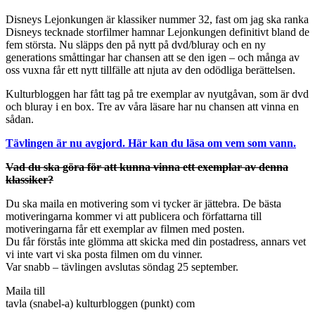
Disneys Lejonkungen är klassiker nummer 32, fast om jag ska ranka
Disneys tecknade storfilmer hamnar Lejonkungen definitivt bland de
fem största. Nu släpps den på nytt på dvd/bluray och en ny
generations småttingar har chansen att se den igen – och många av
oss vuxna får ett nytt tillfälle att njuta av den odödliga berättelsen.
Kulturbloggen har fått tag på tre exemplar av nyutgåvan, som är dvd
och bluray i en box. Tre av våra läsare har nu chansen att vinna en
sådan.
Tävlingen är nu avgjord. Här kan du läsa om vem som vann.
Vad du ska göra för att kunna vinna ett exemplar av denna
klassiker?
Du ska maila en motivering som vi tycker är jättebra. De bästa
motiveringarna kommer vi att publicera och författarna till
motiveringarna får ett exemplar av filmen med posten.
Du får förstås inte glömma att skicka med din postadress, annars vet
vi inte vart vi ska posta filmen om du vinner.
Var snabb – tävlingen avslutas söndag 25 september.
Maila till
tavla (snabel-a) kulturbloggen (punkt) com