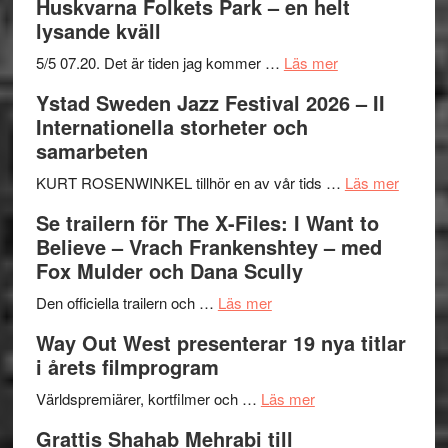
Huskvarna Folkets Park – en helt
lysande kväll
om
5/5 07.20. Det är tiden jag kommer …
Läs mer
Recension:
Ystad Sweden Jazz Festival 2026 – II
Håkan
Internationella storheter och
Hellström
samarbeten
–
Huskvarna
om
KURT ROSENWINKEL tillhör en av vår tids …
Läs mer
Folkets
Ystad
Se trailern för The X-Files: I Want to
Park
Swede
Believe – Vrach Frankenshtey – med
–
Jazz
Fox Mulder och Dana Scully
en
Festiva
om
helt
2026
Den officiella trailern och …
Läs mer
Se
lysande
–
Way Out West presenterar 19 nya titlar
trailern
kväll
II
i årets filmprogram
för
Internat
The
om
storhet
Världspremiärer, kortfilmer och …
Läs mer
X-
Way
och
Grattis Shahab Mehrabi till
Files:
Out
samarb