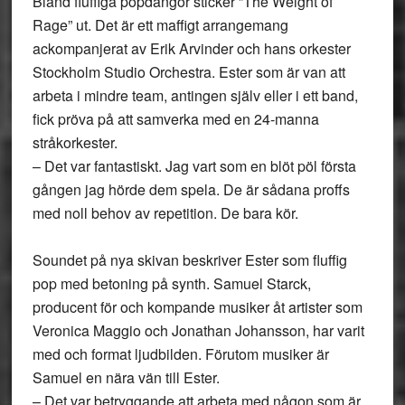
Bland fluffiga popdängor sticker ”The Weight of
Rage” ut. Det är ett maffigt arrangemang
ackompanjerat av Erik Arvinder och hans orkester
Stockholm Studio Orchestra. Ester som är van att
arbeta i mindre team, antingen själv eller i ett band,
fick pröva på att samverka med en 24-manna
stråkorkester.
–
Det var fantastiskt. Jag vart som en blöt pöl första
gången jag hörde dem spela. De är sådana proffs
med noll behov av repetition. De bara kör.
Soundet på nya skivan beskriver Ester som fluffig
pop med betoning på synth. Samuel Starck,
producent för och kompande musiker åt artister som
Veronica Maggio och Jonathan Johansson, har varit
med och format ljudbilden. Förutom musiker är
Samuel en nära vän till Ester.
–
Det var betryggande att arbeta med någon som är