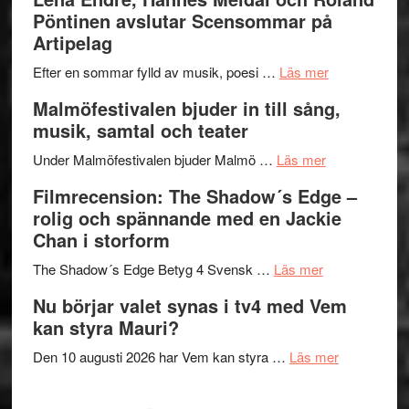
I
Trustorhä
Pöntinen avslutar Scensommar på
Delvis
–
Artipelag
bortom
fascineran
genrens
om
spännand
Efter en sommar fylld av musik, poesi …
Läs mer
vidsträckta
Lena
och
Malmöfestivalen bjuder in till sång,
terräng
Endre,
ger
musik, samtal och teater
Hannes
mycket
om
Meidal
att
Under Malmöfestivalen bjuder Malmö …
Läs mer
Malmöfestiva
och
tänka
Filmrecension: The Shadow´s Edge –
bjuder
Roland
på
rolig och spännande med en Jackie
in
Pöntinen
Chan i storform
till
avslutar
om
sång,
Scensommar
The Shadow´s Edge Betyg 4 Svensk …
Läs mer
Filmrecension
musik,
på
Nu börjar valet synas i tv4 med Vem
The
samtal
Artipelag
kan styra Mauri?
Shadow
och
´s
teater
om
Den 10 augusti 2026 har Vem kan styra …
Läs mer
Edge
Nu
–
börjar