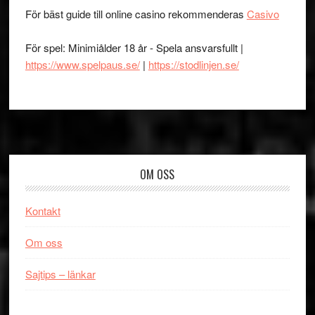
För bäst guide till online casino rekommenderas
Casivo
För spel: Minimiålder 18 år - Spela ansvarsfullt |
https://www.spelpaus.se/
|
https://stodlinjen.se/
Footer
OM OSS
Kontakt
Om oss
Sajtips – länkar