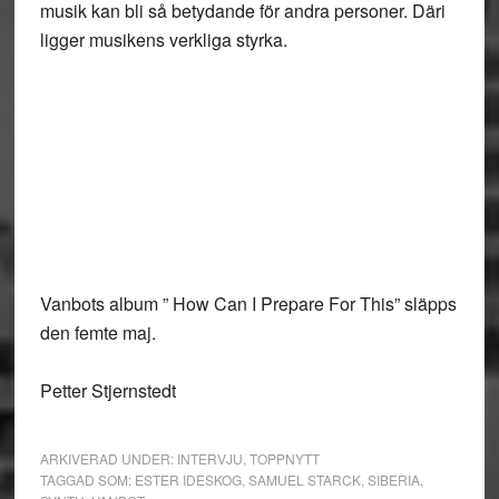
musik kan bli så betydande för andra personer. Däri
ligger musikens verkliga styrka.
Vanbots album ” How Can I Prepare For This” släpps
den femte maj.
Petter Stjernstedt
ARKIVERAD UNDER:
INTERVJU
,
TOPPNYTT
TAGGAD SOM:
ESTER IDESKOG
,
SAMUEL STARCK
,
SIBERIA
,