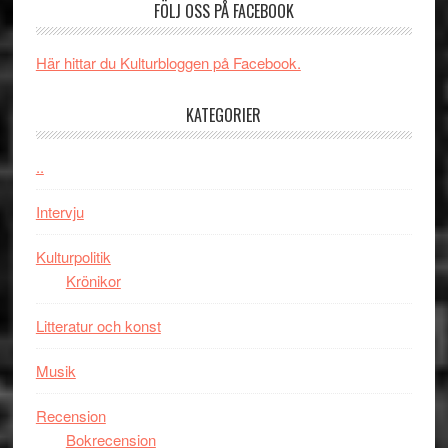
FÖLJ OSS PÅ FACEBOOK
rolig
valet
och
synas
spännande
i
Här hittar du Kulturbloggen på Facebook.
med
tv4
en
med
KATEGORIER
Jackie
Vem
Chan
kan
..
i
styra
storform
Mauri?
Intervju
Kulturpolitik
Krönikor
Litteratur och konst
Musik
Recension
Bokrecension