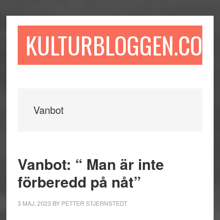
Hoppa
Hoppa
Hoppa
till
till
till
huvudinnehåll
det
sidfot
KULTURBLOGGEN.COM
primära
sidofältet
Vanbot
Vanbot: “ Man är inte
förberedd på nåt”
3 MAJ, 2023
BY
PETTER STJERNSTEDT