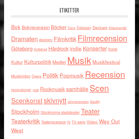
ETIKETTER
Bok
Böcker
Bokrecension
Deckare
Debaser
Dokumentär
Dans
Filmrecension
Dramaten
Filmkritik
ekonomi
indie
Konserter
Göteborg
Hårdrock
Konst
Hultsfred
Musik
Kulturpolitik
Musikfestival
Kultur
Medier
Recension
Politik
Popmusik
Musikvideo
Opera
Scen
samhälle
Rockmusik
recensioner
rock
skivnytt
Scenkonst
skivrecension
Spotify
Teater
Stockholm
Stockholms stadsteater
Teaterkritik
Way Out
tv
Video
Teaterrecension
TV-serie
West