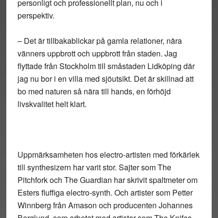
personligt och professionellt plan, nu och i
perspektiv.
–
Det är tillbakablickar på gamla relationer, nära
vänners uppbrott och uppbrott från staden. Jag
flyttade från Stockholm till småstaden Lidköping där
jag nu bor i en villa med sjöutsikt. Det är skillnad att
bo med naturen så nära till hands, en förhöjd
livskvalitet helt klart.
Uppmärksamheten hos electro-artisten med förkärlek
till synthesizern har varit stor. Sajter som The
Pitchfork och The Guardian har skrivit spaltmeter om
Esters fluffiga electro-synth. Och artister som Petter
Winnberg från Amason och producenten Johannes
Berglund, som arbetat med artister som The Knifes