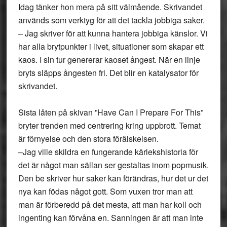
Idag tänker hon mera på sitt välmående. Skrivandet
används som verktyg för att det tackla jobbiga saker.
–
Jag skriver för att kunna hantera jobbiga känslor. Vi
har alla brytpunkter i livet, situationer som skapar ett
kaos. I sin tur genererar kaoset ångest. När en linje
bryts släpps ångesten fri. Det blir en katalysator för
skrivandet.
Sista låten på skivan ”Have Can I Prepare For This”
bryter trenden med centrering kring uppbrott. Temat
är förnyelse och den stora förälskelsen.
–
Jag ville skildra en fungerande kärlekshistoria för
det är något man sällan ser gestaltas inom popmusik.
Den be skriver hur saker kan förändras, hur det ur det
nya kan födas något gott. Som vuxen tror man att
man är förberedd på det mesta, att man har koll och
ingenting kan förvåna en. Sanningen är att man inte