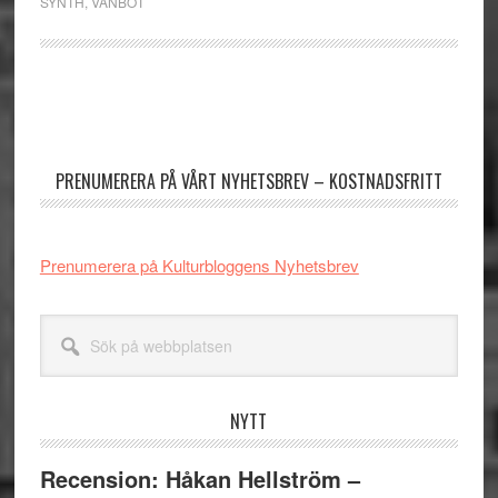
SYNTH
,
VANBOT
Primärt
sidofält
PRENUMERERA PÅ VÅRT NYHETSBREV – KOSTNADSFRITT
Prenumerera på Kulturbloggens Nyhetsbrev
Sök
på
webbplatsen
NYTT
Recension: Håkan Hellström –